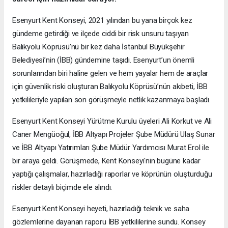
Esenyurt Kent Konseyi, 2021 yılından bu yana birçok kez
gündeme getirdiği ve ilçede ciddi bir risk unsuru taşıyan
Balıkyolu Köprüsü’nü bir kez daha İstanbul Büyükşehir
Belediyesi’nin (İBB) gündemine taşıdı. Esenyurt’un önemli
sorunlarından biri haline gelen ve hem yayalar hem de araçlar
için güvenlik riski oluşturan Balıkyolu Köprüsü’nün akıbeti, İBB
yetkilileriyle yapılan son görüşmeyle netlik kazanmaya başladı.
Esenyurt Kent Konseyi Yürütme Kurulu üyeleri Ali Korkut ve Ali
Caner Mengüoğul, İBB Altyapı Projeler Şube Müdürü Ulaş Sunar
ve İBB Altyapı Yatırımları Şube Müdür Yardımcısı Murat Erol ile
bir araya geldi. Görüşmede, Kent Konseyi'nin bugüne kadar
yaptığı çalışmalar, hazırladığı raporlar ve köprünün oluşturduğu
riskler detaylı biçimde ele alındı.
Esenyurt Kent Konseyi heyeti, hazırladığı teknik ve saha
gözlemlerine dayanan raporu İBB yetkililerine sundu. Konsey