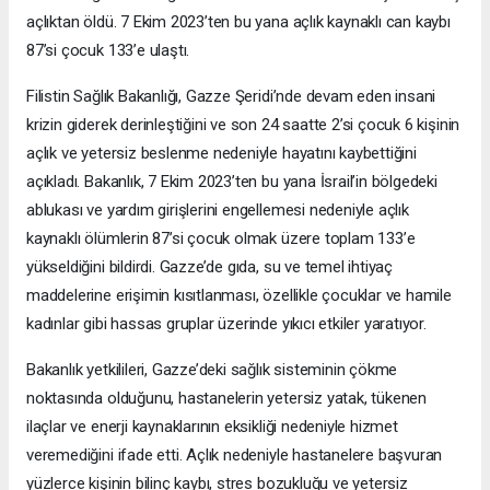
açlıktan öldü. 7 Ekim 2023’ten bu yana açlık kaynaklı can kaybı
87’si çocuk 133’e ulaştı.
Filistin Sağlık Bakanlığı, Gazze Şeridi’nde devam eden insani
krizin giderek derinleştiğini ve son 24 saatte 2’si çocuk 6 kişinin
açlık ve yetersiz beslenme nedeniyle hayatını kaybettiğini
açıkladı. Bakanlık, 7 Ekim 2023’ten bu yana İsrail’in bölgedeki
ablukası ve yardım girişlerini engellemesi nedeniyle açlık
kaynaklı ölümlerin 87’si çocuk olmak üzere toplam 133’e
yükseldiğini bildirdi. Gazze’de gıda, su ve temel ihtiyaç
maddelerine erişimin kısıtlanması, özellikle çocuklar ve hamile
kadınlar gibi hassas gruplar üzerinde yıkıcı etkiler yaratıyor.
Bakanlık yetkilileri, Gazze’deki sağlık sisteminin çökme
noktasında olduğunu, hastanelerin yetersiz yatak, tükenen
ilaçlar ve enerji kaynaklarının eksikliği nedeniyle hizmet
veremediğini ifade etti. Açlık nedeniyle hastanelere başvuran
yüzlerce kişinin bilinç kaybı, stres bozukluğu ve yetersiz