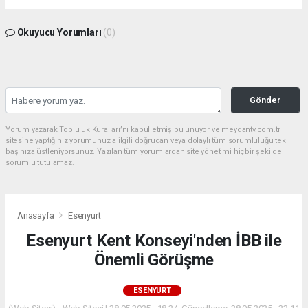
Okuyucu Yorumları
(0)
Gönder
Yorum yazarak Topluluk Kuralları’nı kabul etmiş bulunuyor ve meydantv.com.tr
sitesine yaptığınız yorumunuzla ilgili doğrudan veya dolaylı tüm sorumluluğu tek
başınıza üstleniyorsunuz. Yazılan tüm yorumlardan site yönetimi hiçbir şekilde
sorumlu tutulamaz.
Anasayfa
Esenyurt
Esenyurt Kent Konseyi'nden İBB ile
Önemli Görüşme
ESENYURT