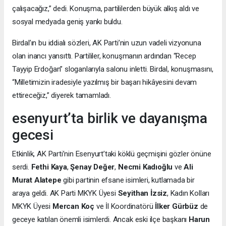
çalışacağız,” dedi. Konuşma, partililerden büyük alkış aldı ve
sosyal medyada geniş yankı buldu.
Birdal’ın bu iddialı sözleri, AK Parti’nin uzun vadeli vizyonuna
olan inancı yansıttı. Partililer, konuşmanın ardından “Recep
Tayyip Erdoğan” sloganlarıyla salonu inletti. Birdal, konuşmasını,
“Milletimizin iradesiyle yazılmış bir başarı hikâyesini devam
ettireceğiz,” diyerek tamamladı.
esenyurt’ta birlik ve dayanışma
gecesi
Etkinlik, AK Parti’nin Esenyurt’taki köklü geçmişini gözler önüne
serdi.
Fethi Kaya
,
Şenay Değer
,
Necmi Kadıoğlu
ve
Ali
Murat Alatepe
gibi partinin efsane isimleri, kutlamada bir
araya geldi. AK Parti MKYK Üyesi
Seyithan İzsiz
, Kadın Kolları
MKYK Üyesi
Mercan Koç
ve İl Koordinatörü
İlker Gürbüz
de
geceye katılan önemli isimlerdi. Ancak eski ilçe başkanı
Harun