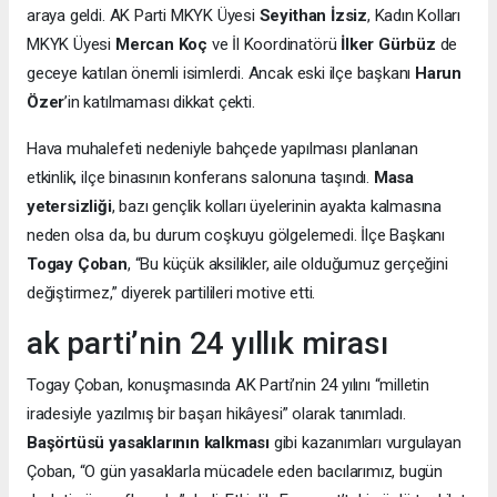
araya geldi. AK Parti MKYK Üyesi
Seyithan İzsiz
, Kadın Kolları
MKYK Üyesi
Mercan Koç
ve İl Koordinatörü
İlker Gürbüz
de
geceye katılan önemli isimlerdi. Ancak eski ilçe başkanı
Harun
Özer
’in katılmaması dikkat çekti.
Hava muhalefeti nedeniyle bahçede yapılması planlanan
etkinlik, ilçe binasının konferans salonuna taşındı.
Masa
yetersizliği
, bazı gençlik kolları üyelerinin ayakta kalmasına
neden olsa da, bu durum coşkuyu gölgelemedi. İlçe Başkanı
Togay Çoban
, “Bu küçük aksilikler, aile olduğumuz gerçeğini
değiştirmez,” diyerek partilileri motive etti.
ak parti’nin 24 yıllık mirası
Togay Çoban, konuşmasında AK Parti’nin 24 yılını “milletin
iradesiyle yazılmış bir başarı hikâyesi” olarak tanımladı.
Başörtüsü yasaklarının kalkması
gibi kazanımları vurgulayan
Çoban, “O gün yasaklarla mücadele eden bacılarımız, bugün