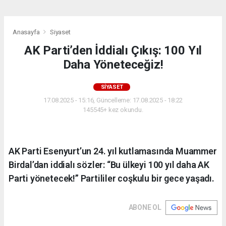
Anasayfa
Siyaset
AK Parti’den İddialı Çıkış: 100 Yıl
Daha Yöneteceğiz!
SIYASET
17.08.2025 - 15:16, Güncelleme: 17.08.2025 - 18:22
145545+ kez okundu.
AK Parti Esenyurt’un 24. yıl kutlamasında Muammer
Birdal’dan iddialı sözler: “Bu ülkeyi 100 yıl daha AK
Parti yönetecek!” Partililer coşkulu bir gece yaşadı.
ABONE OL