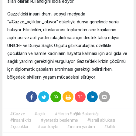
silah olarak kullandığını iddia ediyor.
Gazze’deki insani dram, sosyal medyada
“#Gazze_açlıktan_ölüyor” etiketiyle dünya genelinde yankı
buluyor. Filistinliler, uluslararası toplumdan sınır kapılarının
açılması ve acil yardım ulaştırılması için destek talep ediyor.
UNICEF ve Dünya Sağlık Örgütü gibi kuruluşlar, özellikle
çocukların ve hamile kadınların hayatta kalması için acil gıda ve
sağlık yardımı gerektiğini vurguluyor. Gazze’deki krizin çözümü
için diplomatik çabaların artırılması gerektiği belirtilirken,
bölgedeki sivillerin yaşam mücadelesi sürüyor.
#Gazze
#açlık
#Filistin Sağlık Bakanlığı
#insani kriz
#yetersiz beslenme
#İsrail ablukası
#çocuklar
#can kaybı
#insani yardım
#kıtlık