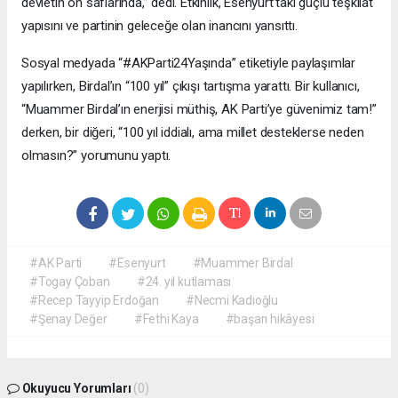
devletin ön saflarında,” dedi. Etkinlik, Esenyurt’taki güçlü teşkilat
yapısını ve partinin geleceğe olan inancını yansıttı.
Sosyal medyada “#AKParti24Yaşında” etiketiyle paylaşımlar
yapılırken, Birdal’ın “100 yıl” çıkışı tartışma yarattı. Bir kullanıcı,
“Muammer Birdal’ın enerjisi müthiş, AK Parti’ye güvenimiz tam!”
derken, bir diğeri, “100 yıl iddialı, ama millet desteklerse neden
olmasın?” yorumunu yaptı.
#AK Parti
#Esenyurt
#Muammer Birdal
#Togay Çoban
#24. yıl kutlaması
#Recep Tayyip Erdoğan
#Necmi Kadıoğlu
#Şenay Değer
#Fethi Kaya
#başarı hikâyesi
Okuyucu Yorumları
(0)