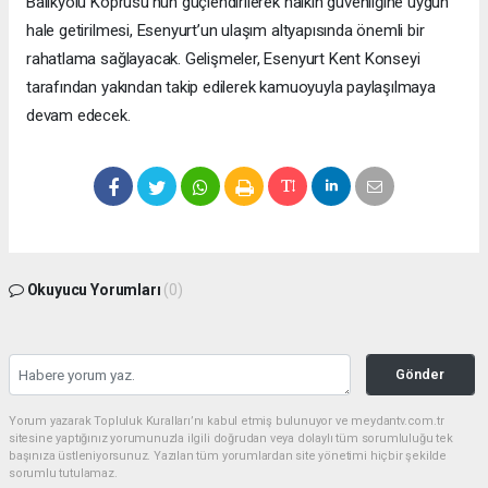
Balıkyolu Köprüsü’nün güçlendirilerek halkın güvenliğine uygun
hale getirilmesi, Esenyurt’un ulaşım altyapısında önemli bir
rahatlama sağlayacak. Gelişmeler, Esenyurt Kent Konseyi
tarafından yakından takip edilerek kamuoyuyla paylaşılmaya
devam edecek.
Okuyucu Yorumları
(0)
Gönder
Yorum yazarak Topluluk Kuralları’nı kabul etmiş bulunuyor ve meydantv.com.tr
sitesine yaptığınız yorumunuzla ilgili doğrudan veya dolaylı tüm sorumluluğu tek
başınıza üstleniyorsunuz. Yazılan tüm yorumlardan site yönetimi hiçbir şekilde
sorumlu tutulamaz.