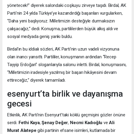
yönetecek!” diyerek salondaki coşkuyu zirveye taşıdı. Birdal, AK
Parti’nin 24 yılda Türkiye’ye kazandırdığı başarıları vurgularken,
“Daha yeni başlıyoruz. Milletimizin desteğiyle durmaksızın
çalışacağız,” dedi. Konuşma, partililerden büyük alkış aldı ve
sosyal medyada geniş yankı buldu.
Birdal’ın bu iddialı sözleri, AK Parti’nin uzun vadeli vizyonuna
olan inancı yansıttı. Partililer, konuşmanın ardından “Recep
Tayyip Erdoğan” sloganlarıyla salonu inletti. Birdal, konuşmasını,
“Milletimizin iradesiyle yazılmış bir başarı hikâyesini devam
ettireceğiz,” diyerek tamamladı.
esenyurt’ta birlik ve dayanışma
gecesi
Etkinlik, AK Parti’nin Esenyurt’taki köklü geçmişini gözler önüne
serdi.
Fethi Kaya
,
Şenay Değer
,
Necmi Kadıoğlu
ve
Ali
Murat Alatepe
gibi partinin efsane isimleri, kutlamada bir