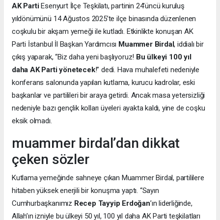
AK Parti
Esenyurt İlçe Teşkilatı, partinin 24’üncü kuruluş
yıldönümünü 14 Ağustos 2025’te ilçe binasında düzenlenen
coşkulu bir akşam yemeği ile kutladı. Etkinlikte konuşan AK
Parti İstanbul İl Başkan Yardımcısı
Muammer Birdal
, iddialı bir
çıkış yaparak, “Biz daha yeni başlıyoruz!
Bu ülkeyi 100 yıl
daha AK Parti yönetecek
!” dedi. Hava muhalefeti nedeniyle
konferans salonunda yapılan kutlama, kurucu kadrolar, eski
başkanlar ve partilileri bir araya getirdi. Ancak masa yetersizliği
nedeniyle bazı gençlik kolları üyeleri ayakta kaldı, yine de coşku
eksik olmadı.
muammer birdal’dan dikkat
çeken sözler
Kutlama yemeğinde sahneye çıkan Muammer Birdal, partililere
hitaben yüksek enerjili bir konuşma yaptı. “Sayın
Cumhurbaşkanımız
Recep Tayyip Erdoğan
’ın liderliğinde,
Allah’ın izniyle bu ülkeyi 50 yıl, 100 yıl daha AK Parti teşkilatları