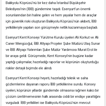
Balıkyolu Köprüsü’nü bir kez daha İstanbul Büyükşehir
Belediyesi’nin (İBB) gündemine taşıdı. Esenyurt’un önemli
sorunlarından biri haline gelen ve hem yayalar hem de araçlar
için güvenlik riski oluşturan Balıkyolu Köprüsü’nün akıbeti, İBB
yetkilileriyle yapılan son görüşmeyle netlik kazanmaya başladı.
Esenyurt Kent Konseyi Yürütme Kurulu üyeleri Ali Korkut ve Ali
Caner Mengüoğul, İBB Altyapı Projeler Şube Müdürü Ulaş Sunar
ve İBB Altyapı Yatırımları Şube Müdür Yardımcısı Murat Erol ile
bir araya geldi. Görüşmede, Kent Konseyi'nin bugüne kadar
yaptığı çalışmalar, hazırladığı raporlar ve köprünün oluşturduğu
riskler detaylı biçimde ele alındı.
Esenyurt Kent Konseyi heyeti, hazırladığı teknik ve saha
gözlemlerine dayanan raporu İBB yetkililerine sundu. Konsey
üyeleri, köprünün yıllardır gündemde olmasına rağmen kalıcı bir
çözüm üretilmemesinin halk arasında ciddi bir endişe yarattığını
vurguladı. İBB yetkilileri ise Balıkyolu Köprüsü’nün mevcut