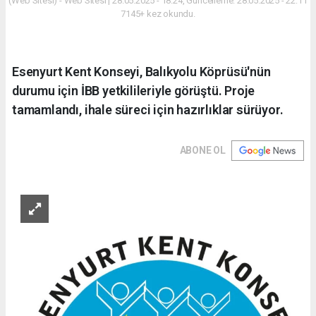
(Web Sitesi) - Web Sitesi | 28.05.2025 - 18:24, Güncelleme: 28.05.2025 - 22:11
7145+ kez okundu.
Esenyurt Kent Konseyi, Balıkyolu Köprüsü'nün
durumu için İBB yetkilileriyle görüştü. Proje
tamamlandı, ihale süreci için hazırlıklar sürüyor.
ABONE OL