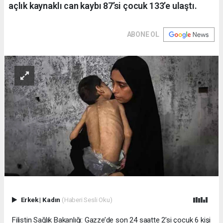
açlık kaynaklı can kaybı 87’si çocuk 133’e ulaştı.
ABONE OL
Erkek
|
Kadın
(Haberi Sesli Oku)
Filistin Sağlık Bakanlığı: Gazze’de son 24 saatte 2’si çocuk 6 kişi