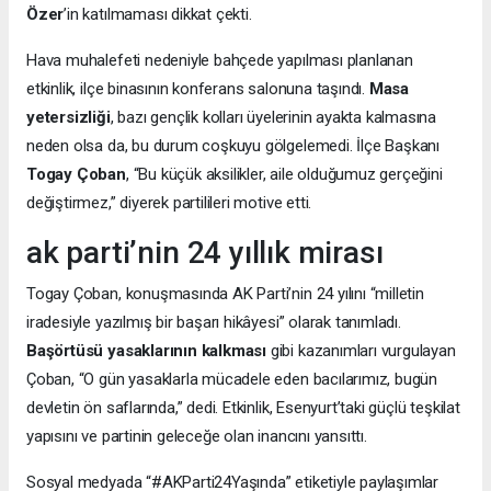
Özer
’in katılmaması dikkat çekti.
Hava muhalefeti nedeniyle bahçede yapılması planlanan
etkinlik, ilçe binasının konferans salonuna taşındı.
Masa
yetersizliği
, bazı gençlik kolları üyelerinin ayakta kalmasına
neden olsa da, bu durum coşkuyu gölgelemedi. İlçe Başkanı
Togay Çoban
, “Bu küçük aksilikler, aile olduğumuz gerçeğini
değiştirmez,” diyerek partilileri motive etti.
ak parti’nin 24 yıllık mirası
Togay Çoban, konuşmasında AK Parti’nin 24 yılını “milletin
iradesiyle yazılmış bir başarı hikâyesi” olarak tanımladı.
Başörtüsü yasaklarının kalkması
gibi kazanımları vurgulayan
Çoban, “O gün yasaklarla mücadele eden bacılarımız, bugün
devletin ön saflarında,” dedi. Etkinlik, Esenyurt’taki güçlü teşkilat
yapısını ve partinin geleceğe olan inancını yansıttı.
Sosyal medyada “#AKParti24Yaşında” etiketiyle paylaşımlar