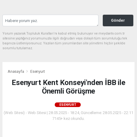
Gönder
Yorum yazarak Topluluk Kuralları’nı kabul etmiş bulunuyor ve meydantv.com.tr
sitesine yaptığınız yorumunuzla ilgili doğrudan veya dolaylı tüm sorumluluğu tek
başınıza üstleniyorsunuz. Yazılan tüm yorumlardan site yönetimi hiçbir şekilde
sorumlu tutulamaz.
Anasayfa
Esenyurt
Esenyurt Kent Konseyi'nden İBB ile
Önemli Görüşme
ESENYURT
(Web Sitesi) - Web Sitesi | 28.05.2025 - 18:24, Güncelleme: 28.05.2025 - 22:11
7145+ kez okundu.