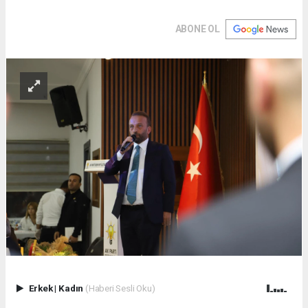
ABONE OL
Erkek
|
Kadın
(Haberi Sesli Oku)