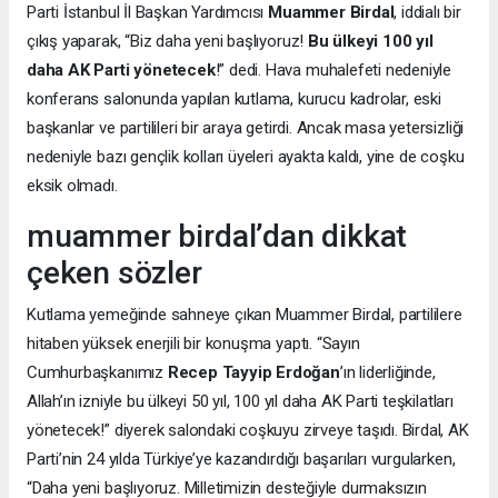
Parti İstanbul İl Başkan Yardımcısı
Muammer Birdal
, iddialı bir
çıkış yaparak, “Biz daha yeni başlıyoruz!
Bu ülkeyi 100 yıl
daha AK Parti yönetecek
!” dedi. Hava muhalefeti nedeniyle
konferans salonunda yapılan kutlama, kurucu kadrolar, eski
başkanlar ve partilileri bir araya getirdi. Ancak masa yetersizliği
nedeniyle bazı gençlik kolları üyeleri ayakta kaldı, yine de coşku
eksik olmadı.
muammer birdal’dan dikkat
çeken sözler
Kutlama yemeğinde sahneye çıkan Muammer Birdal, partililere
hitaben yüksek enerjili bir konuşma yaptı. “Sayın
Cumhurbaşkanımız
Recep Tayyip Erdoğan
’ın liderliğinde,
Allah’ın izniyle bu ülkeyi 50 yıl, 100 yıl daha AK Parti teşkilatları
yönetecek!” diyerek salondaki coşkuyu zirveye taşıdı. Birdal, AK
Parti’nin 24 yılda Türkiye’ye kazandırdığı başarıları vurgularken,
“Daha yeni başlıyoruz. Milletimizin desteğiyle durmaksızın