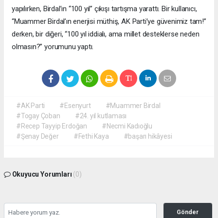
yapılırken, Birdal’ın “100 yıl” çıkışı tartışma yarattı. Bir kullanıcı,
“Muammer Birdal’ın enerjisi müthiş, AK Parti’ye güvenimiz tam!”
derken, bir diğeri, “100 yıl iddialı, ama millet desteklerse neden
olmasın?” yorumunu yaptı.
#AK Parti
#Esenyurt
#Muammer Birdal
#Togay Çoban
#24. yıl kutlaması
#Recep Tayyip Erdoğan
#Necmi Kadıoğlu
#Şenay Değer
#Fethi Kaya
#başarı hikâyesi
Okuyucu Yorumları
(0)
Gönder