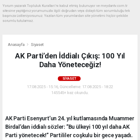
Yorum yazarak Topluluk Kuralları’nı kabul etmiş bulunuyor ve meydantv.com.tr
sitesine yaptığınız yorumunuzla ilgili doğrudan veya dolaylı tüm sorumluluğu tek
başınıza üstleniyorsunuz. Yazılan tüm yorumlardan site yönetimi hiçbir şekilde
sorumlu tutulamaz.
Anasayfa
Siyaset
AK Parti’den İddialı Çıkış: 100 Yıl
Daha Yöneteceğiz!
SIYASET
17.08.2025 - 15:16, Güncelleme: 17.08.2025 - 18:22
145545+ kez okundu.
AK Parti Esenyurt’un 24. yıl kutlamasında Muammer
Birdal’dan iddialı sözler: “Bu ülkeyi 100 yıl daha AK
Parti yönetecek!” Partililer coşkulu bir gece yaşadı.