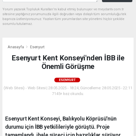
Yorum yazarak Topluluk Kuralları’nı kabul etmiş bulunuyor ve meydantv.com.tr
sitesine yaptığınız yorumunuzla ilgili doğrudan veya dolaylı tüm sorumluluğu tek
başınıza üstleniyorsunuz. Yazılan tüm yorumlardan site yönetimi hiçbir şekilde
sorumlu tutulamaz.
Anasayfa
Esenyurt
Esenyurt Kent Konseyi'nden İBB ile
Önemli Görüşme
ESENYURT
(Web Sitesi) - Web Sitesi | 28.05.2025 - 18:24, Güncelleme: 28.05.2025 - 22:11
7145+ kez okundu.
Esenyurt Kent Konseyi, Balıkyolu Köprüsü'nün
durumu için İBB yetkilileriyle görüştü. Proje
tamamlandı, ihale süreci için hazırlıklar sürüyor.