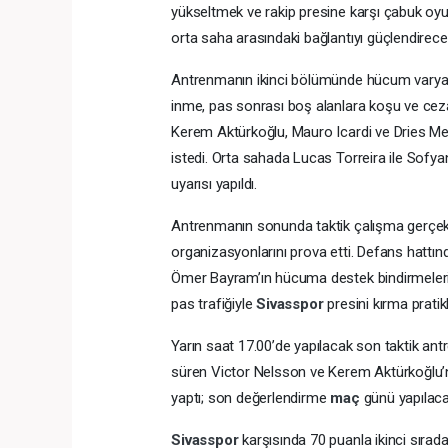
yükseltmek ve rakip presine karşı çabuk oyu
orta saha arasındaki bağlantıyı güçlendirecek
Antrenmanın ikinci bölümünde hücum varyasyo
inme, pas sonrası boş alanlara koşu ve ceza sa
Kerem Aktürkoğlu, Mauro Icardi ve Dries Merte
istedi. Orta sahada Lucas Torreira ile Sofy
uyarısı yapıldı.
Antrenmanın sonunda taktik çalışma gerçekl
organizasyonlarını prova etti. Defans hatt
Ömer Bayram’ın hücuma destek bindirmelerin
pas trafiğiyle
Sivasspor
presini kırma pratikl
Yarın saat 17.00’de yapılacak son taktik ant
süren Victor Nelsson ve Kerem Aktürkoğlu’nu
yaptı; son değerlendirme
maç
günü yapılaca
Sivasspor
karşısında 70 puanla ikinci sırad