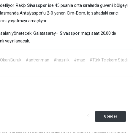
defliyor. Rakip
Sivasspor
ise 45 puanla orta sıralarda güvenli bölgeyi
lasmanda Antalyaspor’u 2-0 yenen Cim-Bom, iç sahadaki ısırıcı
ncini yaşatmayı amaçlıyor.
salan yönetecek. Galatasaray–
Sivasspor
maçı saat 20.00’de
lı yayınlanacak.
Okan Buruk
#antrenman
#hazırlık
#maç
#Türk Telekom Stadı
Gönder