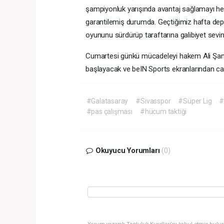
şampiyonluk yarışında avantaj sağlamayı he
garantilemiş durumda. Geçtiğimiz hafta dep
oyununu sürdürüp taraftarına galibiyet sevi
Cumartesi günkü mücadeleyi hakem Ali Şan
başlayacak ve beIN Sports ekranlarından can
#Galatasaray
#Sivasspor
#Süper Lig
#
#pas çalışması
#hücum taktiği
Okuyucu Yorumları
(0)