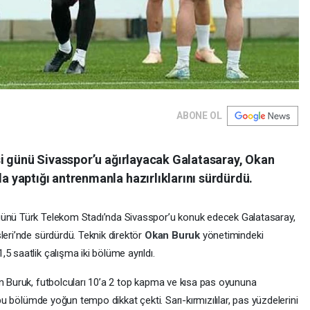
ABONE OL
i günü Sivasspor’u ağırlayacak Galatasaray, Okan
yaptığı antrenmanla hazırlıklarını sürdürdü.
günü Türk Telekom Stadı’nda Sivasspor’u konuk edecek Galatasaray,
leri’nde sürdürdü. Teknik direktör
Okan Buruk
yönetimindeki
5 saatlik çalışma iki bölüme ayrıldı.
en Buruk, futbolcuları 10’a 2 top kapma ve kısa pas oyununa
 bu bölümde yoğun tempo dikkat çekti. Sarı-kırmızılılar, pas yüzdelerini