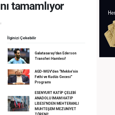
ını tamamlıyor
u.
İlginizi Çekebilir
Galatasaray'dan Ederson
Transferi Hamlesi!
AGD-MGV’den “Mekke’nin
Fethi ve Kudüs Gecesi”
Programı
ESENYURT KATİP ÇELEBİ
ANADOLU İMAM HATİP
LİSESİ’NDEN MEHTERANLI
MUHTEŞEM MEZUNİYET
TÖRENİ!