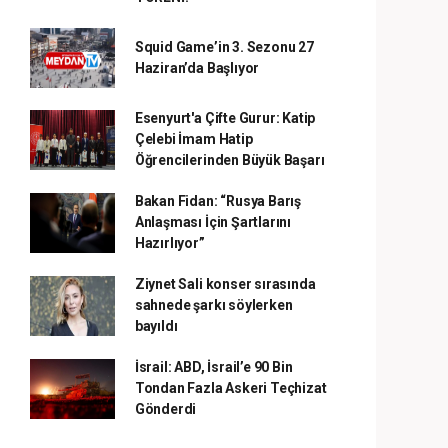
Squid Game’in 3. Sezonu 27
Haziran’da Başlıyor
Esenyurt'a Çifte Gurur: Katip
Çelebi İmam Hatip
Öğrencilerinden Büyük Başarı
Bakan Fidan: “Rusya Barış
Anlaşması İçin Şartlarını
Hazırlıyor”
Ziynet Sali konser sırasında
sahnede şarkı söylerken
bayıldı
İsrail: ABD, İsrail’e 90 Bin
Tondan Fazla Askeri Teçhizat
Gönderdi