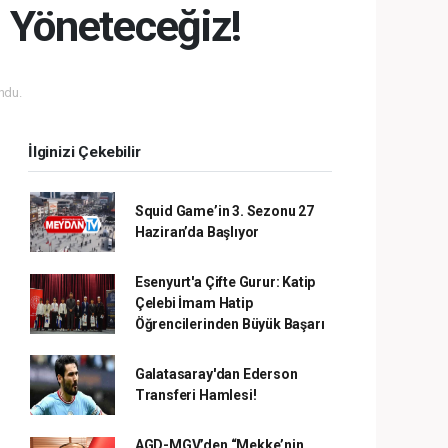
a Yöneteceğiz!
ndu.
İlginizi Çekebilir
Squid Game’in 3. Sezonu 27
Haziran’da Başlıyor
Esenyurt'a Çifte Gurur: Katip
Çelebi İmam Hatip
Öğrencilerinden Büyük Başarı
Galatasaray'dan Ederson
Transferi Hamlesi!
AGD-MGV’den “Mekke’nin