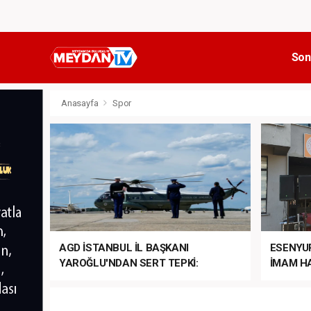
Son
Anasayfa
Spor
AGD İSTANBUL İL BAŞKANI
ESENYU
YAROĞLU'NDAN SERT TEPKİ:
İMAM HA
“NATO’NUN ÜLKEMİZDE İŞİ NE?”
MEHTER
MEZUNİY