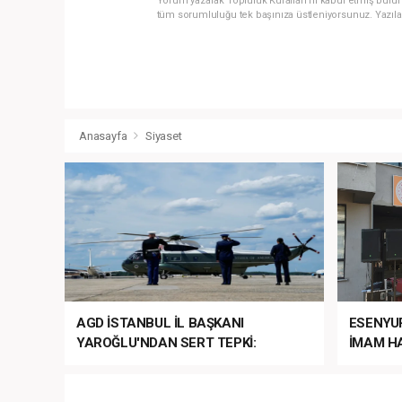
Yorum yazarak Topluluk Kuralları’nı kabul etmiş bulun
tüm sorumluluğu tek başınıza üstleniyorsunuz. Yazıla
Anasayfa
Siyaset
AGD İSTANBUL İL BAŞKANI
ESENYU
YAROĞLU'NDAN SERT TEPKİ:
İMAM HA
“NATO’NUN ÜLKEMİZDE İŞİ NE?”
MEHTER
MEZUNİY