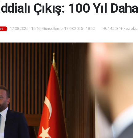
İddialı Çıkış: 100 Yıl Dah
17.08.2025 - 15:16, Güncelleme: 17.08.2025 - 18:22
145531+ kez oku
et