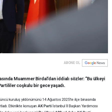
ABONE OL
masında Muammer Birdal’dan iddialı sözler: “Bu ülkeyi
artililer coşkulu bir gece yaşadı.
 24’üncü kuruluş yıldönümünü 14 Ağustos 2025’te ilçe binasında
ladı. Etkinlikte konuşan
AK Parti
İstanbul İl Başkan Yardımcısı