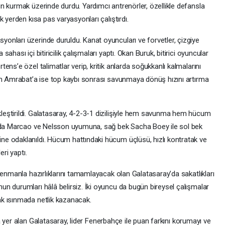
n kurmak üzerinde durdu. Yardımcı antrenörler, özellikle defansla
 yerden kısa pas varyasyonları çalıştırdı.
nları üzerinde duruldu. Kanat oyuncuları ve forvetler, çizgiye
hası içi bitiricilik çalışmaları yaptı. Okan Buruk, bitirici oyuncular
ns’e özel talimatlar verip, kritik anlarda soğukkanlı kalmalarını
an Amrabat’a ise top kaybı sonrası savunmaya dönüş hızını artırma
eştirildi. Galatasaray, 4-2-3-1 dizilişiyle hem savunma hem hücum
ında Marcao ve Nelsson uyumuna, sağ bek Sacha Boey ile sol bek
e odaklanıldı. Hücum hattındaki hücum üçlüsü, hızlı kontratak ve
eri yaptı.
renmanla hazırlıklarını tamamlayacak olan Galatasaray’da sakatlıkları
n durumları hâlâ belirsiz. İki oyuncu da bugün bireysel çalışmalar
k ısınmada netlik kazanacak.
a yer alan Galatasaray, lider Fenerbahçe ile puan farkını korumayı ve