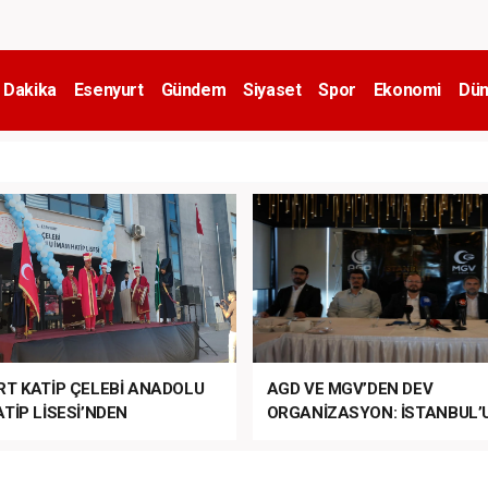
 Dakika
Esenyurt
Gündem
Siyaset
Spor
Ekonomi
Dün
RT KATİP ÇELEBİ ANADOLU
AGD VE MGV’DEN DEV
TİP LİSESİ’NDEN
ORGANİZASYON: İSTANBUL’
ANLI MUHTEŞEM
FETHİ’NİN 573. YILI COŞKUY
ET TÖRENİ!
KUTLANACAK!