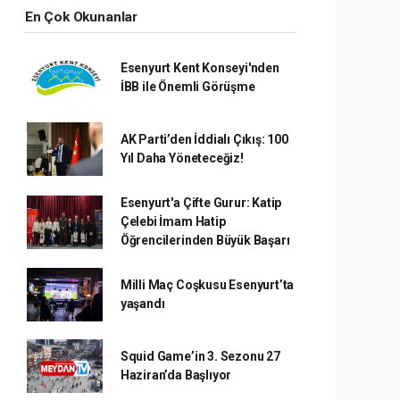
En Çok Okunanlar
Esenyurt Kent Konseyi'nden
İBB ile Önemli Görüşme
AK Parti’den İddialı Çıkış: 100
Yıl Daha Yöneteceğiz!
Esenyurt'a Çifte Gurur: Katip
Çelebi İmam Hatip
Öğrencilerinden Büyük Başarı
Milli Maç Coşkusu Esenyurt’ta
yaşandı
Squid Game’in 3. Sezonu 27
Haziran’da Başlıyor