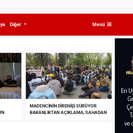
ya
Diğer
Menü
MADENCİNİN DİRENİŞİ SÜRÜYOR:
UN
BAKANLIKTAN AÇIKLAMA, SAHADAN
LA
MÜDAHALE HABERİ GELDİ!