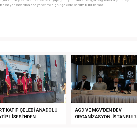
uyor ve meydantv.com.tr sitesine yaptığınız yorumunuzla ilgili doğrudan veya dolaylı
n tüm yorumlardan site yönetimi hiçbir şekilde sorumlu tutulamaz.
RT KATİP ÇELEBİ ANADOLU
AGD VE MGV’DEN DEV
TİP LİSESİ’NDEN
ORGANİZASYON: İSTANBUL’
ANLI MUHTEŞEM
FETHİ’NİN 573. YILI COŞKUY
ET TÖRENİ!
KUTLANACAK!