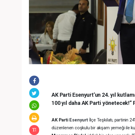
AK Parti Esenyurt’un 24. yıl kutla
100 yıl daha AK Parti yönetecek!” P
AK Parti
Esenyurt
İlçe Teşkilatı, partinin
düzenlenen coşkulu bir akşam yemeği ile kut