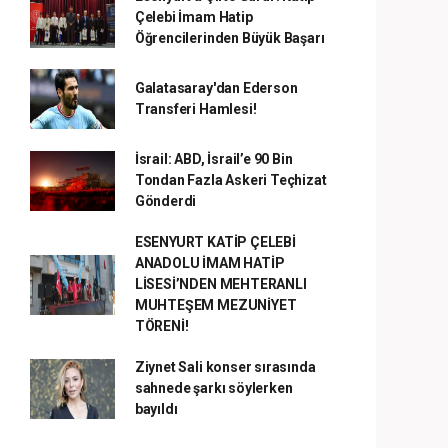
Çelebi İmam Hatip
Öğrencilerinden Büyük Başarı
Galatasaray'dan Ederson
Transferi Hamlesi!
İsrail: ABD, İsrail’e 90 Bin
Tondan Fazla Askeri Teçhizat
Gönderdi
ESENYURT KATİP ÇELEBİ
ANADOLU İMAM HATİP
LİSESİ’NDEN MEHTERANLI
MUHTEŞEM MEZUNİYET
TÖRENİ!
Ziynet Sali konser sırasında
sahnede şarkı söylerken
bayıldı