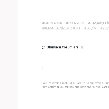
#LAHMACUN
#ESENYURT
#BAŞAKŞEHİ
#KEMAL DENİZ BOZKURT
#SEÇİM
#202
Okuyucu Yorumları
(0)
Yorum yazarak Topluluk Kuralları’nı kabul etmiş bulun
tüm sorumluluğu tek başınıza üstleniyorsunuz. Yazıla