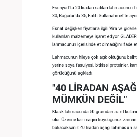
Esenyurt'ta 20 liradan satılan lahmacunun f
30, Bağcılar'da 35, Fatih Sultanahmet'te aynı
Esnaf değişken fiyatlarla ilgili 'Kira ve gi
kullanılan malzemeye işaret ediyor. GLADER 
lahmacunun içerisinde et olmadığını ifade ett
Lahmacunun hileye çok açık olduğunu belirte
yerine soya fasulyesi, bitkisel proteinler, kam
görüldüğünü açıkladı.
"40 LİRADAN AŞAĞ
MÜMKÜN DEĞİL"
Klasik lahmacunda 50 gramdan az et kullanıl
olur. Üzerine kar marjını koyduğunuz zaman
bakacaksanız 40 liradan aşağı
lahmacun
sa