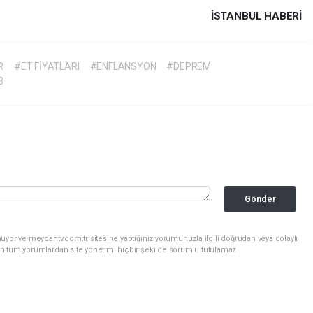
İSTANBUL HABERİ
R
#ET FİYATLARI
#ENFLANSYON
#DEPREM
3
Gönder
uyor ve meydantv.com.tr sitesine yaptığınız yorumunuzla ilgili doğrudan veya dolaylı
n tüm yorumlardan site yönetimi hiçbir şekilde sorumlu tutulamaz.