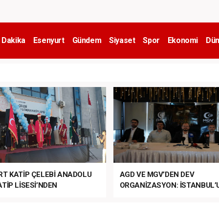
 Dakika
Esenyurt
Gündem
Siyaset
Spor
Ekonomi
Dün
RT KATİP ÇELEBİ ANADOLU
AGD VE MGV’DEN DEV
TİP LİSESİ’NDEN
ORGANİZASYON: İSTANBUL’
ANLI MUHTEŞEM
FETHİ’NİN 573. YILI COŞKUY
ET TÖRENİ!
KUTLANACAK!