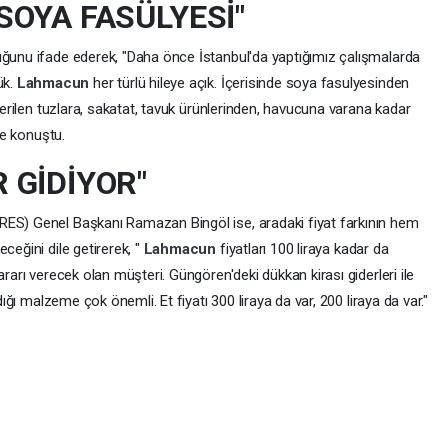
 SOYA FASÜLYESİ"
uğunu ifade ederek, "Daha önce İstanbul'da yaptığımız çalışmalarda
ük.
Lahmacun
her türlü hileye açık. İçerisinde soya fasulyesinden
 verilen tuzlara, sakatat, tavuk ürünlerinden, havucuna varana kadar
iye konuştu.
R GİDİYOR"
RES) Genel Başkanı Ramazan Bingöl ise, aradaki fiyat farkının hem
ceğini dile getirerek, "
Lahmacun
fiyatları 100 liraya kadar da
ararı verecek olan müşteri. Güngören'deki dükkan kirası giderleri ile
dığı malzeme çok önemli. Et fiyatı 300 liraya da var, 200 liraya da var."