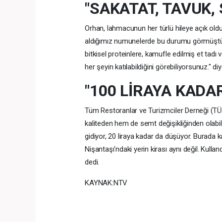
"SAKATAT, TAVUK,
Orhan, lahmacunun her türlü hileye açık old
aldığımız numunelerde bu durumu görmüşt
bitkisel proteinlere, kamufle edilmiş et tadı
her şeyin katılabildiğini görebiliyorsunuz." d
"100 LİRAYA KADA
Tüm Restoranlar ve Turizmciler Derneği (TÜ
kaliteden hem de semt değişikliğinden olabile
gidiyor, 20 liraya kadar da düşüyor. Burada k
Nişantaşı'ndaki yerin kirası aynı değil. Kullan
dedi.
KAYNAK:NTV