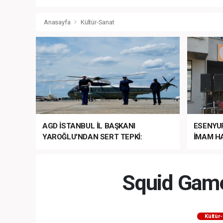
Anasayfa
Kültür-Sanat
AGD İSTANBUL İL BAŞKANI
ESENYU
YAROĞLU'NDAN SERT TEPKİ:
İMAM HA
“NATO’NUN ÜLKEMİZDE İŞİ NE?”
MEHTER
MEZUNİY
Squid Game
Kültür