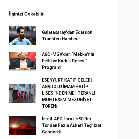
İlginizi Çekebilir
Galatasaray'dan Ederson
Transferi Hamlesi!
AGD-MGV’den “Mekke’nin
Fethi ve Kudüs Gecesi”
Programı
ESENYURT KATİP ÇELEBİ
ANADOLU İMAM HATİP
LİSESİ’NDEN MEHTERANLI
MUHTEŞEM MEZUNİYET
TÖRENİ!
İsrail: ABD, İsrail’e 90 Bin
Tondan Fazla Askeri Teçhizat
Gönderdi