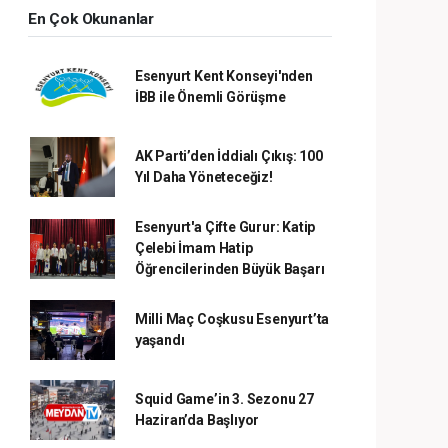
En Çok Okunanlar
Esenyurt Kent Konseyi'nden
İBB ile Önemli Görüşme
AK Parti’den İddialı Çıkış: 100
Yıl Daha Yöneteceğiz!
Esenyurt'a Çifte Gurur: Katip
Çelebi İmam Hatip
Öğrencilerinden Büyük Başarı
Milli Maç Coşkusu Esenyurt’ta
yaşandı
Squid Game’in 3. Sezonu 27
Haziran’da Başlıyor