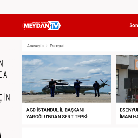
Son
Anasayfa
Esenyurt
AGD İSTANBUL İL BAŞKANI
ESENYU
YAROĞLU'NDAN SERT TEPKİ:
İMAM HA
“NATO’NUN ÜLKEMİZDE İŞİ NE?”
MEHTER
MEZUNİY