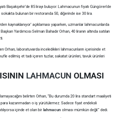
iyatı Başakşehir'de 85 lirayı buluyor. Lahmacunun fiyatı Güngören'de
 sokakta bulunan bir restoranda 50, diğerinde ise 30 lira.
derlerden kaynaklanıyor' açıklaması yaparken, uzmanlar lahmacunlarda
Başkan Yardımcısı Selman Bahadır Orhan, 40 liranın altında satılan
i.
n Orhan, laboratuvarda inceledikleri lahmacunların içerisinde et
ufle edilmiş et tadı içeren tuzlar, sakatat ürünleri, tavuk ürünleri
ISININ
LAHMACUN
OLMASI
amayacağını belirten Orhan, "Bu durumda 20 lira standart maaliyeti
 para kazanmadan o iş yürütülemez. Sadece fiyat endeksli
tılıyorsa içinde et olan bir
lahmacun
olması mümkün değil." dedi.