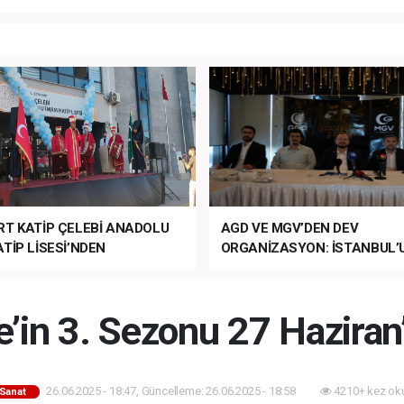
RT KATİP ÇELEBİ ANADOLU
AGD VE MGV’DEN DEV
TİP LİSESİ’NDEN
ORGANİZASYON: İSTANBUL’
ANLI MUHTEŞEM
FETHİ’NİN 573. YILI COŞKUY
ET TÖRENİ!
KUTLANACAK!
’in 3. Sezonu 27 Haziran’
26.06.2025 - 18:47, Güncelleme: 26.06.2025 - 18:58
4210+ kez ok
-Sanat