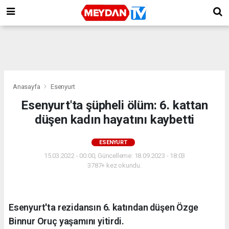
Anasayfa
Esenyurt
Esenyurt'ta şüpheli ölüm: 6. kattan
düşen kadın hayatını kaybetti
ESENYURT
15.03.2022 - 00:00, Güncelleme: 18.09.2023 - 18:03
3787+ kez okundu.
Esenyurt'ta rezidansın 6. katından düşen Özge
Binnur Oruç yaşamını yitirdi.