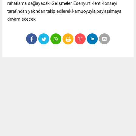
rahatlama sağlayacak. Gelişmeler, Esenyurt Kent Konseyi
tarafından yakından takip edilerek kamuoyuyla paylaşılmaya
devam edecek.
Okuyucu Yorumları
(0)
Gönder
Yorum yazarak Topluluk Kuralları’nı kabul etmiş bulunuyor ve meydantv.com.tr
sitesine yaptığınız yorumunuzla ilgili doğrudan veya dolaylı tüm sorumluluğu tek
başınıza üstleniyorsunuz. Yazılan tüm yorumlardan site yönetimi hiçbir şekilde
sorumlu tutulamaz.