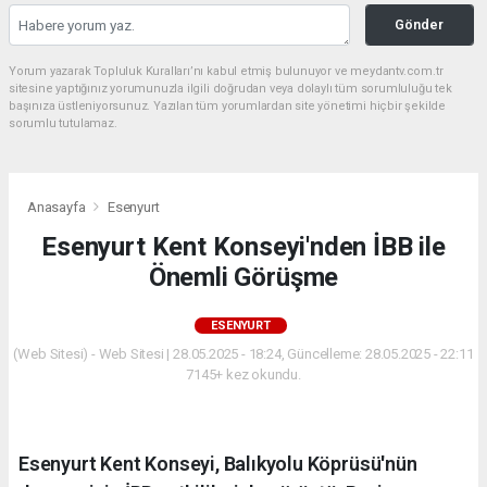
Gönder
Yorum yazarak Topluluk Kuralları’nı kabul etmiş bulunuyor ve meydantv.com.tr
sitesine yaptığınız yorumunuzla ilgili doğrudan veya dolaylı tüm sorumluluğu tek
başınıza üstleniyorsunuz. Yazılan tüm yorumlardan site yönetimi hiçbir şekilde
sorumlu tutulamaz.
Anasayfa
Esenyurt
Esenyurt Kent Konseyi'nden İBB ile
Önemli Görüşme
ESENYURT
(Web Sitesi) - Web Sitesi | 28.05.2025 - 18:24, Güncelleme: 28.05.2025 - 22:11
7145+ kez okundu.
Esenyurt Kent Konseyi, Balıkyolu Köprüsü'nün