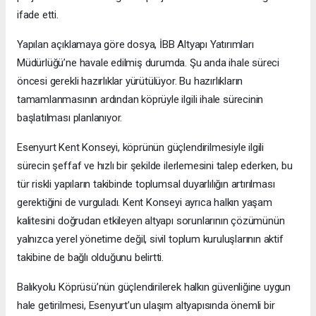
ifade etti.
Yapılan açıklamaya göre dosya, İBB Altyapı Yatırımları
Müdürlüğü’ne havale edilmiş durumda. Şu anda ihale süreci
öncesi gerekli hazırlıklar yürütülüyor. Bu hazırlıkların
tamamlanmasının ardından köprüyle ilgili ihale sürecinin
başlatılması planlanıyor.
Esenyurt Kent Konseyi, köprünün güçlendirilmesiyle ilgili
sürecin şeffaf ve hızlı bir şekilde ilerlemesini talep ederken, bu
tür riskli yapıların takibinde toplumsal duyarlılığın artırılması
gerektiğini de vurguladı. Kent Konseyi ayrıca halkın yaşam
kalitesini doğrudan etkileyen altyapı sorunlarının çözümünün
yalnızca yerel yönetime değil, sivil toplum kuruluşlarının aktif
takibine de bağlı olduğunu belirtti.
Balıkyolu Köprüsü’nün güçlendirilerek halkın güvenliğine uygun
hale getirilmesi, Esenyurt’un ulaşım altyapısında önemli bir