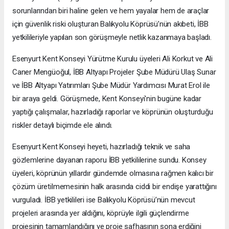
sorunlarından biri haline gelen ve hem yayalar hem de araçlar
için güvenlik riski oluşturan Balıkyolu Köprüsü’nün akıbeti, İBB
yetkilileriyle yapılan son görüşmeyle netlik kazanmaya başladı.
Esenyurt Kent Konseyi Yürütme Kurulu üyeleri Ali Korkut ve Ali
Caner Mengüoğul, İBB Altyapı Projeler Şube Müdürü Ulaş Sunar
ve İBB Altyapı Yatırımları Şube Müdür Yardımcısı Murat Erol ile
bir araya geldi. Görüşmede, Kent Konseyi'nin bugüne kadar
yaptığı çalışmalar, hazırladığı raporlar ve köprünün oluşturduğu
riskler detaylı biçimde ele alındı.
Esenyurt Kent Konseyi heyeti, hazırladığı teknik ve saha
gözlemlerine dayanan raporu İBB yetkililerine sundu. Konsey
üyeleri, köprünün yıllardır gündemde olmasına rağmen kalıcı bir
çözüm üretilmemesinin halk arasında ciddi bir endişe yarattığını
vurguladı. İBB yetkilileri ise Balıkyolu Köprüsü’nün mevcut
projeleri arasında yer aldığını, köprüyle ilgili güçlendirme
projesinin tamamlandığını ve proje safhasının sona erdiğini