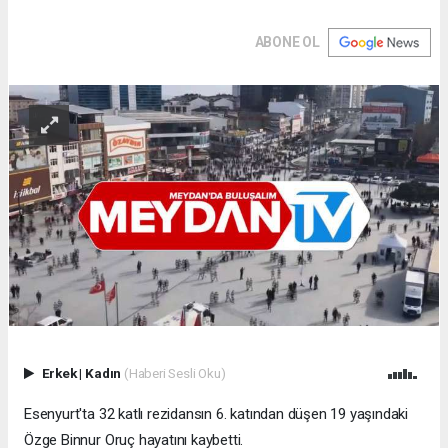
ABONE OL
Erkek
|
Kadın
(Haberi Sesli Oku)
Esenyurt'ta 32 katlı rezidansın 6. katından düşen 19 yaşındaki
Özge Binnur Oruç hayatını kaybetti.