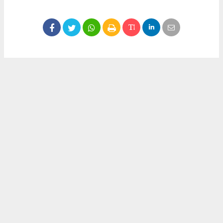
Okuyucu Yorumları
(0)
Gönder
Yorum yazarak Topluluk Kuralları’nı kabul etmiş bulunuyor ve meydantv.com.tr
sitesine yaptığınız yorumunuzla ilgili doğrudan veya dolaylı tüm sorumluluğu tek
başınıza üstleniyorsunuz. Yazılan tüm yorumlardan site yönetimi hiçbir şekilde
sorumlu tutulamaz.
haber paketi
haber scripti
haber yazılımı