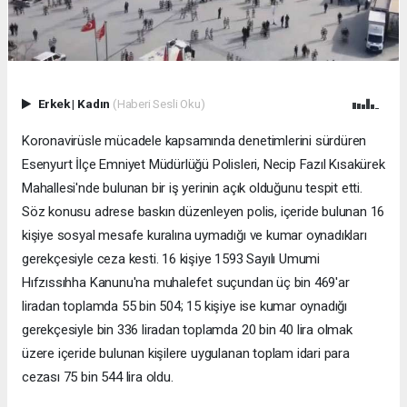
Erkek
|
Kadın
(Haberi Sesli Oku)
Koronavirüsle mücadele kapsamında denetimlerini sürdüren
Esenyurt İlçe Emniyet Müdürlüğü Polisleri, Necip Fazıl Kısakürek
Mahallesi'nde bulunan bir iş yerinin açık olduğunu tespit etti.
Söz konusu adrese baskın düzenleyen polis, içeride bulunan 16
kişiye sosyal mesafe kuralına uymadığı ve kumar oynadıkları
gerekçesiyle ceza kesti. 16 kişiye 1593 Sayılı Umumi
Hıfzıssıhha Kanunu'na muhalefet suçundan üç bin 469'ar
liradan toplamda 55 bin 504; 15 kişiye ise kumar oynadığı
gerekçesiyle bin 336 liradan toplamda 20 bin 40 lira olmak
üzere içeride bulunan kişilere uygulanan toplam idari para
cezası 75 bin 544 lira oldu.