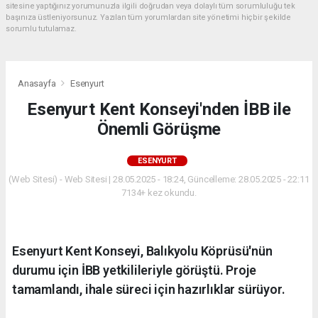
sitesine yaptığınız yorumunuzla ilgili doğrudan veya dolaylı tüm sorumluluğu tek
başınıza üstleniyorsunuz. Yazılan tüm yorumlardan site yönetimi hiçbir şekilde
sorumlu tutulamaz.
Anasayfa
Esenyurt
Esenyurt Kent Konseyi'nden İBB ile
Önemli Görüşme
ESENYURT
(Web Sitesi) - Web Sitesi | 28.05.2025 - 18:24, Güncelleme: 28.05.2025 - 22:11
7134+ kez okundu.
Esenyurt Kent Konseyi, Balıkyolu Köprüsü'nün
durumu için İBB yetkilileriyle görüştü. Proje
tamamlandı, ihale süreci için hazırlıklar sürüyor.