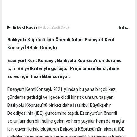
Erkek
|
Kadın
(Haberi Sesli Oku)
Balıkyolu Köprüsü İçin Önemli Adım: Esenyurt Kent
Konseyi İBB ile Görüştü
Esenyurt Kent Konseyi, Balıkyolu Köprüsü'nün durumu
için İBB yetkilileriyle görüştü. Proje tamamlandı, ihale
süreci için hazırlıklar sürüyor.
Esenyurt Kent Konseyi, 2021 yılından bu yana birçok kez
gündeme getirdiği ve ilçede ciddi bir risk unsuru taşıyan
Balıkyolu Köprüsü’nü bir kez daha İstanbul Büyükşehir
Belediyesi’nin (İBB) gündemine taşıdı. Esenyurt’un önemli
sorunlarından biri haline gelen ve hem yayalar hem de araçlar
için güvenlik riski oluşturan Balıkyolu Köprüsü’nün akıbeti, İBB
yetkilileriyle yapılan son görüşmeyle netlik kazanmaya başladı.