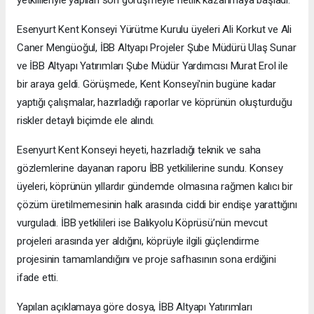
Esenyurt Kent Konseyi Yürütme Kurulu üyeleri Ali Korkut ve Ali
Caner Mengüoğul, İBB Altyapı Projeler Şube Müdürü Ulaş Sunar
ve İBB Altyapı Yatırımları Şube Müdür Yardımcısı Murat Erol ile
bir araya geldi. Görüşmede, Kent Konseyi'nin bugüne kadar
yaptığı çalışmalar, hazırladığı raporlar ve köprünün oluşturduğu
riskler detaylı biçimde ele alındı.
Esenyurt Kent Konseyi heyeti, hazırladığı teknik ve saha
gözlemlerine dayanan raporu İBB yetkililerine sundu. Konsey
üyeleri, köprünün yıllardır gündemde olmasına rağmen kalıcı bir
çözüm üretilmemesinin halk arasında ciddi bir endişe yarattığını
vurguladı. İBB yetkilileri ise Balıkyolu Köprüsü’nün mevcut
projeleri arasında yer aldığını, köprüyle ilgili güçlendirme
projesinin tamamlandığını ve proje safhasının sona erdiğini
ifade etti.
Yapılan açıklamaya göre dosya, İBB Altyapı Yatırımları