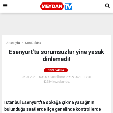
Anasayfa
Son Dakika
Esenyurt'ta sorumsuzlar yine yasak
dinlemedi!
SON DAKIKA
06.01.2021 - 00:00, Güncelleme: 29.09.2023 - 17:41
4253+ kez okundu.
İstanbul Esenyurt'ta sokağa çıkma yasağının
bulunduğu saatlerde ilçe genelinde kontrollerde