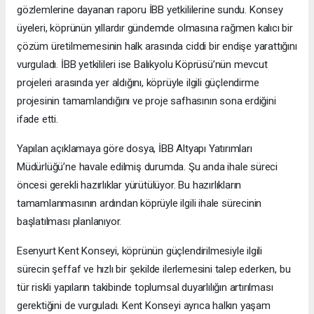
gözlemlerine dayanan raporu İBB yetkililerine sundu. Konsey
üyeleri, köprünün yıllardır gündemde olmasına rağmen kalıcı bir
çözüm üretilmemesinin halk arasında ciddi bir endişe yarattığını
vurguladı. İBB yetkilileri ise Balıkyolu Köprüsü’nün mevcut
projeleri arasında yer aldığını, köprüyle ilgili güçlendirme
projesinin tamamlandığını ve proje safhasının sona erdiğini
ifade etti.
Yapılan açıklamaya göre dosya, İBB Altyapı Yatırımları
Müdürlüğü’ne havale edilmiş durumda. Şu anda ihale süreci
öncesi gerekli hazırlıklar yürütülüyor. Bu hazırlıkların
tamamlanmasının ardından köprüyle ilgili ihale sürecinin
başlatılması planlanıyor.
Esenyurt Kent Konseyi, köprünün güçlendirilmesiyle ilgili
sürecin şeffaf ve hızlı bir şekilde ilerlemesini talep ederken, bu
tür riskli yapıların takibinde toplumsal duyarlılığın artırılması
gerektiğini de vurguladı. Kent Konseyi ayrıca halkın yaşam