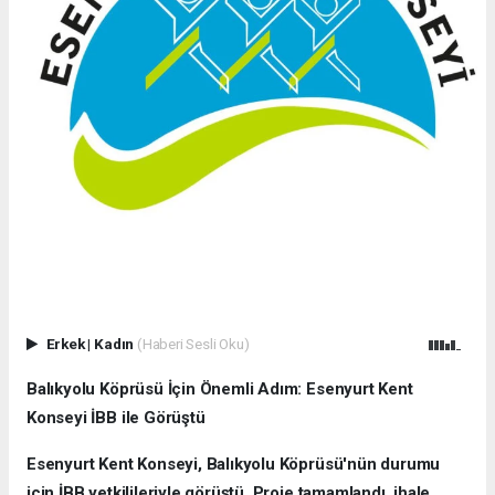
Erkek
|
Kadın
(Haberi Sesli Oku)
Balıkyolu Köprüsü İçin Önemli Adım: Esenyurt Kent
Konseyi İBB ile Görüştü
Esenyurt Kent Konseyi, Balıkyolu Köprüsü'nün durumu
için İBB yetkilileriyle görüştü. Proje tamamlandı, ihale