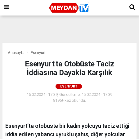
Anasayfa
Esenyurt
Esenyurt'ta Otobüste Taciz
İddiasına Dayakla Karşılık
ESENYURT
15.02.2024 - 17:39, Güncelleme: 15.02.2024 - 17:39
8195+ kez okundu.
Esenyurt'ta otobüste bir kadın yolcuyu taciz ettiği
iddia edilen yabancı uyruklu şahıs, diğer yolcular