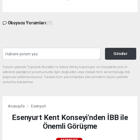
Okuyucu Yorumları
(0)
Gönder
Yorum yazarak Topluluk Kuralları’nı kabul etmiş bulunuyor ve meydantv.com.tr
sitesine yaptığınız yorumunuzla ilgili doğrudan veya dolaylı tüm sorumluluğu tek
başınıza üstleniyorsunuz. Yazılan tüm yorumlardan site yönetimi hiçbir şekilde
sorumlu tutulamaz.
Anasayfa
Esenyurt
Esenyurt Kent Konseyi'nden İBB ile
Önemli Görüşme