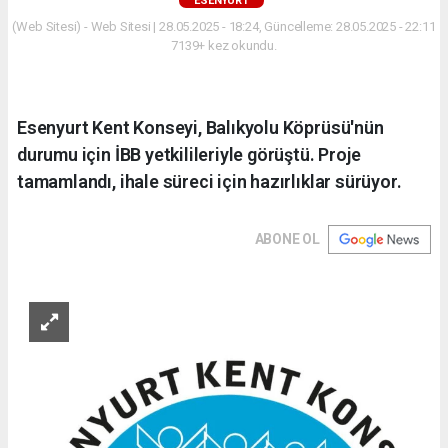
ESENYURT
(Web Sitesi) - Web Sitesi | 28.05.2025 - 18:24, Güncelleme: 28.05.2025 - 22:11
7139+ kez okundu.
Esenyurt Kent Konseyi, Balıkyolu Köprüsü'nün
durumu için İBB yetkilileriyle görüştü. Proje
tamamlandı, ihale süreci için hazırlıklar sürüyor.
ABONE OL