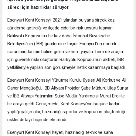
süreci için hazırlıklar sürüyor.
Esenyurt Kent Konseyi, 2021 yılından bu yana birçok kez
gündeme getirdiği ve ilçede ciddi bir risk unsuru taşıyan
Balıkyolu Köprüsü’nü bir kez daha İstanbul Büyükşehir
Belediyesi’nin (İBB) gündemine taşıdı. Esenyurt’un önemli
sorunlarından biri haline gelen ve hem yayalar hem de araçlar
için güvenlik riski oluşturan Balıkyolu Köprüsü’nün akıbeti, İBB
yetkilileriyle yapılan son görüşmeyle netlik kazanmaya başladı.
Esenyurt Kent Konseyi Yürütme Kurulu üyeleri Ali Korkut ve Ali
Caner Mengüoğul, İBB Altyapı Projeler Şube Müdürü Ulaş Sunar
ve İBB Altyapı Yatırımları Şube Müdür Yardımcısı Murat Erol ile
bir araya geldi. Görüşmede, Kent Konseyi'nin bugüne kadar
yaptığı çalışmalar, hazırladığı raporlar ve köprünün oluşturduğu
riskler detaylı biçimde ele alındı.
Esenyurt Kent Konseyi heyeti, hazırladığı teknik ve saha