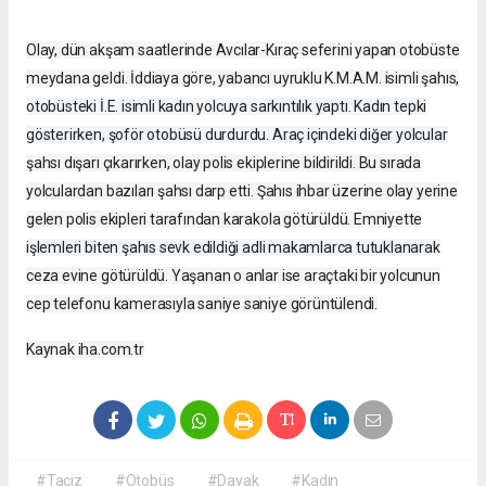
Olay, dün akşam saatlerinde Avcılar-Kıraç seferini yapan otobüste
meydana geldi. İddiaya göre, yabancı uyruklu K.M.A.M. isimli şahıs,
otobüsteki İ.E. isimli kadın yolcuya sarkıntılık yaptı. Kadın tepki
gösterirken, şoför otobüsü durdurdu. Araç içindeki diğer yolcular
şahsı dışarı çıkarırken, olay polis ekiplerine bildirildi. Bu sırada
yolculardan bazıları şahsı darp etti. Şahıs ihbar üzerine olay yerine
gelen polis ekipleri tarafından karakola götürüldü. Emniyette
işlemleri biten şahıs sevk edildiği adli makamlarca tutuklanarak
ceza evine götürüldü. Yaşanan o anlar ise araçtaki bir yolcunun
cep telefonu kamerasıyla saniye saniye görüntülendi.
Kaynak iha.com.tr
#Taciz
#Otobüs
#Dayak
#Kadın