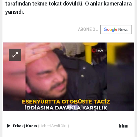
tarafından tekme tokat dövüldü. O anlar kameralara
yansıdı.
ABONE OL
Erkek
|
Kadın
(Haberi Sesli Oku)