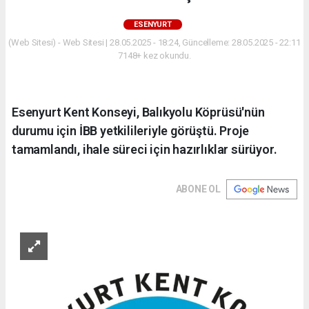
ESENYURT
(Web Sitesi) - Web Sitesi | 28.05.2025 - 18:24, Güncelleme: 28.05.2025 - 22:11
7148+ kez okundu.
Esenyurt Kent Konseyi, Balıkyolu Köprüsü'nün
durumu için İBB yetkilileriyle görüştü. Proje
tamamlandı, ihale süreci için hazırlıklar sürüyor.
ABONE OL