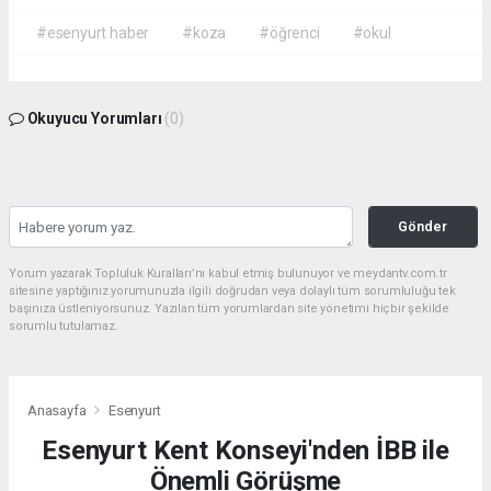
#esenyurt haber
#koza
#öğrenci
#okul
Okuyucu Yorumları
(0)
Gönder
Yorum yazarak Topluluk Kuralları’nı kabul etmiş bulunuyor ve meydantv.com.tr
sitesine yaptığınız yorumunuzla ilgili doğrudan veya dolaylı tüm sorumluluğu tek
başınıza üstleniyorsunuz. Yazılan tüm yorumlardan site yönetimi hiçbir şekilde
sorumlu tutulamaz.
Anasayfa
Esenyurt
Esenyurt Kent Konseyi'nden İBB ile
Önemli Görüşme