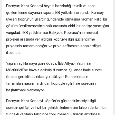
Esenyurt Kent Konseyi heyeti, hazırladığı teknik ve saha
gözlemlerine dayanan raporu İBB yetkililerine sundu. Konsey
üyeleri, köprünün yıllardır gündemde olmasına rağmen kalıcı bir
çözüm üretilmemesinin halk arasında ciddi bir endişe yarattığını
vurguladı. İBB yetkilileri ise Balıkyolu Köprüsü’nün mevcut
projeleri arasında yer aldığını, köprüyle ilgili güçlendirme
projesinin tamamlandığını ve proje safhasının sona erdiğini
ifade etti.
Yapılan açıklamaya göre dosya, İBB Altyapı Yatırımları
Müdürlüğü’ne havale edilmiş durumda. Şu anda ihale süreci
öncesi gerekli hazırlıklar yürütülüyor. Bu hazırlıkların
tamamlanmasının ardından köprüyle ilgili ihale sürecinin
başlatılması planlanıyor.
Esenyurt Kent Konseyi, köprünün güçlendirilmesiyle ilgili
sürecin şeffaf ve hızlı bir şekilde ilerlemesini talep ederken, bu
tür riskli yapıların takibinde toplumsal duyarlılığın artırılması