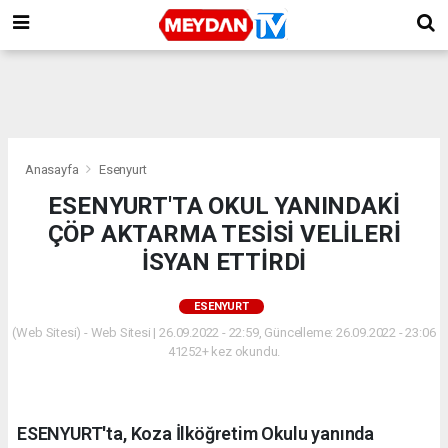
Anasayfa
Esenyurt
ESENYURT'TA OKUL YANINDAKİ
ÇÖP AKTARMA TESİSİ VELİLERİ
İSYAN ETTİRDİ
ESENYURT
(Web Sitesi) - Web Sitesi | 26.09.2022 - 22:59, Güncelleme: 26.09.2022 - 23:06
41252+ kez okundu.
ESENYURT'ta, Koza İlköğretim Okulu yanında