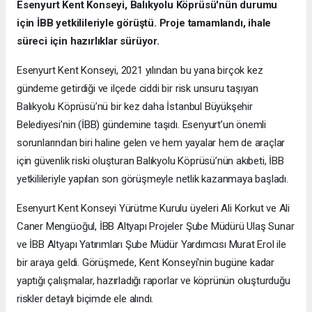
Esenyurt Kent Konseyi, Balıkyolu Köprüsü'nün durumu
için İBB yetkilileriyle görüştü. Proje tamamlandı, ihale
süreci için hazırlıklar sürüyor.
Esenyurt Kent Konseyi, 2021 yılından bu yana birçok kez
gündeme getirdiği ve ilçede ciddi bir risk unsuru taşıyan
Balıkyolu Köprüsü’nü bir kez daha İstanbul Büyükşehir
Belediyesi’nin (İBB) gündemine taşıdı. Esenyurt’un önemli
sorunlarından biri haline gelen ve hem yayalar hem de araçlar
için güvenlik riski oluşturan Balıkyolu Köprüsü’nün akıbeti, İBB
yetkilileriyle yapılan son görüşmeyle netlik kazanmaya başladı.
Esenyurt Kent Konseyi Yürütme Kurulu üyeleri Ali Korkut ve Ali
Caner Mengüoğul, İBB Altyapı Projeler Şube Müdürü Ulaş Sunar
ve İBB Altyapı Yatırımları Şube Müdür Yardımcısı Murat Erol ile
bir araya geldi. Görüşmede, Kent Konseyi'nin bugüne kadar
yaptığı çalışmalar, hazırladığı raporlar ve köprünün oluşturduğu
riskler detaylı biçimde ele alındı.