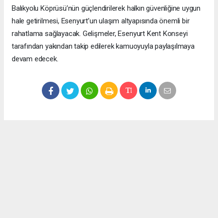
Balıkyolu Köprüsü’nün güçlendirilerek halkın güvenliğine uygun
hale getirilmesi, Esenyurt’un ulaşım altyapısında önemli bir
rahatlama sağlayacak. Gelişmeler, Esenyurt Kent Konseyi
tarafından yakından takip edilerek kamuoyuyla paylaşılmaya
devam edecek.
Okuyucu Yorumları
(0)
Gönder
Yorum yazarak Topluluk Kuralları’nı kabul etmiş bulunuyor ve meydantv.com.tr
sitesine yaptığınız yorumunuzla ilgili doğrudan veya dolaylı tüm sorumluluğu tek
başınıza üstleniyorsunuz. Yazılan tüm yorumlardan site yönetimi hiçbir şekilde