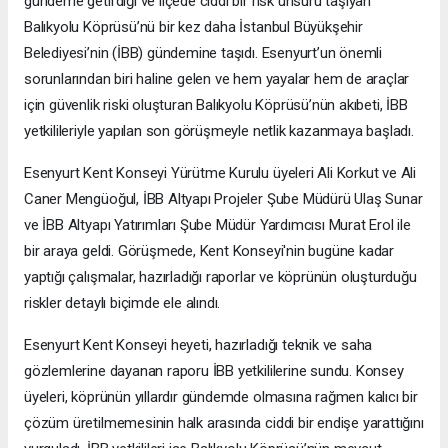
gündeme getirdiği ve ilçede ciddi bir risk unsuru taşıyan
Balıkyolu Köprüsü’nü bir kez daha İstanbul Büyükşehir
Belediyesi’nin (İBB) gündemine taşıdı. Esenyurt’un önemli
sorunlarından biri haline gelen ve hem yayalar hem de araçlar
için güvenlik riski oluşturan Balıkyolu Köprüsü’nün akıbeti, İBB
yetkilileriyle yapılan son görüşmeyle netlik kazanmaya başladı.
Esenyurt Kent Konseyi Yürütme Kurulu üyeleri Ali Korkut ve Ali
Caner Mengüoğul, İBB Altyapı Projeler Şube Müdürü Ulaş Sunar
ve İBB Altyapı Yatırımları Şube Müdür Yardımcısı Murat Erol ile
bir araya geldi. Görüşmede, Kent Konseyi'nin bugüne kadar
yaptığı çalışmalar, hazırladığı raporlar ve köprünün oluşturduğu
riskler detaylı biçimde ele alındı.
Esenyurt Kent Konseyi heyeti, hazırladığı teknik ve saha
gözlemlerine dayanan raporu İBB yetkililerine sundu. Konsey
üyeleri, köprünün yıllardır gündemde olmasına rağmen kalıcı bir
çözüm üretilmemesinin halk arasında ciddi bir endişe yarattığını