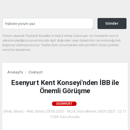
Gönder
Yorum yazarak Topluluk Kuralları’nı kabul etmiş bulunuyor ve meydantv.com.tr
sitesine yaptığınız yorumunuzla ilgili doğrudan veya dolaylı tüm sorumluluğu tek
başınıza üstleniyorsunuz. Yazılan tüm yorumlardan site yönetimi hiçbir şekilde
sorumlu tutulamaz.
Anasayfa
Esenyurt
Esenyurt Kent Konseyi'nden İBB ile
Önemli Görüşme
ESENYURT
(Web Sitesi) - Web Sitesi | 28.05.2025 - 18:24, Güncelleme: 28.05.2025 - 22:11
7103+ kez okundu.