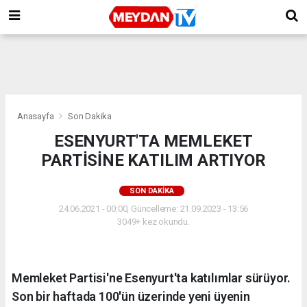
Anasayfa
Son Dakika
ESENYURT'TA MEMLEKET
PARTİSİNE KATILIM ARTIYOR
SON DAKIKA
24.06.2021 - 00:00, Güncelleme: 21.09.2023 - 13:56
3049+ kez okundu.
Memleket Partisi'ne Esenyurt'ta katılımlar sürüyor.
Son bir haftada 100'ün üzerinde yeni üyenin