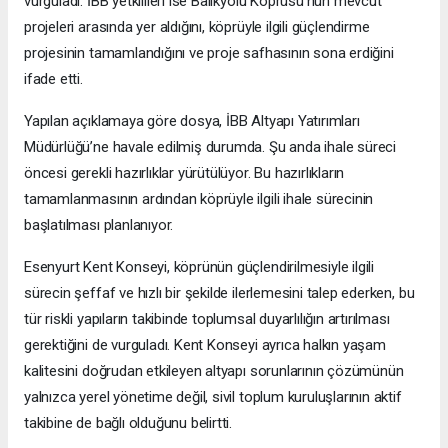
vurguladı. İBB yetkilileri ise Balıkyolu Köprüsü’nün mevcut
projeleri arasında yer aldığını, köprüyle ilgili güçlendirme
projesinin tamamlandığını ve proje safhasının sona erdiğini
ifade etti.
Yapılan açıklamaya göre dosya, İBB Altyapı Yatırımları
Müdürlüğü’ne havale edilmiş durumda. Şu anda ihale süreci
öncesi gerekli hazırlıklar yürütülüyor. Bu hazırlıkların
tamamlanmasının ardından köprüyle ilgili ihale sürecinin
başlatılması planlanıyor.
Esenyurt Kent Konseyi, köprünün güçlendirilmesiyle ilgili
sürecin şeffaf ve hızlı bir şekilde ilerlemesini talep ederken, bu
tür riskli yapıların takibinde toplumsal duyarlılığın artırılması
gerektiğini de vurguladı. Kent Konseyi ayrıca halkın yaşam
kalitesini doğrudan etkileyen altyapı sorunlarının çözümünün
yalnızca yerel yönetime değil, sivil toplum kuruluşlarının aktif
takibine de bağlı olduğunu belirtti.