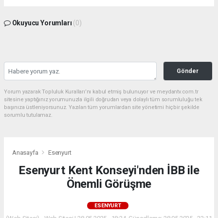
Okuyucu Yorumları
(0)
Gönder
Yorum yazarak Topluluk Kuralları’nı kabul etmiş bulunuyor ve meydantv.com.tr
sitesine yaptığınız yorumunuzla ilgili doğrudan veya dolaylı tüm sorumluluğu tek
başınıza üstleniyorsunuz. Yazılan tüm yorumlardan site yönetimi hiçbir şekilde
sorumlu tutulamaz.
Anasayfa
Esenyurt
Esenyurt Kent Konseyi'nden İBB ile
Önemli Görüşme
ESENYURT