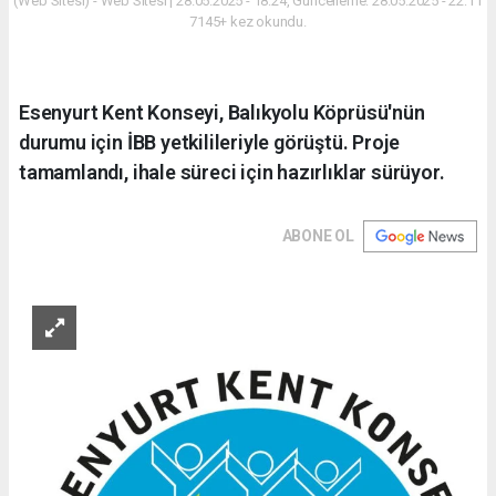
(Web Sitesi) - Web Sitesi | 28.05.2025 - 18:24, Güncelleme: 28.05.2025 - 22:11
7145+ kez okundu.
Esenyurt Kent Konseyi, Balıkyolu Köprüsü'nün
durumu için İBB yetkilileriyle görüştü. Proje
tamamlandı, ihale süreci için hazırlıklar sürüyor.
ABONE OL