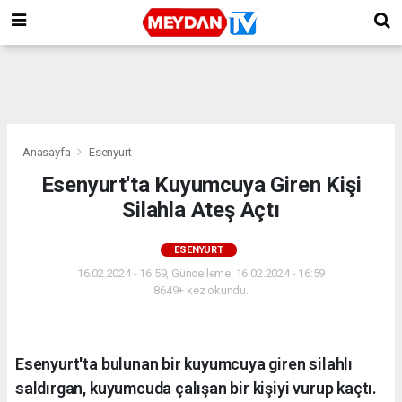
Anasayfa
Esenyurt
Esenyurt'ta Kuyumcuya Giren Kişi
Silahla Ateş Açtı
ESENYURT
16.02.2024 - 16:59, Güncelleme: 16.02.2024 - 16:59
8649+ kez okundu.
Esenyurt'ta bulunan bir kuyumcuya giren silahlı
saldırgan, kuyumcuda çalışan bir kişiyi vurup kaçtı.