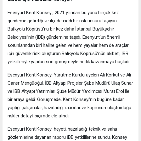
Esenyurt Kent Konseyi, 2021 yılından bu yana birçok kez
gündeme getirdiği ve ilçede ciddi bir risk unsuru taşıyan
Balıkyolu Köprüsü’nü bir kez daha İstanbul Büyükşehir
Belediyesi’nin (İBB) gündemine taşıdı. Esenyurt’un önemli
sorunlarından biri haline gelen ve hem yayalar hem de araçlar
için güvenlik riski oluşturan Balıkyolu Köprüsü’nün akıbeti, İBB
yetkilileriyle yapılan son görüşmeyle netlik kazanmaya başladı.
Esenyurt Kent Konseyi Yürütme Kurulu üyeleri Ali Korkut ve Ali
Caner Mengüoğul, İBB Altyapı Projeler Şube Müdürü Ulaş Sunar
ve İBB Altyapı Yatırımları Şube Müdür Yardımcısı Murat Erol ile
bir araya geldi. Görüşmede, Kent Konseyi'nin bugüne kadar
yaptığı çalışmalar, hazırladığı raporlar ve köprünün oluşturduğu
riskler detaylı biçimde ele alındı.
Esenyurt Kent Konseyi heyeti, hazırladığı teknik ve saha
gözlemlerine dayanan raporu İBB yetkililerine sundu. Konsey