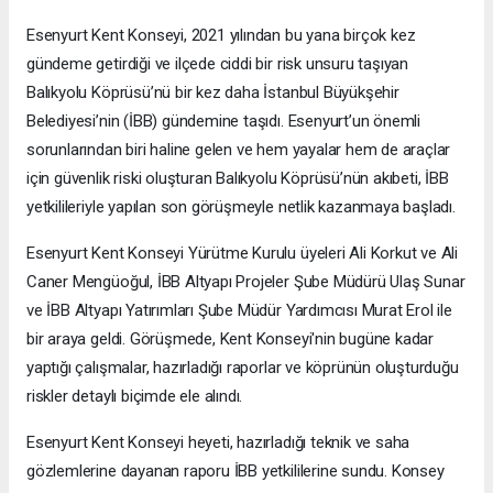
Esenyurt Kent Konseyi, 2021 yılından bu yana birçok kez
gündeme getirdiği ve ilçede ciddi bir risk unsuru taşıyan
Balıkyolu Köprüsü’nü bir kez daha İstanbul Büyükşehir
Belediyesi’nin (İBB) gündemine taşıdı. Esenyurt’un önemli
sorunlarından biri haline gelen ve hem yayalar hem de araçlar
için güvenlik riski oluşturan Balıkyolu Köprüsü’nün akıbeti, İBB
yetkilileriyle yapılan son görüşmeyle netlik kazanmaya başladı.
Esenyurt Kent Konseyi Yürütme Kurulu üyeleri Ali Korkut ve Ali
Caner Mengüoğul, İBB Altyapı Projeler Şube Müdürü Ulaş Sunar
ve İBB Altyapı Yatırımları Şube Müdür Yardımcısı Murat Erol ile
bir araya geldi. Görüşmede, Kent Konseyi'nin bugüne kadar
yaptığı çalışmalar, hazırladığı raporlar ve köprünün oluşturduğu
riskler detaylı biçimde ele alındı.
Esenyurt Kent Konseyi heyeti, hazırladığı teknik ve saha
gözlemlerine dayanan raporu İBB yetkililerine sundu. Konsey