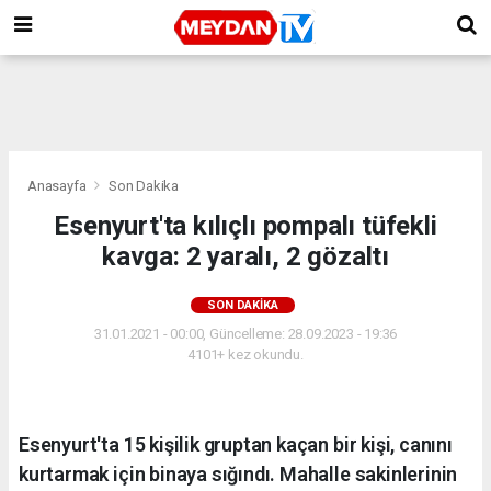
Anasayfa
Son Dakika
Esenyurt'ta kılıçlı pompalı tüfekli
kavga: 2 yaralı, 2 gözaltı
SON DAKIKA
31.01.2021 - 00:00, Güncelleme: 28.09.2023 - 19:36
4101+ kez okundu.
Esenyurt'ta 15 kişilik gruptan kaçan bir kişi, canını
kurtarmak için binaya sığındı. Mahalle sakinlerinin