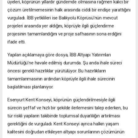
üyeleri, köprünün yıllardır gündemde olmasına rağmen kalıcı bir
çözüm üretilmemesinin halk arasında ciddi bir endişe yarattığını
vurguladı. İBB yetkilileri ise Balıkyolu Köprüsü’nün mevcut
projeleri arasında yer aldığını, köprüyle ilgili güçlendirme
projesinin tamamlandığını ve proje safhasının sona erdiğini
ifade etti.
Yapılan açıklamaya göre dosya, İBB Altyapı Yatırımları
Müdürlüğü’ne havale edilmiş durumda. Şu anda ihale süreci
öncesi gerekli hazırlıklar yürütülüyor. Bu hazırlıkların
tamamlanmasının ardından köprüyle ilgili ihale sürecinin
başlatılması planlanıyor.
Esenyurt Kent Konseyi, köprünün güçlendirilmesiyle ilgili
sürecin şeffaf ve hızlı bir şekilde ilerlemesini talep ederken, bu
tür riskli yapıların takibinde toplumsal duyarlılığın artırılması
gerektiğini de vurguladı. Kent Konseyi ayrıca halkın yaşam
kalitesini doğrudan etkileyen altyapı sorunlarının çözümünün