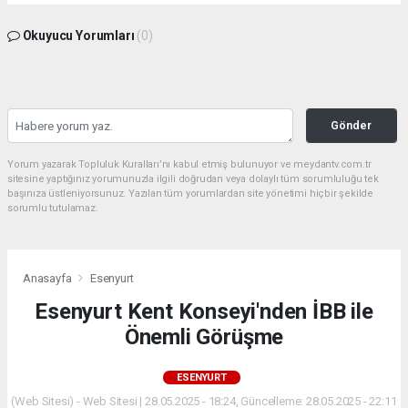
Okuyucu Yorumları
(0)
Gönder
Yorum yazarak Topluluk Kuralları’nı kabul etmiş bulunuyor ve meydantv.com.tr
sitesine yaptığınız yorumunuzla ilgili doğrudan veya dolaylı tüm sorumluluğu tek
başınıza üstleniyorsunuz. Yazılan tüm yorumlardan site yönetimi hiçbir şekilde
sorumlu tutulamaz.
Anasayfa
Esenyurt
Esenyurt Kent Konseyi'nden İBB ile
Önemli Görüşme
ESENYURT
(Web Sitesi) - Web Sitesi | 28.05.2025 - 18:24, Güncelleme: 28.05.2025 - 22:11