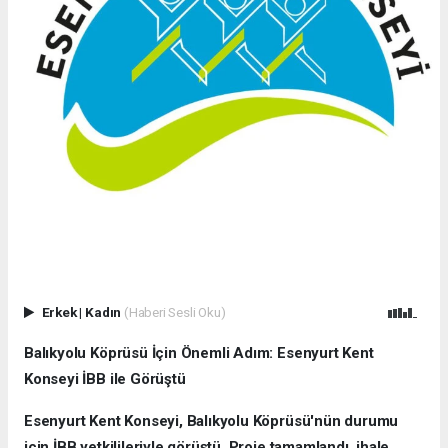
Erkek
|
Kadın
(Haberi Sesli Oku)
Balıkyolu Köprüsü İçin Önemli Adım: Esenyurt Kent
Konseyi İBB ile Görüştü
Esenyurt Kent Konseyi, Balıkyolu Köprüsü'nün durumu
için İBB yetkilileriyle görüştü. Proje tamamlandı, ihale