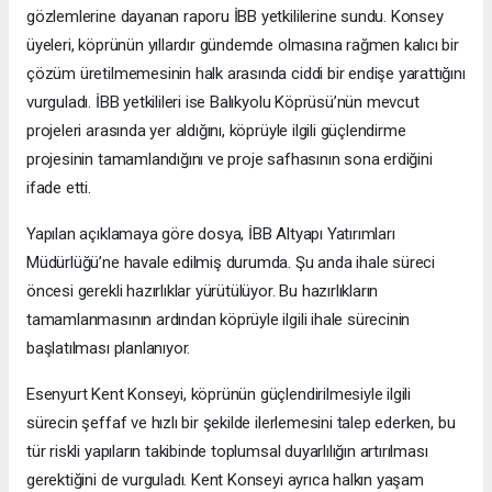
gözlemlerine dayanan raporu İBB yetkililerine sundu. Konsey
üyeleri, köprünün yıllardır gündemde olmasına rağmen kalıcı bir
çözüm üretilmemesinin halk arasında ciddi bir endişe yarattığını
vurguladı. İBB yetkilileri ise Balıkyolu Köprüsü’nün mevcut
projeleri arasında yer aldığını, köprüyle ilgili güçlendirme
projesinin tamamlandığını ve proje safhasının sona erdiğini
ifade etti.
Yapılan açıklamaya göre dosya, İBB Altyapı Yatırımları
Müdürlüğü’ne havale edilmiş durumda. Şu anda ihale süreci
öncesi gerekli hazırlıklar yürütülüyor. Bu hazırlıkların
tamamlanmasının ardından köprüyle ilgili ihale sürecinin
başlatılması planlanıyor.
Esenyurt Kent Konseyi, köprünün güçlendirilmesiyle ilgili
sürecin şeffaf ve hızlı bir şekilde ilerlemesini talep ederken, bu
tür riskli yapıların takibinde toplumsal duyarlılığın artırılması
gerektiğini de vurguladı. Kent Konseyi ayrıca halkın yaşam