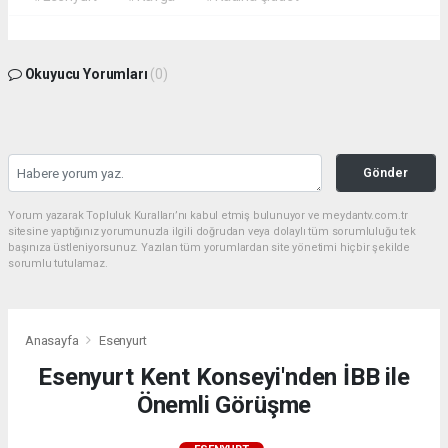
Okuyucu Yorumları
(0)
Gönder
Yorum yazarak Topluluk Kuralları’nı kabul etmiş bulunuyor ve meydantv.com.tr
sitesine yaptığınız yorumunuzla ilgili doğrudan veya dolaylı tüm sorumluluğu tek
başınıza üstleniyorsunuz. Yazılan tüm yorumlardan site yönetimi hiçbir şekilde
sorumlu tutulamaz.
Anasayfa
Esenyurt
Esenyurt Kent Konseyi'nden İBB ile
Önemli Görüşme