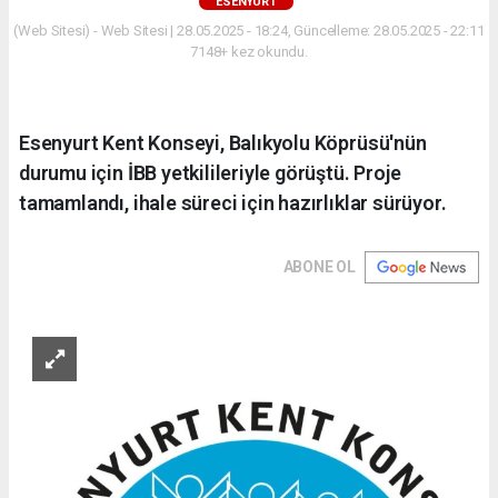
ESENYURT
(Web Sitesi) - Web Sitesi | 28.05.2025 - 18:24, Güncelleme: 28.05.2025 - 22:11
7148+ kez okundu.
Esenyurt Kent Konseyi, Balıkyolu Köprüsü'nün
durumu için İBB yetkilileriyle görüştü. Proje
tamamlandı, ihale süreci için hazırlıklar sürüyor.
ABONE OL