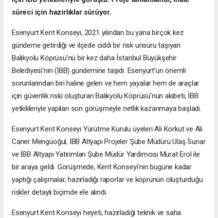
süreci için hazırlıklar sürüyor.
Esenyurt Kent Konseyi, 2021 yılından bu yana birçok kez
gündeme getirdiği ve ilçede ciddi bir risk unsuru taşıyan
Balıkyolu Köprüsü’nü bir kez daha İstanbul Büyükşehir
Belediyesi’nin (İBB) gündemine taşıdı. Esenyurt’un önemli
sorunlarından biri haline gelen ve hem yayalar hem de araçlar
için güvenlik riski oluşturan Balıkyolu Köprüsü’nün akıbeti, İBB
yetkilileriyle yapılan son görüşmeyle netlik kazanmaya başladı.
Esenyurt Kent Konseyi Yürütme Kurulu üyeleri Ali Korkut ve Ali
Caner Mengüoğul, İBB Altyapı Projeler Şube Müdürü Ulaş Sunar
ve İBB Altyapı Yatırımları Şube Müdür Yardımcısı Murat Erol ile
bir araya geldi. Görüşmede, Kent Konseyi'nin bugüne kadar
yaptığı çalışmalar, hazırladığı raporlar ve köprünün oluşturduğu
riskler detaylı biçimde ele alındı.
Esenyurt Kent Konseyi heyeti, hazırladığı teknik ve saha