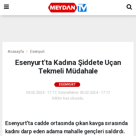
Anasayfa
Esenyurt
Esenyurt'ta Kadına Şiddete Uçan
Tekmeli Müdahale
ESENYURT
05.02.2024 - 17:17, Güncelleme: 05.02.2024 - 17:17
6902+ kez okundu.
Esenyurt'ta cadde ortasında çıkan kavga sırasında
kadını darp eden adama mahalle gençleri saldırdı.