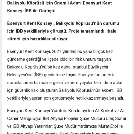
Balıkyolu Köprüsü İçin Önemli Adım: Esenyurt Kent
Konseyi İBB ile Görüştü
Esenyurt Kent Konseyi, Balıkyolu Köprüsü'nün durumu
için İBB yetkilileriyle görüştü. Proje tamamlandı, ihale
süreci için hazırlıklar sürüyor.
Esenyurt Kent Konseyi, 2021 yılından bu yana birçok kez
gündeme getirdiği ve ilçede ciddi bir risk unsuru taşıyan
Balıkyolu Köprüsü’nü bir kez daha İstanbul Büyükşehir
Belediyesi’nin (İBB) gündemine taşıdı. Esenyurt’un önemli
sorunlarından biri haline gelen ve hem yayalar hem de araçlar
için güvenlik riski oluşturan Balıkyolu Köprüsü’nün akıbeti, İBB
yetkilileriyle yapılan son görüşmeyle netlik kazanmaya başladı.
Esenyurt Kent Konseyi Yürütme Kurulu üyeleri Ali Korkut ve Ali
Caner Mengüoğul, İBB Altyapı Projeler Şube Müdürü Ulaş Sunar
ve İBB Altyapı Yatırımları Şube Müdür Yardımcısı Murat Erol ile
bir araya geldi. Görüşmede, Kent Konseyi'nin bugüne kadar