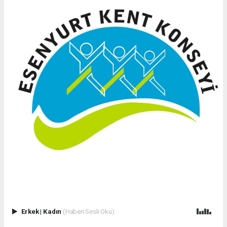
Erkek
|
Kadın
(Haberi Sesli Oku)