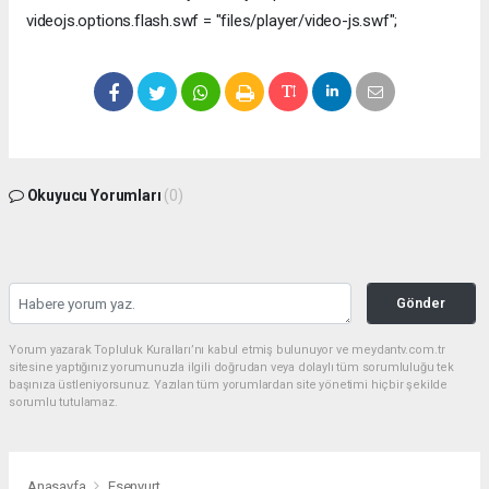
videojs.options.flash.swf = "files/player/video-js.swf";
Okuyucu Yorumları
(0)
Gönder
Yorum yazarak Topluluk Kuralları’nı kabul etmiş bulunuyor ve meydantv.com.tr
sitesine yaptığınız yorumunuzla ilgili doğrudan veya dolaylı tüm sorumluluğu tek
başınıza üstleniyorsunuz. Yazılan tüm yorumlardan site yönetimi hiçbir şekilde
sorumlu tutulamaz.
Anasayfa
Esenyurt