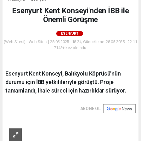
Esenyurt Kent Konseyi'nden İBB ile
Önemli Görüşme
ESENYURT
(Web Sitesi) - Web Sitesi | 28.05.2025 - 18:24, Güncelleme: 28.05.2025 - 22:11
7143+ kez okundu.
Esenyurt Kent Konseyi, Balıkyolu Köprüsü'nün
durumu için İBB yetkilileriyle görüştü. Proje
tamamlandı, ihale süreci için hazırlıklar sürüyor.
ABONE OL