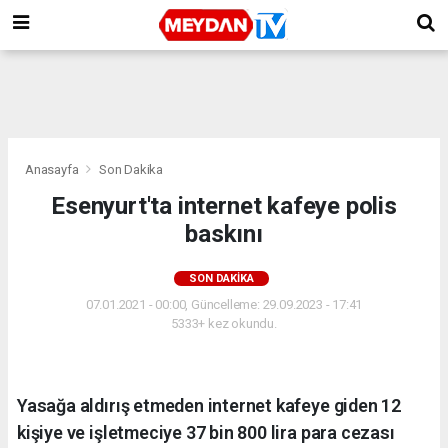
Anasayfa
Son Dakika
Esenyurt'ta internet kafeye polis
baskını
SON DAKIKA
07.01.2021 - 00:00, Güncelleme: 29.09.2023 - 17:41
5333+ kez okundu.
Yasağa aldırış etmeden internet kafeye giden 12
kişiye ve işletmeciye 37 bin 800 lira para cezası