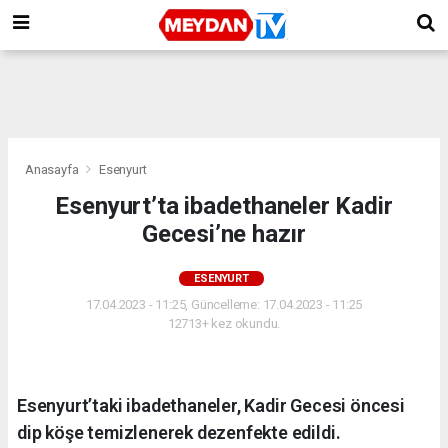
Anasayfa
Esenyurt
Esenyurt’ta ibadethaneler Kadir
Gecesi’ne hazır
ESENYURT
17.04.2023 - 11:25, Güncelleme: 17.04.2023 - 11:25
12713+ kez okundu.
Esenyurt’taki ibadethaneler, Kadir Gecesi öncesi
dip köşe temizlenerek dezenfekte edildi.