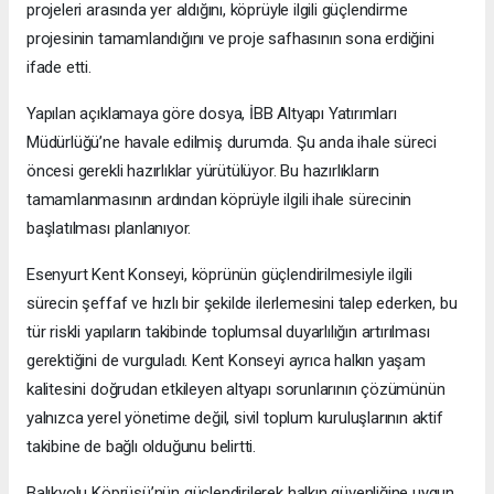
projeleri arasında yer aldığını, köprüyle ilgili güçlendirme
projesinin tamamlandığını ve proje safhasının sona erdiğini
ifade etti.
Yapılan açıklamaya göre dosya, İBB Altyapı Yatırımları
Müdürlüğü’ne havale edilmiş durumda. Şu anda ihale süreci
öncesi gerekli hazırlıklar yürütülüyor. Bu hazırlıkların
tamamlanmasının ardından köprüyle ilgili ihale sürecinin
başlatılması planlanıyor.
Esenyurt Kent Konseyi, köprünün güçlendirilmesiyle ilgili
sürecin şeffaf ve hızlı bir şekilde ilerlemesini talep ederken, bu
tür riskli yapıların takibinde toplumsal duyarlılığın artırılması
gerektiğini de vurguladı. Kent Konseyi ayrıca halkın yaşam
kalitesini doğrudan etkileyen altyapı sorunlarının çözümünün
yalnızca yerel yönetime değil, sivil toplum kuruluşlarının aktif
takibine de bağlı olduğunu belirtti.
Balıkyolu Köprüsü’nün güçlendirilerek halkın güvenliğine uygun