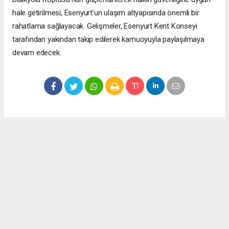
hale getirilmesi, Esenyurt’un ulaşım altyapısında önemli bir
rahatlama sağlayacak. Gelişmeler, Esenyurt Kent Konseyi
tarafından yakından takip edilerek kamuoyuyla paylaşılmaya
devam edecek.
Okuyucu Yorumları
(0)
Gönder
Yorum yazarak Topluluk Kuralları’nı kabul etmiş bulunuyor ve meydantv.com.tr
sitesine yaptığınız yorumunuzla ilgili doğrudan veya dolaylı tüm sorumluluğu tek
başınıza üstleniyorsunuz. Yazılan tüm yorumlardan site yönetimi hiçbir şekilde
sorumlu tutulamaz.