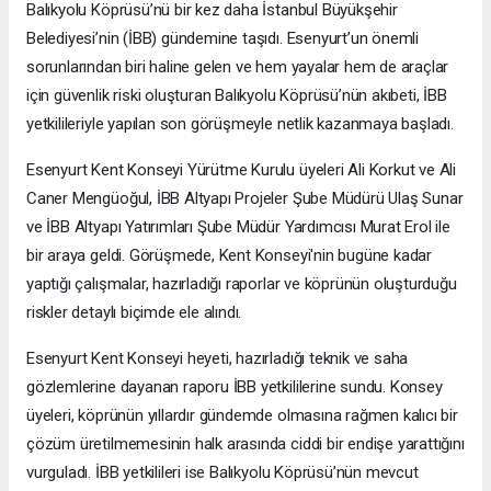
Balıkyolu Köprüsü’nü bir kez daha İstanbul Büyükşehir
Belediyesi’nin (İBB) gündemine taşıdı. Esenyurt’un önemli
sorunlarından biri haline gelen ve hem yayalar hem de araçlar
için güvenlik riski oluşturan Balıkyolu Köprüsü’nün akıbeti, İBB
yetkilileriyle yapılan son görüşmeyle netlik kazanmaya başladı.
Esenyurt Kent Konseyi Yürütme Kurulu üyeleri Ali Korkut ve Ali
Caner Mengüoğul, İBB Altyapı Projeler Şube Müdürü Ulaş Sunar
ve İBB Altyapı Yatırımları Şube Müdür Yardımcısı Murat Erol ile
bir araya geldi. Görüşmede, Kent Konseyi'nin bugüne kadar
yaptığı çalışmalar, hazırladığı raporlar ve köprünün oluşturduğu
riskler detaylı biçimde ele alındı.
Esenyurt Kent Konseyi heyeti, hazırladığı teknik ve saha
gözlemlerine dayanan raporu İBB yetkililerine sundu. Konsey
üyeleri, köprünün yıllardır gündemde olmasına rağmen kalıcı bir
çözüm üretilmemesinin halk arasında ciddi bir endişe yarattığını
vurguladı. İBB yetkilileri ise Balıkyolu Köprüsü’nün mevcut