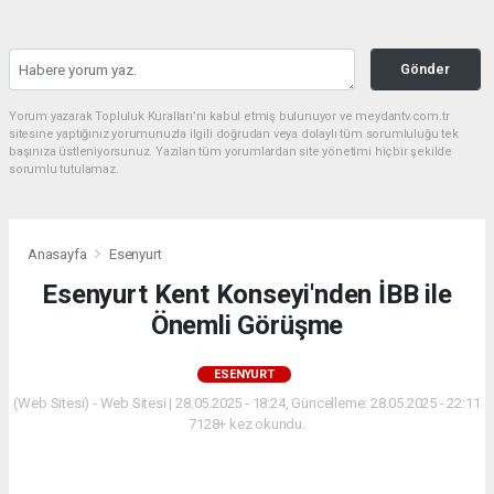
Gönder
Yorum yazarak Topluluk Kuralları’nı kabul etmiş bulunuyor ve meydantv.com.tr
sitesine yaptığınız yorumunuzla ilgili doğrudan veya dolaylı tüm sorumluluğu tek
başınıza üstleniyorsunuz. Yazılan tüm yorumlardan site yönetimi hiçbir şekilde
sorumlu tutulamaz.
Anasayfa
Esenyurt
Esenyurt Kent Konseyi'nden İBB ile
Önemli Görüşme
ESENYURT
(Web Sitesi) - Web Sitesi | 28.05.2025 - 18:24, Güncelleme: 28.05.2025 - 22:11
7128+ kez okundu.