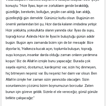
konuştu: “Hızır İlyas; kışın ve zorlukların geride bırakıldığı,
güzelliğin, bereketin, bolluğun, yeşilin can aldığı, kan aldığı,
güzelleştiği gün demektir. Gününüz kutlu olsun. Bugünün en
önemli yanlarından biri şu; Hızır darda kalanın imdadına yetişir.
Hızır yoklukta, yoksullukta olanın yanında olur. İlyas da suyu,
toprağı korur. Aslında Hızır ile İlyas'ın buluştuğu günün adıdır
bugün. Bugün aynı zamanda bizim için de bir mesajdır. Bize
diyorlar ki, ‘Halkınıza kucak açın, toplumla buluşun, toprağı,
suyu koruyun, insanlar darda olduğu zaman onların yardımına
koşun.’ Biz de Allah'ın izniyle bunu yapacağız. Burada çok
sayıda eşimiz, dostumuz, kardeşimiz var, sizin hiç dinmeyen,
hiç bitmeyen neşeniz var. Bu neşeniz her daim var olsun. Ben
Allah'ın izniyle her zaman sizin yanınızda olacağım. Sizin
sorunlarınızın çözümü bizim boynumuzun borcudur. Zaten
bunun için göreve geldik. Sizinle el ele vereceğiz, gönül gönüle
birlikte çalışacağız.”