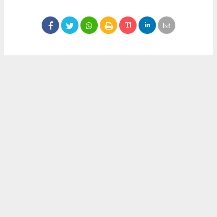
Okuyucu Yorumları
(0)
Gönder
Yorum yazarak Topluluk Kuralları’nı kabul etmiş bulunuyor ve meydantv.com.tr
sitesine yaptığınız yorumunuzla ilgili doğrudan veya dolaylı tüm sorumluluğu tek
başınıza üstleniyorsunuz. Yazılan tüm yorumlardan site yönetimi hiçbir şekilde
sorumlu tutulamaz.
haber paketi
haber scripti
haber yazılımı