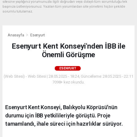
sitesine yaptığınız yorumunuzla ilgili doğrudan veya dolaylı tüm sorumluluğu tek
başınıza üstleniyorsunuz. Yazılan tüm yorumlardan site yönetimi hiçbir şekilde
sorumlu tutulamaz.
Anasayfa
Esenyurt
Esenyurt Kent Konseyi'nden İBB ile
Önemli Görüşme
ESENYURT
(Web Sitesi) - Web Sitesi | 28.05.2025 - 18:24, Güncelleme: 28.05.2025 - 22:11
7098+ kez okundu.
Esenyurt Kent Konseyi, Balıkyolu Köprüsü'nün
durumu için İBB yetkilileriyle görüştü. Proje
tamamlandı, ihale süreci için hazırlıklar sürüyor.