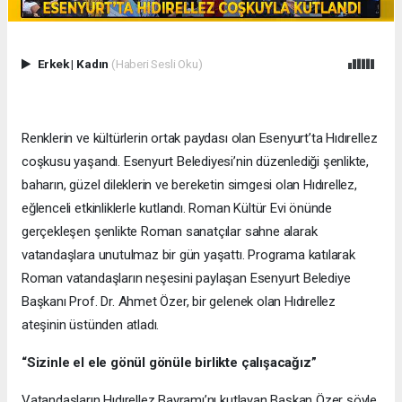
Erkek
|
Kadın
(Haberi Sesli Oku)
Renklerin ve kültürlerin ortak paydası olan Esenyurt’ta Hıdırellez
coşkusu yaşandı. Esenyurt Belediyesi’nin düzenlediği şenlikte,
baharın, güzel dileklerin ve bereketin simgesi olan Hıdırellez,
eğlenceli etkinliklerle kutlandı. Roman Kültür Evi önünde
gerçekleşen şenlikte Roman sanatçılar sahne alarak
vatandaşlara unutulmaz bir gün yaşattı. Programa katılarak
Roman vatandaşların neşesini paylaşan Esenyurt Belediye
Başkanı Prof. Dr. Ahmet Özer, bir gelenek olan Hıdırellez
ateşinin üstünden atladı.
“Sizinle el ele gönül gönüle birlikte çalışacağız”
Vatandaşların Hıdırellez Bayramı’nı kutlayan Başkan Özer şöyle