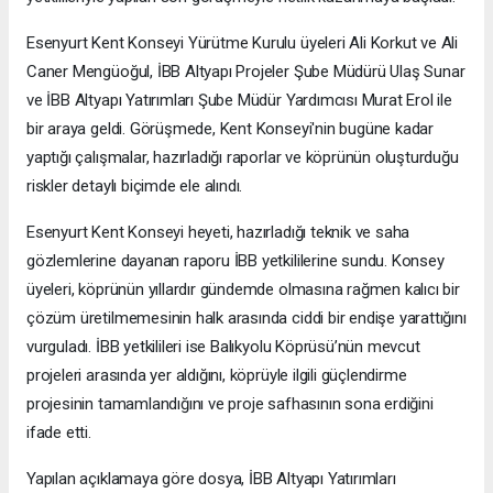
Esenyurt Kent Konseyi Yürütme Kurulu üyeleri Ali Korkut ve Ali
Caner Mengüoğul, İBB Altyapı Projeler Şube Müdürü Ulaş Sunar
ve İBB Altyapı Yatırımları Şube Müdür Yardımcısı Murat Erol ile
bir araya geldi. Görüşmede, Kent Konseyi'nin bugüne kadar
yaptığı çalışmalar, hazırladığı raporlar ve köprünün oluşturduğu
riskler detaylı biçimde ele alındı.
Esenyurt Kent Konseyi heyeti, hazırladığı teknik ve saha
gözlemlerine dayanan raporu İBB yetkililerine sundu. Konsey
üyeleri, köprünün yıllardır gündemde olmasına rağmen kalıcı bir
çözüm üretilmemesinin halk arasında ciddi bir endişe yarattığını
vurguladı. İBB yetkilileri ise Balıkyolu Köprüsü’nün mevcut
projeleri arasında yer aldığını, köprüyle ilgili güçlendirme
projesinin tamamlandığını ve proje safhasının sona erdiğini
ifade etti.
Yapılan açıklamaya göre dosya, İBB Altyapı Yatırımları