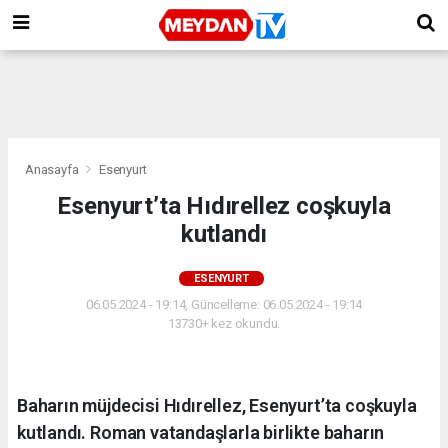
Anasayfa
Esenyurt
Esenyurt’ta Hıdırellez coşkuyla
kutlandı
ESENYURT
06.05.2024 - 19:14, Güncelleme: 06.05.2024 - 19:14
13730+ kez okundu.
Baharın müjdecisi Hıdırellez, Esenyurt’ta coşkuyla
kutlandı. Roman vatandaşlarla birlikte baharın