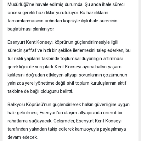
Müdürlüğü’ne havale edilmiş durumda. Şu anda ihale süreci
öncesi gerekli hazırlıklar yürütülüyor. Bu hazırlıkların
tamamlanmasının ardından köprüyle ilgili ihale sürecinin
başlatılması planlanıyor.
Esenyurt Kent Konseyi, köprünün güçlendirilmesiyle ilgili
sürecin şeffaf ve hızlı bir şekilde ilerlemesini talep ederken, bu
tür riskli yapıların takibinde toplumsal duyarlılığın artırılması
gerektiğini de vurguladı. Kent Konseyi ayrıca halkın yaşam
kalitesini doğrudan etkileyen altyapı sorunlarının çözümünün
yalnızca yerel yönetime değil, sivil toplum kuruluşlarının aktif
takibine de bağlı olduğunu belirtti.
Balıkyolu Köprüsü’nün güçlendirilerek halkın güvenliğine uygun
hale getirilmesi, Esenyurt’un ulaşım altyapısında önemli bir
rahatlama sağlayacak. Gelişmeler, Esenyurt Kent Konseyi
tarafından yakından takip edilerek kamuoyuyla paylaşılmaya
devam edecek.