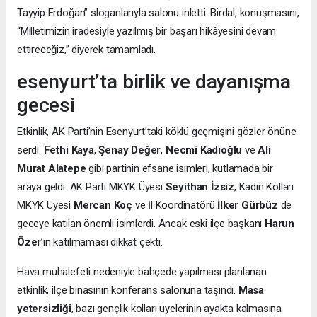
Tayyip Erdoğan” sloganlarıyla salonu inletti. Birdal, konuşmasını,
“Milletimizin iradesiyle yazılmış bir başarı hikâyesini devam
ettireceğiz,” diyerek tamamladı.
esenyurt’ta birlik ve dayanışma
gecesi
Etkinlik, AK Parti’nin Esenyurt’taki köklü geçmişini gözler önüne
serdi.
Fethi Kaya
,
Şenay Değer
,
Necmi Kadıoğlu
ve
Ali
Murat Alatepe
gibi partinin efsane isimleri, kutlamada bir
araya geldi. AK Parti MKYK Üyesi
Seyithan İzsiz
, Kadın Kolları
MKYK Üyesi
Mercan Koç
ve İl Koordinatörü
İlker Gürbüz
de
geceye katılan önemli isimlerdi. Ancak eski ilçe başkanı
Harun
Özer
’in katılmaması dikkat çekti.
Hava muhalefeti nedeniyle bahçede yapılması planlanan
etkinlik, ilçe binasının konferans salonuna taşındı.
Masa
yetersizliği
, bazı gençlik kolları üyelerinin ayakta kalmasına