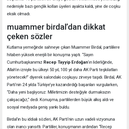
nedeniyle bazı gençlik kolları üyeleri ayakta kaldı, yine de coşku
eksik olmadı.
muammer birdal’dan dikkat
çeken sözler
Kutlama yemeğinde sahneye çıkan Muammer Birdal, partililere
hitaben yüksek enerjili bir konuşma yaptı. “Sayın
Cumhurbaşkanımız
Recep Tayyip Erdoğan
’ın liderliğinde,
Allah’ın izniyle bu ülkeyi 50 yıl, 100 yıl daha AK Parti teşkilatları
yönetecek!” diyerek salondaki coşkuyu zirveye taşıdı. Birdal, AK
Parti’nin 24 yılda Türkiye’ye kazandırdığı başarıları vurgularken,
“Daha yeni başlıyoruz. Milletimizin desteğiyle durmaksızın
çalışacağız,” dedi. Konuşma, partililerden büyük alkış aldı ve
sosyal medyada geniş yankı buldu.
Birdal’ın bu iddialı sözleri, AK Parti’nin uzun vadeli vizyonuna
olan inancı yansıttı. Partililer, konuşmanın ardından “Recep