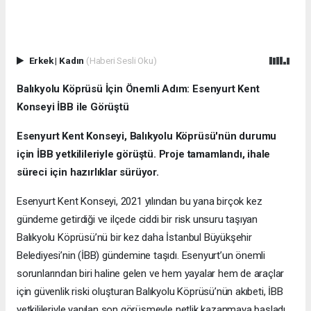
Erkek
|
Kadın
(Haberi Sesli Oku)
Balıkyolu Köprüsü İçin Önemli Adım: Esenyurt Kent
Konseyi İBB ile Görüştü
Esenyurt Kent Konseyi, Balıkyolu Köprüsü'nün durumu
için İBB yetkilileriyle görüştü. Proje tamamlandı, ihale
süreci için hazırlıklar sürüyor.
Esenyurt Kent Konseyi, 2021 yılından bu yana birçok kez
gündeme getirdiği ve ilçede ciddi bir risk unsuru taşıyan
Balıkyolu Köprüsü’nü bir kez daha İstanbul Büyükşehir
Belediyesi’nin (İBB) gündemine taşıdı. Esenyurt’un önemli
sorunlarından biri haline gelen ve hem yayalar hem de araçlar
için güvenlik riski oluşturan Balıkyolu Köprüsü’nün akıbeti, İBB
yetkilileriyle yapılan son görüşmeyle netlik kazanmaya başladı.