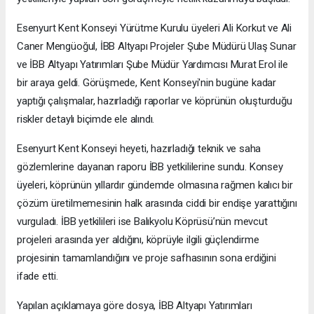
Esenyurt Kent Konseyi Yürütme Kurulu üyeleri Ali Korkut ve Ali
Caner Mengüoğul, İBB Altyapı Projeler Şube Müdürü Ulaş Sunar
ve İBB Altyapı Yatırımları Şube Müdür Yardımcısı Murat Erol ile
bir araya geldi. Görüşmede, Kent Konseyi'nin bugüne kadar
yaptığı çalışmalar, hazırladığı raporlar ve köprünün oluşturduğu
riskler detaylı biçimde ele alındı.
Esenyurt Kent Konseyi heyeti, hazırladığı teknik ve saha
gözlemlerine dayanan raporu İBB yetkililerine sundu. Konsey
üyeleri, köprünün yıllardır gündemde olmasına rağmen kalıcı bir
çözüm üretilmemesinin halk arasında ciddi bir endişe yarattığını
vurguladı. İBB yetkilileri ise Balıkyolu Köprüsü’nün mevcut
projeleri arasında yer aldığını, köprüyle ilgili güçlendirme
projesinin tamamlandığını ve proje safhasının sona erdiğini
ifade etti.
Yapılan açıklamaya göre dosya, İBB Altyapı Yatırımları