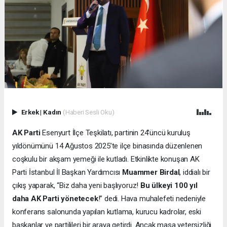
Erkek
|
Kadın
(Haberi Sesli Oku)
AK Parti
Esenyurt İlçe Teşkilatı, partinin 24’üncü kuruluş
yıldönümünü 14 Ağustos 2025’te ilçe binasında düzenlenen
coşkulu bir akşam yemeği ile kutladı. Etkinlikte konuşan AK
Parti İstanbul İl Başkan Yardımcısı
Muammer Birdal
, iddialı bir
çıkış yaparak, “Biz daha yeni başlıyoruz!
Bu ülkeyi 100 yıl
daha AK Parti yönetecek
!” dedi. Hava muhalefeti nedeniyle
konferans salonunda yapılan kutlama, kurucu kadrolar, eski
başkanlar ve partilileri bir araya getirdi. Ancak masa yetersizliği