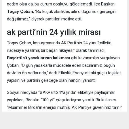
neden olsa da, bu durum coşkuyu gölgelemedi. İlçe Başkanı
Togay Çoban
, “Bu küçük aksilikler, aile olduğumuz gerçeğini
değiştirmez,” diyerek partilileri motive etti.
ak parti’nin 24 yıllık mirası
Togay Çoban, konuşmasında AK Parti’nin 24 yılını “milletin
iradesiyle yazılmış bir başarı hikâyesi” olarak tanımladı.
Başörtüsü yasaklarının kalkması
gibi kazanımları vurgulayan
Çoban, “O gün yasaklarla mücadele eden bacılarımız, bugün
devletin ön saflarında,” dedi. Etkinlik, Esenyurt’taki güçlü teşkilat
yapısını ve partinin geleceğe olan inancını yansıttı.
Sosyal medyada “#AKParti24Yaşında” etiketiyle paylaşımlar
yapılırken, Birdal’ın “100 yıl” çıkışı tartışma yarattı. Bir kullanıcı,
“Muammer Birdal’ın enerjisi müthiş, AK Parti’ye güvenimiz tam!”
derken, bir diğeri, “100 yıl iddialı, ama millet desteklerse neden
olmasın?” yorumunu yaptı.