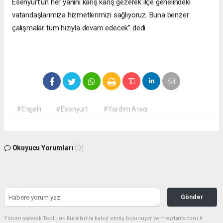
Esenyurt’un her yanını karış karış gezerek ilçe genelindeki
vatandaşlarımıza hizmetlerimizi sağlıyoruz. Buna benzer
çalışmalar tüm hızıyla devam edecek” dedi.
#Engelli
#Esenyurt
#Yardım Aracı
Okuyucu Yorumları
(0)
Gönder
Yorum yazarak Topluluk Kuralları’nı kabul etmiş bulunuyor ve meydantv.com.tr