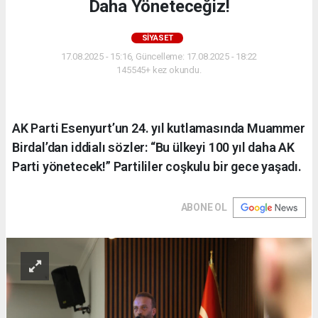
Daha Yöneteceğiz!
SIYASET
17.08.2025 - 15:16, Güncelleme: 17.08.2025 - 18:22
145545+ kez okundu.
AK Parti Esenyurt’un 24. yıl kutlamasında Muammer
Birdal’dan iddialı sözler: “Bu ülkeyi 100 yıl daha AK
Parti yönetecek!” Partililer coşkulu bir gece yaşadı.
ABONE OL