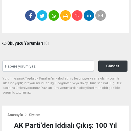
Okuyucu Yorumları
(0)
Gönder
Yorum yazarak Topluluk Kuralları’nı kabul etmiş bulunuyor ve meydantv.com.tr
sitesine yaptığınız yorumunuzla ilgili doğrudan veya dolaylı tüm sorumluluğu tek
başınıza üstleniyorsunuz. Yazılan tüm yorumlardan site yönetimi hiçbir şekilde
sorumlu tutulamaz.
Anasayfa
Siyaset
AK Parti’den İddialı Çıkış: 100 Yıl