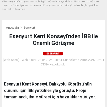
sitesine yaptığınız yorumunuzla ilgili doğrudan veya dolaylı tüm sorumluluğu tek
başınıza üstleniyorsunuz. Yazılan tüm yorumlardan site yönetimi hiçbir şekilde
sorumlu tutulamaz.
Anasayfa
Esenyurt
Esenyurt Kent Konseyi'nden İBB ile
Önemli Görüşme
ESENYURT
(Web Sitesi) - Web Sitesi | 28.05.2025 - 18:24, Güncelleme: 28.05.2025 - 22:11
7139+ kez okundu.
Esenyurt Kent Konseyi, Balıkyolu Köprüsü'nün
durumu için İBB yetkilileriyle görüştü. Proje
tamamlandı, ihale süreci için hazırlıklar sürüyor.