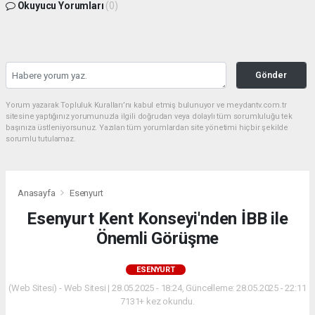
Okuyucu Yorumları
(0)
Gönder
Yorum yazarak Topluluk Kuralları’nı kabul etmiş bulunuyor ve meydantv.com.tr
sitesine yaptığınız yorumunuzla ilgili doğrudan veya dolaylı tüm sorumluluğu tek
başınıza üstleniyorsunuz. Yazılan tüm yorumlardan site yönetimi hiçbir şekilde
sorumlu tutulamaz.
Anasayfa
Esenyurt
Esenyurt Kent Konseyi'nden İBB ile
Önemli Görüşme
ESENYURT
(Web Sitesi) - Web Sitesi | 28.05.2025 - 18:24, Güncelleme: 28.05.2025 - 22:11
7131+ kez okundu.