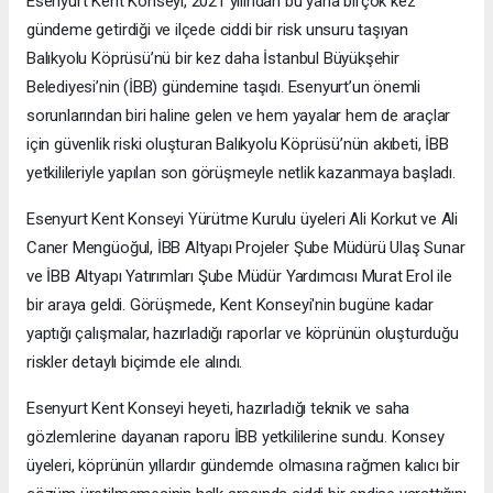
Esenyurt Kent Konseyi, 2021 yılından bu yana birçok kez
gündeme getirdiği ve ilçede ciddi bir risk unsuru taşıyan
Balıkyolu Köprüsü’nü bir kez daha İstanbul Büyükşehir
Belediyesi’nin (İBB) gündemine taşıdı. Esenyurt’un önemli
sorunlarından biri haline gelen ve hem yayalar hem de araçlar
için güvenlik riski oluşturan Balıkyolu Köprüsü’nün akıbeti, İBB
yetkilileriyle yapılan son görüşmeyle netlik kazanmaya başladı.
Esenyurt Kent Konseyi Yürütme Kurulu üyeleri Ali Korkut ve Ali
Caner Mengüoğul, İBB Altyapı Projeler Şube Müdürü Ulaş Sunar
ve İBB Altyapı Yatırımları Şube Müdür Yardımcısı Murat Erol ile
bir araya geldi. Görüşmede, Kent Konseyi'nin bugüne kadar
yaptığı çalışmalar, hazırladığı raporlar ve köprünün oluşturduğu
riskler detaylı biçimde ele alındı.
Esenyurt Kent Konseyi heyeti, hazırladığı teknik ve saha
gözlemlerine dayanan raporu İBB yetkililerine sundu. Konsey
üyeleri, köprünün yıllardır gündemde olmasına rağmen kalıcı bir