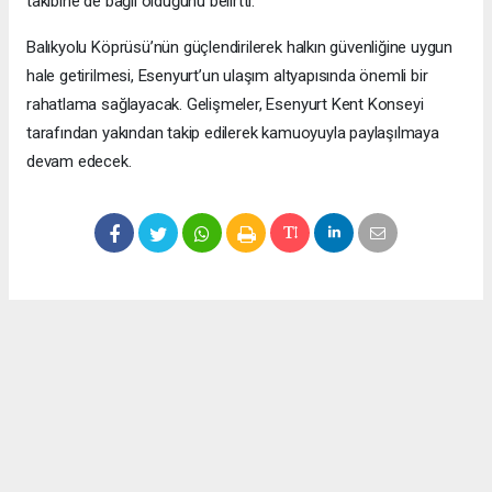
takibine de bağlı olduğunu belirtti.
Balıkyolu Köprüsü’nün güçlendirilerek halkın güvenliğine uygun
hale getirilmesi, Esenyurt’un ulaşım altyapısında önemli bir
rahatlama sağlayacak. Gelişmeler, Esenyurt Kent Konseyi
tarafından yakından takip edilerek kamuoyuyla paylaşılmaya
devam edecek.
Okuyucu Yorumları
(0)
Gönder
Yorum yazarak Topluluk Kuralları’nı kabul etmiş bulunuyor ve meydantv.com.tr
sitesine yaptığınız yorumunuzla ilgili doğrudan veya dolaylı tüm sorumluluğu tek