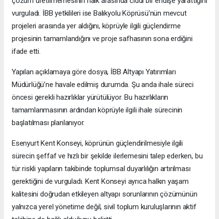
çözüm üretilmemesinin halk arasında ciddi bir endişe yarattığını
vurguladı. İBB yetkilileri ise Balıkyolu Köprüsü’nün mevcut
projeleri arasında yer aldığını, köprüyle ilgili güçlendirme
projesinin tamamlandığını ve proje safhasının sona erdiğini
ifade etti.
Yapılan açıklamaya göre dosya, İBB Altyapı Yatırımları
Müdürlüğü’ne havale edilmiş durumda. Şu anda ihale süreci
öncesi gerekli hazırlıklar yürütülüyor. Bu hazırlıkların
tamamlanmasının ardından köprüyle ilgili ihale sürecinin
başlatılması planlanıyor.
Esenyurt Kent Konseyi, köprünün güçlendirilmesiyle ilgili
sürecin şeffaf ve hızlı bir şekilde ilerlemesini talep ederken, bu
tür riskli yapıların takibinde toplumsal duyarlılığın artırılması
gerektiğini de vurguladı. Kent Konseyi ayrıca halkın yaşam
kalitesini doğrudan etkileyen altyapı sorunlarının çözümünün
yalnızca yerel yönetime değil, sivil toplum kuruluşlarının aktif