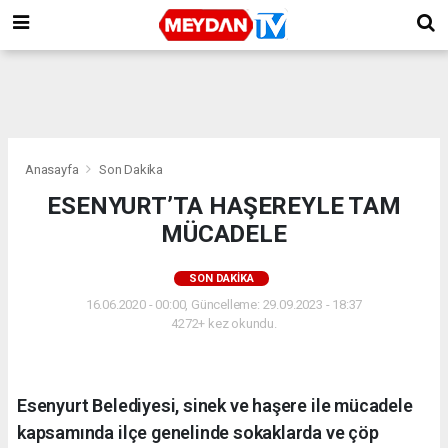
Anasayfa
Son Dakika
ESENYURT’TA HAŞEREYLE TAM
MÜCADELE
SON DAKIKA
16.06.2020 - 00:00, Güncelleme: 29.09.2023 - 18:37
4272+ kez okundu.
Esenyurt Belediyesi, sinek ve haşere ile mücadele
kapsamında ilçe genelinde sokaklarda ve çöp