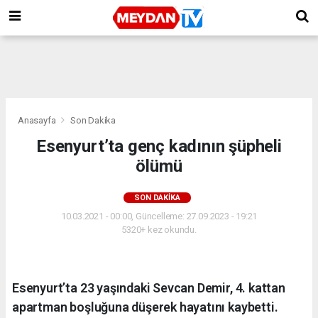
Anasayfa
Son Dakika
Esenyurt’ta genç kadının şüpheli
ölümü
SON DAKIKA
10.03.2021 - 00:00, Güncelleme: 27.09.2023 - 19:21
5320+ kez okundu.
Esenyurt’ta 23 yaşındaki Sevcan Demir, 4. kattan
apartman boşluğuna düşerek hayatını kaybetti.