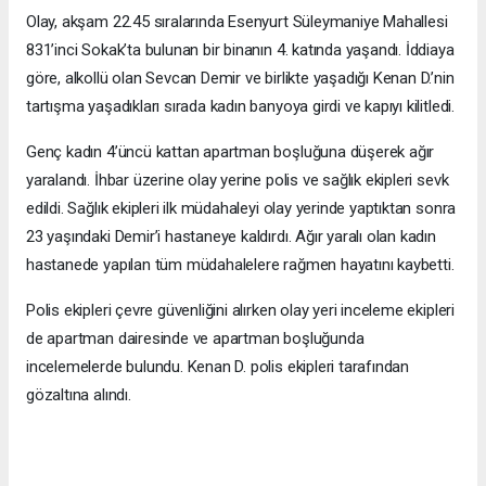
Olay, akşam 22.45 sıralarında Esenyurt Süleymaniye Mahallesi
831’inci Sokak’ta bulunan bir binanın 4. katında yaşandı. İddiaya
göre, alkollü olan Sevcan Demir ve birlikte yaşadığı Kenan D.’nin
tartışma yaşadıkları sırada kadın banyoya girdi ve kapıyı kilitledi.
Genç kadın 4’üncü kattan apartman boşluğuna düşerek ağır
yaralandı. İhbar üzerine olay yerine polis ve sağlık ekipleri sevk
edildi. Sağlık ekipleri ilk müdahaleyi olay yerinde yaptıktan sonra
23 yaşındaki Demir’i hastaneye kaldırdı. Ağır yaralı olan kadın
hastanede yapılan tüm müdahalelere rağmen hayatını kaybetti.
Polis ekipleri çevre güvenliğini alırken olay yeri inceleme ekipleri
de apartman dairesinde ve apartman boşluğunda
incelemelerde bulundu. Kenan D. polis ekipleri tarafından
gözaltına alındı.