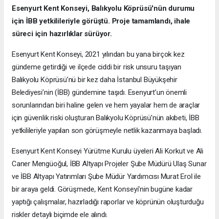
Esenyurt Kent Konseyi, Balıkyolu Köprüsü'nün durumu
için İBB yetkilileriyle görüştü. Proje tamamlandı, ihale
süreci için hazırlıklar sürüyor.
Esenyurt Kent Konseyi, 2021 yılından bu yana birçok kez
gündeme getirdiği ve ilçede ciddi bir risk unsuru taşıyan
Balıkyolu Köprüsü’nü bir kez daha İstanbul Büyükşehir
Belediyesi’nin (İBB) gündemine taşıdı. Esenyurt’un önemli
sorunlarından biri haline gelen ve hem yayalar hem de araçlar
için güvenlik riski oluşturan Balıkyolu Köprüsü’nün akıbeti, İBB
yetkilileriyle yapılan son görüşmeyle netlik kazanmaya başladı.
Esenyurt Kent Konseyi Yürütme Kurulu üyeleri Ali Korkut ve Ali
Caner Mengüoğul, İBB Altyapı Projeler Şube Müdürü Ulaş Sunar
ve İBB Altyapı Yatırımları Şube Müdür Yardımcısı Murat Erol ile
bir araya geldi. Görüşmede, Kent Konseyi'nin bugüne kadar
yaptığı çalışmalar, hazırladığı raporlar ve köprünün oluşturduğu
riskler detaylı biçimde ele alındı.