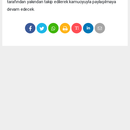
tarafından yakından takip edilerek kamuoyuyla paylaşılmaya
devam edecek.
Okuyucu Yorumları
(0)
Gönder
Yorum yazarak Topluluk Kuralları’nı kabul etmiş bulunuyor ve meydantv.com.tr
sitesine yaptığınız yorumunuzla ilgili doğrudan veya dolaylı tüm sorumluluğu tek
başınıza üstleniyorsunuz. Yazılan tüm yorumlardan site yönetimi hiçbir şekilde
sorumlu tutulamaz.