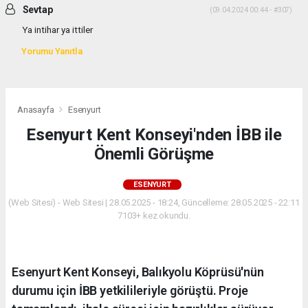
Sevtap
(09.04.2024 00:44 - #307)
Ya intihar ya ittiler
Yorumu Yanıtla
Anasayfa
Esenyurt
Esenyurt Kent Konseyi'nden İBB ile
Önemli Görüşme
ESENYURT
(Web Sitesi) - Web Sitesi | 28.05.2025 - 18:24, Güncelleme: 28.05.2025 - 22:11
7103+ kez okundu.
Esenyurt Kent Konseyi, Balıkyolu Köprüsü'nün
durumu için İBB yetkilileriyle görüştü. Proje