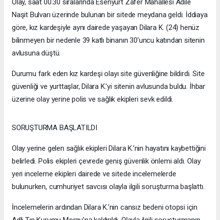
Olay, saat 00.30 sıralarında Esenyurt Zafer Mahallesi Adile
Naşit Bulvarı üzerinde bulunan bir sitede meydana geldi. İddiaya
göre, kız kardeşiyle aynı dairede yaşayan Dilara K. (24) henüz
bilinmeyen bir nedenle 39 katlı binanın 30’uncu katından sitenin
avlusuna düştü.
Durumu fark eden kız kardeşi olayı site güvenliğine bildirdi. Site
güvenliği ve yurttaşlar, Dilara K.’yi sitenin avlusunda buldu. İhbar
üzerine olay yerine polis ve sağlık ekipleri sevk edildi.
SORUŞTURMA BAŞLATILDI
Olay yerine gelen sağlık ekipleri Dilara K.’nin hayatını kaybettiğini
belirledi. Polis ekipleri çevrede geniş güvenlik önlemi aldı. Olay
yeri inceleme ekipleri dairede ve sitede incelemelerde
bulunurken, cumhuriyet savcısı olayla ilgili soruşturma başlattı.
İncelemelerin ardından Dilara K.’nin cansız bedeni otopsi için
Adli Tıp Kurumu Morgu’na kaldırıldı. Olayla ilgili soruşturmanın