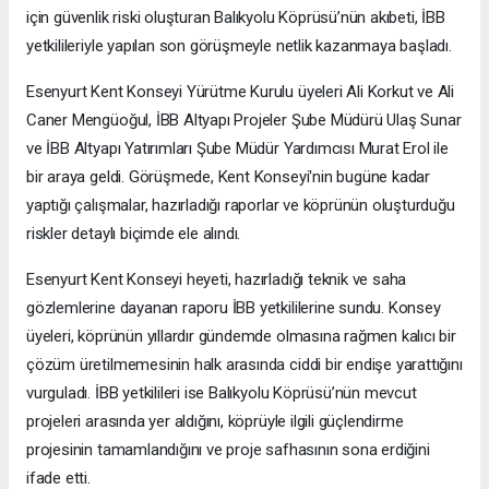
için güvenlik riski oluşturan Balıkyolu Köprüsü’nün akıbeti, İBB
yetkilileriyle yapılan son görüşmeyle netlik kazanmaya başladı.
Esenyurt Kent Konseyi Yürütme Kurulu üyeleri Ali Korkut ve Ali
Caner Mengüoğul, İBB Altyapı Projeler Şube Müdürü Ulaş Sunar
ve İBB Altyapı Yatırımları Şube Müdür Yardımcısı Murat Erol ile
bir araya geldi. Görüşmede, Kent Konseyi'nin bugüne kadar
yaptığı çalışmalar, hazırladığı raporlar ve köprünün oluşturduğu
riskler detaylı biçimde ele alındı.
Esenyurt Kent Konseyi heyeti, hazırladığı teknik ve saha
gözlemlerine dayanan raporu İBB yetkililerine sundu. Konsey
üyeleri, köprünün yıllardır gündemde olmasına rağmen kalıcı bir
çözüm üretilmemesinin halk arasında ciddi bir endişe yarattığını
vurguladı. İBB yetkilileri ise Balıkyolu Köprüsü’nün mevcut
projeleri arasında yer aldığını, köprüyle ilgili güçlendirme
projesinin tamamlandığını ve proje safhasının sona erdiğini
ifade etti.