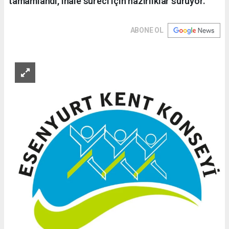
tamamlandı, ihale süreci için hazırlıklar sürüyor.
ABONE OL