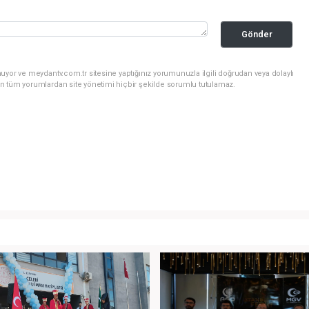
Gönder
uyor ve meydantv.com.tr sitesine yaptığınız yorumunuzla ilgili doğrudan veya dolaylı
n tüm yorumlardan site yönetimi hiçbir şekilde sorumlu tutulamaz.