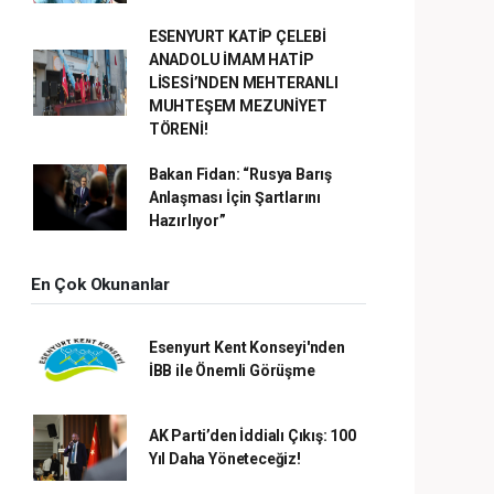
ESENYURT KATİP ÇELEBİ
ANADOLU İMAM HATİP
LİSESİ’NDEN MEHTERANLI
MUHTEŞEM MEZUNİYET
TÖRENİ!
Bakan Fidan: “Rusya Barış
Anlaşması İçin Şartlarını
Hazırlıyor”
En Çok Okunanlar
Esenyurt Kent Konseyi'nden
İBB ile Önemli Görüşme
AK Parti’den İddialı Çıkış: 100
Yıl Daha Yöneteceğiz!