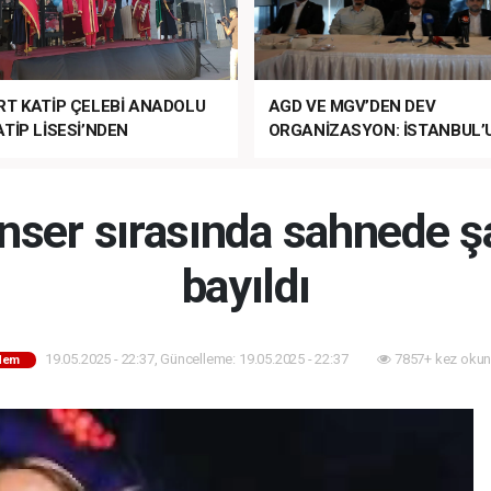
RT KATİP ÇELEBİ ANADOLU
AGD VE MGV’DEN DEV
TİP LİSESİ’NDEN
ORGANİZASYON: İSTANBUL’
ANLI MUHTEŞEM
FETHİ’NİN 573. YILI COŞKUY
ET TÖRENİ!
KUTLANACAK!
onser sırasında sahnede ş
bayıldı
19.05.2025 - 22:37, Güncelleme: 19.05.2025 - 22:37
7857+ kez okun
dem