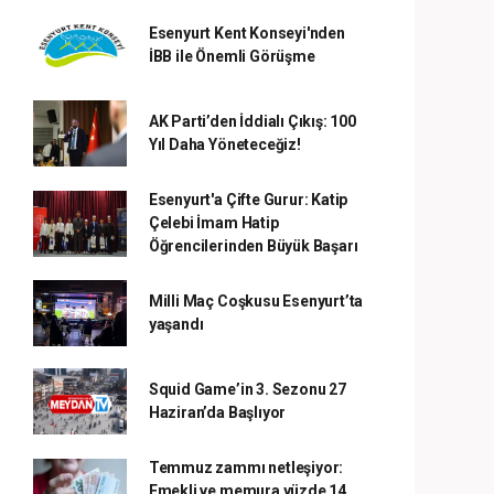
Esenyurt Kent Konseyi'nden
İBB ile Önemli Görüşme
AK Parti’den İddialı Çıkış: 100
Yıl Daha Yöneteceğiz!
Esenyurt'a Çifte Gurur: Katip
Çelebi İmam Hatip
Öğrencilerinden Büyük Başarı
Milli Maç Coşkusu Esenyurt’ta
yaşandı
Squid Game’in 3. Sezonu 27
Haziran’da Başlıyor
Temmuz zammı netleşiyor:
Emekli ve memura yüzde 14