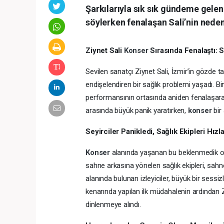
Şarkılarıyla sık sık gündeme gelen
söylerken fenalaşan Sali’nin neden
Ziynet Sali
Konser
Sırasında Fenalaştı: 
Sevilen sanatçı Ziynet Sali, İzmir’in gözde t
endişelendiren bir sağlık problemi yaşadı. Bin
performansının ortasında aniden fenalaşarak ba
arasında büyük panik yaratırken,
konser
bir
Seyirciler Panikledi, Sağlık Ekipleri Hızl
Konser
alanında yaşanan bu beklenmedik olay
sahne arkasına yönelen sağlık ekipleri, sahne
alanında bulunan izleyiciler, büyük bir sess
kenarında yapılan ilk müdahalenin ardından Z
dinlenmeye alındı.