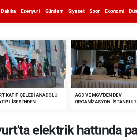
 Dakika
Esenyurt
Gündem
Siyaset
Spor
Ekonomi
Dün
RT KATİP ÇELEBİ ANADOLU
AGD VE MGV’DEN DEV
TİP LİSESİ’NDEN
ORGANİZASYON: İSTANBUL’
ANLI MUHTEŞEM
FETHİ’NİN 573. YILI COŞKUY
ET TÖRENİ!
KUTLANACAK!
urt'ta elektrik hattında p