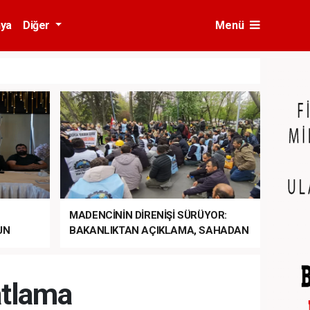
ya
Diğer
Menü
MADENCİNİN DİRENİŞİ SÜRÜYOR:
UN
BAKANLIKTAN AÇIKLAMA, SAHADAN
LA
MÜDAHALE HABERİ GELDİ!
atlama