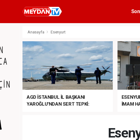
Son
Anasayfa
Esenyurt
AGD İSTANBUL İL BAŞKANI
ESENYU
YAROĞLU'NDAN SERT TEPKİ:
İMAM HA
“NATO’NUN ÜLKEMİZDE İŞİ NE?”
MEHTER
MEZUNİY
Eseny