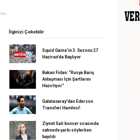
ndu.
İlginizi Çekebilir
Squid Game’in 3. Sezonu 27
Haziran’da Başlıyor
Bakan Fidan: “Rusya Barış
Anlaşması İçin Şartlarını
Hazırlıyor”
Galatasaray'dan Ederson
Transferi Hamlesi!
Ziynet Sali konser sırasında
sahnede şarkı söylerken
bayıldı