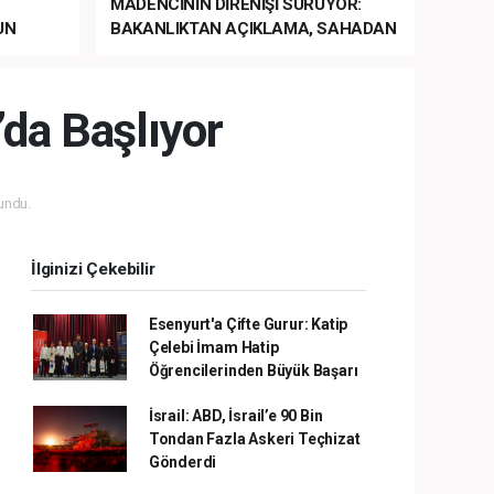
MADENCİNİN DİRENİŞİ SÜRÜYOR:
UN
BAKANLIKTAN AÇIKLAMA, SAHADAN
LA
MÜDAHALE HABERİ GELDİ!
da Başlıyor
undu.
İlginizi Çekebilir
Esenyurt'a Çifte Gurur: Katip
Çelebi İmam Hatip
Öğrencilerinden Büyük Başarı
İsrail: ABD, İsrail’e 90 Bin
Tondan Fazla Askeri Teçhizat
Gönderdi