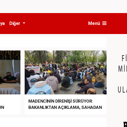
ya
Diğer
Menü
MADENCİNİN DİRENİŞİ SÜRÜYOR:
UN
BAKANLIKTAN AÇIKLAMA, SAHADAN
LA
MÜDAHALE HABERİ GELDİ!