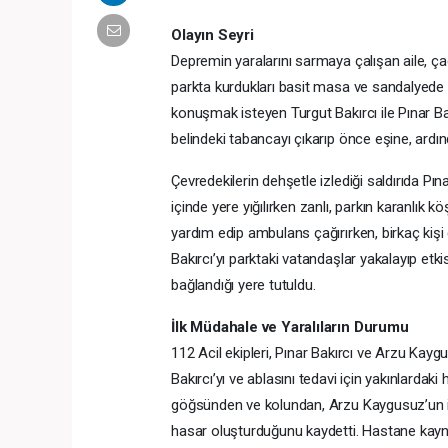
Olayın Seyri
Depremin yaralarını sarmaya çalışan aile, ç
parkta kurdukları basit masa ve sandalyede ot
konuşmak isteyen Turgut Bakırcı ile Pınar Bak
belindeki tabancayı çıkarıp önce eşine, ardınd
Çevredekilerin dehşetle izlediği saldırıda Pın
içinde yere yığılırken zanlı, parkın karanlık k
yardım edip ambulans çağırırken, birkaç kiş
Bakırcı’yı parktaki vatandaşlar yakalayıp etki
bağlandığı yere tutuldu.
İlk Müdahale ve Yaralıların Durumu
112 Acil ekipleri, Pınar Bakırcı ve Arzu Kay
Bakırcı’yı ve ablasını tedavi için yakınlardaki
göğsünden ve kolundan, Arzu Kaygusuz’un is
hasar oluşturduğunu kaydetti. Hastane kaynakl