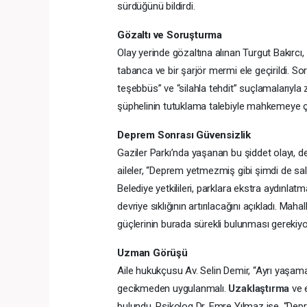
sürdüğünü bildirdi.
Gözaltı ve Soruşturma
Olay yerinde gözaltına alınan Turgut Bakırcı,
tabanca ve bir şarjör mermi ele geçirildi. S
teşebbüs” ve “silahla tehdit” suçlamalarıyla 
şüphelinin tutuklama talebiyle mahkemeye çı
Deprem Sonrası Güvensizlik
Gaziler Parkı’nda yaşanan bu şiddet olayı,
aileler, “Deprem yetmezmiş gibi şimdi de saldı
Belediye yetkilileri, parklara ekstra aydınlat
devriye sıklığının artırılacağını açıkladı. Maha
güçlerinin burada sürekli bulunması gerekiyo
Uzman Görüşü
Aile hukukçusu Av. Selin Demir, “Ayrı yaşama
gecikmeden uygulanmalı.
Uzaklaştırma
ve 
bulundu. Psikolog Dr. Emre Yılmaz ise, “Depr