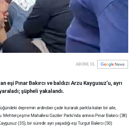
ABONE OL
n eşi Pınar Bakırcı ve baldızı Arzu Kaygusuz’u, ayrı
 yaraladı; şüpheli yakalandı.
lüğündeki depremin ardından çadır kurarak parkta kalan bir aile,
. Mehterçeşme Mahallesi Gaziler Parkı’nda annesi Pınar Bakırcı (38)
ygusuz (35), bir süredir ayrı yaşadığı eşi Turgut Bakırcı (50)