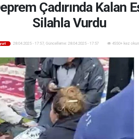
eprem Çadırında Kalan Eş
Silahla Vurdu
28.04.2025 - 17:57, Güncelleme: 28.04.2025 - 17:57
4550+ kez okun
yurt