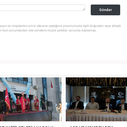
Gönder
uyor ve meydantv.com.tr sitesine yaptığınız yorumunuzla ilgili doğrudan veya dolaylı
n tüm yorumlardan site yönetimi hiçbir şekilde sorumlu tutulamaz.