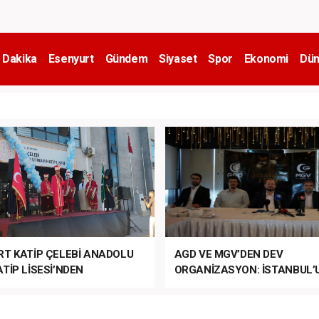
 Dakika
Esenyurt
Gündem
Siyaset
Spor
Ekonomi
Dün
RT KATİP ÇELEBİ ANADOLU
AGD VE MGV’DEN DEV
TİP LİSESİ’NDEN
ORGANİZASYON: İSTANBUL’
ANLI MUHTEŞEM
FETHİ’NİN 573. YILI COŞKUY
ET TÖRENİ!
KUTLANACAK!