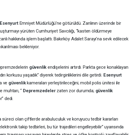
Esenyurt
Emniyet Müdürlüğü’ne götürüldü. Zanlının üzerinde bir
oruşturmayı yürüten Cumhuriyet Savcılığı, “kasten öldürmeye
zanlı hakkında işlem başlattı. Bakırköy Adalet Sarayı’na sevk edilecek
karılması bekleniyor.
 depremzedelerin
güvenlik
endişelerini artırdı. Parkta gece konaklayan
rı korkusu yaşadık” diyerek tedirginliklerini dile getirdi.
Esenyurt
ma ve
güvenlik
kameraları yerleştirileceğini; mobil polis ünitesi ile
lle muhtarı, “
Depremzedeler
zaten zor durumda;
güvenlik
r” dedi.
 süreci olan çiftlerde arabuluculuk ve koruyucu tedbir kararları
elektronik takip tedbirleri, bu tür trajedileri engelleyebilir” uyarısında
em travması yaşayan bireylerde stres ve öfke kontrolü zayıflayabilir.