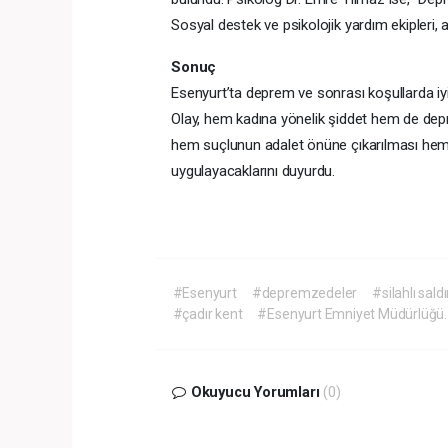
Sosyal destek ve psikolojik yardım ekipleri, 
Sonuç
Esenyurt’ta deprem ve sonrası koşullarda iyice
Olay, hem kadına yönelik şiddet hem de de
hem suçlunun adalet önüne çıkarılması hem 
uygulayacaklarını duyurdu.
#Esenyurt
#depremzedeler
#silahlı saldı
#çadır kent
#Esenyurt Emniyet Müdürlüğü.
Okuyucu Yorumları
(0)