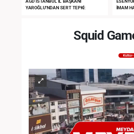
AGD İSTANBUL İL BAŞKANI
ESENYU
YAROĞLU'NDAN SERT TEPKİ:
İMAM HA
“NATO’NUN ÜLKEMİZDE İŞİ NE?”
MEHTER
MEZUNİY
Squid Game
Kültür