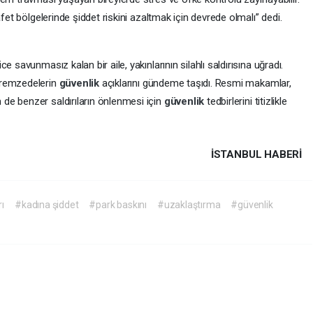
afet bölgelerinde şiddet riskini azaltmak için devrede olmalı” dedi.
 savunmasız kalan bir aile, yakınlarının silahlı saldırısına uğradı.
premzedelerin
güvenlik
açıklarını gündeme taşıdı. Resmi makamlar,
de benzer saldırıların önlenmesi için
güvenlik
tedbirlerini titizlikle
İSTANBUL HABERİ
rı
#kadına şiddet
#park baskını
#uzaklaştırma
#güvenlik