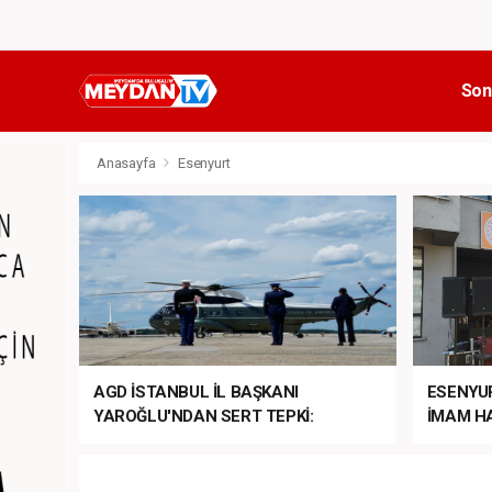
Son
Anasayfa
Esenyurt
AGD İSTANBUL İL BAŞKANI
ESENYU
YAROĞLU'NDAN SERT TEPKİ:
İMAM HA
“NATO’NUN ÜLKEMİZDE İŞİ NE?”
MEHTER
MEZUNİY