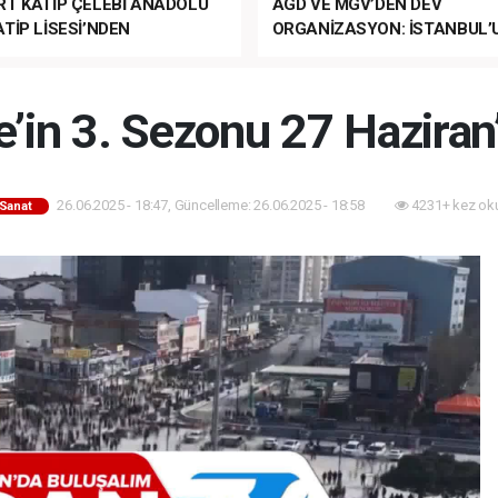
RT KATİP ÇELEBİ ANADOLU
AGD VE MGV’DEN DEV
TİP LİSESİ’NDEN
ORGANİZASYON: İSTANBUL’
ANLI MUHTEŞEM
FETHİ’NİN 573. YILI COŞKUY
ET TÖRENİ!
KUTLANACAK!
’in 3. Sezonu 27 Haziran’
26.06.2025 - 18:47, Güncelleme: 26.06.2025 - 18:58
4231+ kez ok
-Sanat