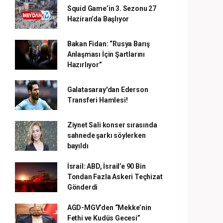
Squid Game’in 3. Sezonu 27
Haziran’da Başlıyor
Bakan Fidan: “Rusya Barış
Anlaşması İçin Şartlarını
Hazırlıyor”
Galatasaray'dan Ederson
Transferi Hamlesi!
Ziynet Sali konser sırasında
sahnede şarkı söylerken
bayıldı
İsrail: ABD, İsrail’e 90 Bin
Tondan Fazla Askeri Teçhizat
Gönderdi
AGD-MGV’den “Mekke’nin
Fethi ve Kudüs Gecesi”