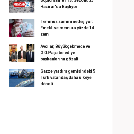
Squid Game’in 3. Sezonu 27
Haziran’da Başlıyor
Temmuz zammı netleşiyor:
Emekli ve memura yüzde 14
zam
Avcılar, Büyükçekmece ve
G.O.Paşa belediye
başkanlarına gözaltı
Gazze yardım gemisindeki 5
Türk vatandaş daha ülkeye
döndü