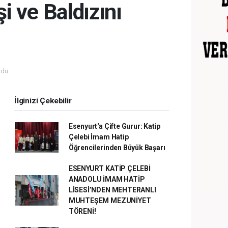
i ve Baldızını
du.
İlginizi Çekebilir
Esenyurt'a Çifte Gurur: Katip
Çelebi İmam Hatip
Öğrencilerinden Büyük Başarı
ESENYURT KATİP ÇELEBİ
ANADOLU İMAM HATİP
LİSESİ’NDEN MEHTERANLI
MUHTEŞEM MEZUNİYET
TÖRENİ!