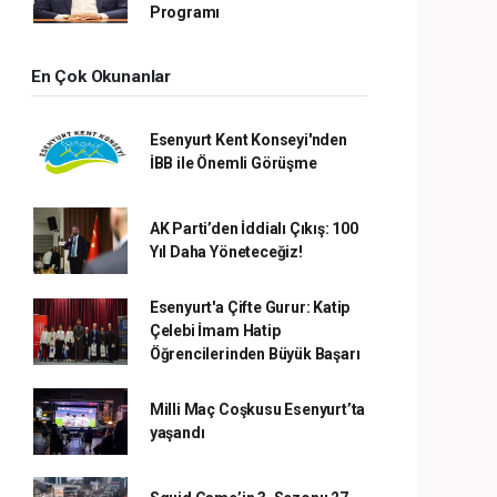
Programı
En Çok Okunanlar
Esenyurt Kent Konseyi'nden
İBB ile Önemli Görüşme
AK Parti’den İddialı Çıkış: 100
Yıl Daha Yöneteceğiz!
Esenyurt'a Çifte Gurur: Katip
Çelebi İmam Hatip
Öğrencilerinden Büyük Başarı
Milli Maç Coşkusu Esenyurt’ta
yaşandı