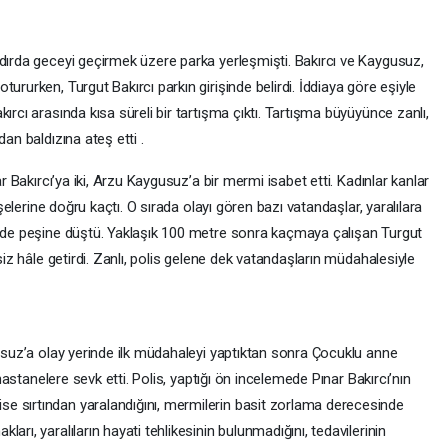
adırda geceyi geçirmek üzere parka yerleşmişti. Bakırcı ve Kaygusuz,
ururken, Turgut Bakırcı parkın girişinde belirdi. İddiaya göre eşiyle
ırcı arasında kısa süreli bir tartışma çıktı. Tartışma büyüyünce zanlı,
an baldızına ateş etti .
ar Bakırcı’ya iki, Arzu Kaygusuz’a bir mermi isabet etti. Kadınlar kanlar
öşelerine doğru kaçtı. O sırada olayı gören bazı vatandaşlar, yaralılara
i de peşine düştü. Yaklaşık 100 metre sonra kaçmaya çalışan Turgut
siz hâle getirdi. Zanlı, polis gelene dek vatandaşların müdahalesiyle
gusuz’a olay yerinde ilk müdahaleyi yaptıktan sonra Çocuklu anne
 hastanelere sevk etti. Polis, yaptığı ön incelemede Pınar Bakırcı’nın
e sırtından yaralandığını, mermilerin basit zorlama derecesinde
arı, yaralıların hayati tehlikesinin bulunmadığını, tedavilerinin