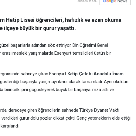
ABONE OL
m Hatip Lisesi öğrencileri, hafızlık ve ezan okuma
e ilçeye büyük bir gurur yaşattı.
üzel başarılarla adından söz ettiriyor. Din Öğretimi Genel
 arası mesleki yarışmalarda Esenyurt temsilcileri üstün bir
egorisinde sahneye çıkan Esenyurt
Katip Çelebi Anadolu İmam
gösterdiği başarıyla yarışmayı ikinci olarak tamamladı. Aynı okuldan
irincilik ipini göğüsleyerek büyük bir başarıya imza attı ve
rde, dereceye giren öğrencilerin sahnede Türkiye Diyanet Vakfı
e verdikleri gurur dolu pozlar dikkat çekti. Genç yeteneklerin elde ettiği
 karşılandı.