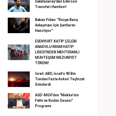
Galatasaray'dan Ederson
Transferi Hamlesi!
Bakan Fidan: “Rusya Barış
Anlaşması İçin Şartlarını
Hazırlıyor”
ESENYURT KATİP ÇELEBİ
ANADOLU İMAM HATİP
LİSESİ’NDEN MEHTERANLI
MUHTEŞEM MEZUNİYET
TÖRENİ!
İsrail: ABD, İsrail’e 90 Bin
Tondan Fazla Askeri Teçhizat
Gönderdi
AGD-MGV’den “Mekke’nin
Fethi ve Kudüs Gecesi”
Programı