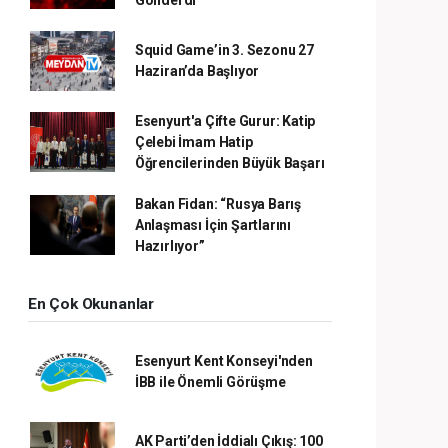
Squid Game’in 3. Sezonu 27
Haziran’da Başlıyor
Esenyurt'a Çifte Gurur: Katip
Çelebi İmam Hatip
Öğrencilerinden Büyük Başarı
Bakan Fidan: “Rusya Barış
Anlaşması İçin Şartlarını
Hazırlıyor”
En Çok Okunanlar
Esenyurt Kent Konseyi'nden
İBB ile Önemli Görüşme
AK Parti’den İddialı Çıkış: 100