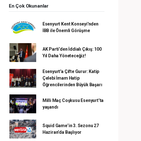
En Çok Okunanlar
Esenyurt Kent Konseyi'nden
İBB ile Önemli Görüşme
AK Parti’den İddialı Çıkış: 100
Yıl Daha Yöneteceğiz!
Esenyurt'a Çifte Gurur: Katip
Çelebi İmam Hatip
Öğrencilerinden Büyük Başarı
Milli Maç Coşkusu Esenyurt’ta
yaşandı
Squid Game’in 3. Sezonu 27
Haziran’da Başlıyor