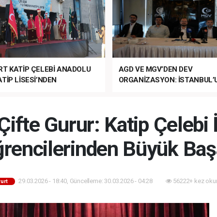
RT KATİP ÇELEBİ ANADOLU
AGD VE MGV’DEN DEV
TİP LİSESİ’NDEN
ORGANİZASYON: İSTANBUL’
ANLI MUHTEŞEM
FETHİ’NİN 573. YILI COŞKUY
ET TÖRENİ!
KUTLANACAK!
Çifte Gurur: Katip Çeleb
rencilerinden Büyük Baş
29.03.2026 - 18:40, Güncelleme: 30.03.2026 - 04:28
56222+ kez oku
urt