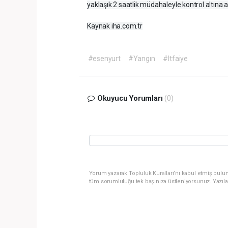
yaklaşık 2 saatlik müdahaleyle kontrol altına alın
Kaynak iha.com.tr
#esenyurt
#Yangın
#İtfaiye
Okuyucu Yorumları
(0)
Yorum yazarak Topluluk Kuralları’nı kabul etmiş bulun
tüm sorumluluğu tek başınıza üstleniyorsunuz. Yazıla