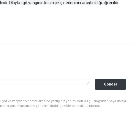
dı. Olayla ilgili yangının kesin çıkış nedeninin araştırıldığı öğrenildi.
Gönder
uyor ve meydantv.com.tr sitesine yaptığınız yorumunuzla ilgili doğrudan veya dolaylı
n tüm yorumlardan site yönetimi hiçbir şekilde sorumlu tutulamaz.