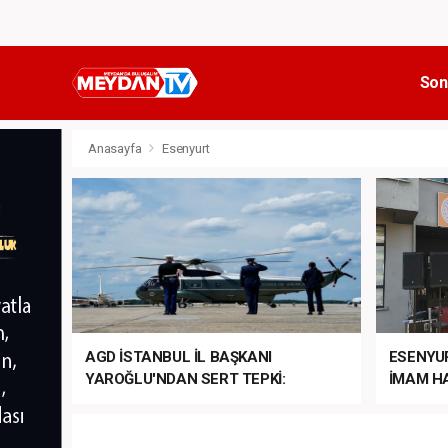
Son
Anasayfa
Esenyurt
AGD İSTANBUL İL BAŞKANI
ESENYU
YAROĞLU'NDAN SERT TEPKİ:
İMAM HA
“NATO’NUN ÜLKEMİZDE İŞİ NE?”
MEHTER
MEZUNİY