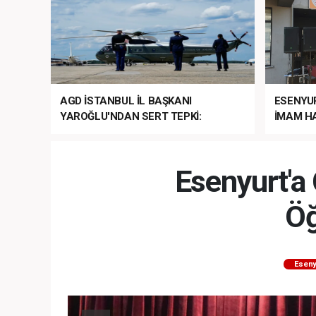
AGD İSTANBUL İL BAŞKANI
ESENYU
YAROĞLU'NDAN SERT TEPKİ:
İMAM HA
“NATO’NUN ÜLKEMİZDE İŞİ NE?”
MEHTER
MEZUNİY
Esenyurt'a 
Öğ
Eseny