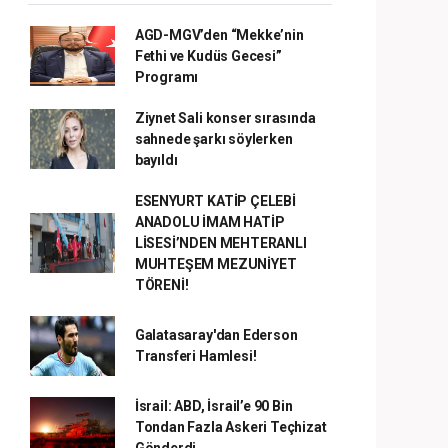
AGD-MGV’den “Mekke’nin
Fethi ve Kudüs Gecesi”
Programı
Ziynet Sali konser sırasında
sahnede şarkı söylerken
bayıldı
ESENYURT KATİP ÇELEBİ
ANADOLU İMAM HATİP
LİSESİ’NDEN MEHTERANLI
MUHTEŞEM MEZUNİYET
TÖRENİ!
Galatasaray'dan Ederson
Transferi Hamlesi!
İsrail: ABD, İsrail’e 90 Bin
Tondan Fazla Askeri Teçhizat
Gönderdi