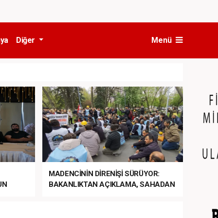
ya
Diğer
Menü
MADENCİNİN DİRENİŞİ SÜRÜYOR:
UN
BAKANLIKTAN AÇIKLAMA, SAHADAN
LA
MÜDAHALE HABERİ GELDİ!