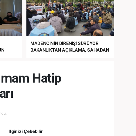
MADENCİNİN DİRENİŞİ SÜRÜYOR:
UN
BAKANLIKTAN AÇIKLAMA, SAHADAN
LA
MÜDAHALE HABERİ GELDİ!
i İmam Hatip
arı
ndu.
İlginizi Çekebilir