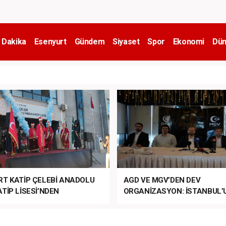
 Dakika
Esenyurt
Gündem
Siyaset
Spor
Ekonomi
Dün
RT KATİP ÇELEBİ ANADOLU
AGD VE MGV’DEN DEV
TİP LİSESİ’NDEN
ORGANİZASYON: İSTANBUL’
ANLI MUHTEŞEM
FETHİ’NİN 573. YILI COŞKUY
ET TÖRENİ!
KUTLANACAK!