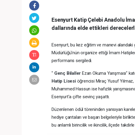
Esenyurt Katip Çelebi Anadolu İma
dallarında elde ettikleri derecelerl
Esenyurt, bu kez eğitim ve manevi alandaki g
Müdürlüğü'nün organize ettiği İmam Hatipler
performans sergiledi.
"
Genç Bilaller
Ezan Okuma Yarışması" kat
Hatip Lisesi
öğrencisi Miraç Yusuf Yılmaz, 
Muhammed Hassun ise hafızlık yarışmasında b
Esenyurt'a çifte sevinç yaşattı.
Düzenlenen ödül töreninden yansıyan karele
hediye çantaları ve başarı belgeleriyle birlikt
bu anlamlı birincilik ve ikincilik, ilçede takdirle