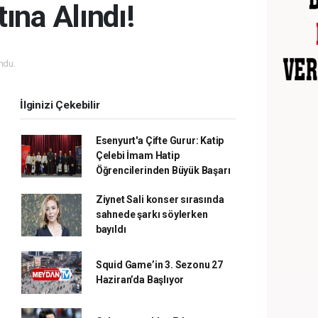
ına Alındı!
ndu.
İlginizi Çekebilir
Esenyurt'a Çifte Gurur: Katip
Çelebi İmam Hatip
Öğrencilerinden Büyük Başarı
Ziynet Sali konser sırasında
sahnede şarkı söylerken
bayıldı
Squid Game’in 3. Sezonu 27
Haziran’da Başlıyor