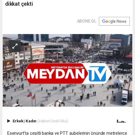
dikkat çekti
ABONE OL
Erkek
|
Kadın
(Haberi Sesli Oku)
Esenyurt'ta çeşitli banka ve PTT şubelerinin önünde metrelerce