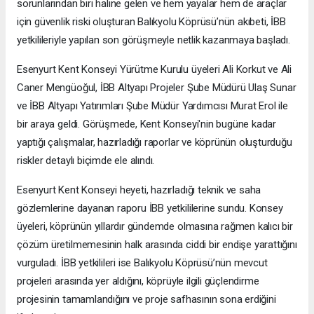
sorunlarından biri haline gelen ve hem yayalar hem de araçlar
için güvenlik riski oluşturan Balıkyolu Köprüsü’nün akıbeti, İBB
yetkilileriyle yapılan son görüşmeyle netlik kazanmaya başladı.
Esenyurt Kent Konseyi Yürütme Kurulu üyeleri Ali Korkut ve Ali
Caner Mengüoğul, İBB Altyapı Projeler Şube Müdürü Ulaş Sunar
ve İBB Altyapı Yatırımları Şube Müdür Yardımcısı Murat Erol ile
bir araya geldi. Görüşmede, Kent Konseyi'nin bugüne kadar
yaptığı çalışmalar, hazırladığı raporlar ve köprünün oluşturduğu
riskler detaylı biçimde ele alındı.
Esenyurt Kent Konseyi heyeti, hazırladığı teknik ve saha
gözlemlerine dayanan raporu İBB yetkililerine sundu. Konsey
üyeleri, köprünün yıllardır gündemde olmasına rağmen kalıcı bir
çözüm üretilmemesinin halk arasında ciddi bir endişe yarattığını
vurguladı. İBB yetkilileri ise Balıkyolu Köprüsü’nün mevcut
projeleri arasında yer aldığını, köprüyle ilgili güçlendirme
projesinin tamamlandığını ve proje safhasının sona erdiğini