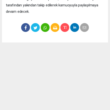
tarafından yakından takip edilerek kamuoyuyla paylaşılmaya
devam edecek.
Okuyucu Yorumları
(0)
Gönder
Yorum yazarak Topluluk Kuralları’nı kabul etmiş bulunuyor ve meydantv.com.tr
sitesine yaptığınız yorumunuzla ilgili doğrudan veya dolaylı tüm sorumluluğu tek
başınıza üstleniyorsunuz. Yazılan tüm yorumlardan site yönetimi hiçbir şekilde
sorumlu tutulamaz.