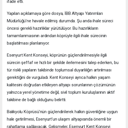
ifade etti.
Yapılan açıklamaya göre dosya, İBB Altyapı Yatırımları
Müdürlüğü’ne havale edilmiş durumda. Şu anda ihale süreci
öncesi gerekli hazırlıklar yürütülüyor. Bu hazırlıkların
tamamlanmasının ardından köprüyle ilgili ihale sürecinin
başlatılması planlanıyor.
Esenyurt Kent Konseyi, köprünün güçlendirilmesiyle ilgili
sürecin şeffaf ve hızlı bir şekilde ilerlemesini talep ederken, bu
tür riskli yapıların takibinde toplumsal duyarlılığın artırılması
gerektiğini de vurguladı. Kent Konseyi ayrıca halkın yaşam
kalitesini doğrudan etkileyen altyapı sorunlarının çözümünün
yalnızca yerel yönetime değil, sivil toplum kuruluşlarının aktif
takibine de bağlı olduğunu belirtti.
Balıkyolu Köprüsü’nün güçlendirilerek halkın güvenliğine uygun
hale getirilmesi, Esenyurt’un ulaşım altyapısında önemli bir
rahatlama sağlayacak. Gelişmeler, Esenyurt Kent Konseyi