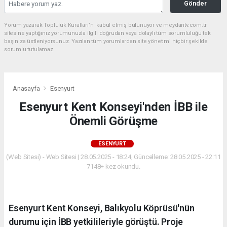
Gönder
Yorum yazarak Topluluk Kuralları’nı kabul etmiş bulunuyor ve meydantv.com.tr
sitesine yaptığınız yorumunuzla ilgili doğrudan veya dolaylı tüm sorumluluğu tek
başınıza üstleniyorsunuz. Yazılan tüm yorumlardan site yönetimi hiçbir şekilde
sorumlu tutulamaz.
Anasayfa
Esenyurt
Esenyurt Kent Konseyi'nden İBB ile
Önemli Görüşme
ESENYURT
(Web Sitesi) - Web Sitesi | 28.05.2025 - 18:24, Güncelleme: 28.05.2025 - 22:11
7148+ kez okundu.
Esenyurt Kent Konseyi, Balıkyolu Köprüsü'nün
durumu için İBB yetkilileriyle görüştü. Proje