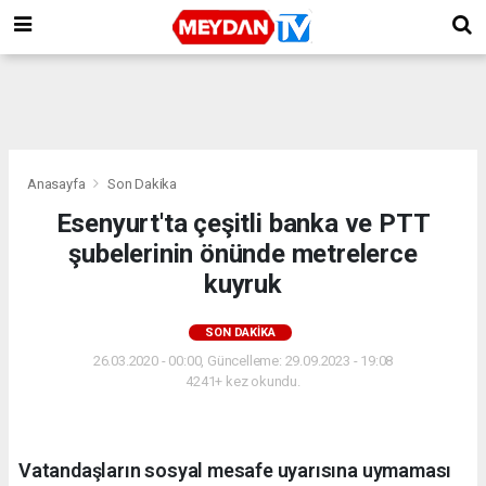
Anasayfa
Son Dakika
Esenyurt'ta çeşitli banka ve PTT
şubelerinin önünde metrelerce
kuyruk
SON DAKIKA
26.03.2020 - 00:00, Güncelleme: 29.09.2023 - 19:08
4241+ kez okundu.
Vatandaşların sosyal mesafe uyarısına uymaması