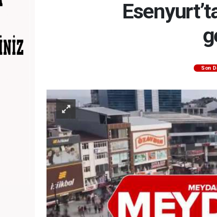
Esenyurt’t
g
Son D