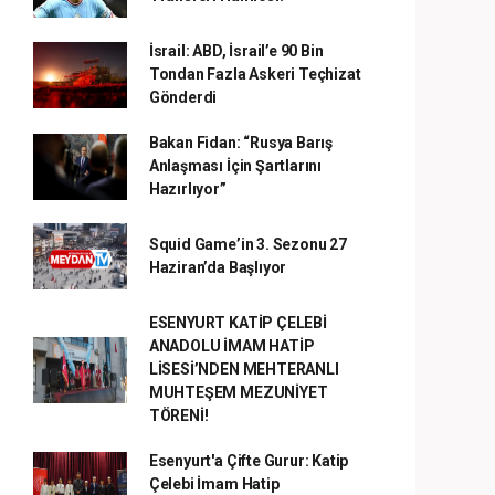
İsrail: ABD, İsrail’e 90 Bin
Tondan Fazla Askeri Teçhizat
Gönderdi
Bakan Fidan: “Rusya Barış
Anlaşması İçin Şartlarını
Hazırlıyor”
Squid Game’in 3. Sezonu 27
Haziran’da Başlıyor
ESENYURT KATİP ÇELEBİ
ANADOLU İMAM HATİP
LİSESİ’NDEN MEHTERANLI
MUHTEŞEM MEZUNİYET
TÖRENİ!
Esenyurt'a Çifte Gurur: Katip
Çelebi İmam Hatip