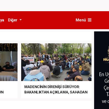
ya
Diğer
Menü
MADENCİNİN DİRENİŞİ SÜRÜYOR:
UN
BAKANLIKTAN AÇIKLAMA, SAHADAN
LA
MÜDAHALE HABERİ GELDİ!