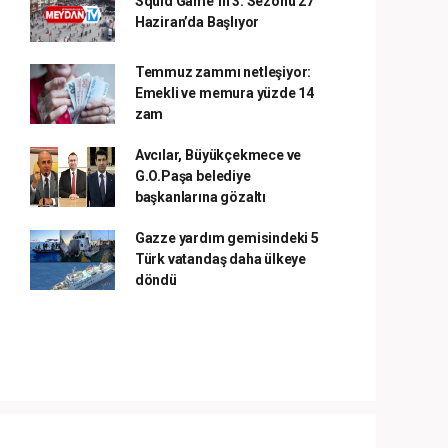
Squid Game’in 3. Sezonu 27
Haziran’da Başlıyor
Temmuz zammı netleşiyor:
Emekli ve memura yüzde 14
zam
Avcılar, Büyükçekmece ve
G.O.Paşa belediye
başkanlarına gözaltı
Gazze yardım gemisindeki 5
Türk vatandaş daha ülkeye
döndü