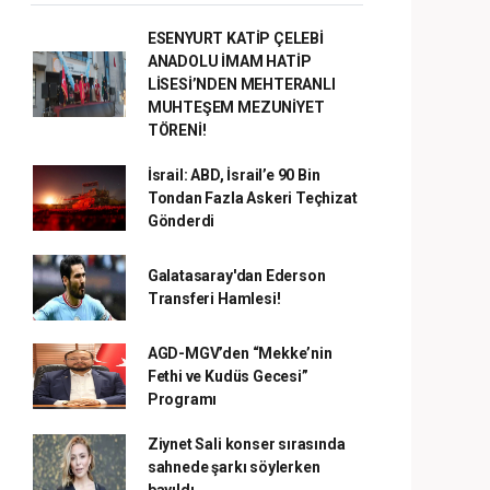
ESENYURT KATİP ÇELEBİ
ANADOLU İMAM HATİP
LİSESİ’NDEN MEHTERANLI
MUHTEŞEM MEZUNİYET
TÖRENİ!
İsrail: ABD, İsrail’e 90 Bin
Tondan Fazla Askeri Teçhizat
Gönderdi
Galatasaray'dan Ederson
Transferi Hamlesi!
AGD-MGV’den “Mekke’nin
Fethi ve Kudüs Gecesi”
Programı
Ziynet Sali konser sırasında
sahnede şarkı söylerken
bayıldı