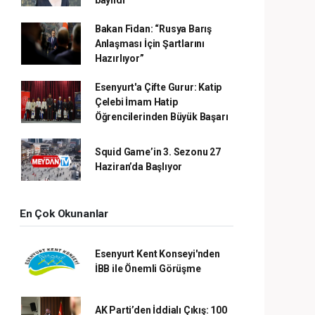
Bakan Fidan: “Rusya Barış
Anlaşması İçin Şartlarını
Hazırlıyor”
Esenyurt'a Çifte Gurur: Katip
Çelebi İmam Hatip
Öğrencilerinden Büyük Başarı
Squid Game’in 3. Sezonu 27
Haziran’da Başlıyor
En Çok Okunanlar
Esenyurt Kent Konseyi'nden
İBB ile Önemli Görüşme
AK Parti’den İddialı Çıkış: 100