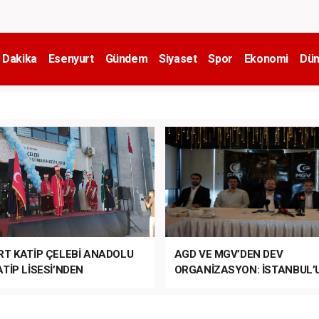
 Dakika
Esenyurt
Gündem
Siyaset
Spor
Ekonomi
Dün
RT KATİP ÇELEBİ ANADOLU
AGD VE MGV’DEN DEV
TİP LİSESİ’NDEN
ORGANİZASYON: İSTANBUL’
ANLI MUHTEŞEM
FETHİ’NİN 573. YILI COŞKUY
ET TÖRENİ!
KUTLANACAK!