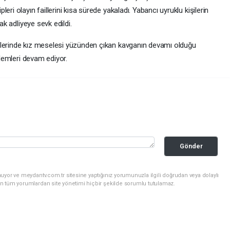
ri olayın faillerini kısa sürede yakaladı. Yabancı uyruklu kişilerin
ak adliyeye sevk edildi.
tlerinde kız meselesi yüzünden çıkan kavganın devamı olduğu
şlemleri devam ediyor.
Gönder
uyor ve meydantv.com.tr sitesine yaptığınız yorumunuzla ilgili doğrudan veya dolaylı
n tüm yorumlardan site yönetimi hiçbir şekilde sorumlu tutulamaz.