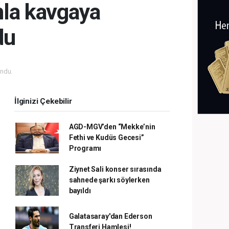
mla kavgaya
du
ndu.
İlginizi Çekebilir
AGD-MGV’den “Mekke’nin
Fethi ve Kudüs Gecesi”
Programı
Ziynet Sali konser sırasında
sahnede şarkı söylerken
bayıldı
Galatasaray'dan Ederson
Transferi Hamlesi!