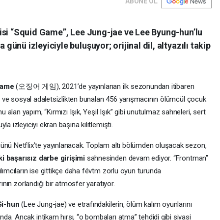
ABONE OL
isi “Squid Game”, Lee Jung-jae ve Lee Byung-hun’lu
nü izleyiciyle buluşuyor; orijinal dil, altyazılı takip
Game
(오징어 게임), 2021’de yayınlanan ilk sezonundan itibaren
tan ve sosyal adaletsizlikten bunalan 456 yarışmacının ölümcül çocuk
lan yapım, “Kırmızı Işık, Yeşil Işık” gibi unutulmaz sahneleri, sert
a izleyiciyi ekran başına kilitlemişti.
ünü Netflix’te yayınlanacak. Toplam altı bölümden oluşacak sezon,
 başarısız darbe girişimi
sahnesinden devam ediyor. “Frontman”
ılımcıların ise gittikçe daha févtm zorlu oyun turunda
rının zorlandığı bir atmosfer yaratıyor.
i-hun
(Lee Jung-jae) ve etrafındakilerin, ölüm kalım oyunlarını
a. Ancak intikam hırsı, “o bombaları atma” tehdidi gibi siyasi