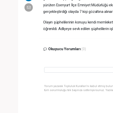
yürüten Esenyurt İlçe Emniyet Müdürlüğü ekiple
gerçekleştirdiği olayda 7 kişi gözaltına alınar
Olayın şüphelilerinin konuyu kendi memleke
öğrenildi. Adliyeye sevk edilen şüphelilerin i
Okuyucu Yorumları
(0)
Yorum yazarak Topluluk Kuralları’nı kabul etmiş bulun
tüm sorumluluğu tek başınıza üstleniyorsunuz. Yazıla