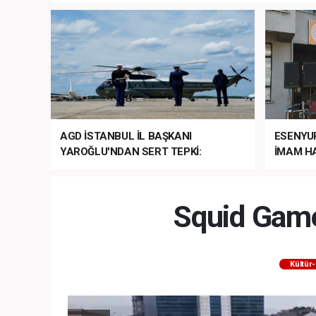
AGD İSTANBUL İL BAŞKANI
ESENYU
YAROĞLU'NDAN SERT TEPKİ:
İMAM HA
“NATO’NUN ÜLKEMİZDE İŞİ NE?”
MEHTER
MEZUNİY
Squid Game
Kültür