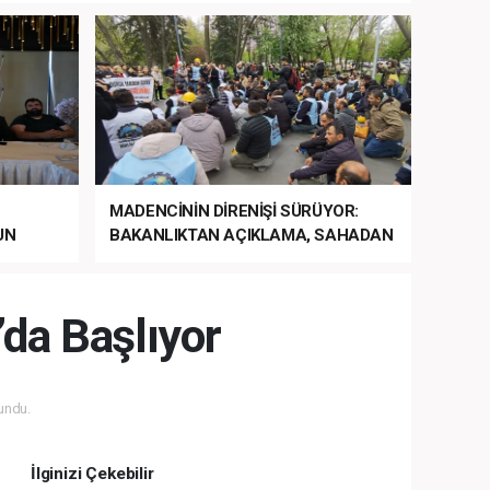
MADENCİNİN DİRENİŞİ SÜRÜYOR:
UN
BAKANLIKTAN AÇIKLAMA, SAHADAN
LA
MÜDAHALE HABERİ GELDİ!
da Başlıyor
undu.
İlginizi Çekebilir