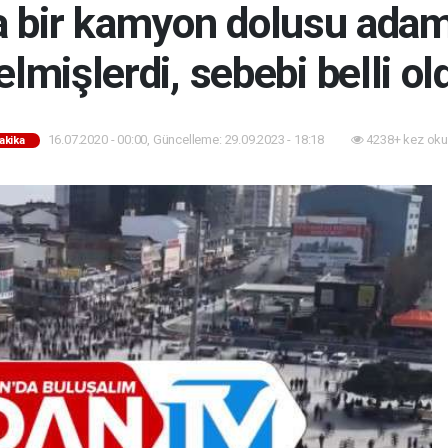
a bir kamyon dolusu ada
elmişlerdi, sebebi belli ol
16.07.2020 - 00:00, Güncelleme: 29.09.2023 - 18:18
4238+ kez oku
akika