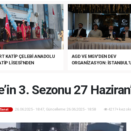
RT KATİP ÇELEBİ ANADOLU
AGD VE MGV’DEN DEV
TİP LİSESİ’NDEN
ORGANİZASYON: İSTANBUL’
ANLI MUHTEŞEM
FETHİ’NİN 573. YILI COŞKUY
ET TÖRENİ!
KUTLANACAK!
’in 3. Sezonu 27 Haziran’
26.06.2025 - 18:47, Güncelleme: 26.06.2025 - 18:58
4217+ kez ok
-Sanat