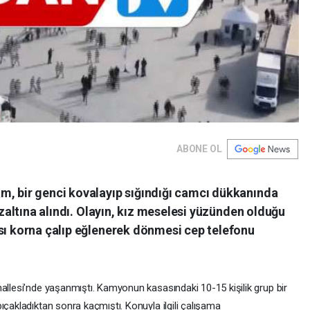
ABONE OL
m, bir genci kovalayıp sığındığı camcı dükkanında
gözaltına alındı. Olayın, kız meselesi yüzünden olduğu
ası korna çalıp eğlenerek dönmesi cep telefonu
allesi’nde yaşanmıştı. Kamyonun kasasındaki 10-15 kişilik grup bir
ıçakladıktan sonra kaçmıştı. Konuyla ilgili çalışama