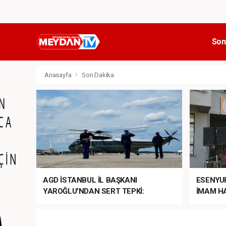
Son
Anasayfa
Son Dakika
AGD İSTANBUL İL BAŞKANI
ESENYU
YAROĞLU'NDAN SERT TEPKİ:
İMAM HA
“NATO’NUN ÜLKEMİZDE İŞİ NE?”
MEHTER
MEZUNİY