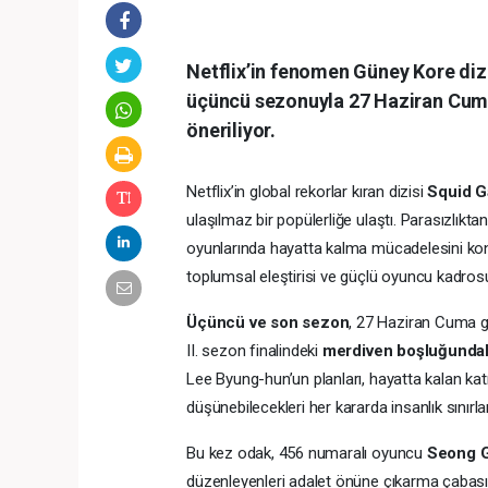
Netflix’in fenomen Güney Kore diz
üçüncü sezonuyla 27 Haziran Cuma gü
öneriliyor.
Netflix’in global rekorlar kıran dizisi
Squid 
ulaşılmaz bir popülerliğe ulaştı. Parasızlık
oyunlarında hayatta kalma mücadelesini konu a
toplumsal eleştirisi ve güçlü oyuncu kadrosuyl
Üçüncü ve son sezon
, 27 Haziran Cuma g
II. sezon finalindeki
merdiven boşluğundaki
Lee Byung-hun’un planları, hayatta kalan kat
düşünebilecekleri her kararda insanlık sınırla
Bu kez odak, 456 numaralı oyuncu
Seong G
düzenleyenleri adalet önüne çıkarma çabasınd