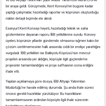
bir araya geldi. Görüşmede, Kent Konseyi'nin bugüne kadar
yaptığı çalışmalar, hazırladığı raporlar ve köprünün oluşturduğu
riskler detaylı biçimde ele alındı.
Esenyurt Kent Konseyi heyeti, hazırladığı teknik ve saha
gözlemlerine dayanan raporu İBB yetkililerine sundu. Konsey
üyeleri, köprünün yıllardır gündemde olmasına rağmen kalıcı bir
çözüm üretilmemesinin halk arasında ciddi bir endişe yarattığını
vurguladı. İBB yetkilileri ise Balıkyolu Köprüsü’nün mevcut
projeleri arasında yer aldığını, köprüyle ilgili güçlendirme
projesinin tamamlandığını ve proje safhasının sona erdiğini
ifade etti.
Yapılan açıklamaya göre dosya, İBB Altyapı Yatırımları
Müdürlüğü’ne havale edilmiş durumda. Şu anda ihale süreci
öncesi gerekli hazırlıklar yürütülüyor. Bu hazırlıkların
tamamlanmasının ardından köprüyle ilgili ihale sürecinin
başlatılması planlanıyor.