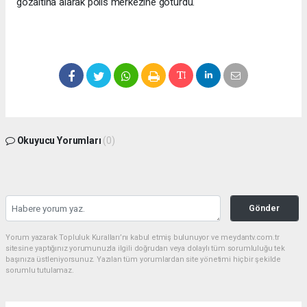
gözaltına alarak polis merkezine götürdü.
Okuyucu Yorumları
(0)
Gönder
Yorum yazarak Topluluk Kuralları’nı kabul etmiş bulunuyor ve meydantv.com.tr
sitesine yaptığınız yorumunuzla ilgili doğrudan veya dolaylı tüm sorumluluğu tek
başınıza üstleniyorsunuz. Yazılan tüm yorumlardan site yönetimi hiçbir şekilde
sorumlu tutulamaz.