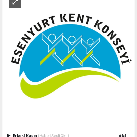
Erkek
|
Kadın
(Haberi Sesli Oku)