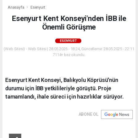
Anasayfa
Esenyurt
Esenyurt Kent Konseyi'nden İBB ile
Önemli Görüşme
ESENYURT
(Web Sitesi) - Web Sitesi | 28.05.2025 - 18:24, Güncelleme: 28.05.2025 - 22:11
7114+ kez okundu.
Esenyurt Kent Konseyi, Balıkyolu Köprüsü'nün
durumu için İBB yetkilileriyle görüştü. Proje
tamamlandı, ihale süreci için hazırlıklar sürüyor.
ABONE OL