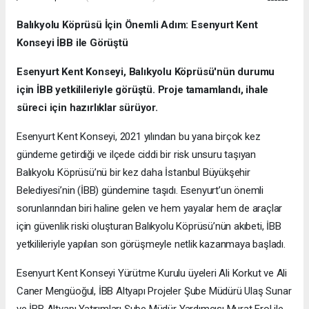
Balıkyolu Köprüsü İçin Önemli Adım: Esenyurt Kent
Konseyi İBB ile Görüştü
Esenyurt Kent Konseyi, Balıkyolu Köprüsü'nün durumu
için İBB yetkilileriyle görüştü. Proje tamamlandı, ihale
süreci için hazırlıklar sürüyor.
Esenyurt Kent Konseyi, 2021 yılından bu yana birçok kez
gündeme getirdiği ve ilçede ciddi bir risk unsuru taşıyan
Balıkyolu Köprüsü’nü bir kez daha İstanbul Büyükşehir
Belediyesi’nin (İBB) gündemine taşıdı. Esenyurt’un önemli
sorunlarından biri haline gelen ve hem yayalar hem de araçlar
için güvenlik riski oluşturan Balıkyolu Köprüsü’nün akıbeti, İBB
yetkilileriyle yapılan son görüşmeyle netlik kazanmaya başladı.
Esenyurt Kent Konseyi Yürütme Kurulu üyeleri Ali Korkut ve Ali
Caner Mengüoğul, İBB Altyapı Projeler Şube Müdürü Ulaş Sunar
ve İBB Altyapı Yatırımları Şube Müdür Yardımcısı Murat Erol ile