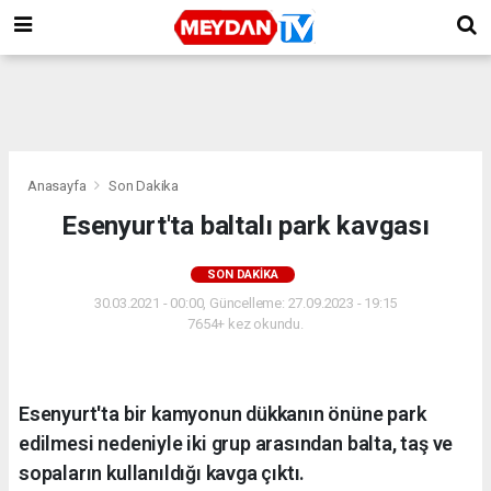
Anasayfa
Son Dakika
Esenyurt'ta baltalı park kavgası
SON DAKIKA
30.03.2021 - 00:00, Güncelleme: 27.09.2023 - 19:15
7654+ kez okundu.
Esenyurt'ta bir kamyonun dükkanın önüne park
edilmesi nedeniyle iki grup arasından balta, taş ve
sopaların kullanıldığı kavga çıktı.