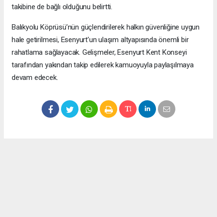
takibine de bağlı olduğunu belirtti.
Balıkyolu Köprüsü’nün güçlendirilerek halkın güvenliğine uygun
hale getirilmesi, Esenyurt’un ulaşım altyapısında önemli bir
rahatlama sağlayacak. Gelişmeler, Esenyurt Kent Konseyi
tarafından yakından takip edilerek kamuoyuyla paylaşılmaya
devam edecek.
Okuyucu Yorumları
(0)
Gönder
Yorum yazarak Topluluk Kuralları’nı kabul etmiş bulunuyor ve meydantv.com.tr