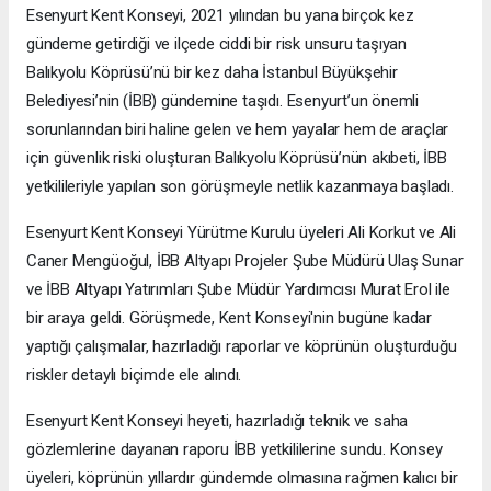
Esenyurt Kent Konseyi, 2021 yılından bu yana birçok kez
gündeme getirdiği ve ilçede ciddi bir risk unsuru taşıyan
Balıkyolu Köprüsü’nü bir kez daha İstanbul Büyükşehir
Belediyesi’nin (İBB) gündemine taşıdı. Esenyurt’un önemli
sorunlarından biri haline gelen ve hem yayalar hem de araçlar
için güvenlik riski oluşturan Balıkyolu Köprüsü’nün akıbeti, İBB
yetkilileriyle yapılan son görüşmeyle netlik kazanmaya başladı.
Esenyurt Kent Konseyi Yürütme Kurulu üyeleri Ali Korkut ve Ali
Caner Mengüoğul, İBB Altyapı Projeler Şube Müdürü Ulaş Sunar
ve İBB Altyapı Yatırımları Şube Müdür Yardımcısı Murat Erol ile
bir araya geldi. Görüşmede, Kent Konseyi'nin bugüne kadar
yaptığı çalışmalar, hazırladığı raporlar ve köprünün oluşturduğu
riskler detaylı biçimde ele alındı.
Esenyurt Kent Konseyi heyeti, hazırladığı teknik ve saha
gözlemlerine dayanan raporu İBB yetkililerine sundu. Konsey
üyeleri, köprünün yıllardır gündemde olmasına rağmen kalıcı bir