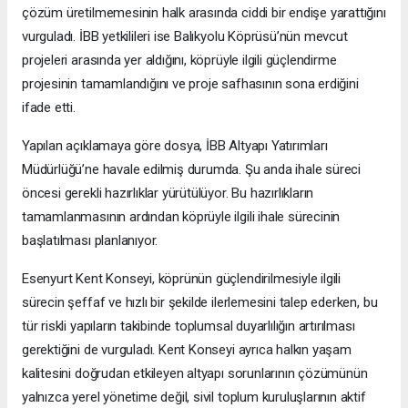
çözüm üretilmemesinin halk arasında ciddi bir endişe yarattığını
vurguladı. İBB yetkilileri ise Balıkyolu Köprüsü’nün mevcut
projeleri arasında yer aldığını, köprüyle ilgili güçlendirme
projesinin tamamlandığını ve proje safhasının sona erdiğini
ifade etti.
Yapılan açıklamaya göre dosya, İBB Altyapı Yatırımları
Müdürlüğü’ne havale edilmiş durumda. Şu anda ihale süreci
öncesi gerekli hazırlıklar yürütülüyor. Bu hazırlıkların
tamamlanmasının ardından köprüyle ilgili ihale sürecinin
başlatılması planlanıyor.
Esenyurt Kent Konseyi, köprünün güçlendirilmesiyle ilgili
sürecin şeffaf ve hızlı bir şekilde ilerlemesini talep ederken, bu
tür riskli yapıların takibinde toplumsal duyarlılığın artırılması
gerektiğini de vurguladı. Kent Konseyi ayrıca halkın yaşam
kalitesini doğrudan etkileyen altyapı sorunlarının çözümünün
yalnızca yerel yönetime değil, sivil toplum kuruluşlarının aktif