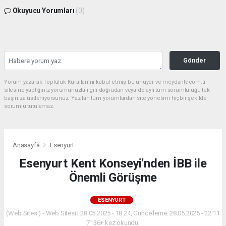
Okuyucu Yorumları
(0)
Gönder
Yorum yazarak Topluluk Kuralları’nı kabul etmiş bulunuyor ve meydantv.com.tr
sitesine yaptığınız yorumunuzla ilgili doğrudan veya dolaylı tüm sorumluluğu tek
başınıza üstleniyorsunuz. Yazılan tüm yorumlardan site yönetimi hiçbir şekilde
sorumlu tutulamaz.
Anasayfa
Esenyurt
Esenyurt Kent Konseyi'nden İBB ile
Önemli Görüşme
ESENYURT
(Web Sitesi) - Web Sitesi | 28.05.2025 - 18:24, Güncelleme: 28.05.2025 - 22:11
7136+ kez okundu.