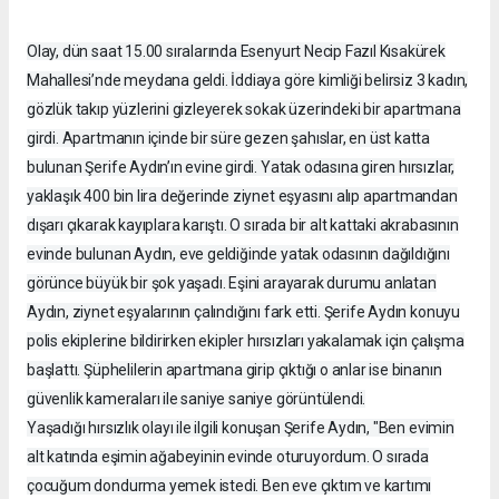
Olay, dün saat 15.00 sıralarında Esenyurt Necip Fazıl Kısakürek
Mahallesi’nde meydana geldi. İddiaya göre kimliği belirsiz 3 kadın,
gözlük takıp yüzlerini gizleyerek sokak üzerindeki bir apartmana
girdi. Apartmanın içinde bir süre gezen şahıslar, en üst katta
bulunan Şerife Aydın’ın evine girdi. Yatak odasına giren hırsızlar,
yaklaşık 400 bin lira değerinde ziynet eşyasını alıp apartmandan
dışarı çıkarak kayıplara karıştı. O sırada bir alt kattaki akrabasının
evinde bulunan Aydın, eve geldiğinde yatak odasının dağıldığını
görünce büyük bir şok yaşadı. Eşini arayarak durumu anlatan
Aydın, ziynet eşyalarının çalındığını fark etti. Şerife Aydın konuyu
polis ekiplerine bildirirken ekipler hırsızları yakalamak için çalışma
başlattı. Şüphelilerin apartmana girip çıktığı o anlar ise binanın
güvenlik kameraları ile saniye saniye görüntülendi.
Yaşadığı hırsızlık olayı ile ilgili konuşan Şerife Aydın, "Ben evimin
alt katında eşimin ağabeyinin evinde oturuyordum. O sırada
çocuğum dondurma yemek istedi. Ben eve çıktım ve kartımı