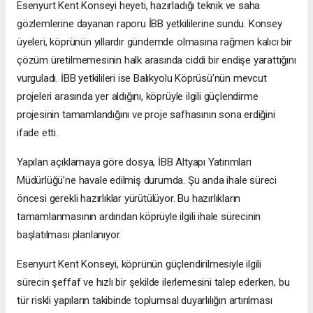
Esenyurt Kent Konseyi heyeti, hazırladığı teknik ve saha
gözlemlerine dayanan raporu İBB yetkililerine sundu. Konsey
üyeleri, köprünün yıllardır gündemde olmasına rağmen kalıcı bir
çözüm üretilmemesinin halk arasında ciddi bir endişe yarattığını
vurguladı. İBB yetkilileri ise Balıkyolu Köprüsü’nün mevcut
projeleri arasında yer aldığını, köprüyle ilgili güçlendirme
projesinin tamamlandığını ve proje safhasının sona erdiğini
ifade etti.
Yapılan açıklamaya göre dosya, İBB Altyapı Yatırımları
Müdürlüğü’ne havale edilmiş durumda. Şu anda ihale süreci
öncesi gerekli hazırlıklar yürütülüyor. Bu hazırlıkların
tamamlanmasının ardından köprüyle ilgili ihale sürecinin
başlatılması planlanıyor.
Esenyurt Kent Konseyi, köprünün güçlendirilmesiyle ilgili
sürecin şeffaf ve hızlı bir şekilde ilerlemesini talep ederken, bu
tür riskli yapıların takibinde toplumsal duyarlılığın artırılması