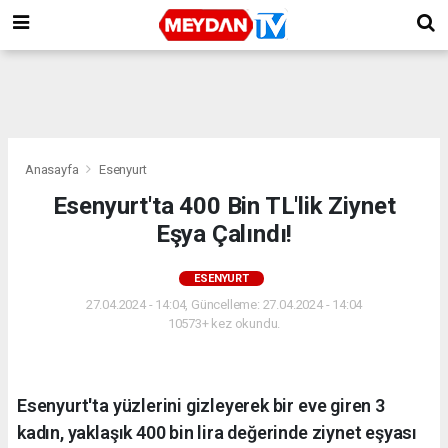
Anasayfa
Esenyurt
Esenyurt'ta 400 Bin TL'lik Ziynet
Eşya Çalındı!
ESENYURT
27.04.2024 - 14:04, Güncelleme: 27.04.2024 - 14:04
10573+ kez okundu.
Esenyurt'ta yüzlerini gizleyerek bir eve giren 3
kadın, yaklaşık 400 bin lira değerinde ziynet eşyası