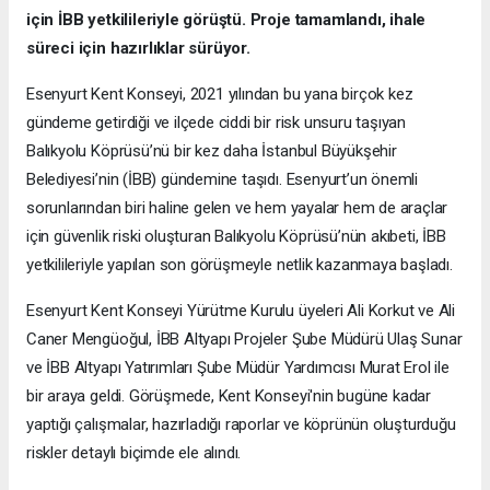
için İBB yetkilileriyle görüştü. Proje tamamlandı, ihale
süreci için hazırlıklar sürüyor.
Esenyurt Kent Konseyi, 2021 yılından bu yana birçok kez
gündeme getirdiği ve ilçede ciddi bir risk unsuru taşıyan
Balıkyolu Köprüsü’nü bir kez daha İstanbul Büyükşehir
Belediyesi’nin (İBB) gündemine taşıdı. Esenyurt’un önemli
sorunlarından biri haline gelen ve hem yayalar hem de araçlar
için güvenlik riski oluşturan Balıkyolu Köprüsü’nün akıbeti, İBB
yetkilileriyle yapılan son görüşmeyle netlik kazanmaya başladı.
Esenyurt Kent Konseyi Yürütme Kurulu üyeleri Ali Korkut ve Ali
Caner Mengüoğul, İBB Altyapı Projeler Şube Müdürü Ulaş Sunar
ve İBB Altyapı Yatırımları Şube Müdür Yardımcısı Murat Erol ile
bir araya geldi. Görüşmede, Kent Konseyi'nin bugüne kadar
yaptığı çalışmalar, hazırladığı raporlar ve köprünün oluşturduğu
riskler detaylı biçimde ele alındı.