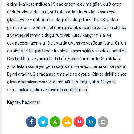
aldım. Markete indikten 15 dakika sonra evime gözlüklü 3 kadın
girdi. Yüzleri belli olmuyordu. Alt katta oturduktan sonra eve
çıktım. Evde yatak odamın dağınık olduğu fark ettim. Kapıdan
girmişler ama zorlama olmamış. Yatak odasında bazamın altında
ziynet eşyalarımın olduğu hurç var. Hurcu karıştırmışlar ve
çekmeceleri açmışlar. Dolapta da alyans ve yüzüğüm vardı. Onları
da almışlar. İlk girdiğimde tuvaletin kapısı açıktı ve evdeler sandım.
Çok korktum ve yanımda da küçük çocuğum vardı. Onu alt kata
yolladıktan sonra yengemi çağırdım. Evi aradım ama kimse yoktu.
Eşimi aradım. O sırada apartmandan çıkıyorlar. Birkaç dakika önce
çıksam karşılaşırmışız. Zararım 400 bin liraya yakın. Olaydan
sonra polisi aradım ve kayıt oluşturduk” dedi.
Kaynak iha.com.tr