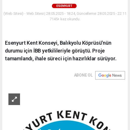
ESENYURT
(Web Sitesi) - Web Sitesi | 28.05.2025 - 18:24, Güncelleme: 28.05.2025 - 22:11
7145+ kez okundu.
Esenyurt Kent Konseyi, Balıkyolu Köprüsü'nün
durumu için İBB yetkilileriyle görüştü. Proje
tamamlandı, ihale süreci için hazırlıklar sürüyor.
ABONE OL