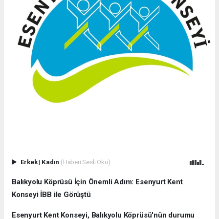
Erkek
|
Kadın
(Haberi Sesli Oku)
Balıkyolu Köprüsü İçin Önemli Adım: Esenyurt Kent
Konseyi İBB ile Görüştü
Esenyurt Kent Konseyi, Balıkyolu Köprüsü'nün durumu