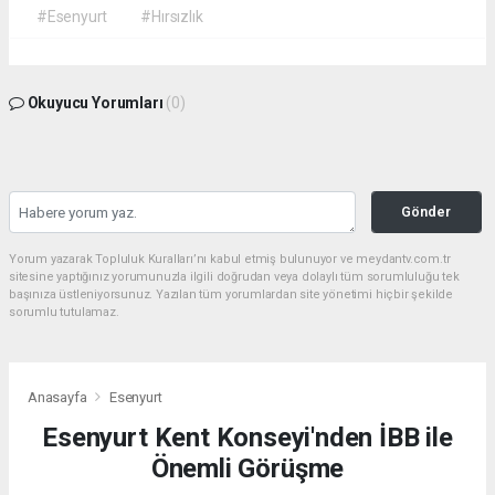
#Esenyurt
#Hırsızlık
Okuyucu Yorumları
(0)
Gönder
Yorum yazarak Topluluk Kuralları’nı kabul etmiş bulunuyor ve meydantv.com.tr
sitesine yaptığınız yorumunuzla ilgili doğrudan veya dolaylı tüm sorumluluğu tek
başınıza üstleniyorsunuz. Yazılan tüm yorumlardan site yönetimi hiçbir şekilde
sorumlu tutulamaz.
Anasayfa
Esenyurt
Esenyurt Kent Konseyi'nden İBB ile
Önemli Görüşme