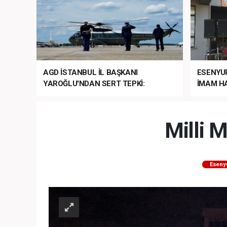
AGD İSTANBUL İL BAŞKANI
ESENYU
YAROĞLU'NDAN SERT TEPKİ:
İMAM HA
“NATO’NUN ÜLKEMİZDE İŞİ NE?”
MEHTER
MEZUNİY
Milli 
Eseny