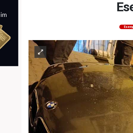
Ese
Eseny