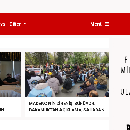
ya
Diğer
Menü
MADENCİNİN DİRENİŞİ SÜRÜYOR:
UN
BAKANLIKTAN AÇIKLAMA, SAHADAN
LA
MÜDAHALE HABERİ GELDİ!