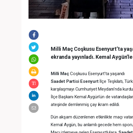
Milli Maç Coşkusu Esenyurt’ta yaşa
ekranda yayınladı. Kemal Aygün’le 
Milli Maç
Coşkusu Esenyurt’ta yaşandı
Saadet Partisi
Esenyurt
İlçe Teşkilatı, Tür
karşılaşmayı Cumhuriyet Meydanı’nda kurduğ
İlçe Başkanı Kemal Aygün’ün de vatandaşlarla
ateşinde demlenmiş çay ikram edildi.
Dün akşam düzenlenen etkinlikte maçı vatand
Kemal Aygün, bu anlamlı gecede hem sporun 
Maçı izlemeye gelen Esenyurtlulara,
Saadet