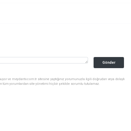
Gönder
uyor ve meydantv.com.tr sitesine yaptığınız yorumunuzla ilgili doğrudan veya dolaylı
n tüm yorumlardan site yönetimi hiçbir şekilde sorumlu tutulamaz.