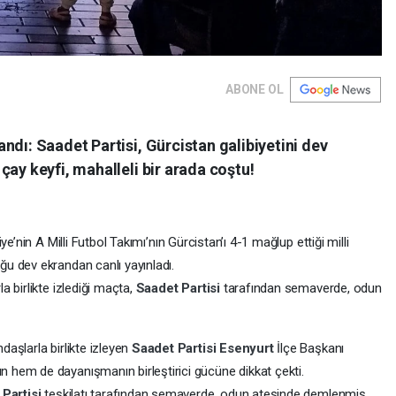
ABONE OL
ndı: Saadet Partisi, Gürcistan galibiyetini dev
çay keyfi, mahalleli bir arada coştu!
kiye’nin A Milli Futbol Takımı’nın Gürcistan’ı 4-1 mağlup ettiği milli
u dev ekrandan canlı yayınladı.
 birlikte izlediği maçta,
Saadet Partisi
tarafından semaverde, odun
aşlarla birlikte izleyen
Saadet Partisi
Esenyurt
İlçe Başkanı
hem de dayanışmanın birleştirici gücüne dikkat çekti.
 Partisi
teşkilatı tarafından semaverde, odun ateşinde demlenmiş