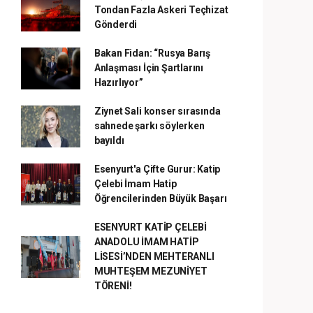
Tondan Fazla Askeri Teçhizat
Gönderdi
Bakan Fidan: “Rusya Barış
Anlaşması İçin Şartlarını
Hazırlıyor”
Ziynet Sali konser sırasında
sahnede şarkı söylerken
bayıldı
Esenyurt'a Çifte Gurur: Katip
Çelebi İmam Hatip
Öğrencilerinden Büyük Başarı
ESENYURT KATİP ÇELEBİ
ANADOLU İMAM HATİP
LİSESİ’NDEN MEHTERANLI
MUHTEŞEM MEZUNİYET
TÖRENİ!