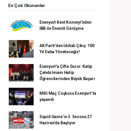
En Çok Okunanlar
Esenyurt Kent Konseyi'nden
İBB ile Önemli Görüşme
AK Parti’den İddialı Çıkış: 100
Yıl Daha Yöneteceğiz!
Esenyurt'a Çifte Gurur: Katip
Çelebi İmam Hatip
Öğrencilerinden Büyük Başarı
Milli Maç Coşkusu Esenyurt’ta
yaşandı
Squid Game’in 3. Sezonu 27
Haziran’da Başlıyor