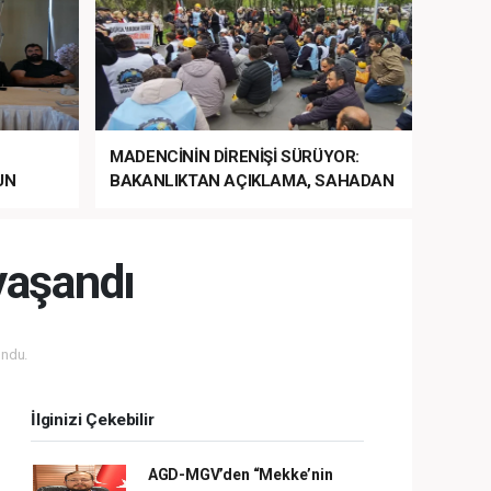
MADENCİNİN DİRENİŞİ SÜRÜYOR:
UN
BAKANLIKTAN AÇIKLAMA, SAHADAN
LA
MÜDAHALE HABERİ GELDİ!
yaşandı
ndu.
İlginizi Çekebilir
AGD-MGV’den “Mekke’nin