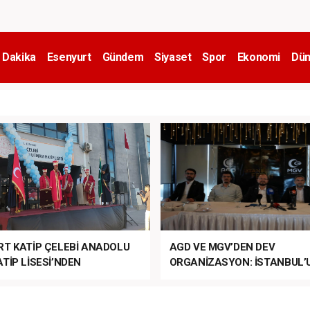
 Dakika
Esenyurt
Gündem
Siyaset
Spor
Ekonomi
Dün
RT KATİP ÇELEBİ ANADOLU
AGD VE MGV’DEN DEV
TİP LİSESİ’NDEN
ORGANİZASYON: İSTANBUL’
ANLI MUHTEŞEM
FETHİ’NİN 573. YILI COŞKUY
ET TÖRENİ!
KUTLANACAK!