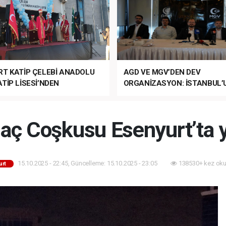
RT KATİP ÇELEBİ ANADOLU
AGD VE MGV’DEN DEV
TİP LİSESİ’NDEN
ORGANİZASYON: İSTANBUL’
ANLI MUHTEŞEM
FETHİ’NİN 573. YILI COŞKUY
ET TÖRENİ!
KUTLANACAK!
Maç Coşkusu Esenyurt’ta 
15.10.2025 - 22:45, Güncelleme: 15.10.2025 - 23:05
138530+ kez oku
urt