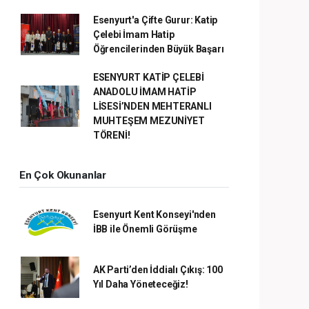
Esenyurt'a Çifte Gurur: Katip
Çelebi İmam Hatip
Öğrencilerinden Büyük Başarı
ESENYURT KATİP ÇELEBİ
ANADOLU İMAM HATİP
LİSESİ’NDEN MEHTERANLI
MUHTEŞEM MEZUNİYET
TÖRENİ!
En Çok Okunanlar
Esenyurt Kent Konseyi'nden
İBB ile Önemli Görüşme
AK Parti’den İddialı Çıkış: 100
Yıl Daha Yöneteceğiz!