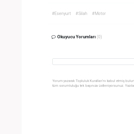
#Esenyurt
#Silah
#Motor
Okuyucu Yorumları
(0)
Yorum yazarak Topluluk Kuralları’nı kabul etmiş bulun
tüm sorumluluğu tek başınıza üstleniyorsunuz. Yazıla