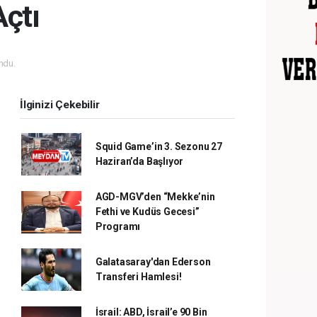
Açtı
ndu.
İlginizi Çekebilir
Squid Game’in 3. Sezonu 27
Haziran’da Başlıyor
AGD-MGV’den “Mekke’nin
Fethi ve Kudüs Gecesi”
Programı
Galatasaray'dan Ederson
Transferi Hamlesi!
İsrail: ABD, İsrail’e 90 Bin