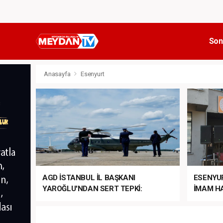
Son
Anasayfa
Esenyurt
AGD İSTANBUL İL BAŞKANI
ESENYU
YAROĞLU'NDAN SERT TEPKİ:
İMAM HA
“NATO’NUN ÜLKEMİZDE İŞİ NE?”
MEHTER
MEZUNİY