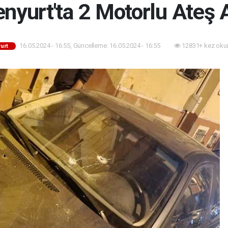
nyurt'ta 2 Motorlu Ateş 
16.05.2024 - 16:55, Güncelleme: 16.05.2024 - 16:55
12831+ kez oku
urt