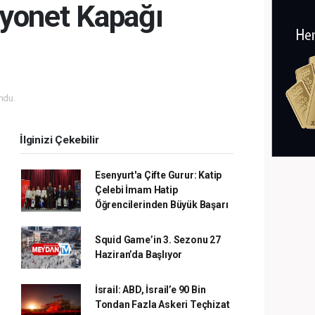
yonet Kapağı
ndu.
İlginizi Çekebilir
Esenyurt'a Çifte Gurur: Katip
Çelebi İmam Hatip
Öğrencilerinden Büyük Başarı
Squid Game’in 3. Sezonu 27
Haziran’da Başlıyor
İsrail: ABD, İsrail’e 90 Bin
Tondan Fazla Askeri Teçhizat