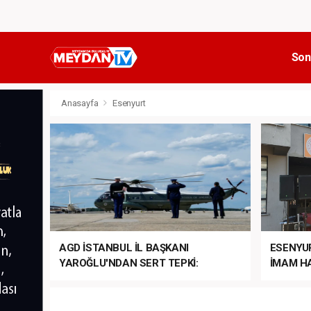
Son
Anasayfa
Esenyurt
AGD İSTANBUL İL BAŞKANI
ESENYU
YAROĞLU'NDAN SERT TEPKİ:
İMAM HA
“NATO’NUN ÜLKEMİZDE İŞİ NE?”
MEHTER
MEZUNİY