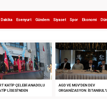
 Dakika
Esenyurt
Gündem
Siyaset
Spor
Ekonomi
Dün
RT KATİP ÇELEBİ ANADOLU
AGD VE MGV’DEN DEV
TİP LİSESİ’NDEN
ORGANİZASYON: İSTANBUL’
ANLI MUHTEŞEM
FETHİ’NİN 573. YILI COŞKUY
ET TÖRENİ!
KUTLANACAK!