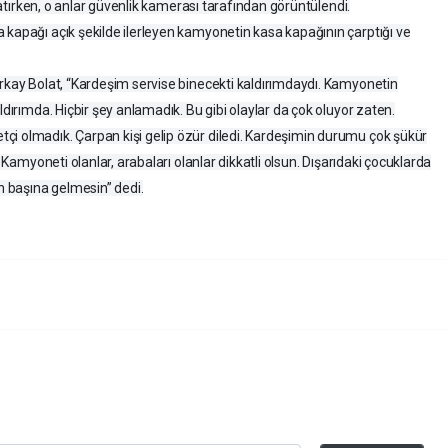
tlatırken, o anlar güvenlik kamerası tarafından görüntülendi.
 kapağı açık şekilde ilerleyen kamyonetin kasa kapağının çarptığı ve
erkay Bolat, “Kardeşim servise binecekti kaldırımdaydı. Kamyonetin
ldırımda. Hiçbir şey anlamadık. Bu gibi olaylar da çok oluyor zaten.
çi olmadık. Çarpan kişi gelip özür diledi. Kardeşimin durumu çok şükür
. Kamyoneti olanlar, arabaları olanlar dikkatli olsun. Dışarıdaki çocuklarda
ın başına gelmesin” dedi.