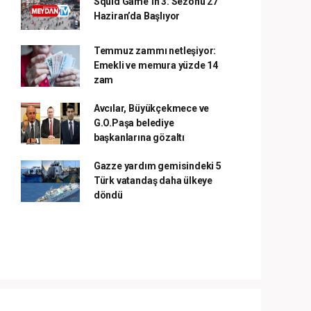
Squid Game’in 3. Sezonu 27
Haziran’da Başlıyor
Temmuz zammı netleşiyor:
Emekli ve memura yüzde 14
zam
Avcılar, Büyükçekmece ve
G.O.Paşa belediye
başkanlarına gözaltı
Gazze yardım gemisindeki 5
Türk vatandaş daha ülkeye
döndü