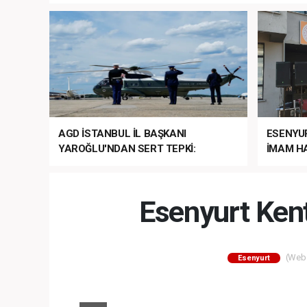
AGD İSTANBUL İL BAŞKANI
ESENYU
YAROĞLU'NDAN SERT TEPKİ:
İMAM HA
“NATO’NUN ÜLKEMİZDE İŞİ NE?”
MEHTER
MEZUNİY
Esenyurt Ken
(Web S
Esenyurt