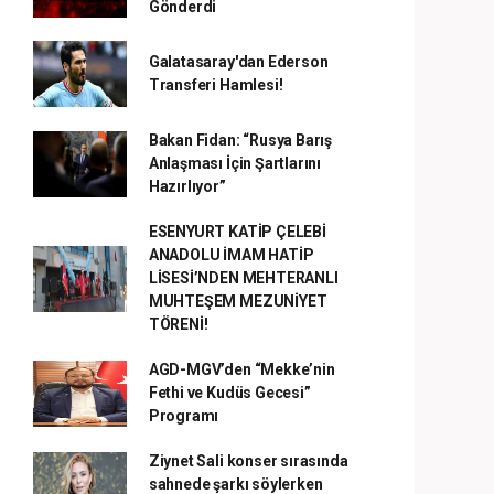
Gönderdi
Galatasaray'dan Ederson
Transferi Hamlesi!
Bakan Fidan: “Rusya Barış
Anlaşması İçin Şartlarını
Hazırlıyor”
ESENYURT KATİP ÇELEBİ
ANADOLU İMAM HATİP
LİSESİ’NDEN MEHTERANLI
MUHTEŞEM MEZUNİYET
TÖRENİ!
AGD-MGV’den “Mekke’nin
Fethi ve Kudüs Gecesi”
Programı
Ziynet Sali konser sırasında
sahnede şarkı söylerken