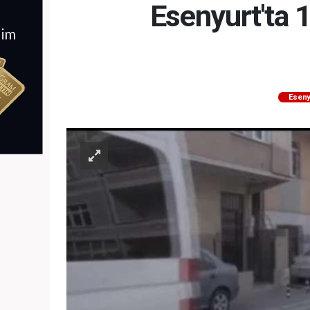
Esenyurt'ta
Eseny