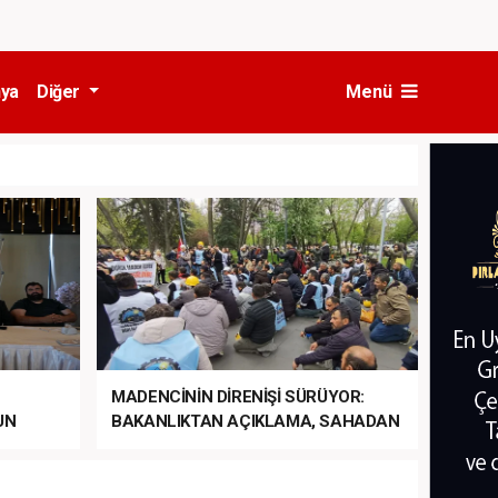
ya
Diğer
Menü
MADENCİNİN DİRENİŞİ SÜRÜYOR:
UN
BAKANLIKTAN AÇIKLAMA, SAHADAN
LA
MÜDAHALE HABERİ GELDİ!