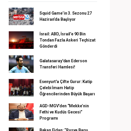
Squid Game’in 3. Sezonu 27
Haziran’da Başlıyor
İsrail: ABD, İsrail’e 90 Bin
Tondan Fazla Askeri Teçhizat
Gönderdi
Galatasaray'dan Ederson
Transferi Hamlesi!
Esenyurt'a Çifte Gurur: Katip
Çelebi İmam Hatip
Öğrencilerinden Büyük Başarı
AGD-MGV’den “Mekke’nin
Fethi ve Kudüs Gecesi”
Programı
Bakan Fidan: “Rusya Barış