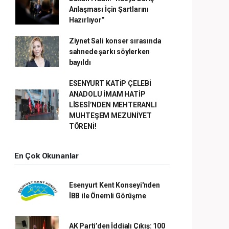
Anlaşması İçin Şartlarını
Hazırlıyor”
Ziynet Sali konser sırasında
sahnede şarkı söylerken
bayıldı
ESENYURT KATİP ÇELEBİ
ANADOLU İMAM HATİP
LİSESİ’NDEN MEHTERANLI
MUHTEŞEM MEZUNİYET
TÖRENİ!
En Çok Okunanlar
Esenyurt Kent Konseyi'nden
İBB ile Önemli Görüşme
AK Parti’den İddialı Çıkış: 100