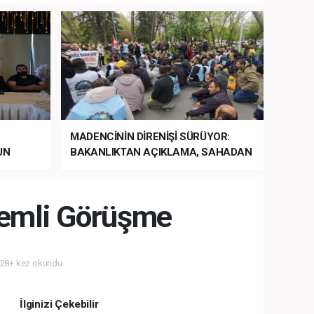
MADENCİNİN DİRENİŞİ SÜRÜYOR:
UN
BAKANLIKTAN AÇIKLAMA, SAHADAN
LA
MÜDAHALE HABERİ GELDİ!
nemli Görüşme
28+ kez okundu.
İlginizi Çekebilir