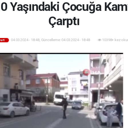
 10 Yaşındaki Çocuğa Kam
Çarptı
04.03.2024 - 18:48, Güncelleme: 04.03.2024 - 18:48
10398+ kez oku
urt