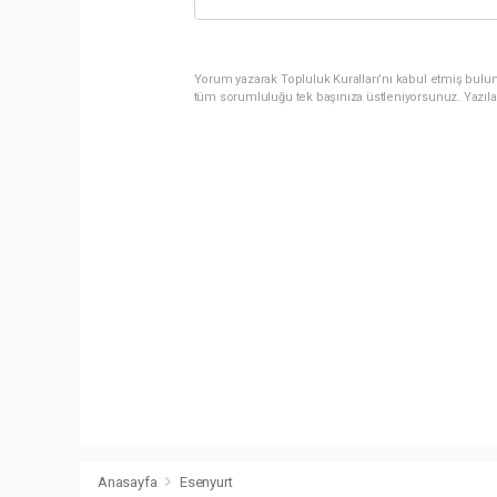
Yorum yazarak Topluluk Kuralları’nı kabul etmiş bulun
tüm sorumluluğu tek başınıza üstleniyorsunuz. Yazıla
Anasayfa
Esenyurt