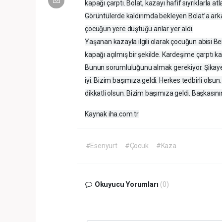
kapağı çarptı. Bolat, kazayı hafif sıyrıklarla a
Görüntülerde kaldırımda bekleyen Bolat’a arka
çocuğun yere düştüğü anlar yer aldı.
Yaşanan kazayla ilgili olarak çocuğun abisi B
kapağı açılmış bir şekilde. Kardeşime çarptı ka
Bunun sorumluluğunu almak gerekiyor. Şikayet
iyi. Bizim başımıza geldi. Herkes tedbirli olsun
dikkatli olsun. Bizim başımıza geldi. Başkasın
Kaynak iha.com.tr
#Esenyurt
#Çocuk
#Kaza
Okuyucu Yorumları
(0)