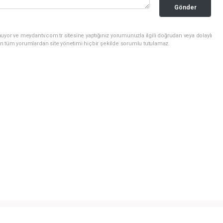
Gönder
uyor ve meydantv.com.tr sitesine yaptığınız yorumunuzla ilgili doğrudan veya dolaylı
n tüm yorumlardan site yönetimi hiçbir şekilde sorumlu tutulamaz.