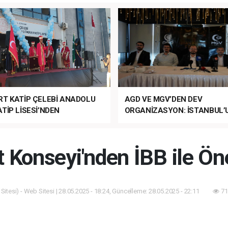
RT KATİP ÇELEBİ ANADOLU
AGD VE MGV’DEN DEV
TİP LİSESİ’NDEN
ORGANİZASYON: İSTANBUL’
ANLI MUHTEŞEM
FETHİ’NİN 573. YILI COŞKUY
ET TÖRENİ!
KUTLANACAK!
t Konseyi'nden İBB ile Ö
itesi) - Web Sitesi | 28.05.2025 - 18:24, Güncelleme: 28.05.2025 - 22:11
71