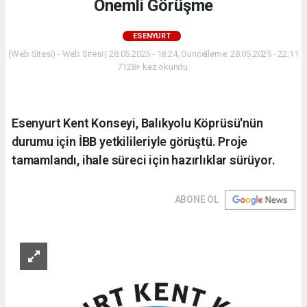
Önemli Görüşme
ESENYURT
(Web Sitesi) - Web Sitesi | 28.05.2025 - 18:24, Güncelleme: 28.05.2025 - 22:11
7128+ kez okundu.
Esenyurt Kent Konseyi, Balıkyolu Köprüsü'nün
durumu için İBB yetkilileriyle görüştü. Proje
tamamlandı, ihale süreci için hazırlıklar sürüyor.
ABONE OL