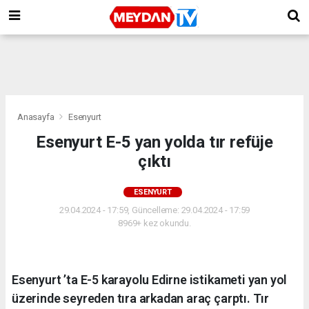
Anasayfa
Esenyurt
Esenyurt E-5 yan yolda tır refüje
çıktı
ESENYURT
29.04.2024 - 17:59, Güncelleme: 29.04.2024 - 17:59
8969+ kez okundu.
Esenyurt ’ta E-5 karayolu Edirne istikameti yan yol
üzerinde seyreden tıra arkadan araç çarptı. Tır