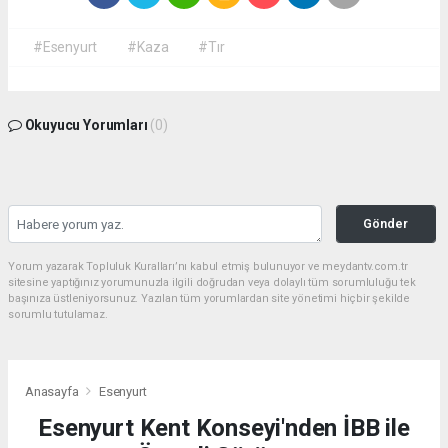
#Esenyurt
#Kaza
#Tır
Okuyucu Yorumları
(0)
Gönder
Yorum yazarak Topluluk Kuralları’nı kabul etmiş bulunuyor ve meydantv.com.tr
sitesine yaptığınız yorumunuzla ilgili doğrudan veya dolaylı tüm sorumluluğu tek
başınıza üstleniyorsunuz. Yazılan tüm yorumlardan site yönetimi hiçbir şekilde
sorumlu tutulamaz.
Anasayfa
Esenyurt
Esenyurt Kent Konseyi'nden İBB ile