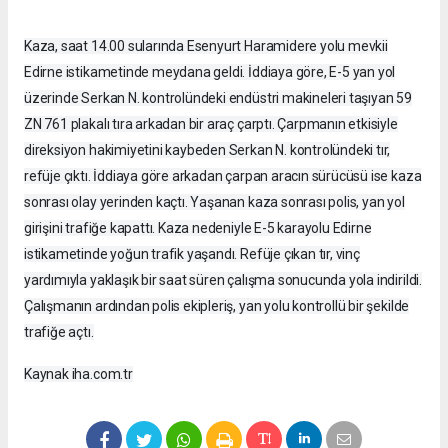
Kaza, saat 14.00 sularında Esenyurt Haramidere yolu mevkii
Edirne istikametinde meydana geldi. İddiaya göre, E-5 yan yol
üzerinde Serkan N. kontrolündeki endüstri makineleri taşıyan 59
ZN 761 plakalı tıra arkadan bir araç çarptı. Çarpmanın etkisiyle
direksiyon hakimiyetini kaybeden Serkan N. kontrolündeki tır,
refüje çıktı. İddiaya göre arkadan çarpan aracın sürücüsü ise kaza
sonrası olay yerinden kaçtı. Yaşanan kaza sonrası polis, yan yol
girişini trafiğe kapattı. Kaza nedeniyle E-5 karayolu Edirne
istikametinde yoğun trafik yaşandı. Refüje çıkan tır, vinç
yardımıyla yaklaşık bir saat süren çalışma sonucunda yola indirildi.
Çalışmanın ardından polis ekipleriş, yan yolu kontrollü bir şekilde
trafiğe açtı.
Kaynak iha.com.tr