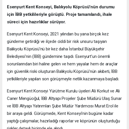
Esenyurt Kent Konseyi, Balıkyolu Köprüsü'nün durumu
için İBB yetkilileriyle görüştü. Proje tamamlandı, ihale
süreci için hazırlıklar sürüyor.
Esenyurt Kent Konseyi, 2021 yılından bu yana birçok kez
gündeme getirdiği ve ilçede ciddi bir risk unsuru taşıyan
Balıkyolu Köprüsü’nü bir kez daha İstanbul Büyükşehir
Belediyesi’nin (İBB) gündemine taşıdı. Esenyurt’un önemli
sorunlarından biri haline gelen ve hem yayalar hem de araçlar
için güvenlik riski oluşturan Balıkyolu Köprüsü’nün akıbeti, İBB
yetkilileriyle yapılan son görüşmeyle netlik kazanmaya başladı.
Esenyurt Kent Konseyi Yürütme Kurulu üyeleri Ali Korkut ve Ali
Caner Mengüoğul, İBB Altyapı Projeler Şube Müdürü Ulaş Sunar
ve İBB Altyapı Yatırımları Şube Müdür Yardımcısı Murat Erol ile
bir araya geldi. Görüşmede, Kent Konseyi'nin bugüne kadar
yaptığı çalışmalar, hazırladığı raporlar ve köprünün oluşturduğu
riskler detaylı biçimde ele alındı.