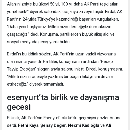
Allah’ın izniyle bu ülkeyi 50 yıl, 100 yıl daha AK Parti teşkilatları
yönetecek!” diyerek salondaki coşkuyu zirveye taşıdı. Birdal, AK
Parti’nin 24 yılda Türkiye’ye kazandırdığı başarıları vurgularken,
“Daha yeni başlıyoruz. Milletimizin desteğiyle durmaksızın
çalışacağız,” dedi. Konuşma, partililerden büyük alkış aldı ve
sosyal medyada geniş yankı buldu.
Birdal’ın bu iddialı sözleri, AK Parti’nin uzun vadeli vizyonuna
olan inancı yansıttı. Partililer, konuşmanın ardından “Recep
Tayyip Erdoğan” sloganlarıyla salonu inletti. Birdal, konuşmasını,
“Milletimizin iradesiyle yazılmış bir başarı hikâyesini devam
ettireceğiz,” diyerek tamamladı.
esenyurt’ta birlik ve dayanışma
gecesi
Etkinlik, AK Parti’nin Esenyurt’taki köklü geçmişini gözler önüne
serdi.
Fethi Kaya
,
Şenay Değer
,
Necmi Kadıoğlu
ve
Ali