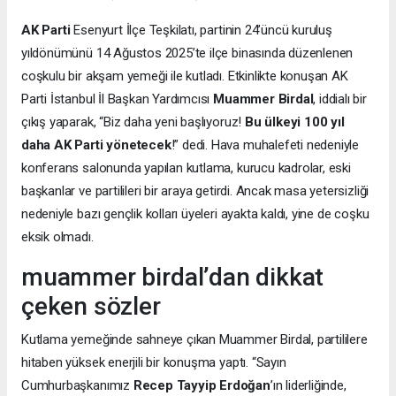
AK Parti
Esenyurt İlçe Teşkilatı, partinin 24’üncü kuruluş
yıldönümünü 14 Ağustos 2025’te ilçe binasında düzenlenen
coşkulu bir akşam yemeği ile kutladı. Etkinlikte konuşan AK
Parti İstanbul İl Başkan Yardımcısı
Muammer Birdal
, iddialı bir
çıkış yaparak, “Biz daha yeni başlıyoruz!
Bu ülkeyi 100 yıl
daha AK Parti yönetecek
!” dedi. Hava muhalefeti nedeniyle
konferans salonunda yapılan kutlama, kurucu kadrolar, eski
başkanlar ve partilileri bir araya getirdi. Ancak masa yetersizliği
nedeniyle bazı gençlik kolları üyeleri ayakta kaldı, yine de coşku
eksik olmadı.
muammer birdal’dan dikkat
çeken sözler
Kutlama yemeğinde sahneye çıkan Muammer Birdal, partililere
hitaben yüksek enerjili bir konuşma yaptı. “Sayın
Cumhurbaşkanımız
Recep Tayyip Erdoğan
’ın liderliğinde,