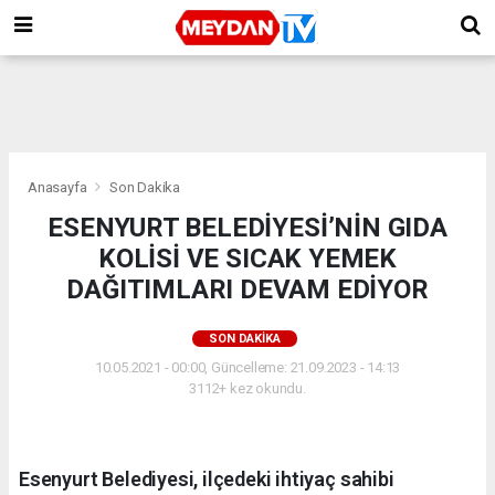
Anasayfa
Son Dakika
ESENYURT BELEDİYESİ’NİN GID​A
KOLİSİ VE SICAK YEMEK
DAĞITIMLARI DEVAM EDİYOR
SON DAKIKA
10.05.2021 - 00:00, Güncelleme: 21.09.2023 - 14:13
3112+ kez okundu.
Esenyurt Belediyesi, ilçedeki ihtiyaç sahib​i