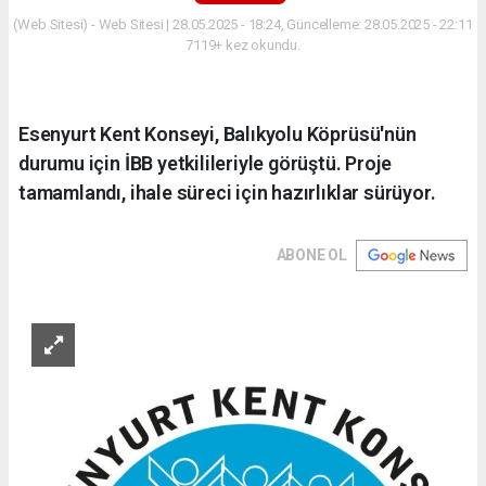
(Web Sitesi) - Web Sitesi | 28.05.2025 - 18:24, Güncelleme: 28.05.2025 - 22:11
7119+ kez okundu.
Esenyurt Kent Konseyi, Balıkyolu Köprüsü'nün
durumu için İBB yetkilileriyle görüştü. Proje
tamamlandı, ihale süreci için hazırlıklar sürüyor.
ABONE OL