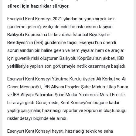
süreci için hazırlıklar sürüyor.
Esenyurt Kent Konseyi, 2021 yılından bu yana birçok kez
gündeme getirdiği ve ilçede ciddi bir risk unsuru taşıyan
Balıkyolu Köprüsü’nü bir kez daha İstanbul Büyükşehir
Belediyesi’nin (İBB) gündemine taşıdı. Esenyurt’un önemli
sorunlarından biri haline gelen ve hem yayalar hem de araçlar
için güvenlik riski oluşturan Balıkyolu Köprüsü’nün akıbeti, İBB
yetkilileriyle yapılan son görüşmeyle netlik kazanmaya başladı.
Esenyurt Kent Konseyi Yürütme Kurulu üyeleri Ali Korkut ve Ali
Caner Mengüoğul, İBB Altyapı Projeler Şube Müdürü Ulaş Sunar
ve İBB Altyapı Yatırımları Şube Müdür Yardımcısı Murat Erol ile
bir araya geldi. Görüşmede, Kent Konseyi'nin bugüne kadar
yaptığı çalışmalar, hazırladığı raporlar ve köprünün oluşturduğu
riskler detaylı biçimde ele alındı.
Esenyurt Kent Konseyi heyeti, hazırladığı teknik ve saha