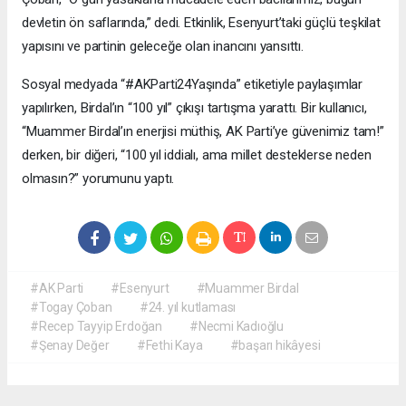
devletin ön saflarında,” dedi. Etkinlik, Esenyurt’taki güçlü teşkilat
yapısını ve partinin geleceğe olan inancını yansıttı.
Sosyal medyada “#AKParti24Yaşında” etiketiyle paylaşımlar
yapılırken, Birdal’ın “100 yıl” çıkışı tartışma yarattı. Bir kullanıcı,
“Muammer Birdal’ın enerjisi müthiş, AK Parti’ye güvenimiz tam!”
derken, bir diğeri, “100 yıl iddialı, ama millet desteklerse neden
olmasın?” yorumunu yaptı.
#AK Parti
#Esenyurt
#Muammer Birdal
#Togay Çoban
#24. yıl kutlaması
#Recep Tayyip Erdoğan
#Necmi Kadıoğlu
#Şenay Değer
#Fethi Kaya
#başarı hikâyesi