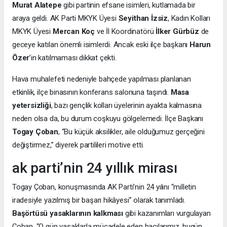
Murat Alatepe
gibi partinin efsane isimleri, kutlamada bir
araya geldi. AK Parti MKYK Üyesi
Seyithan İzsiz
, Kadın Kolları
MKYK Üyesi
Mercan Koç
ve İl Koordinatörü
İlker Gürbüz
de
geceye katılan önemli isimlerdi. Ancak eski ilçe başkanı
Harun
Özer
’in katılmaması dikkat çekti.
Hava muhalefeti nedeniyle bahçede yapılması planlanan
etkinlik, ilçe binasının konferans salonuna taşındı.
Masa
yetersizliği
, bazı gençlik kolları üyelerinin ayakta kalmasına
neden olsa da, bu durum coşkuyu gölgelemedi. İlçe Başkanı
Togay Çoban
, “Bu küçük aksilikler, aile olduğumuz gerçeğini
değiştirmez,” diyerek partilileri motive etti.
ak parti’nin 24 yıllık mirası
Togay Çoban, konuşmasında AK Parti’nin 24 yılını “milletin
iradesiyle yazılmış bir başarı hikâyesi” olarak tanımladı.
Başörtüsü yasaklarının kalkması
gibi kazanımları vurgulayan
Çoban, “O gün yasaklarla mücadele eden bacılarımız, bugün