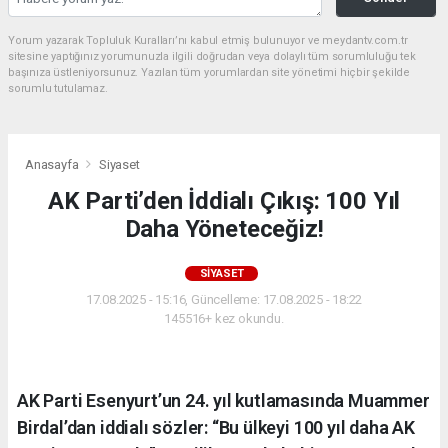
Yorum yazarak Topluluk Kuralları’nı kabul etmiş bulunuyor ve meydantv.com.tr
sitesine yaptığınız yorumunuzla ilgili doğrudan veya dolaylı tüm sorumluluğu tek
başınıza üstleniyorsunuz. Yazılan tüm yorumlardan site yönetimi hiçbir şekilde
sorumlu tutulamaz.
Anasayfa
Siyaset
AK Parti’den İddialı Çıkış: 100 Yıl
Daha Yöneteceğiz!
SIYASET
17.08.2025 - 15:16, Güncelleme: 17.08.2025 - 18:22
145516+ kez okundu.
AK Parti Esenyurt’un 24. yıl kutlamasında Muammer
Birdal’dan iddialı sözler: “Bu ülkeyi 100 yıl daha AK