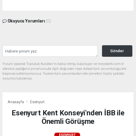
Okuyucu Yorumları
(0)
Gönder
Yorum yazarak Topluluk Kuralları’nı kabul etmiş bulunuyor ve meydantv.com.tr
sitesine yaptığınız yorumunuzla ilgili doğrudan veya dolaylı tüm sorumluluğu tek
başınıza üstleniyorsunuz. Yazılan tüm yorumlardan site yönetimi hiçbir şekilde
sorumlu tutulamaz.
Anasayfa
Esenyurt
Esenyurt Kent Konseyi'nden İBB ile
Önemli Görüşme
ESENYURT