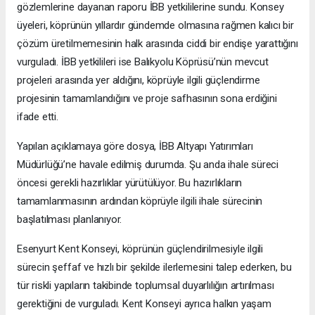
gözlemlerine dayanan raporu İBB yetkililerine sundu. Konsey
üyeleri, köprünün yıllardır gündemde olmasına rağmen kalıcı bir
çözüm üretilmemesinin halk arasında ciddi bir endişe yarattığını
vurguladı. İBB yetkilileri ise Balıkyolu Köprüsü’nün mevcut
projeleri arasında yer aldığını, köprüyle ilgili güçlendirme
projesinin tamamlandığını ve proje safhasının sona erdiğini
ifade etti.
Yapılan açıklamaya göre dosya, İBB Altyapı Yatırımları
Müdürlüğü’ne havale edilmiş durumda. Şu anda ihale süreci
öncesi gerekli hazırlıklar yürütülüyor. Bu hazırlıkların
tamamlanmasının ardından köprüyle ilgili ihale sürecinin
başlatılması planlanıyor.
Esenyurt Kent Konseyi, köprünün güçlendirilmesiyle ilgili
sürecin şeffaf ve hızlı bir şekilde ilerlemesini talep ederken, bu
tür riskli yapıların takibinde toplumsal duyarlılığın artırılması
gerektiğini de vurguladı. Kent Konseyi ayrıca halkın yaşam