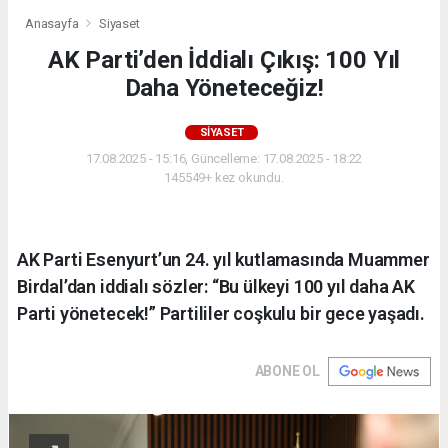
Anasayfa
Siyaset
AK Parti’den İddialı Çıkış: 100 Yıl
Daha Yöneteceğiz!
SIYASET
17.08.2025 - 15:16, Güncelleme: 17.08.2025 - 18:22
145549+ kez okundu.
AK Parti Esenyurt’un 24. yıl kutlamasında Muammer
Birdal’dan iddialı sözler: “Bu ülkeyi 100 yıl daha AK
Parti yönetecek!” Partililer coşkulu bir gece yaşadı.
ABONE OL