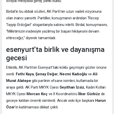
sosyal medyada geniş yankı buldu.
Birdal’ın bu iddialı sözleri, AK Parti’nin uzun vadeli vizyonuna
olan inancı yansıttı. Partililer, konuşmanın ardından “Recep
Tayyip Erdoğan” sloganlarıyla salonu inletti. Birdal, konuşmasını,
“Milletimizin iradesiyle yazılmış bir başarı hikâyesini devam
ettireceğiz,” diyerek tamamladı.
esenyurt’ta birlik ve dayanışma
gecesi
Etkinlik, AK Parti’nin Esenyurt’taki köklü geçmişini gözler önüne
serdi.
Fethi Kaya
,
Şenay Değer
,
Necmi Kadıoğlu
ve
Ali
Murat Alatepe
gibi partinin efsane isimleri, kutlamada bir
araya geldi. AK Parti MKYK Üyesi
Seyithan İzsiz
, Kadın Kolları
MKYK Üyesi
Mercan Koç
ve İl Koordinatörü
İlker Gürbüz
de
geceye katılan önemli isimlerdi. Ancak eski ilçe başkanı
Harun
Özer
’in katılmaması dikkat çekti.