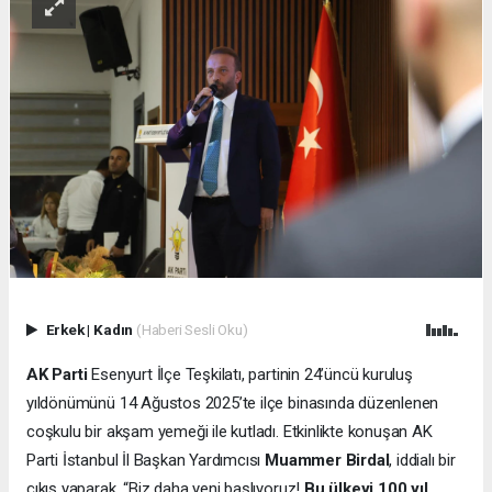
Erkek
|
Kadın
(Haberi Sesli Oku)
AK Parti
Esenyurt İlçe Teşkilatı, partinin 24’üncü kuruluş
yıldönümünü 14 Ağustos 2025’te ilçe binasında düzenlenen
coşkulu bir akşam yemeği ile kutladı. Etkinlikte konuşan AK
Parti İstanbul İl Başkan Yardımcısı
Muammer Birdal
, iddialı bir
çıkış yaparak, “Biz daha yeni başlıyoruz!
Bu ülkeyi 100 yıl