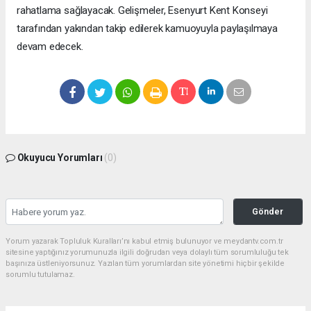
rahatlama sağlayacak. Gelişmeler, Esenyurt Kent Konseyi
tarafından yakından takip edilerek kamuoyuyla paylaşılmaya
devam edecek.
Okuyucu Yorumları
(0)
Gönder
Yorum yazarak Topluluk Kuralları’nı kabul etmiş bulunuyor ve meydantv.com.tr
sitesine yaptığınız yorumunuzla ilgili doğrudan veya dolaylı tüm sorumluluğu tek
başınıza üstleniyorsunuz. Yazılan tüm yorumlardan site yönetimi hiçbir şekilde
sorumlu tutulamaz.