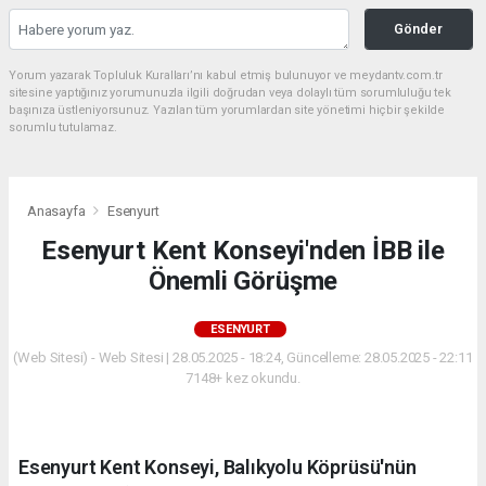
Gönder
Yorum yazarak Topluluk Kuralları’nı kabul etmiş bulunuyor ve meydantv.com.tr
sitesine yaptığınız yorumunuzla ilgili doğrudan veya dolaylı tüm sorumluluğu tek
başınıza üstleniyorsunuz. Yazılan tüm yorumlardan site yönetimi hiçbir şekilde
sorumlu tutulamaz.
Anasayfa
Esenyurt
Esenyurt Kent Konseyi'nden İBB ile
Önemli Görüşme
ESENYURT
(Web Sitesi) - Web Sitesi | 28.05.2025 - 18:24, Güncelleme: 28.05.2025 - 22:11
7148+ kez okundu.
Esenyurt Kent Konseyi, Balıkyolu Köprüsü'nün