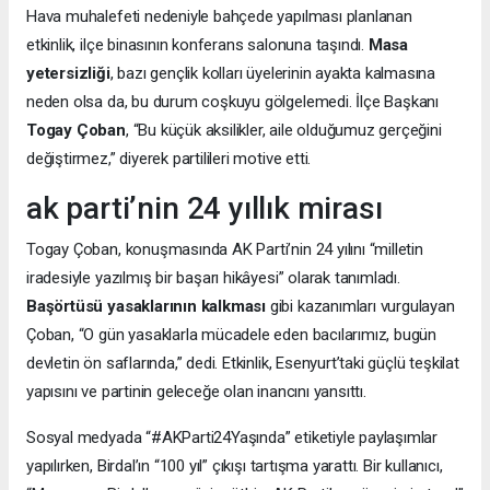
Hava muhalefeti nedeniyle bahçede yapılması planlanan
etkinlik, ilçe binasının konferans salonuna taşındı.
Masa
yetersizliği
, bazı gençlik kolları üyelerinin ayakta kalmasına
neden olsa da, bu durum coşkuyu gölgelemedi. İlçe Başkanı
Togay Çoban
, “Bu küçük aksilikler, aile olduğumuz gerçeğini
değiştirmez,” diyerek partilileri motive etti.
ak parti’nin 24 yıllık mirası
Togay Çoban, konuşmasında AK Parti’nin 24 yılını “milletin
iradesiyle yazılmış bir başarı hikâyesi” olarak tanımladı.
Başörtüsü yasaklarının kalkması
gibi kazanımları vurgulayan
Çoban, “O gün yasaklarla mücadele eden bacılarımız, bugün
devletin ön saflarında,” dedi. Etkinlik, Esenyurt’taki güçlü teşkilat
yapısını ve partinin geleceğe olan inancını yansıttı.
Sosyal medyada “#AKParti24Yaşında” etiketiyle paylaşımlar
yapılırken, Birdal’ın “100 yıl” çıkışı tartışma yarattı. Bir kullanıcı,