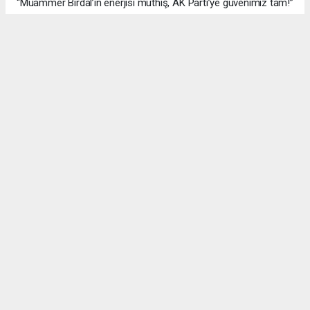
“Muammer Birdal’ın enerjisi müthiş, AK Parti’ye güvenimiz tam!”
derken, bir diğeri, “100 yıl iddialı, ama millet desteklerse neden
olmasın?” yorumunu yaptı.
#AK Parti
#Esenyurt
#Muammer Birdal
#Togay Çoban
#24. yıl kutlaması
#Recep Tayyip Erdoğan
#Necmi Kadıoğlu
#Şenay Değer
#Fethi Kaya
#başarı hikâyesi
Okuyucu Yorumları
(0)
Gönder
Yorum yazarak Topluluk Kuralları’nı kabul etmiş bulunuyor ve meydantv.com.tr