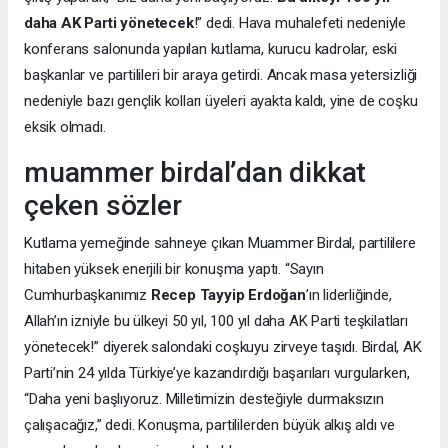
daha AK Parti yönetecek
!” dedi. Hava muhalefeti nedeniyle
konferans salonunda yapılan kutlama, kurucu kadrolar, eski
başkanlar ve partilileri bir araya getirdi. Ancak masa yetersizliği
nedeniyle bazı gençlik kolları üyeleri ayakta kaldı, yine de coşku
eksik olmadı.
muammer birdal’dan dikkat
çeken sözler
Kutlama yemeğinde sahneye çıkan Muammer Birdal, partililere
hitaben yüksek enerjili bir konuşma yaptı. “Sayın
Cumhurbaşkanımız
Recep Tayyip Erdoğan
’ın liderliğinde,
Allah’ın izniyle bu ülkeyi 50 yıl, 100 yıl daha AK Parti teşkilatları
yönetecek!” diyerek salondaki coşkuyu zirveye taşıdı. Birdal, AK
Parti’nin 24 yılda Türkiye’ye kazandırdığı başarıları vurgularken,
“Daha yeni başlıyoruz. Milletimizin desteğiyle durmaksızın
çalışacağız,” dedi. Konuşma, partililerden büyük alkış aldı ve