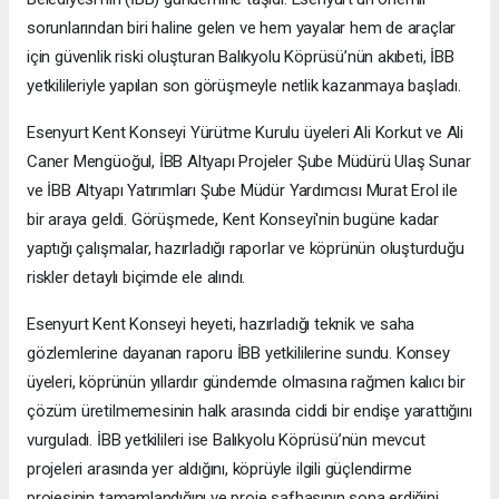
sorunlarından biri haline gelen ve hem yayalar hem de araçlar
için güvenlik riski oluşturan Balıkyolu Köprüsü’nün akıbeti, İBB
yetkilileriyle yapılan son görüşmeyle netlik kazanmaya başladı.
Esenyurt Kent Konseyi Yürütme Kurulu üyeleri Ali Korkut ve Ali
Caner Mengüoğul, İBB Altyapı Projeler Şube Müdürü Ulaş Sunar
ve İBB Altyapı Yatırımları Şube Müdür Yardımcısı Murat Erol ile
bir araya geldi. Görüşmede, Kent Konseyi'nin bugüne kadar
yaptığı çalışmalar, hazırladığı raporlar ve köprünün oluşturduğu
riskler detaylı biçimde ele alındı.
Esenyurt Kent Konseyi heyeti, hazırladığı teknik ve saha
gözlemlerine dayanan raporu İBB yetkililerine sundu. Konsey
üyeleri, köprünün yıllardır gündemde olmasına rağmen kalıcı bir
çözüm üretilmemesinin halk arasında ciddi bir endişe yarattığını
vurguladı. İBB yetkilileri ise Balıkyolu Köprüsü’nün mevcut
projeleri arasında yer aldığını, köprüyle ilgili güçlendirme
projesinin tamamlandığını ve proje safhasının sona erdiğini