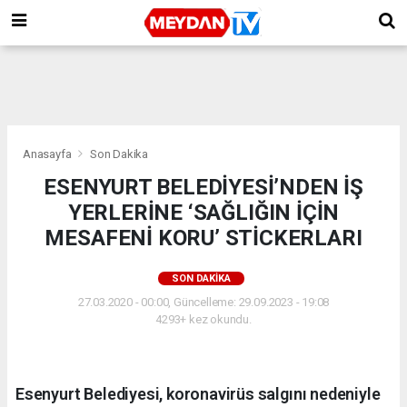
Anasayfa
Son Dakika
ESENYURT BELEDİYESİ’NDEN İŞ
YERLERİNE ‘SAĞLIĞIN İÇİN
MESAFENİ KORU’ STİCKERLARI
SON DAKIKA
27.03.2020 - 00:00, Güncelleme: 29.09.2023 - 19:08
4293+ kez okundu.
Esenyurt Belediyesi, koronavirüs salgını nedeniyle