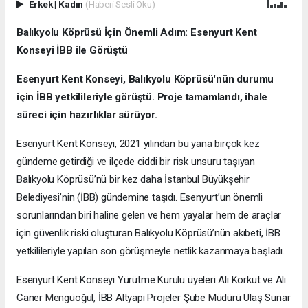
Erkek
|
Kadın
(Haberi Sesli Oku)
Balıkyolu Köprüsü İçin Önemli Adım: Esenyurt Kent
Konseyi İBB ile Görüştü
Esenyurt Kent Konseyi, Balıkyolu Köprüsü'nün durumu
için İBB yetkilileriyle görüştü. Proje tamamlandı, ihale
süreci için hazırlıklar sürüyor.
Esenyurt Kent Konseyi, 2021 yılından bu yana birçok kez
gündeme getirdiği ve ilçede ciddi bir risk unsuru taşıyan
Balıkyolu Köprüsü’nü bir kez daha İstanbul Büyükşehir
Belediyesi’nin (İBB) gündemine taşıdı. Esenyurt’un önemli
sorunlarından biri haline gelen ve hem yayalar hem de araçlar
için güvenlik riski oluşturan Balıkyolu Köprüsü’nün akıbeti, İBB
yetkilileriyle yapılan son görüşmeyle netlik kazanmaya başladı.
Esenyurt Kent Konseyi Yürütme Kurulu üyeleri Ali Korkut ve Ali
Caner Mengüoğul, İBB Altyapı Projeler Şube Müdürü Ulaş Sunar