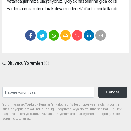
vatandaşlarımıza ulaştırıyoruz. Çölyak hastalarına gıda kolisi
yardımlarımız rutin olarak devam edecek” ifadelerini kullandı.
Okuyucu Yorumları
(0)
Gönder
Yorum yazarak Topluluk Kuralları’nı kabul etmiş bulunuyor ve meydantv.com.tr
sitesine yaptığınız yorumunuzla ilgili doğrudan veya dolaylı tüm sorumluluğu tek
başınıza üstleniyorsunuz. Yazılan tüm yorumlardan site yönetimi hiçbir şekilde
sorumlu tutulamaz.