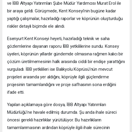
ve İBB Altyapı Yatırımları Şube Müdür Yardımcısı Murat Erol ile
bir araya geldi. Görüşmede, Kent Konseyi'nin bugüne kadar
yaptığı çalışmalar, hazırladığı raporlar ve köprünün oluşturduğu
riskler detaylı biçimde ele alındı.
Esenyurt Kent Konseyi heyeti, hazırladığı teknik ve saha
gözlemlerine dayanan raporu İBB yetkililerine sundu. Konsey
üyeleri, köprünün yıllardır gündemde olmasına rağmen kalıcı bir
çözüm üretilmemesinin halk arasında ciddi bir endişe yarattığını
vurguladı. İBB yetkilileri ise Balıkyolu Köprüsü’nün mevcut
projeleri arasında yer aldığını, köprüyle ilgili güçlendirme
projesinin tamamlandığını ve proje safhasının sona erdiğini
ifade etti.
Yapılan açıklamaya göre dosya, İBB Altyapı Yatırımları
Müdürlüğü’ne havale edilmiş durumda. Şu anda ihale süreci
öncesi gerekli hazırlıklar yürütülüyor. Bu hazırlıkların
tamamlanmasının ardından köprüyle ilgili ihale sürecinin