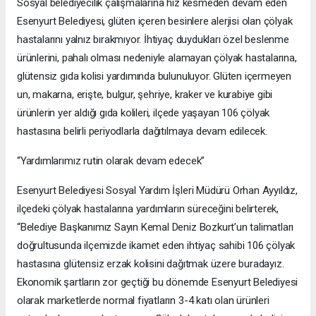
Sosyal belediyecilik çalışmalarına hız kesmeden devam eden
Esenyurt Belediyesi, glüten içeren besinlere alerjisi olan çölyak
hastalarını yalnız bırakmıyor. İhtiyaç duydukları özel beslenme
ürünlerini, pahalı olması nedeniyle alamayan çölyak hastalarına,
glütensiz gıda kolisi yardımında bulunuluyor. Glüten içermeyen
un, makarna, erişte, bulgur, şehriye, kraker ve kurabiye gibi
ürünlerin yer aldığı gıda kolileri, ilçede yaşayan 106 çölyak
hastasına belirli periyodlarla dağıtılmaya devam edilecek.
“Yardımlarımız rutin olarak devam edecek”
Esenyurt Belediyesi Sosyal Yardım İşleri Müdürü Orhan Ayyıldız,
ilçedeki çölyak hastalarına yardımların süreceğini belirterek,
“Belediye Başkanımız Sayın Kemal Deniz Bozkurt’un talimatları
doğrultusunda ilçemizde ikamet eden ihtiyaç sahibi 106 çölyak
hastasına glütensiz erzak kolisini dağıtmak üzere buradayız.
Ekonomik şartların zor geçtiği bu dönemde Esenyurt Belediyesi
olarak marketlerde normal fiyatların 3-4 katı olan ürünleri