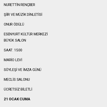
NURETTİN RENÇBER
ŞİİR VE MÜZİK DİNLETİSİ
ONUR ÖDÜLÜ
ESENYURT KÜLTÜR MERKEZİ
BÜYÜK SALON
SAAT: 15.00
MARİO LEVİ
SÖYLEŞİ VE İMZA GÜNÜ
MECLİS SALONU
ÜCRETSİZ BİLETLİ
21 OCAK CUMA