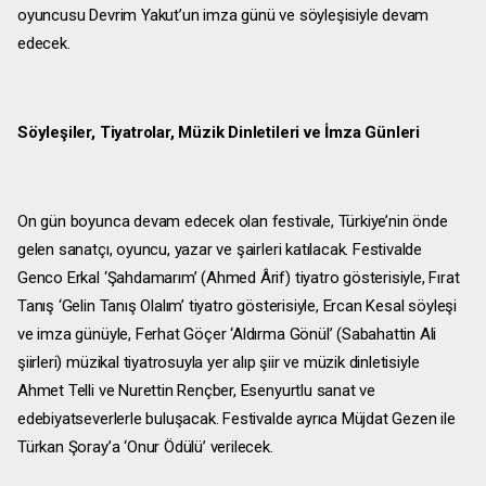
oyuncusu Devrim Yakut’un imza günü ve söyleşisiyle devam
edecek.
Söyleşiler, Tiyatrolar, Müzik Dinletileri ve İmza Günleri
On gün boyunca devam edecek olan festivale, Türkiye’nin önde
gelen sanatçı, oyuncu, yazar ve şairleri katılacak. Festivalde
Genco Erkal ‘Şahdamarım’ (Ahmed Ârif) tiyatro gösterisiyle, Fırat
Tanış ‘Gelin Tanış Olalım’ tiyatro gösterisiyle, Ercan Kesal söyleşi
ve imza günüyle, Ferhat Göçer ‘Aldırma Gönül’ (Sabahattin Ali
şiirleri) müzikal tiyatrosuyla yer alıp şiir ve müzik dinletisiyle
Ahmet Telli ve Nurettin Rençber, Esenyurtlu sanat ve
edebiyatseverlerle buluşacak. Festivalde ayrıca Müjdat Gezen ile
Türkan Şoray’a ‘Onur Ödülü’ verilecek.