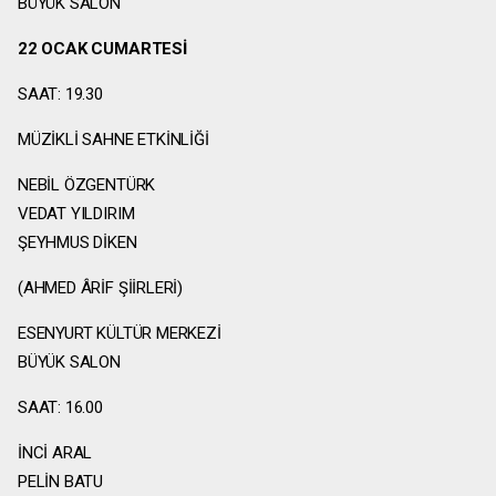
BÜYÜK SALON
22 OCAK CUMARTESİ
SAAT: 19.30
MÜZİKLİ SAHNE ETKİNLİĞİ
NEBİL ÖZGENTÜRK
VEDAT YILDIRIM
ŞEYHMUS DİKEN
(AHMED ÂRİF ŞİİRLERİ)
ESENYURT KÜLTÜR MERKEZİ
BÜYÜK SALON
SAAT: 16.00
İNCİ ARAL
PELİN BATU