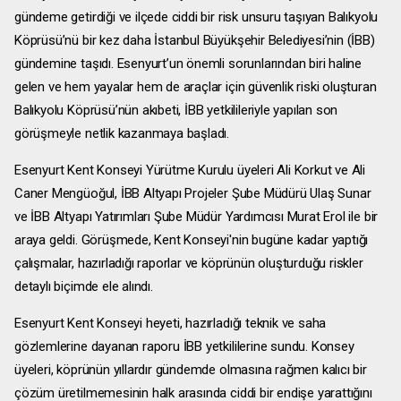
gündeme getirdiği ve ilçede ciddi bir risk unsuru taşıyan Balıkyolu
Köprüsü’nü bir kez daha İstanbul Büyükşehir Belediyesi’nin (İBB)
gündemine taşıdı. Esenyurt’un önemli sorunlarından biri haline
gelen ve hem yayalar hem de araçlar için güvenlik riski oluşturan
Balıkyolu Köprüsü’nün akıbeti, İBB yetkilileriyle yapılan son
görüşmeyle netlik kazanmaya başladı.
Esenyurt Kent Konseyi Yürütme Kurulu üyeleri Ali Korkut ve Ali
Caner Mengüoğul, İBB Altyapı Projeler Şube Müdürü Ulaş Sunar
ve İBB Altyapı Yatırımları Şube Müdür Yardımcısı Murat Erol ile bir
araya geldi. Görüşmede, Kent Konseyi'nin bugüne kadar yaptığı
çalışmalar, hazırladığı raporlar ve köprünün oluşturduğu riskler
detaylı biçimde ele alındı.
Esenyurt Kent Konseyi heyeti, hazırladığı teknik ve saha
gözlemlerine dayanan raporu İBB yetkililerine sundu. Konsey
üyeleri, köprünün yıllardır gündemde olmasına rağmen kalıcı bir
çözüm üretilmemesinin halk arasında ciddi bir endişe yarattığını