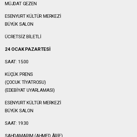
MÜJDAT GEZEN
ESENYURT KÜLTÜR MERKEZİ
BÜYÜK SALON
ÜCRETSİZ BİLETLİ
24 OCAK PAZARTESİ
SAAT: 15.00
KÜÇÜK PRENS
(ÇOCUK TİYATROSU)
(EDEBİYAT UYARLAMASI)
ESENYURT KÜLTÜR MERKEZİ
BÜYÜK SALON
SAAT: 19.30
ŞAHDAMARIM (AHMED ÂRİF)