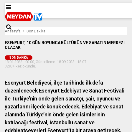
Anasayfa
Son Dakika
ESENYURT, 10 GÜN BOYUNCA KÜLTÜRÜN VE SANATIN MERKEZİ
OLACAK
SON DAKIKA
13.01.2022 - 00:00, Güncelleme: 18.09.2023 - 18:07
3293+ kez okundu.
Esenyurt Belediyesi, ilçe tarihinde ilk defa
düzenlenecek Esenyurt Edebiyat ve Sanat Festivali
ile Türkiye’nin önde gelen sanatçı, şair, oyuncu ve
yazarlarını ilçede konuk edecek. Edebiyat ve sanat
alanında Türkiye’nin önde gelen isimlerinin
katılacağı festival, İstanbullu sanat ve
edebiyatseverleri Esenyurt’ta bir araya getirecek.