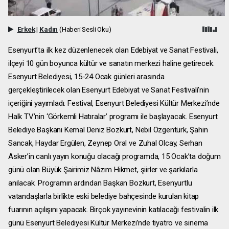
Erkek
|
Kadın
(Haberi Sesli Oku)
Esenyurt’ta ilk kez düzenlenecek olan Edebiyat ve Sanat Festivali,
ilçeyi 10 gün boyunca kültür ve sanatın merkezi haline getirecek.
Esenyurt Belediyesi, 15-24 Ocak günleri arasında
gerçekleştirilecek olan Esenyurt Edebiyat ve Sanat Festivali’nin
içeriğini yayımladı. Festival, Esenyurt Belediyesi Kültür Merkezi’nde
Halk TV’nin ‘Görkemli Hatıralar’ programı ile başlayacak. Esenyurt
Belediye Başkanı Kemal Deniz Bozkurt, Nebil Özgentürk, Şahin
Sancak, Haydar Ergülen, Zeynep Oral ve Zuhal Olcay, Serhan
Asker’in canlı yayın konuğu olacağı programda, 15 Ocak’ta doğum
günü olan Büyük Şairimiz Nâzım Hikmet, şiirler ve şarkılarla
anılacak. Programın ardından Başkan Bozkurt, Esenyurtlu
vatandaşlarla birlikte eski belediye bahçesinde kurulan kitap
fuarının açılışını yapacak. Birçok yayınevinin katılacağı festivalin ilk
günü Esenyurt Belediyesi Kültür Merkezi’nde tiyatro ve sinema