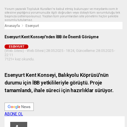
Yorum yazarak Topluluk Kuralları’nı kabul etmiş bulunuyor ve meydantv.com.tr
sitesine yaptığınız yorumunuzla ilgili doğrudan veya dolaylı tüm sorumluluğu tek
başınıza üstleniyorsunuz. Yazılan tüm yorumlardan site yönetimi hiçbir şekilde
sorumlu tutulamaz.
Anasayfa
Esenyurt
Esenyurt Kent Konseyi'nden İBB ile Önemli Görüşme
ESENYURT
(Web Sitesi) - Web Sitesi | 28.05.2025 - 18:24, Güncelleme: 28.05.2025 -
22:11
7121+ kez okundu.
Esenyurt Kent Konseyi, Balıkyolu Köprüsü'nün
durumu için İBB yetkilileriyle görüştü. Proje
tamamlandı, ihale süreci için hazırlıklar sürüyor.
ABONE OL