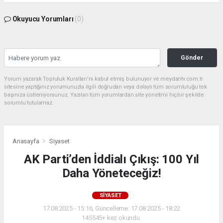
Okuyucu Yorumları
(0)
Gönder
Yorum yazarak Topluluk Kuralları’nı kabul etmiş bulunuyor ve meydantv.com.tr
sitesine yaptığınız yorumunuzla ilgili doğrudan veya dolaylı tüm sorumluluğu tek
başınıza üstleniyorsunuz. Yazılan tüm yorumlardan site yönetimi hiçbir şekilde
sorumlu tutulamaz.
Anasayfa
Siyaset
AK Parti’den İddialı Çıkış: 100 Yıl
Daha Yöneteceğiz!
SIYASET
17.08.2025 - 15:16, Güncelleme: 17.08.2025 - 18:22
145545+ kez okundu.