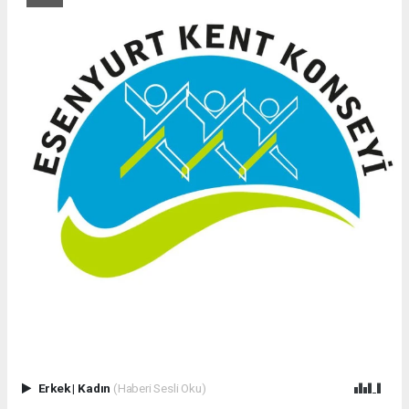
Erkek
|
Kadın
(Haberi Sesli Oku)