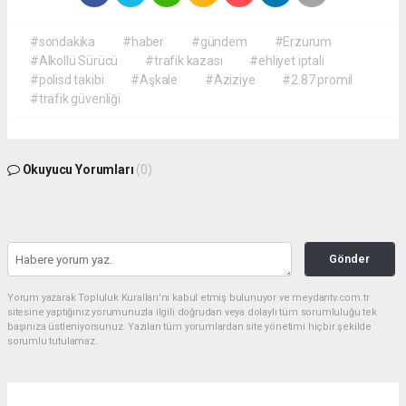
#sondakika
#haber
#gündem
#Erzurum
#Alkollü Sürücü
#trafik kazası
#ehliyet iptali
#polisd takibi
#Aşkale
#Aziziye
#2.87 promil
#trafik güvenliği
Okuyucu Yorumları
(0)
Gönder
Yorum yazarak Topluluk Kuralları’nı kabul etmiş bulunuyor ve meydantv.com.tr
sitesine yaptığınız yorumunuzla ilgili doğrudan veya dolaylı tüm sorumluluğu tek
başınıza üstleniyorsunuz. Yazılan tüm yorumlardan site yönetimi hiçbir şekilde
sorumlu tutulamaz.