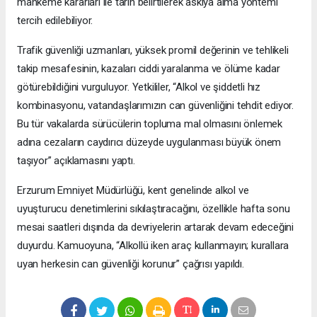
mahkeme kararları ile tarih belirtilerek askıya alma yöntemi
tercih edilebiliyor.
Trafik güvenliği uzmanları, yüksek promil değerinin ve tehlikeli
takip mesafesinin, kazaları ciddi yaralanma ve ölüme kadar
götürebildiğini vurguluyor. Yetkililer, “Alkol ve şiddetli hız
kombinasyonu, vatandaşlarımızın can güvenliğini tehdit ediyor.
Bu tür vakalarda sürücülerin topluma mal olmasını önlemek
adına cezaların caydırıcı düzeyde uygulanması büyük önem
taşıyor” açıklamasını yaptı.
Erzurum Emniyet Müdürlüğü, kent genelinde alkol ve
uyuşturucu denetimlerini sıkılaştıracağını, özellikle hafta sonu
mesai saatleri dışında da devriyelerin artarak devam edeceğini
duyurdu. Kamuoyuna, “Alkollü iken araç kullanmayın; kurallara
uyan herkesin can güvenliği korunur” çağrısı yapıldı.