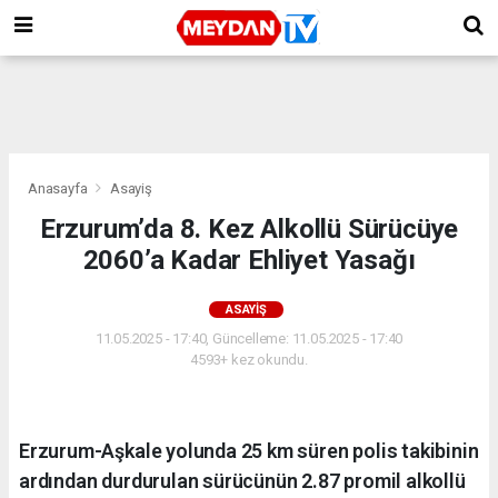
Anasayfa
Asayiş
Erzurum’da 8. Kez Alkollü Sürücüye
2060’a Kadar Ehliyet Yasağı
ASAYIŞ
11.05.2025 - 17:40, Güncelleme: 11.05.2025 - 17:40
4593+ kez okundu.
Erzurum-Aşkale yolunda 25 km süren polis takibinin
ardından durdurulan sürücünün 2.87 promil alkollü