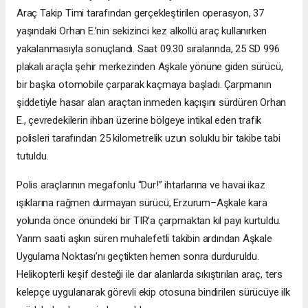
Araç Takip Timi tarafından gerçekleştirilen operasyon, 37
yaşındaki Orhan E.’nin sekizinci kez alkollü araç kullanırken
yakalanmasıyla sonuçlandı. Saat 09.30 sıralarında, 25 SD 996
plakalı araçla şehir merkezinden Aşkale yönüne giden sürücü,
bir başka otomobile çarparak kaçmaya başladı. Çarpmanın
şiddetiyle hasar alan araçtan inmeden kaçışını sürdüren Orhan
E., çevredekilerin ihbarı üzerine bölgeye intikal eden trafik
polisleri tarafından 25 kilometrelik uzun soluklu bir takibe tabi
tutuldu.
Polis araçlarının megafonlu “Dur!” ihtarlarına ve havai ikaz
ışıklarına rağmen durmayan sürücü, Erzurum–Aşkale kara
yolunda önce önündeki bir TIR’a çarpmaktan kıl payı kurtuldu.
Yarım saati aşkın süren muhalefetli takibin ardından Aşkale
Uygulama Noktası’nı geçtikten hemen sonra durduruldu.
Helikopterli keşif desteği ile dar alanlarda sıkıştırılan araç, ters
kelepçe uygulanarak görevli ekip otosuna bindirilen sürücüye ilk