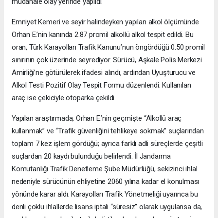
müdahale olay yerinde yapıldı.
Emniyet Kemeri ve seyir halindeyken yapılan alkol ölçümünde
Orhan E.’nin kanında 2.87 promil alkollü alkol tespit edildi. Bu
oran, Türk Karayolları Trafik Kanunu’nun öngördüğü 0.50 promil
sınırının çok üzerinde seyrediyor. Sürücü, Aşkale Polis Merkezi
Amirliği’ne götürülerek ifadesi alındı, ardından Uyuşturucu ve
Alkol Testi Pozitif Olay Tespit Formu düzenlendi. Kullanılan
araç ise çekiciyle otoparka çekildi.
Yapılan araştırmada, Orhan E.’nin geçmişte “Alkollü araç
kullanmak” ve “Trafik güvenliğini tehlikeye sokmak” suçlarından
toplam 7 kez işlem gördüğü; ayrıca farklı adli süreçlerde çeşitli
suçlardan 20 kaydı bulunduğu belirlendi. İl Jandarma
Komutanlığı Trafik Denetleme Şube Müdürlüğü, sekizinci ihlal
nedeniyle sürücünün ehliyetine 2060 yılına kadar el konulması
yönünde karar aldı. Karayolları Trafik Yönetmeliği uyarınca bu
denli çoklu ihlallerde lisans iptali “süresiz” olarak uygulansa da,