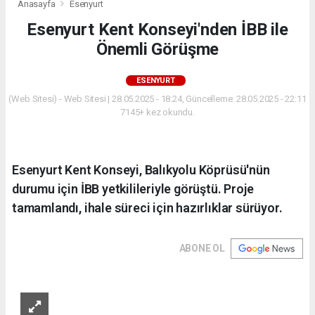
Anasayfa
Esenyurt
Esenyurt Kent Konseyi'nden İBB ile
Önemli Görüşme
ESENYURT
(Web Sitesi) - Web Sitesi | 28.05.2025 - 18:24, Güncelleme: 28.05.2025 - 22:11
7145+ kez okundu.
Esenyurt Kent Konseyi, Balıkyolu Köprüsü'nün
durumu için İBB yetkilileriyle görüştü. Proje
tamamlandı, ihale süreci için hazırlıklar sürüyor.
ABONE OL