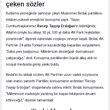
çeken sözler
Kutlama yemeğinde sahneye çıkan Muammer Birdal, partililere
hitaben yüksek enerjili bir konuşma yaptı. “Sayın
Cumhurbaşkanımız
Recep Tayyip Erdoğan
’ın liderliğinde,
Allah’ın izniyle bu ülkeyi 50 yıl, 100 yıl daha AK Parti teşkilatları
yönetecek!” diyerek salondaki coşkuyu zirveye taşıdı. Birdal, AK
Parti’nin 24 yılda Türkiye’ye kazandırdığı başarıları vurgularken,
“Daha yeni başlıyoruz. Milletimizin desteğiyle durmaksızın
çalışacağız,” dedi. Konuşma, partililerden büyük alkış aldı ve
sosyal medyada geniş yankı buldu.
Birdal’ın bu iddialı sözleri, AK Parti’nin uzun vadeli vizyonuna
olan inancı yansıttı. Partililer, konuşmanın ardından “Recep
Tayyip Erdoğan” sloganlarıyla salonu inletti. Birdal, konuşmasını,
“Milletimizin iradesiyle yazılmış bir başarı hikâyesini devam
ettireceğiz,” diyerek tamamladı.