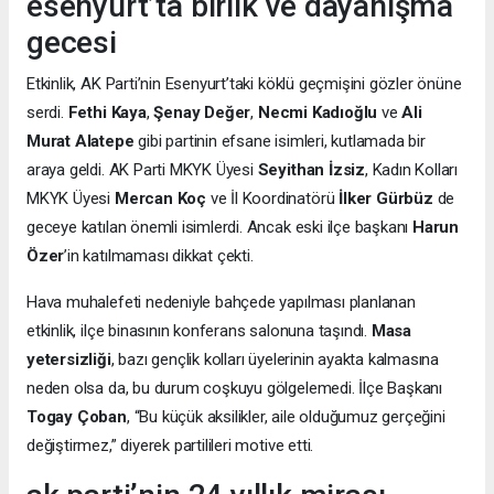
esenyurt’ta birlik ve dayanışma
gecesi
Etkinlik, AK Parti’nin Esenyurt’taki köklü geçmişini gözler önüne
serdi.
Fethi Kaya
,
Şenay Değer
,
Necmi Kadıoğlu
ve
Ali
Murat Alatepe
gibi partinin efsane isimleri, kutlamada bir
araya geldi. AK Parti MKYK Üyesi
Seyithan İzsiz
, Kadın Kolları
MKYK Üyesi
Mercan Koç
ve İl Koordinatörü
İlker Gürbüz
de
geceye katılan önemli isimlerdi. Ancak eski ilçe başkanı
Harun
Özer
’in katılmaması dikkat çekti.
Hava muhalefeti nedeniyle bahçede yapılması planlanan
etkinlik, ilçe binasının konferans salonuna taşındı.
Masa
yetersizliği
, bazı gençlik kolları üyelerinin ayakta kalmasına
neden olsa da, bu durum coşkuyu gölgelemedi. İlçe Başkanı
Togay Çoban
, “Bu küçük aksilikler, aile olduğumuz gerçeğini
değiştirmez,” diyerek partilileri motive etti.