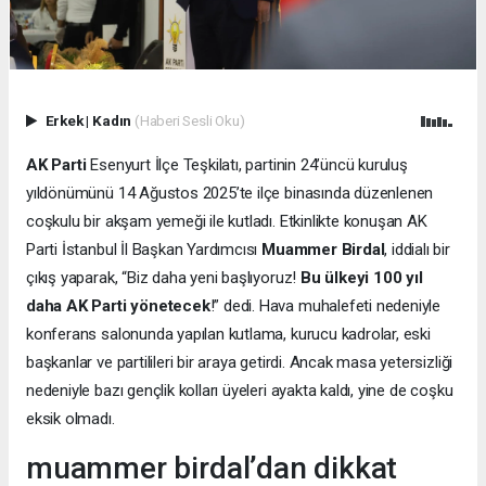
Erkek
|
Kadın
(Haberi Sesli Oku)
AK Parti
Esenyurt İlçe Teşkilatı, partinin 24’üncü kuruluş
yıldönümünü 14 Ağustos 2025’te ilçe binasında düzenlenen
coşkulu bir akşam yemeği ile kutladı. Etkinlikte konuşan AK
Parti İstanbul İl Başkan Yardımcısı
Muammer Birdal
, iddialı bir
çıkış yaparak, “Biz daha yeni başlıyoruz!
Bu ülkeyi 100 yıl
daha AK Parti yönetecek
!” dedi. Hava muhalefeti nedeniyle
konferans salonunda yapılan kutlama, kurucu kadrolar, eski
başkanlar ve partilileri bir araya getirdi. Ancak masa yetersizliği
nedeniyle bazı gençlik kolları üyeleri ayakta kaldı, yine de coşku
eksik olmadı.
muammer birdal’dan dikkat