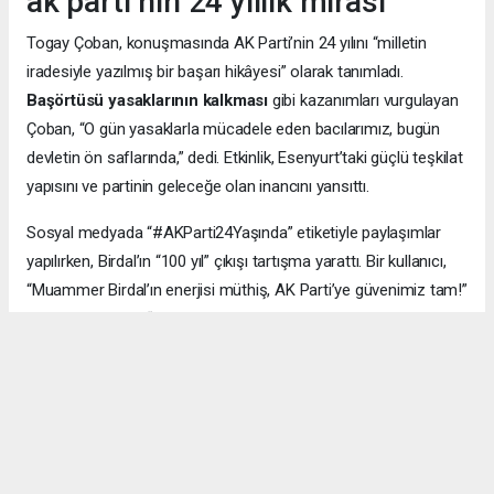
ak parti’nin 24 yıllık mirası
Togay Çoban, konuşmasında AK Parti’nin 24 yılını “milletin
iradesiyle yazılmış bir başarı hikâyesi” olarak tanımladı.
Başörtüsü yasaklarının kalkması
gibi kazanımları vurgulayan
Çoban, “O gün yasaklarla mücadele eden bacılarımız, bugün
devletin ön saflarında,” dedi. Etkinlik, Esenyurt’taki güçlü teşkilat
yapısını ve partinin geleceğe olan inancını yansıttı.
Sosyal medyada “#AKParti24Yaşında” etiketiyle paylaşımlar
yapılırken, Birdal’ın “100 yıl” çıkışı tartışma yarattı. Bir kullanıcı,
“Muammer Birdal’ın enerjisi müthiş, AK Parti’ye güvenimiz tam!”
derken, bir diğeri, “100 yıl iddialı, ama millet desteklerse neden
olmasın?” yorumunu yaptı.
#AK Parti
#Esenyurt
#Muammer Birdal