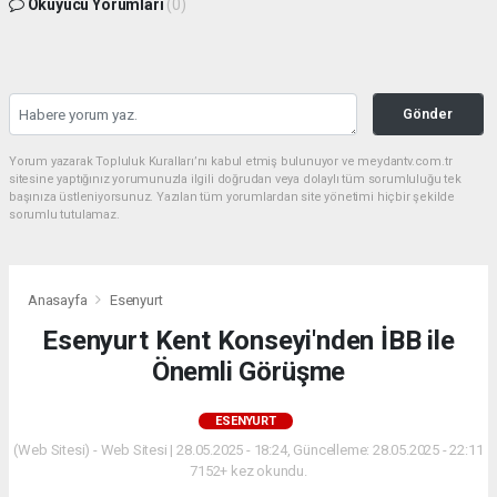
Okuyucu Yorumları
(0)
Gönder
Yorum yazarak Topluluk Kuralları’nı kabul etmiş bulunuyor ve meydantv.com.tr
sitesine yaptığınız yorumunuzla ilgili doğrudan veya dolaylı tüm sorumluluğu tek
başınıza üstleniyorsunuz. Yazılan tüm yorumlardan site yönetimi hiçbir şekilde
sorumlu tutulamaz.
Anasayfa
Esenyurt
Esenyurt Kent Konseyi'nden İBB ile
Önemli Görüşme
ESENYURT
(Web Sitesi) - Web Sitesi | 28.05.2025 - 18:24, Güncelleme: 28.05.2025 - 22:11
7152+ kez okundu.