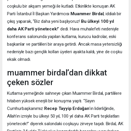
coşkulu bir akşam yemeği ile kutladı. Etkinlikte konuşan AK
Parti İstanbul İl Başkan Yardımcısı
Muammer Birdal
, iddialı bir
çıkış yaparak, “Biz daha yeni başlıyoruz!
Bu ülkeyi 100 yıl
daha AK Parti yönetecek
!” dedi. Hava muhalefeti nedeniyle
konferans salonunda yapılan kutlama, kurucu kadrolar, eski
başkanlar ve partilileri bir araya getirdi. Ancak masa yetersizliği
nedeniyle bazı gençlik kolları üyeleri ayakta kaldı, yine de coşku
eksik olmadı.
muammer birdal’dan dikkat
çeken sözler
Kutlama yemeğinde sahneye çıkan Muammer Birdal, partililere
hitaben yüksek enerjili bir konuşma yaptı. “Sayın
Cumhurbaşkanımız
Recep Tayyip Erdoğan
’ın liderliğinde,
Allah’ın izniyle bu ülkeyi 50 yıl, 100 yıl daha AK Parti teşkilatları
yönetecek!” diyerek salondaki coşkuyu zirveye taşıdı. Birdal, AK