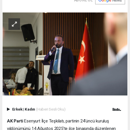
Erkek
|
Kadın
(Haberi Sesli Oku)
AK Parti
Esenyurt İlçe Teşkilatı, partinin 24’üncü kuruluş
yıldönümünü 14 Ağustos 2025’te ilçe binasında düzenlenen