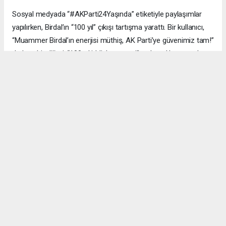
Sosyal medyada “#AKParti24Yaşında” etiketiyle paylaşımlar
yapılırken, Birdal’ın “100 yıl” çıkışı tartışma yarattı. Bir kullanıcı,
“Muammer Birdal’ın enerjisi müthiş, AK Parti’ye güvenimiz tam!”
derken, bir diğeri, “100 yıl iddialı, ama millet desteklerse neden
olmasın?” yorumunu yaptı.
#AK Parti
#Esenyurt
#Muammer Birdal
#Togay Çoban
#24. yıl kutlaması
#Recep Tayyip Erdoğan
#Necmi Kadıoğlu
#Şenay Değer
#Fethi Kaya
#başarı hikâyesi
Okuyucu Yorumları
(0)