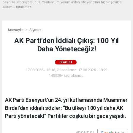
başınıza üstleniyorsunuz. Yazılan tüm yorumlardan site yönetimi hiçbir şekilde
sorumlu tutulamaz.
Anasayfa
Siyaset
AK Parti’den İddialı Çıkış: 100 Yıl
Daha Yöneteceğiz!
SIYASET
17.08.2025 - 15:16, Güncelleme: 17.08.2025 - 18:22
145558+ kez okundu.
AK Parti Esenyurt’un 24. yıl kutlamasında Muammer
Birdal’dan iddialı sözler: “Bu ülkeyi 100 yıl daha AK
Parti yönetecek!” Partililer coşkulu bir gece yaşadı.
ABONE OL