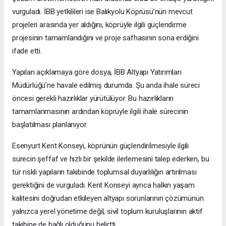
vurguladı. İBB yetkilileri ise Balıkyolu Köprüsü’nün mevcut
projeleri arasında yer aldığını, köprüyle ilgili güçlendirme
projesinin tamamlandığını ve proje safhasının sona erdiğini
ifade etti.
Yapılan açıklamaya göre dosya, İBB Altyapı Yatırımları
Müdürlüğü’ne havale edilmiş durumda. Şu anda ihale süreci
öncesi gerekli hazırlıklar yürütülüyor. Bu hazırlıkların
tamamlanmasının ardından köprüyle ilgili ihale sürecinin
başlatılması planlanıyor.
Esenyurt Kent Konseyi, köprünün güçlendirilmesiyle ilgili
sürecin şeffaf ve hızlı bir şekilde ilerlemesini talep ederken, bu
tür riskli yapıların takibinde toplumsal duyarlılığın artırılması
gerektiğini de vurguladı. Kent Konseyi ayrıca halkın yaşam
kalitesini doğrudan etkileyen altyapı sorunlarının çözümünün
yalnızca yerel yönetime değil, sivil toplum kuruluşlarının aktif
takibine de bağlı olduğunu belirtti.