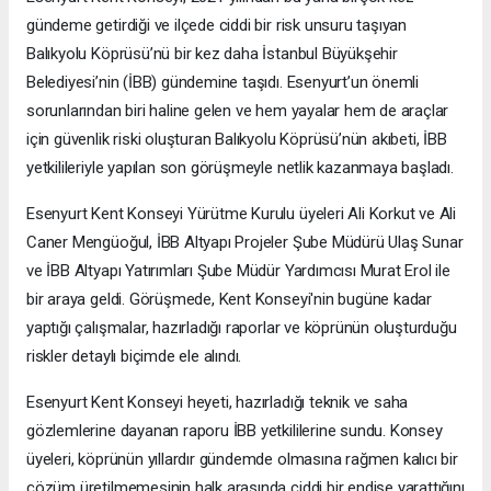
gündeme getirdiği ve ilçede ciddi bir risk unsuru taşıyan
Balıkyolu Köprüsü’nü bir kez daha İstanbul Büyükşehir
Belediyesi’nin (İBB) gündemine taşıdı. Esenyurt’un önemli
sorunlarından biri haline gelen ve hem yayalar hem de araçlar
için güvenlik riski oluşturan Balıkyolu Köprüsü’nün akıbeti, İBB
yetkilileriyle yapılan son görüşmeyle netlik kazanmaya başladı.
Esenyurt Kent Konseyi Yürütme Kurulu üyeleri Ali Korkut ve Ali
Caner Mengüoğul, İBB Altyapı Projeler Şube Müdürü Ulaş Sunar
ve İBB Altyapı Yatırımları Şube Müdür Yardımcısı Murat Erol ile
bir araya geldi. Görüşmede, Kent Konseyi'nin bugüne kadar
yaptığı çalışmalar, hazırladığı raporlar ve köprünün oluşturduğu
riskler detaylı biçimde ele alındı.
Esenyurt Kent Konseyi heyeti, hazırladığı teknik ve saha
gözlemlerine dayanan raporu İBB yetkililerine sundu. Konsey
üyeleri, köprünün yıllardır gündemde olmasına rağmen kalıcı bir
çözüm üretilmemesinin halk arasında ciddi bir endişe yarattığını