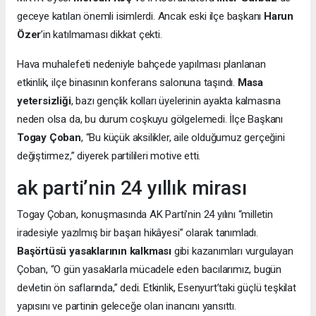
geceye katılan önemli isimlerdi. Ancak eski ilçe başkanı
Harun
Özer
’in katılmaması dikkat çekti.
Hava muhalefeti nedeniyle bahçede yapılması planlanan
etkinlik, ilçe binasının konferans salonuna taşındı.
Masa
yetersizliği
, bazı gençlik kolları üyelerinin ayakta kalmasına
neden olsa da, bu durum coşkuyu gölgelemedi. İlçe Başkanı
Togay Çoban
, “Bu küçük aksilikler, aile olduğumuz gerçeğini
değiştirmez,” diyerek partilileri motive etti.
ak parti’nin 24 yıllık mirası
Togay Çoban, konuşmasında AK Parti’nin 24 yılını “milletin
iradesiyle yazılmış bir başarı hikâyesi” olarak tanımladı.
Başörtüsü yasaklarının kalkması
gibi kazanımları vurgulayan
Çoban, “O gün yasaklarla mücadele eden bacılarımız, bugün
devletin ön saflarında,” dedi. Etkinlik, Esenyurt’taki güçlü teşkilat
yapısını ve partinin geleceğe olan inancını yansıttı.