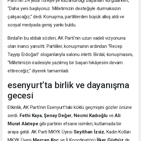
Parti’nin 24 yılda Türkiye’ye kazandırdığı başarıları vurgularken,
“Daha yeni başlıyoruz. Milletimizin desteğiyle durmaksızın
çalışacağız,” dedi. Konuşma, partililerden büyük alkış aldı ve
sosyal medyada geniş yankı buldu.
Birdal’ın bu iddialı sözleri, AK Parti’nin uzun vadeli vizyonuna
olan inancı yansıttı. Partililer, konuşmanın ardından “Recep
Tayyip Erdoğan” sloganlarıyla salonu inletti. Birdal, konuşmasını,
“Milletimizin iradesiyle yazılmış bir başarı hikâyesini devam
ettireceğiz,” diyerek tamamladı.
esenyurt’ta birlik ve dayanışma
gecesi
Etkinlik, AK Parti’nin Esenyurt’taki köklü geçmişini gözler önüne
serdi.
Fethi Kaya
,
Şenay Değer
,
Necmi Kadıoğlu
ve
Ali
Murat Alatepe
gibi partinin efsane isimleri, kutlamada bir
araya geldi. AK Parti MKYK Üyesi
Seyithan İzsiz
, Kadın Kolları
MKYK Üyesi
Mercan Koç
ve İl Koordinatörü
İlker Gürbüz
de