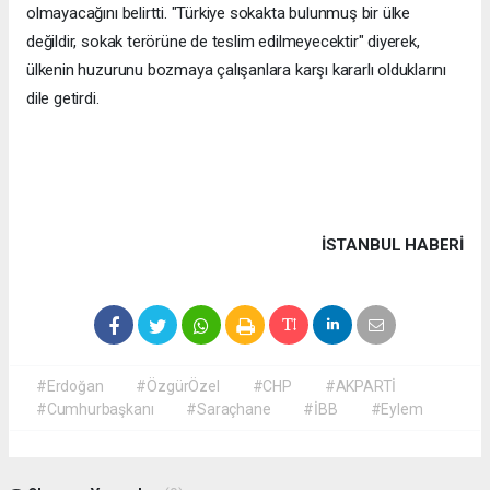
olmayacağını belirtti. "Türkiye sokakta bulunmuş bir ülke
değildir, sokak terörüne de teslim edilmeyecektir" diyerek,
ülkenin huzurunu bozmaya çalışanlara karşı kararlı olduklarını
dile getirdi.
İSTANBUL HABERİ
#Erdoğan
#ÖzgürÖzel
#CHP
#AKPARTİ
#Cumhurbaşkanı
#Saraçhane
#İBB
#Eylem