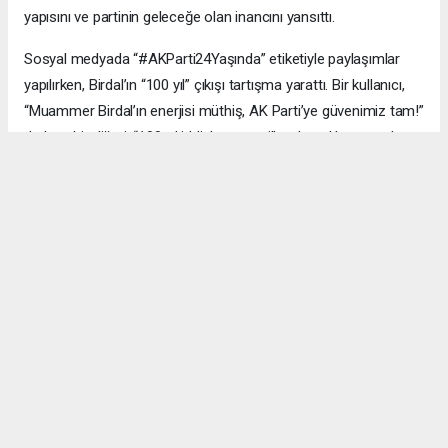
yapısını ve partinin geleceğe olan inancını yansıttı.
Sosyal medyada “#AKParti24Yaşında” etiketiyle paylaşımlar
yapılırken, Birdal’ın “100 yıl” çıkışı tartışma yarattı. Bir kullanıcı,
“Muammer Birdal’ın enerjisi müthiş, AK Parti’ye güvenimiz tam!”
derken, bir diğeri, “100 yıl iddialı, ama millet desteklerse neden
olmasın?” yorumunu yaptı.
#AK Parti
#Esenyurt
#Muammer Birdal
#Togay Çoban
#24. yıl kutlaması
#Recep Tayyip Erdoğan
#Necmi Kadıoğlu
#Şenay Değer
#Fethi Kaya
#başarı hikâyesi
Okuyucu Yorumları
(0)