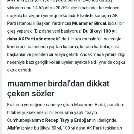
AK Parti
Esenyurt İlçe Teşkilatı, partinin 24’üncü kuruluş
yıldönümünü 14 Ağustos 2025’te ilçe binasında düzenlenen
coşkulu bir akşam yemeği ile kutladı. Etkinlikte konuşan AK
Parti İstanbul İl Başkan Yardımcısı
Muammer Birdal
, iddialı bir
çıkış yaparak, “Biz daha yeni başlıyoruz!
Bu ülkeyi 100 yıl
daha AK Parti yönetecek
!” dedi. Hava muhalefeti nedeniyle
konferans salonunda yapılan kutlama, kurucu kadrolar, eski
başkanlar ve partilileri bir araya getirdi. Ancak masa yetersizliği
nedeniyle bazı gençlik kolları üyeleri ayakta kaldı, yine de coşku
eksik olmadı.
muammer birdal’dan dikkat
çeken sözler
Kutlama yemeğinde sahneye çıkan Muammer Birdal, partililere
hitaben yüksek enerjili bir konuşma yaptı. “Sayın
Cumhurbaşkanımız
Recep Tayyip Erdoğan
’ın liderliğinde,
Allah’ın izniyle bu ülkeyi 50 yıl, 100 yıl daha AK Parti teşkilatları