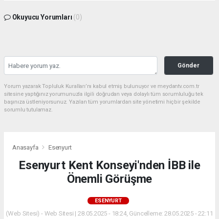
Okuyucu Yorumları
(0)
Gönder
Yorum yazarak Topluluk Kuralları’nı kabul etmiş bulunuyor ve meydantv.com.tr
sitesine yaptığınız yorumunuzla ilgili doğrudan veya dolaylı tüm sorumluluğu tek
başınıza üstleniyorsunuz. Yazılan tüm yorumlardan site yönetimi hiçbir şekilde
sorumlu tutulamaz.
Anasayfa
Esenyurt
Esenyurt Kent Konseyi'nden İBB ile
Önemli Görüşme
ESENYURT
(Web Sitesi) - Web Sitesi | 28.05.2025 - 18:24, Güncelleme: 28.05.2025 - 22:11