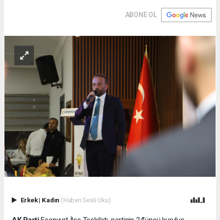
ABONE OL
Erkek
|
Kadın
(Haberi Sesli Oku)