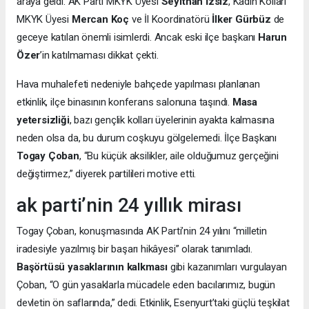
araya geldi. AK Parti MKYK Üyesi
Seyithan İzsiz
, Kadın Kolları
MKYK Üyesi
Mercan Koç
ve İl Koordinatörü
İlker Gürbüz
de
geceye katılan önemli isimlerdi. Ancak eski ilçe başkanı
Harun
Özer
’in katılmaması dikkat çekti.
Hava muhalefeti nedeniyle bahçede yapılması planlanan
etkinlik, ilçe binasının konferans salonuna taşındı.
Masa
yetersizliği
, bazı gençlik kolları üyelerinin ayakta kalmasına
neden olsa da, bu durum coşkuyu gölgelemedi. İlçe Başkanı
Togay Çoban
, “Bu küçük aksilikler, aile olduğumuz gerçeğini
değiştirmez,” diyerek partilileri motive etti.
ak parti’nin 24 yıllık mirası
Togay Çoban, konuşmasında AK Parti’nin 24 yılını “milletin
iradesiyle yazılmış bir başarı hikâyesi” olarak tanımladı.
Başörtüsü yasaklarının kalkması
gibi kazanımları vurgulayan
Çoban, “O gün yasaklarla mücadele eden bacılarımız, bugün
devletin ön saflarında,” dedi. Etkinlik, Esenyurt’taki güçlü teşkilat