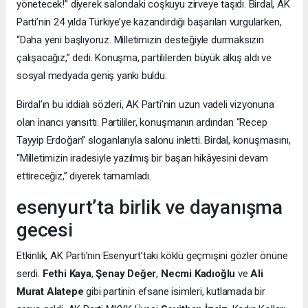
yönetecek!” diyerek salondaki coşkuyu zirveye taşıdı. Birdal, AK
Parti’nin 24 yılda Türkiye’ye kazandırdığı başarıları vurgularken,
“Daha yeni başlıyoruz. Milletimizin desteğiyle durmaksızın
çalışacağız,” dedi. Konuşma, partililerden büyük alkış aldı ve
sosyal medyada geniş yankı buldu.
Birdal’ın bu iddialı sözleri, AK Parti’nin uzun vadeli vizyonuna
olan inancı yansıttı. Partililer, konuşmanın ardından “Recep
Tayyip Erdoğan” sloganlarıyla salonu inletti. Birdal, konuşmasını,
“Milletimizin iradesiyle yazılmış bir başarı hikâyesini devam
ettireceğiz,” diyerek tamamladı.
esenyurt’ta birlik ve dayanışma
gecesi
Etkinlik, AK Parti’nin Esenyurt’taki köklü geçmişini gözler önüne
serdi.
Fethi Kaya
,
Şenay Değer
,
Necmi Kadıoğlu
ve
Ali
Murat Alatepe
gibi partinin efsane isimleri, kutlamada bir