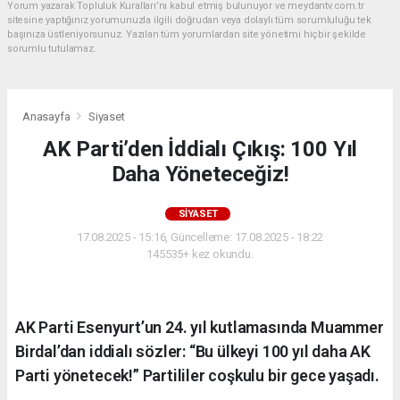
Yorum yazarak Topluluk Kuralları’nı kabul etmiş bulunuyor ve meydantv.com.tr
sitesine yaptığınız yorumunuzla ilgili doğrudan veya dolaylı tüm sorumluluğu tek
başınıza üstleniyorsunuz. Yazılan tüm yorumlardan site yönetimi hiçbir şekilde
sorumlu tutulamaz.
Anasayfa
Siyaset
AK Parti’den İddialı Çıkış: 100 Yıl
Daha Yöneteceğiz!
SIYASET
17.08.2025 - 15:16, Güncelleme: 17.08.2025 - 18:22
145535+ kez okundu.
AK Parti Esenyurt’un 24. yıl kutlamasında Muammer
Birdal’dan iddialı sözler: “Bu ülkeyi 100 yıl daha AK
Parti yönetecek!” Partililer coşkulu bir gece yaşadı.