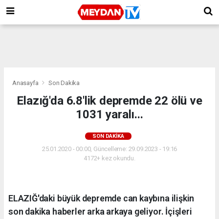
Anasayfa
Son Dakika
Elazığ'da 6.8'lik depremde 22 ölü ve
1031 yaralı...
SON DAKIKA
25.01.2020 - 00:00, Güncelleme: 29.09.2023 - 19:16
4172+ kez okundu.
ELAZIĞ'daki büyük depremde can kaybına ilişkin
son dakika haberler arka arkaya geliyor. İçişleri