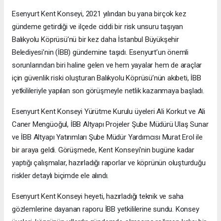
Esenyurt Kent Konseyi, 2021 yılından bu yana birçok kez
gündeme getirdiği ve ilçede ciddi bir risk unsuru taşıyan
Balıkyolu Köprüsü’nü bir kez daha İstanbul Büyükşehir
Belediyesi’nin (İBB) gündemine taşıdı. Esenyurt’un önemli
sorunlarından biri haline gelen ve hem yayalar hem de araçlar
için güvenlik riski oluşturan Balıkyolu Köprüsü’nün akıbeti, İBB
yetkilileriyle yapılan son görüşmeyle netlik kazanmaya başladı.
Esenyurt Kent Konseyi Yürütme Kurulu üyeleri Ali Korkut ve Ali
Caner Mengüoğul, İBB Altyapı Projeler Şube Müdürü Ulaş Sunar
ve İBB Altyapı Yatırımları Şube Müdür Yardımcısı Murat Erol ile
bir araya geldi. Görüşmede, Kent Konseyi'nin bugüne kadar
yaptığı çalışmalar, hazırladığı raporlar ve köprünün oluşturduğu
riskler detaylı biçimde ele alındı.
Esenyurt Kent Konseyi heyeti, hazırladığı teknik ve saha
gözlemlerine dayanan raporu İBB yetkililerine sundu. Konsey