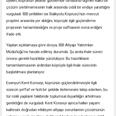
üyeleri, köprünün yıllardır gündemde olmasına rağmen kalıcı bir
çözüm üretilmemesinin halk arasında ciddi bir endişe yarattığını
vurguladı. İBB yetkilileri ise Balıkyolu Köprüsü’nün mevcut
projeleri arasında yer aldığını, köprüyle ilgili güçlendirme
projesinin tamamlandığını ve proje safhasının sona erdiğini
ifade etti.
Yapılan açıklamaya göre dosya, İBB Altyapı Yatırımları
Müdürlüğü’ne havale edilmiş durumda. Şu anda ihale süreci
öncesi gerekli hazırlıklar yürütülüyor. Bu hazırlıkların
tamamlanmasının ardından köprüyle ilgili ihale sürecinin
başlatılması planlanıyor.
Esenyurt Kent Konseyi, köprünün güçlendirilmesiyle ilgili
sürecin şeffaf ve hızlı bir şekilde ilerlemesini talep ederken, bu
tür riskli yapıların takibinde toplumsal duyarlılığın artırılması
gerektiğini de vurguladı. Kent Konseyi ayrıca halkın yaşam
kalitesini doğrudan etkileyen altyapı sorunlarının çözümünün