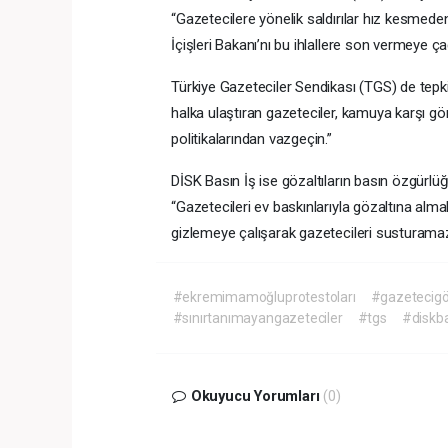
“Gazetecilere yönelik saldırılar hız kesmeden
İçişleri Bakanı’nı bu ihlallere son vermeye ça
Türkiye Gazeteciler Sendikası (TGS) de tepki
halka ulaştıran gazeteciler, kamuya karşı gör
politikalarından vazgeçin.”
DİSK Basın İş ise gözaltıların basın özgürlüğü
“Gazetecileri ev baskınlarıyla gözaltına alma
gizlemeye çalışarak gazetecileri susturamaz
#ekremimamoğluprotestoları
#gazetecigöz
#sınırtanımayangazeteciler
#tgs
#diskba
Okuyucu Yorumları
(0)