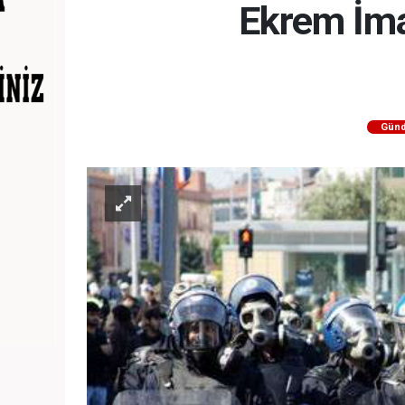
Ekrem İma
Gün