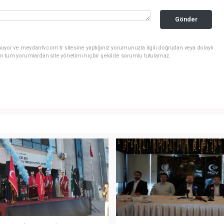
Gönder
uyor ve meydantv.com.tr sitesine yaptığınız yorumunuzla ilgili doğrudan veya dolaylı
n tüm yorumlardan site yönetimi hiçbir şekilde sorumlu tutulamaz.