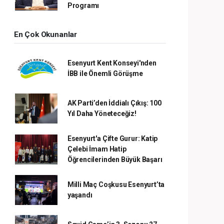
Programı
En Çok Okunanlar
Esenyurt Kent Konseyi'nden
İBB ile Önemli Görüşme
AK Parti’den İddialı Çıkış: 100
Yıl Daha Yöneteceğiz!
Esenyurt'a Çifte Gurur: Katip
Çelebi İmam Hatip
Öğrencilerinden Büyük Başarı
Milli Maç Coşkusu Esenyurt’ta
yaşandı