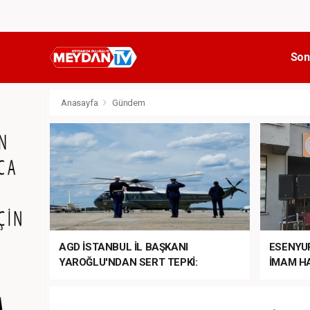
Son
Anasayfa
Gündem
AGD İSTANBUL İL BAŞKANI
ESENYU
YAROĞLU'NDAN SERT TEPKİ:
İMAM HA
“NATO’NUN ÜLKEMİZDE İŞİ NE?”
MEHTER
MEZUNİY