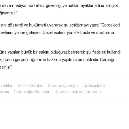
 devam ediyor. Gazeteci güvenliği ve hakları ayaklar altına alınıyor.
ğırıyoruz.”
sini gösterdi ve hükümeti uyararak şu açıklamayı yaptı: “Gerçekleri
evlerini yerine getiriyor. Gazetecilere yönelik baskı ve susturma
ne yapılan büyük bir saldırı olduğunu belirterek şu ifadeleri kullandı:
k, halkın gerçeği öğrenme hakkına yapılmış bir saldırıdır. Gerçeği
sınız.”
altıları
#polisbakınları
#basınözgürlüğü
#polisşiddeti
sıniş
#istanbulportestoları
#gözaltınaalınangazteciler