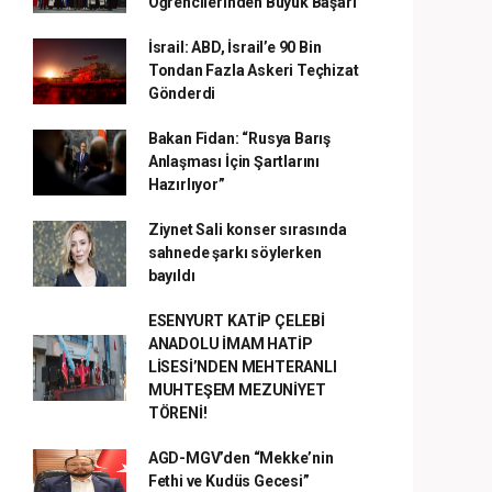
Öğrencilerinden Büyük Başarı
İsrail: ABD, İsrail’e 90 Bin
Tondan Fazla Askeri Teçhizat
Gönderdi
Bakan Fidan: “Rusya Barış
Anlaşması İçin Şartlarını
Hazırlıyor”
Ziynet Sali konser sırasında
sahnede şarkı söylerken
bayıldı
ESENYURT KATİP ÇELEBİ
ANADOLU İMAM HATİP
LİSESİ’NDEN MEHTERANLI
MUHTEŞEM MEZUNİYET
TÖRENİ!
AGD-MGV’den “Mekke’nin
Fethi ve Kudüs Gecesi”