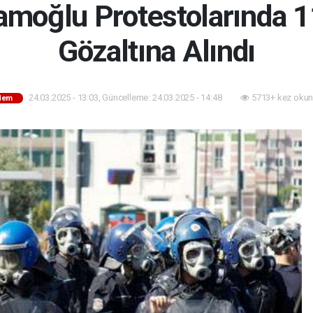
moğlu Protestolarında 1
Gözaltına Alındı
24.03.2025 - 13:03, Güncelleme: 24.03.2025 - 14:48
5713+ kez okun
dem