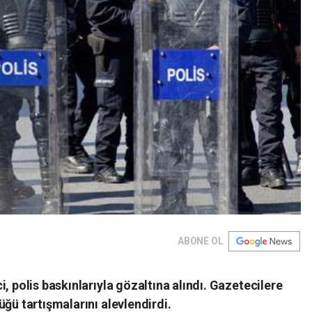
ABONE OL
, polis baskınlarıyla gözaltına alındı. Gazetecilere
üğü tartışmalarını alevlendirdi.