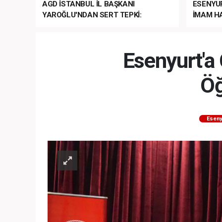
AGD İSTANBUL İL BAŞKANI
ESENYU
YAROĞLU'NDAN SERT TEPKİ:
İMAM HA
“NATO’NUN ÜLKEMİZDE İŞİ NE?”
MEHTER
MEZUNİY
Esenyurt'a 
Öğ
Eseny