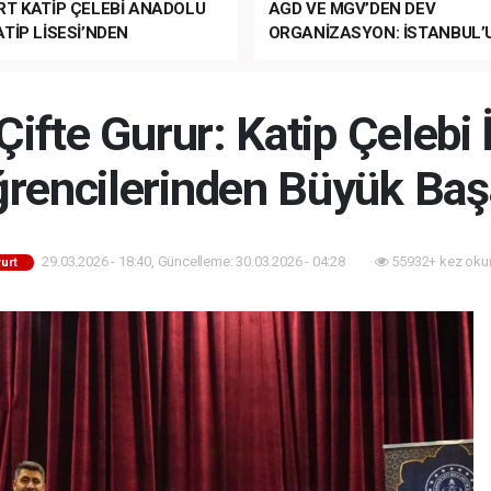
RT KATİP ÇELEBİ ANADOLU
AGD VE MGV’DEN DEV
TİP LİSESİ’NDEN
ORGANİZASYON: İSTANBUL’
ANLI MUHTEŞEM
FETHİ’NİN 573. YILI COŞKUY
ET TÖRENİ!
KUTLANACAK!
Çifte Gurur: Katip Çeleb
rencilerinden Büyük Baş
29.03.2026 - 18:40, Güncelleme: 30.03.2026 - 04:28
55932+ kez oku
urt