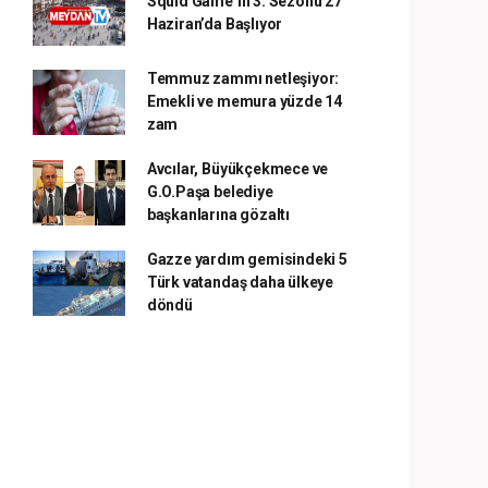
Squid Game’in 3. Sezonu 27
Haziran’da Başlıyor
Temmuz zammı netleşiyor:
Emekli ve memura yüzde 14
zam
Avcılar, Büyükçekmece ve
G.O.Paşa belediye
başkanlarına gözaltı
Gazze yardım gemisindeki 5
Türk vatandaş daha ülkeye
döndü