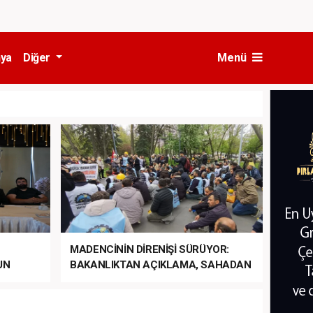
ya
Diğer
Menü
MADENCİNİN DİRENİŞİ SÜRÜYOR:
UN
BAKANLIKTAN AÇIKLAMA, SAHADAN
LA
MÜDAHALE HABERİ GELDİ!