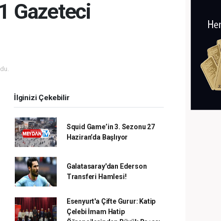
1 Gazeteci
du.
İlginizi Çekebilir
Squid Game’in 3. Sezonu 27
Haziran’da Başlıyor
Galatasaray'dan Ederson
Transferi Hamlesi!
Esenyurt'a Çifte Gurur: Katip
Çelebi İmam Hatip