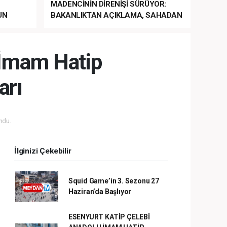
MADENCİNİN DİRENİŞİ SÜRÜYOR:
UN
BAKANLIKTAN AÇIKLAMA, SAHADAN
LA
MÜDAHALE HABERİ GELDİ!
i İmam Hatip
arı
ndu.
İlginizi Çekebilir
Squid Game’in 3. Sezonu 27
Haziran’da Başlıyor
ESENYURT KATİP ÇELEBİ