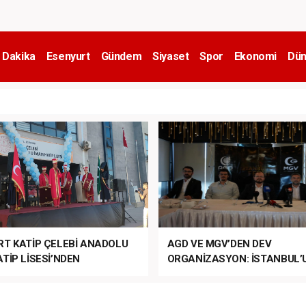
 Dakika
Esenyurt
Gündem
Siyaset
Spor
Ekonomi
Dün
RT KATİP ÇELEBİ ANADOLU
AGD VE MGV’DEN DEV
TİP LİSESİ’NDEN
ORGANİZASYON: İSTANBUL’
ANLI MUHTEŞEM
FETHİ’NİN 573. YILI COŞKUY
ET TÖRENİ!
KUTLANACAK!