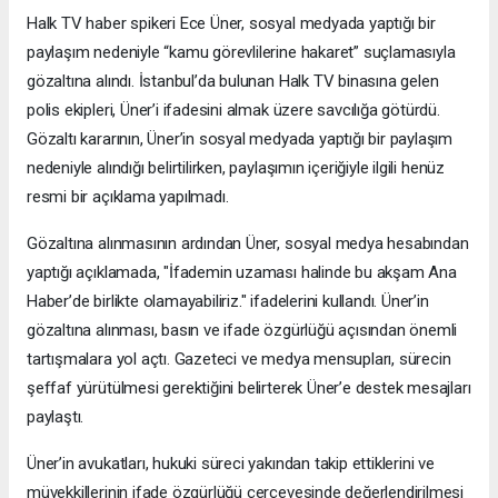
Halk TV haber spikeri Ece Üner, sosyal medyada yaptığı bir
paylaşım nedeniyle “kamu görevlilerine hakaret” suçlamasıyla
gözaltına alındı. İstanbul’da bulunan Halk TV binasına gelen
polis ekipleri, Üner’i ifadesini almak üzere savcılığa götürdü.
Gözaltı kararının, Üner’in sosyal medyada yaptığı bir paylaşım
nedeniyle alındığı belirtilirken, paylaşımın içeriğiyle ilgili henüz
resmi bir açıklama yapılmadı.
Gözaltına alınmasının ardından Üner, sosyal medya hesabından
yaptığı açıklamada, "İfademin uzaması halinde bu akşam Ana
Haber’de birlikte olamayabiliriz." ifadelerini kullandı. Üner’in
gözaltına alınması, basın ve ifade özgürlüğü açısından önemli
tartışmalara yol açtı. Gazeteci ve medya mensupları, sürecin
şeffaf yürütülmesi gerektiğini belirterek Üner’e destek mesajları
paylaştı.
Üner’in avukatları, hukuki süreci yakından takip ettiklerini ve
müvekkillerinin ifade özgürlüğü çerçevesinde değerlendirilmesi