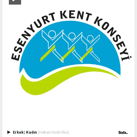
Erkek
|
Kadın
(Haberi Sesli Oku)