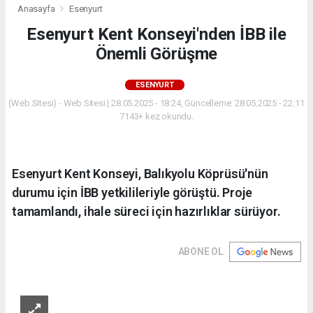
Anasayfa
Esenyurt
Esenyurt Kent Konseyi'nden İBB ile
Önemli Görüşme
ESENYURT
(Web Sitesi) - Web Sitesi | 28.05.2025 - 18:24, Güncelleme: 28.05.2025 - 22:11
7143+ kez okundu.
Esenyurt Kent Konseyi, Balıkyolu Köprüsü'nün
durumu için İBB yetkilileriyle görüştü. Proje
tamamlandı, ihale süreci için hazırlıklar sürüyor.
ABONE OL