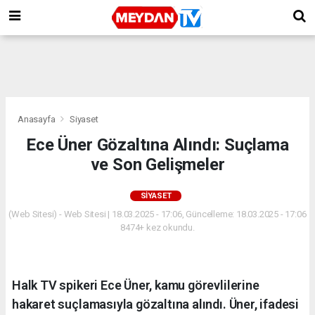
Anasayfa
Siyaset
Ece Üner Gözaltına Alındı: Suçlama
ve Son Gelişmeler
SIYASET
(Web Sitesi) - Web Sitesi | 18.03.2025 - 17:06, Güncelleme: 18.03.2025 - 17:06
8474+ kez okundu.
Halk TV spikeri Ece Üner, kamu görevlilerine
hakaret suçlamasıyla gözaltına alındı. Üner, ifadesi