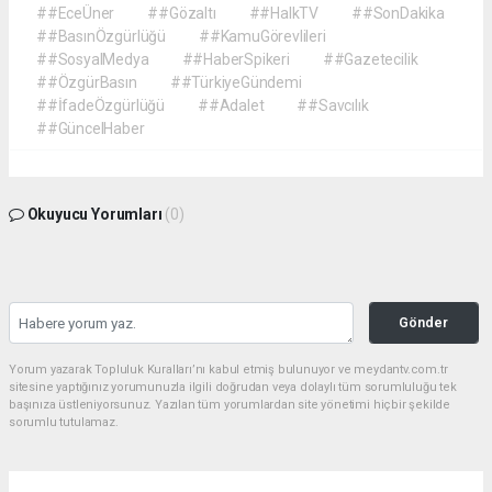
##EceÜner
##Gözaltı
##HalkTV
##SonDakika
##BasınÖzgürlüğü
##KamuGörevlileri
##SosyalMedya
##HaberSpikeri
##Gazetecilik
##ÖzgürBasın
##TürkiyeGündemi
##İfadeÖzgürlüğü
##Adalet
##Savcılık
##GüncelHaber
Okuyucu Yorumları
(0)
Gönder
Yorum yazarak Topluluk Kuralları’nı kabul etmiş bulunuyor ve meydantv.com.tr
sitesine yaptığınız yorumunuzla ilgili doğrudan veya dolaylı tüm sorumluluğu tek
başınıza üstleniyorsunuz. Yazılan tüm yorumlardan site yönetimi hiçbir şekilde
sorumlu tutulamaz.