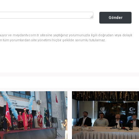
Gönder
uyor ve meydantv.com.tr sitesine yaptığınız yorumunuzla ilgili doğrudan veya dolaylı
n tüm yorumlardan site yönetimi hiçbir şekilde sorumlu tutulamaz.