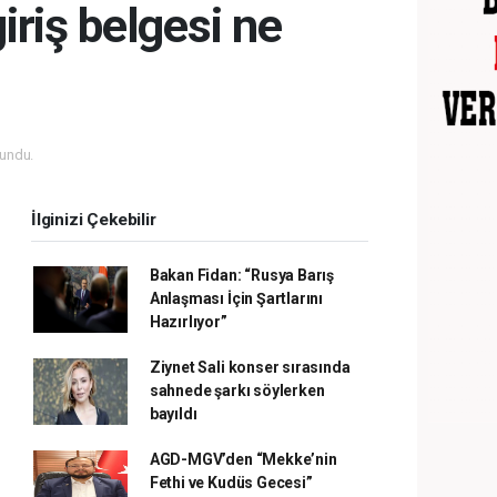
riş belgesi ne
undu.
İlginizi Çekebilir
Bakan Fidan: “Rusya Barış
Anlaşması İçin Şartlarını
Hazırlıyor”
Ziynet Sali konser sırasında
sahnede şarkı söylerken
bayıldı
AGD-MGV’den “Mekke’nin
Fethi ve Kudüs Gecesi”