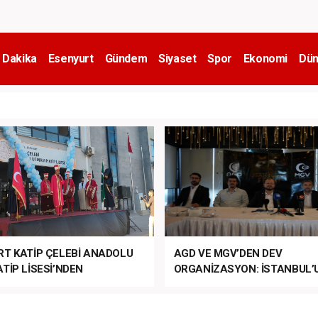
 Dakika
Esenyurt
Gündem
Siyaset
Spor
Ekonomi
Dün
RT KATİP ÇELEBİ ANADOLU
AGD VE MGV’DEN DEV
TİP LİSESİ’NDEN
ORGANİZASYON: İSTANBUL’
ANLI MUHTEŞEM
FETHİ’NİN 573. YILI COŞKUY
ET TÖRENİ!
KUTLANACAK!