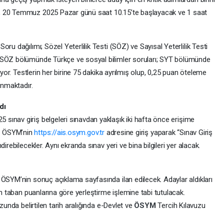
, 20 Temmuz 2025 Pazar günü saat 10.15’te başlayacak ve 1 saat
ru dağılımı; Sözel Yeterlilik Testi (SÖZ) ve Sayısal Yeterlilik Testi
 SÖZ bölümünde Türkçe ve sosyal bilimler soruları; SYT bölümünde
ıyor. Testlerin her birine 75 dakika ayrılmış olup, 0,25 puan öteleme
unmaktadır.
dı
5 sınav giriş belgeleri sınavdan yaklaşık iki hafta önce erişime
ile ÖSYM’nin
https://ais.osym.gov.tr
adresine giriş yaparak “Sınav Giriş
irebilecekler. Aynı ekranda sınav yeri ve bina bilgileri yer alacak.
e ÖSYM’nin sonuç açıklama sayfasında ilan edilecek. Adaylar aldıkları
ın taban puanlarına göre yerleştirme işlemine tabi tutulacak.
zunda belirtilen tarih aralığında e-Devlet ve
ÖSYM
Tercih Kılavuzu