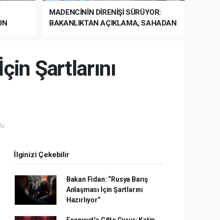
MADENCİNİN DİRENİŞİ SÜRÜYOR:
UN
BAKANLIKTAN AÇIKLAMA, SAHADAN
LA
MÜDAHALE HABERİ GELDİ!
çin Şartlarını
u.
İlginizi Çekebilir
Bakan Fidan: “Rusya Barış
Anlaşması İçin Şartlarını
Hazırlıyor”