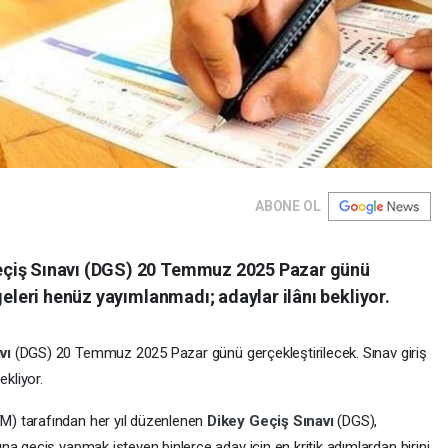
ABONE OL
eçiş Sınavı (DGS) 20 Temmuz 2025 Pazar günü
geleri henüz yayımlanmadı; adaylar ilânı bekliyor.
avı
(DGS) 20 Temmuz 2025 Pazar günü gerçekleştirilecek. Sınav giriş
ekliyor.
) tarafından her yıl düzenlenen
Dikey Geçiş Sınavı
(DGS),
a geçiş yapmak isteyen binlerce aday için en kritik adımlardan birini