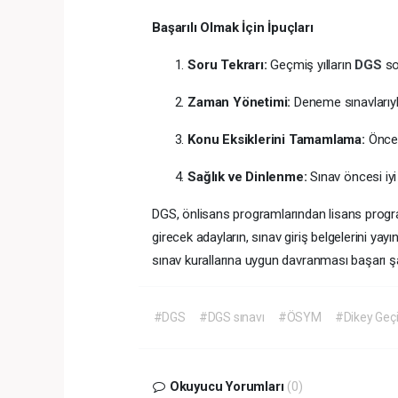
Başarılı Olmak İçin İpuçları
Soru Tekrarı:
Geçmiş yılların
DGS
so
Zaman Yönetimi:
Deneme sınavlarıyla
Konu Eksiklerini Tamamlama:
Öncel
Sağlık ve Dinlenme:
Sınav öncesi iyi
DGS, önlisans programlarından lisans progra
girecek adayların, sınav giriş belgelerini y
sınav kurallarına uygun davranması başarı şa
#DGS
#DGS sınavı
#ÖSYM
#Dikey Geçi
Okuyucu Yorumları
(0)