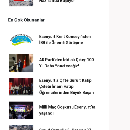
Haziran’da Başlıyor
En Çok Okunanlar
Esenyurt Kent Konseyi'nden
İBB ile Önemli Görüşme
AK Parti’den İddialı Çıkış: 100
Yıl Daha Yöneteceğiz!
Esenyurt'a Çifte Gurur: Katip
Çelebi İmam Hatip
Öğrencilerinden Büyük Başarı
Milli Maç Coşkusu Esenyurt’ta
yaşandı