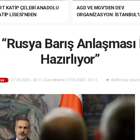
RT KATİP ÇELEBİ ANADOLU
AGD VE MGV’DEN DEV
TİP LİSESİ’NDEN
ORGANİZASYON: İSTANBUL’
ANLI MUHTEŞEM
FETHİ’NİN 573. YILI COŞKUY
ET TÖRENİ!
KUTLANACAK!
“Rusya Barış Anlaşması İ
Hazırlıyor”
27.05.2025 - 20:11, Güncelleme: 27.05.2025 - 20:11
4635+ kez okund
ya