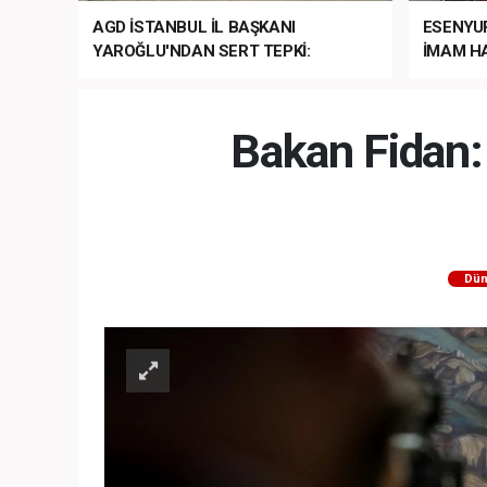
AGD İSTANBUL İL BAŞKANI
ESENYU
YAROĞLU'NDAN SERT TEPKİ:
İMAM HA
“NATO’NUN ÜLKEMİZDE İŞİ NE?”
MEHTER
MEZUNİY
Bakan Fidan: 
Dün