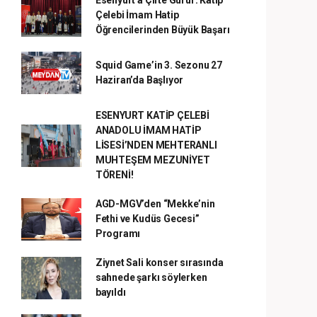
Esenyurt'a Çifte Gurur: Katip
Çelebi İmam Hatip
Öğrencilerinden Büyük Başarı
Squid Game’in 3. Sezonu 27
Haziran’da Başlıyor
ESENYURT KATİP ÇELEBİ
ANADOLU İMAM HATİP
LİSESİ’NDEN MEHTERANLI
MUHTEŞEM MEZUNİYET
TÖRENİ!
AGD-MGV’den “Mekke’nin
Fethi ve Kudüs Gecesi”
Programı
Ziynet Sali konser sırasında
sahnede şarkı söylerken
bayıldı