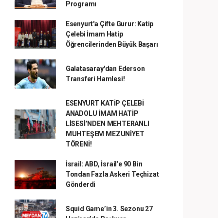
Programı
Esenyurt'a Çifte Gurur: Katip
Çelebi İmam Hatip
Öğrencilerinden Büyük Başarı
Galatasaray'dan Ederson
Transferi Hamlesi!
ESENYURT KATİP ÇELEBİ
ANADOLU İMAM HATİP
LİSESİ’NDEN MEHTERANLI
MUHTEŞEM MEZUNİYET
TÖRENİ!
İsrail: ABD, İsrail’e 90 Bin
Tondan Fazla Askeri Teçhizat
Gönderdi
Squid Game’in 3. Sezonu 27