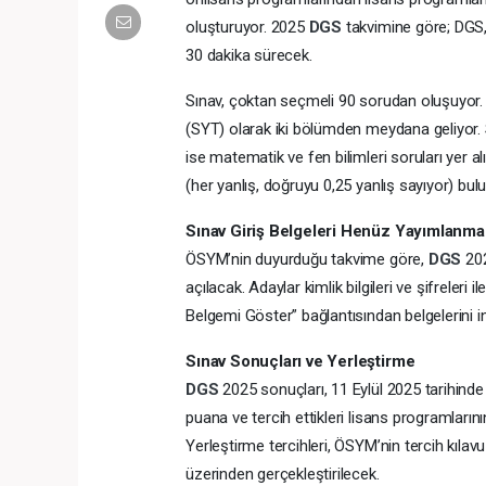
oluşturuyor. 2025
DGS
takvimine göre; DGS
30 dakika sürecek.
Sınav, çoktan seçmeli 90 sorudan oluşuyor. So
(SYT) olarak iki bölümden meydana geliyor.
ise matematik ve fen bilimleri soruları yer al
(her yanlış, doğruyu 0,25 yanlış sayıyor) bul
Sınav Giriş Belgeleri Henüz Yayımlanma
ÖSYM’nin duyurduğu takvime göre,
DGS
202
açılacak. Adaylar kimlik bilgileri ve şifreleri 
Belgemi Göster” bağlantısından belgelerini ind
Sınav Sonuçları ve Yerleştirme
DGS
2025 sonuçları, 11 Eylül 2025 tarihind
puana ve tercih ettikleri lisans programların
Yerleştirme tercihleri, ÖSYM’nin tercih kılavu
üzerinden gerçekleştirilecek.