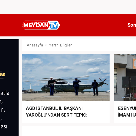
Son
Anasayfa
Yararlı Bilgiler
AGD İSTANBUL İL BAŞKANI
ESENYU
YAROĞLU'NDAN SERT TEPKİ:
İMAM HA
“NATO’NUN ÜLKEMİZDE İŞİ NE?”
MEHTER
MEZUNİY