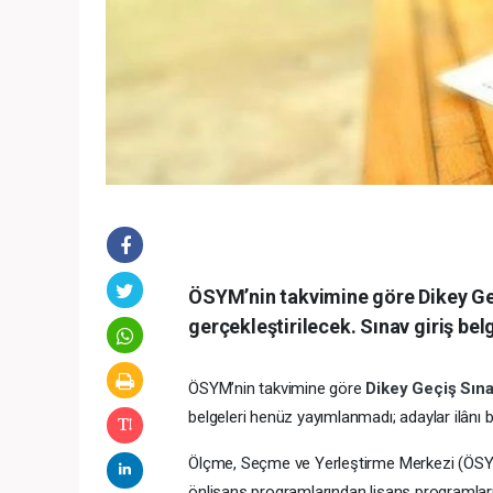
ÖSYM’nin takvimine göre Dikey G
gerçekleştirilecek. Sınav giriş bel
ÖSYM’nin takvimine göre
Dikey Geçiş Sın
belgeleri henüz yayımlanmadı; adaylar ilânı b
Ölçme, Seçme ve Yerleştirme Merkezi (ÖSYM
önlisans programlarından lisans programların