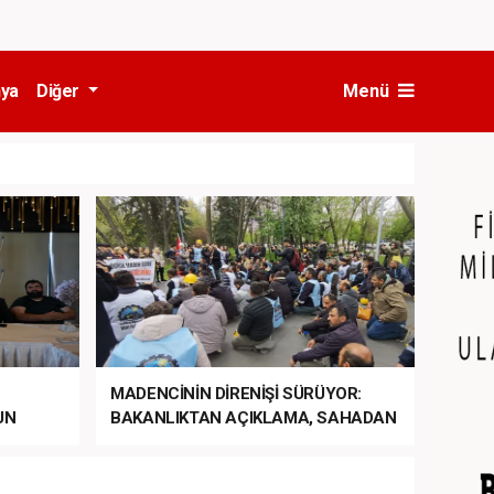
ya
Diğer
Menü
MADENCİNİN DİRENİŞİ SÜRÜYOR:
UN
BAKANLIKTAN AÇIKLAMA, SAHADAN
LA
MÜDAHALE HABERİ GELDİ!