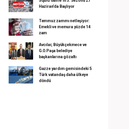
Squid Game’in 3. Sezonu 27
Haziran’da Başlıyor
Temmuz zammı netleşiyor:
Emekli ve memura yüzde 14
zam
Avcılar, Büyükçekmece ve
G.O.Paşa belediye
başkanlarına gözaltı
Gazze yardım gemisindeki 5
Türk vatandaş daha ülkeye
döndü