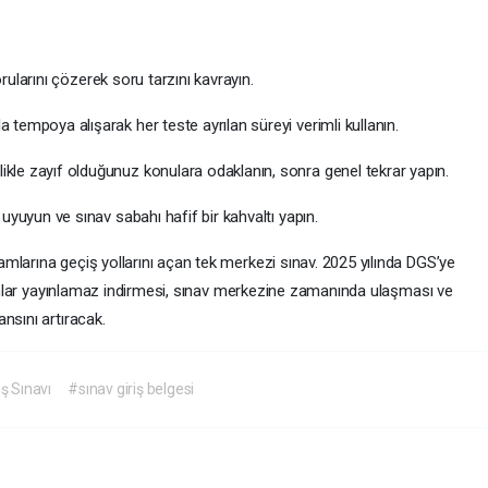
rularını çözerek soru tarzını kavrayın.
 tempoya alışarak her teste ayrılan süreyi verimli kullanın.
ikle zayıf olduğunuz konulara odaklanın, sonra genel tekrar yapın.
 uyuyun ve sınav sabahı hafif bir kahvaltı yapın.
mlarına geçiş yollarını açan tek merkezi sınav. 2025 yılında DGS’ye
ayınlar yayınlamaz indirmesi, sınav merkezine zamanında ulaşması ve
nsını artıracak.
ş Sınavı
#sınav giriş belgesi