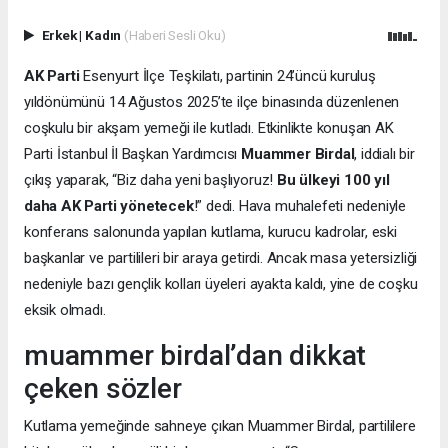
Erkek
|
Kadın
(Haberi Sesli Oku)
AK Parti
Esenyurt İlçe Teşkilatı, partinin 24’üncü kuruluş
yıldönümünü 14 Ağustos 2025’te ilçe binasında düzenlenen
coşkulu bir akşam yemeği ile kutladı. Etkinlikte konuşan AK
Parti İstanbul İl Başkan Yardımcısı
Muammer Birdal
, iddialı bir
çıkış yaparak, “Biz daha yeni başlıyoruz!
Bu ülkeyi 100 yıl
daha AK Parti yönetecek
!” dedi. Hava muhalefeti nedeniyle
konferans salonunda yapılan kutlama, kurucu kadrolar, eski
başkanlar ve partilileri bir araya getirdi. Ancak masa yetersizliği
nedeniyle bazı gençlik kolları üyeleri ayakta kaldı, yine de coşku
eksik olmadı.
muammer birdal’dan dikkat
çeken sözler
Kutlama yemeğinde sahneye çıkan Muammer Birdal, partililere