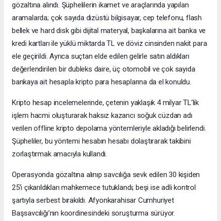
gözaltına alındı. Şüphelilerin ikamet ve araçlarında yapılan
aramalarda; çok sayıda dizüstü bilgisayar, cep telefonu, flash
bellek ve hard disk gibi dijital materyal, başkalarına ait banka ve
kredi kartları ile yüklü miktarda TL ve döviz cinsinden nakit para
ele geçirildi. Ayrıca suçtan elde edilen gelirle satın aldıkları
değerlendirilen bir dubleks daire, üç otomobil ve çok sayıda
bankaya ait hesapla kripto para hesaplarına da el konuldu.
Kripto hesap incelemelerinde, çetenin yaklaşık 4 milyar TL’lik
işlem hacmi oluşturarak haksız kazancı soğuk cüzdan adı
verilen offline kripto depolama yöntemleriyle akladığı belirlendi.
Şüpheliler, bu yöntemi hesabın hesabı dolaştırarak takibini
zorlaştırmak amacıyla kullandı.
Operasyonda gözaltına alınıp savcılığa sevk edilen 30 kişiden
25’i çıkarıldıkları mahkemece tutuklandı; beşi ise adli kontrol
şartıyla serbest bırakıldı. Afyonkarahisar Cumhuriyet
Başsavcılığı’nın koordinesindeki soruşturma sürüyor.