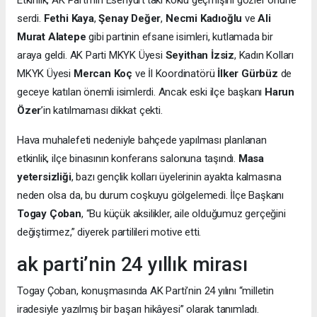
serdi.
Fethi Kaya
,
Şenay Değer
,
Necmi Kadıoğlu
ve
Ali
Murat Alatepe
gibi partinin efsane isimleri, kutlamada bir
araya geldi. AK Parti MKYK Üyesi
Seyithan İzsiz
, Kadın Kolları
MKYK Üyesi
Mercan Koç
ve İl Koordinatörü
İlker Gürbüz
de
geceye katılan önemli isimlerdi. Ancak eski ilçe başkanı
Harun
Özer
’in katılmaması dikkat çekti.
Hava muhalefeti nedeniyle bahçede yapılması planlanan
etkinlik, ilçe binasının konferans salonuna taşındı.
Masa
yetersizliği
, bazı gençlik kolları üyelerinin ayakta kalmasına
neden olsa da, bu durum coşkuyu gölgelemedi. İlçe Başkanı
Togay Çoban
, “Bu küçük aksilikler, aile olduğumuz gerçeğini
değiştirmez,” diyerek partilileri motive etti.
ak parti’nin 24 yıllık mirası
Togay Çoban, konuşmasında AK Parti’nin 24 yılını “milletin
iradesiyle yazılmış bir başarı hikâyesi” olarak tanımladı.