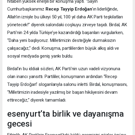
hitaben yüksek enerjili bir konuşma yaptı. “Sayın
Cumhurbaşkanımız
Recep Tayyip Erdoğan
’ın liderliğinde,
Allah’ın izniyle bu ülkeyi 50 yıl, 100 yıl daha AK Parti teşkilatları
yönetecek!” diyerek salondaki coşkuyu zirveye taşıdı. Birdal, AK
Parti’nin 24 yılda Türkiye’ye kazandırdığı başarıları vurgularken,
“Daha yeni başlıyoruz. Milletimizin desteğiyle durmaksızın
çalışacağız,” dedi. Konuşma, partililerden büyük alkış aldı ve
sosyal medyada geniş yankı buldu.
Birdal’ın bu iddialı sözleri, AK Parti’nin uzun vadeli vizyonuna
olan inancı yansıttı. Partililer, konuşmanın ardından “Recep
Tayyip Erdoğan” sloganlarıyla salonu inletti. Birdal, konuşmasını,
“Milletimizin iradesiyle yazılmış bir başarı hikâyesini devam
ettireceğiz,” diyerek tamamladı.
esenyurt’ta birlik ve dayanışma
gecesi
Etkinlik, AK Parti’nin Esenyurt’taki köklü geçmişini gözler önüne