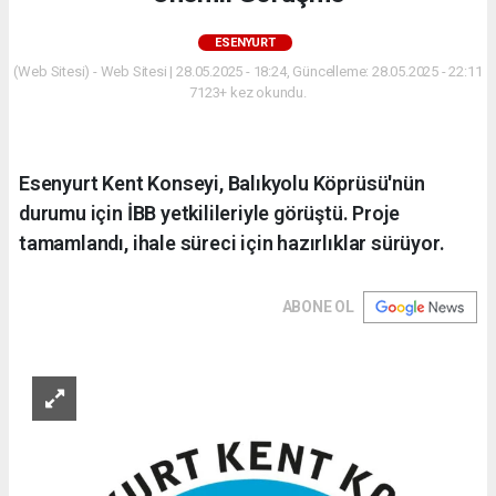
ESENYURT
(Web Sitesi) - Web Sitesi | 28.05.2025 - 18:24, Güncelleme: 28.05.2025 - 22:11
7123+ kez okundu.
Esenyurt Kent Konseyi, Balıkyolu Köprüsü'nün
durumu için İBB yetkilileriyle görüştü. Proje
tamamlandı, ihale süreci için hazırlıklar sürüyor.
ABONE OL