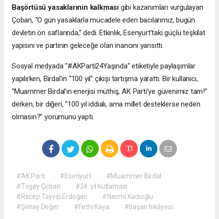
Başörtüsü yasaklarının kalkması
gibi kazanımları vurgulayan
Çoban, “O gün yasaklarla mücadele eden bacılarımız, bugün
devletin ön saflarında,” dedi. Etkinlik, Esenyurt’taki güçlü teşkilat
yapısını ve partinin geleceğe olan inancını yansıttı.
Sosyal medyada “#AKParti24Yaşında” etiketiyle paylaşımlar
yapılırken, Birdal’ın “100 yıl” çıkışı tartışma yarattı. Bir kullanıcı,
“Muammer Birdal’ın enerjisi müthiş, AK Parti’ye güvenimiz tam!”
derken, bir diğeri, “100 yıl iddialı, ama millet desteklerse neden
olmasın?” yorumunu yaptı.
#AK Parti
#Esenyurt
#Muammer Birdal
#Togay Çoban
#24. yıl kutlaması
#Recep Tayyip Erdoğan
#Necmi Kadıoğlu
#Şenay Değer
#Fethi Kaya
#başarı hikâyesi