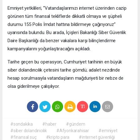
Emniyet yetkilileri, “Vatandaşlarımızı internet üzerinden cazip
görünen tüm finansal tekliflerde dikkatli olmaya ve şüpheli
durumu 155 Polis İmdat hattına bildirmeye çağırıyoruz”
uyarısında bulundu. Bu arada, İçişleri Bakanlığı Siber Güvenlik
Daire Başkanlığı da benzer vakalara karşı bilinçlendirme
kampanyalarını yoğunlaştıracağını açıkladı.
Tarihe geçen bu operasyon, Cumhuriyet tarihinin en büyük
siber dolandırıcılık çetesini tarihe gömdü; adalet nezdinde
hesap sorulmasıyla vatandaşların mağduriyeti bir nebze de
olsa giderilmeye çalışılıyor.
#sondakika
#haber
#gündem
#siber dolandırıcılık
#Afyonkarahisar
#emniyet
#finansal suç
#kripto para
#internet güvenliği