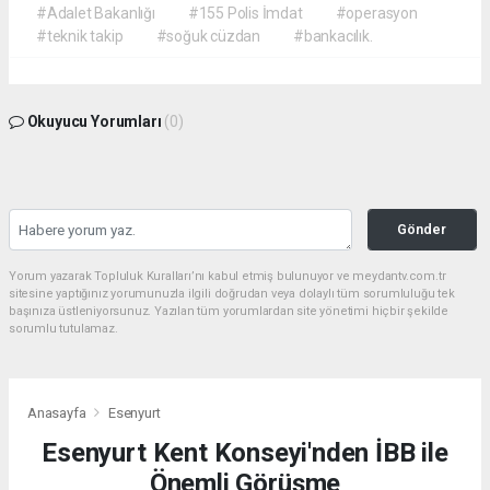
#Adalet Bakanlığı
#155 Polis İmdat
#operasyon
#teknik takip
#soğuk cüzdan
#bankacılık.
Okuyucu Yorumları
(0)
Gönder
Yorum yazarak Topluluk Kuralları’nı kabul etmiş bulunuyor ve meydantv.com.tr
sitesine yaptığınız yorumunuzla ilgili doğrudan veya dolaylı tüm sorumluluğu tek
başınıza üstleniyorsunuz. Yazılan tüm yorumlardan site yönetimi hiçbir şekilde
sorumlu tutulamaz.
Anasayfa
Esenyurt
Esenyurt Kent Konseyi'nden İBB ile
Önemli Görüşme