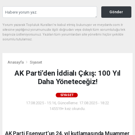
Gönder
Yorum yazarak Topluluk Kuralları’nı kabul etmiş bulunuyor ve meydantv.com.tr
sitesine yaptığınız yorumunuzla ilgili doğrudan veya dolaylı tüm sorumluluğu tek
başınıza üstleniyorsunuz. Yazılan tüm yorumlardan site yönetimi hiçbir şekilde
sorumlu tutulamaz.
Anasayfa
Siyaset
AK Parti’den İddialı Çıkış: 100 Yıl
Daha Yöneteceğiz!
SIYASET
17.08.2025 - 15:16, Güncelleme: 17.08.2025 - 18:22
145519+ kez okundu.
AK Parti Esenyurt’un 24. yıl kutlamasında Muammer