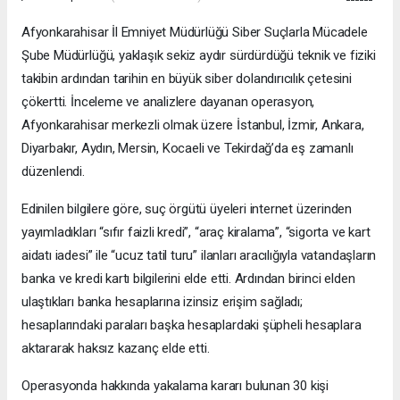
Afyonkarahisar İl Emniyet Müdürlüğü Siber Suçlarla Mücadele
Şube Müdürlüğü, yaklaşık sekiz aydır sürdürdüğü teknik ve fiziki
takibin ardından tarihin en büyük siber dolandırıcılık çetesini
çökertti. İnceleme ve analizlere dayanan operasyon,
Afyonkarahisar merkezli olmak üzere İstanbul, İzmir, Ankara,
Diyarbakır, Aydın, Mersin, Kocaeli ve Tekirdağ’da eş zamanlı
düzenlendi.
Edinilen bilgilere göre, suç örgütü üyeleri internet üzerinden
yayımladıkları “sıfır faizli kredi”, “araç kiralama”, “sigorta ve kart
aidatı iadesi” ile “ucuz tatil turu” ilanları aracılığıyla vatandaşların
banka ve kredi kartı bilgilerini elde etti. Ardından birinci elden
ulaştıkları banka hesaplarına izinsiz erişim sağladı;
hesaplarındaki paraları başka hesaplardaki şüpheli hesaplara
aktararak haksız kazanç elde etti.
Operasyonda hakkında yakalama kararı bulunan 30 kişi