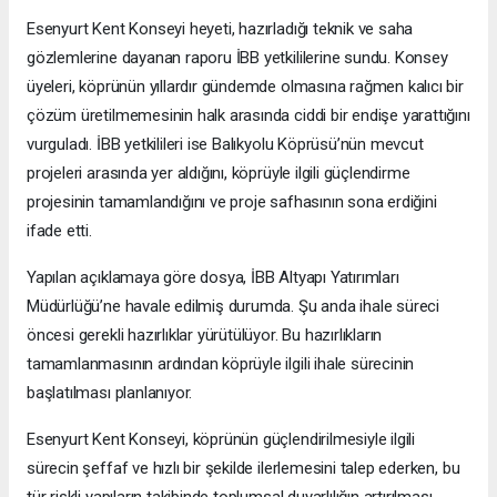
Esenyurt Kent Konseyi heyeti, hazırladığı teknik ve saha
gözlemlerine dayanan raporu İBB yetkililerine sundu. Konsey
üyeleri, köprünün yıllardır gündemde olmasına rağmen kalıcı bir
çözüm üretilmemesinin halk arasında ciddi bir endişe yarattığını
vurguladı. İBB yetkilileri ise Balıkyolu Köprüsü’nün mevcut
projeleri arasında yer aldığını, köprüyle ilgili güçlendirme
projesinin tamamlandığını ve proje safhasının sona erdiğini
ifade etti.
Yapılan açıklamaya göre dosya, İBB Altyapı Yatırımları
Müdürlüğü’ne havale edilmiş durumda. Şu anda ihale süreci
öncesi gerekli hazırlıklar yürütülüyor. Bu hazırlıkların
tamamlanmasının ardından köprüyle ilgili ihale sürecinin
başlatılması planlanıyor.
Esenyurt Kent Konseyi, köprünün güçlendirilmesiyle ilgili
sürecin şeffaf ve hızlı bir şekilde ilerlemesini talep ederken, bu
tür riskli yapıların takibinde toplumsal duyarlılığın artırılması