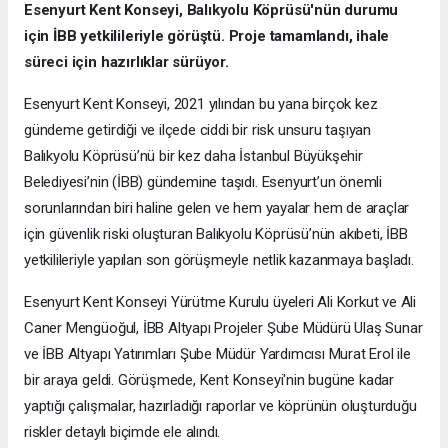
Esenyurt Kent Konseyi, Balıkyolu Köprüsü'nün durumu
için İBB yetkilileriyle görüştü. Proje tamamlandı, ihale
süreci için hazırlıklar sürüyor.
Esenyurt Kent Konseyi, 2021 yılından bu yana birçok kez
gündeme getirdiği ve ilçede ciddi bir risk unsuru taşıyan
Balıkyolu Köprüsü’nü bir kez daha İstanbul Büyükşehir
Belediyesi’nin (İBB) gündemine taşıdı. Esenyurt’un önemli
sorunlarından biri haline gelen ve hem yayalar hem de araçlar
için güvenlik riski oluşturan Balıkyolu Köprüsü’nün akıbeti, İBB
yetkilileriyle yapılan son görüşmeyle netlik kazanmaya başladı.
Esenyurt Kent Konseyi Yürütme Kurulu üyeleri Ali Korkut ve Ali
Caner Mengüoğul, İBB Altyapı Projeler Şube Müdürü Ulaş Sunar
ve İBB Altyapı Yatırımları Şube Müdür Yardımcısı Murat Erol ile
bir araya geldi. Görüşmede, Kent Konseyi'nin bugüne kadar
yaptığı çalışmalar, hazırladığı raporlar ve köprünün oluşturduğu
riskler detaylı biçimde ele alındı.