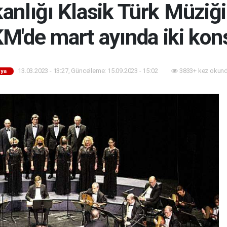
nlığı Klasik Türk Müziği
M'de mart ayında iki kon
13.03.2023 - 13:27, Güncelleme: 15.09.2023 - 15:02
3833+ kez okund
ya