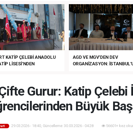
RT KATİP ÇELEBİ ANADOLU
AGD VE MGV’DEN DEV
TİP LİSESİ’NDEN
ORGANİZASYON: İSTANBUL’
ANLI MUHTEŞEM
FETHİ’NİN 573. YILI COŞKUY
ET TÖRENİ!
KUTLANACAK!
Çifte Gurur: Katip Çeleb
rencilerinden Büyük Baş
29.03.2026 - 18:40, Güncelleme: 30.03.2026 - 04:28
56601+ kez oku
urt