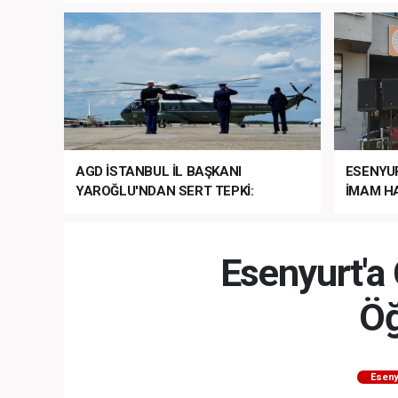
AGD İSTANBUL İL BAŞKANI
ESENYU
YAROĞLU'NDAN SERT TEPKİ:
İMAM HA
“NATO’NUN ÜLKEMİZDE İŞİ NE?”
MEHTER
MEZUNİY
Esenyurt'a 
Öğ
Eseny