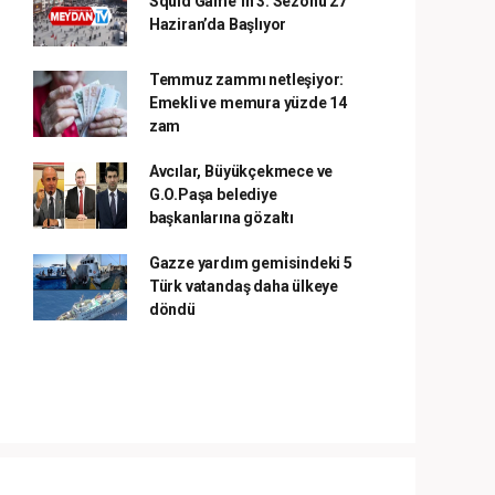
Squid Game’in 3. Sezonu 27
Haziran’da Başlıyor
Temmuz zammı netleşiyor:
Emekli ve memura yüzde 14
zam
Avcılar, Büyükçekmece ve
G.O.Paşa belediye
başkanlarına gözaltı
Gazze yardım gemisindeki 5
Türk vatandaş daha ülkeye
döndü