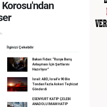
 Korosu'ndan
ser
u.
İlginizi Çekebilir
Bakan Fidan: “Rusya Barış
Anlaşması İçin Şartlarını
Hazırlıyor”
İsrail: ABD, İsrail’e 90 Bin
Tondan Fazla Askeri Teçhizat
Gönderdi
ESENYURT KATİP ÇELEBİ
ANADOLU İMAM HATİP