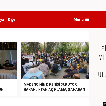
ya
Diğer
Menü
MADENCİNİN DİRENİŞİ SÜRÜYOR:
UN
BAKANLIKTAN AÇIKLAMA, SAHADAN
LA
MÜDAHALE HABERİ GELDİ!