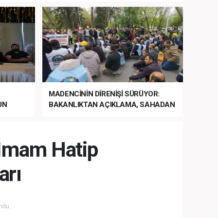
MADENCİNİN DİRENİŞİ SÜRÜYOR:
UN
BAKANLIKTAN AÇIKLAMA, SAHADAN
LA
MÜDAHALE HABERİ GELDİ!
i İmam Hatip
arı
ndu.