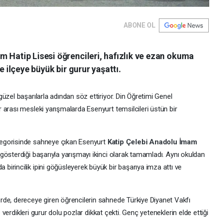
ABONE OL
m Hatip Lisesi öğrencileri, hafızlık ve ezan okuma
e ilçeye büyük bir gurur yaşattı.
üzel başarılarla adından söz ettiriyor. Din Öğretimi Genel
 arası mesleki yarışmalarda Esenyurt temsilcileri üstün bir
egorisinde sahneye çıkan Esenyurt
Katip Çelebi Anadolu İmam
gösterdiği başarıyla yarışmayı ikinci olarak tamamladı. Aynı okuldan
irincilik ipini göğüsleyerek büyük bir başarıya imza attı ve
rde, dereceye giren öğrencilerin sahnede Türkiye Diyanet Vakfı
e verdikleri gurur dolu pozlar dikkat çekti. Genç yeteneklerin elde ettiği