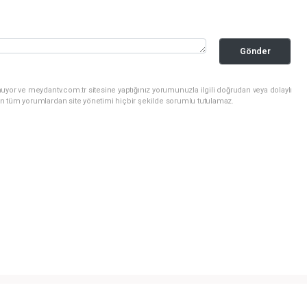
Gönder
uyor ve meydantv.com.tr sitesine yaptığınız yorumunuzla ilgili doğrudan veya dolaylı
n tüm yorumlardan site yönetimi hiçbir şekilde sorumlu tutulamaz.