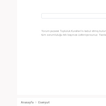
Yorum yazarak Topluluk Kuralları’nı kabul etmiş bulun
tüm sorumluluğu tek başınıza üstleniyorsunuz. Yazıla
Anasayfa
Esenyurt