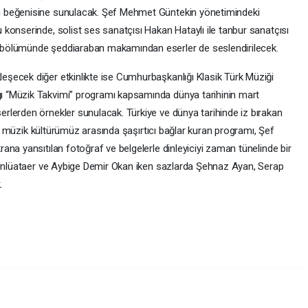
 beğenisine sunulacak. Şef Mehmet Güntekin yönetimindeki
konserinde, solist ses sanatçısı Hakan Hataylı ile tanbur sanatçısı
bölümünde şeddiaraban makamından eserler de seslendirilecek.
şecek diğer etkinlikte ise Cumhurbaşkanlığı Klasik Türk Müziği
 “Müzik Takvimi” programı kapsamında dünya tarihinin mart
lerden örnekler sunulacak. Türkiye ve dünya tarihinde iz bırakan
ile müzik kültürümüz arasında şaşırtıcı bağlar kuran programı, Şef
na yansıtılan fotoğraf ve belgelerle dinleyiciyi zaman tünelinde bir
 Ünlüataer ve Aybige Demir Okan iken sazlarda Şehnaz Ayan, Serap
.