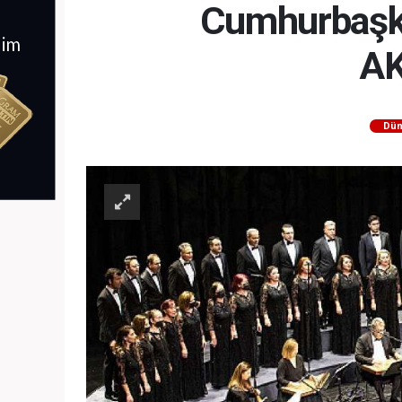
Cumhurbaşka
AK
Dün