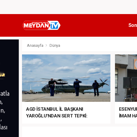
Son
Anasayfa
Dünya
AGD İSTANBUL İL BAŞKANI
ESENYU
YAROĞLU'NDAN SERT TEPKİ:
İMAM HA
“NATO’NUN ÜLKEMİZDE İŞİ NE?”
MEHTER
MEZUNİY