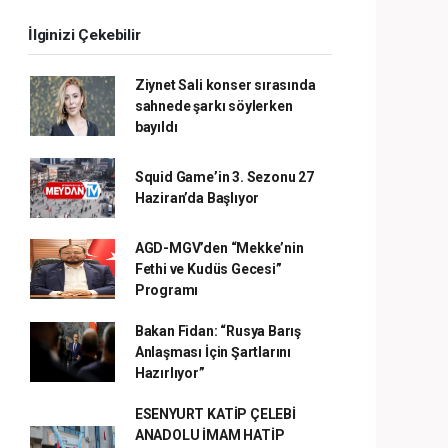
İlginizi Çekebilir
Ziynet Sali konser sırasında
sahnede şarkı söylerken
bayıldı
Squid Game’in 3. Sezonu 27
Haziran’da Başlıyor
AGD-MGV’den “Mekke’nin
Fethi ve Kudüs Gecesi”
Programı
Bakan Fidan: “Rusya Barış
Anlaşması İçin Şartlarını
Hazırlıyor”
ESENYURT KATİP ÇELEBİ
ANADOLU İMAM HATİP