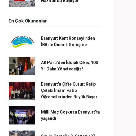
Haziran’da Başlıyor
En Çok Okunanlar
Esenyurt Kent Konseyi'nden
İBB ile Önemli Görüşme
AK Parti’den İddialı Çıkış: 100
Yıl Daha Yöneteceğiz!
Esenyurt'a Çifte Gurur: Katip
Çelebi İmam Hatip
Öğrencilerinden Büyük Başarı
Milli Maç Coşkusu Esenyurt’ta
yaşandı