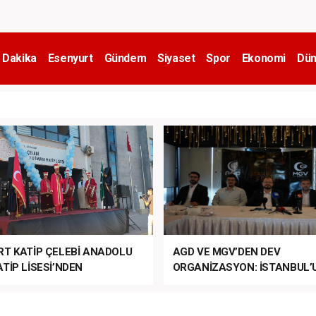
 Dakika
Esenyurt
Gündem
Siyaset
Spor
Ekonomi
Dün
RT KATİP ÇELEBİ ANADOLU
AGD VE MGV’DEN DEV
TİP LİSESİ’NDEN
ORGANİZASYON: İSTANBUL’
ANLI MUHTEŞEM
FETHİ’NİN 573. YILI COŞKUY
ET TÖRENİ!
KUTLANACAK!