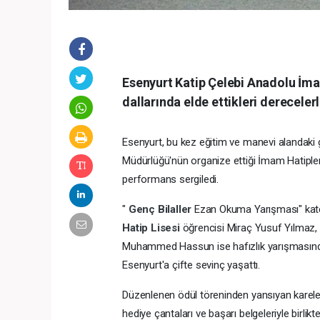
Esenyurt Katip Çelebi Anadolu İma
dallarında elde ettikleri derecelerl
Esenyurt, bu kez eğitim ve manevi alandaki g
Müdürlüğü'nün organize ettiği İmam Hatipler
performans sergiledi.
"
Genç Bilaller
Ezan Okuma Yarışması" kat
Hatip Lisesi
öğrencisi Miraç Yusuf Yılmaz, 
Muhammed Hassun ise hafızlık yarışmasında b
Esenyurt'a çifte sevinç yaşattı.
Düzenlenen ödül töreninden yansıyan karele
hediye çantaları ve başarı belgeleriyle birlikt