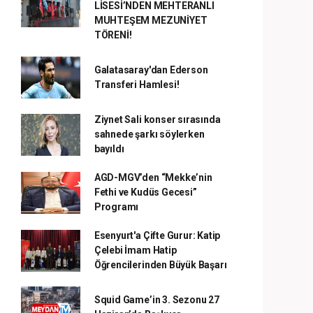
LİSESİ’NDEN MEHTERANLI
MUHTEŞEM MEZUNİYET
TÖRENİ!
Galatasaray'dan Ederson
Transferi Hamlesi!
Ziynet Sali konser sırasında
sahnede şarkı söylerken
bayıldı
AGD-MGV’den “Mekke’nin
Fethi ve Kudüs Gecesi”
Programı
Esenyurt'a Çifte Gurur: Katip
Çelebi İmam Hatip
Öğrencilerinden Büyük Başarı
Squid Game’in 3. Sezonu 27