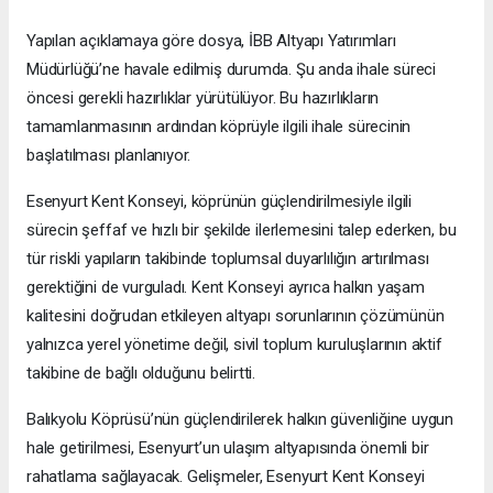
Yapılan açıklamaya göre dosya, İBB Altyapı Yatırımları
Müdürlüğü’ne havale edilmiş durumda. Şu anda ihale süreci
öncesi gerekli hazırlıklar yürütülüyor. Bu hazırlıkların
tamamlanmasının ardından köprüyle ilgili ihale sürecinin
başlatılması planlanıyor.
Esenyurt Kent Konseyi, köprünün güçlendirilmesiyle ilgili
sürecin şeffaf ve hızlı bir şekilde ilerlemesini talep ederken, bu
tür riskli yapıların takibinde toplumsal duyarlılığın artırılması
gerektiğini de vurguladı. Kent Konseyi ayrıca halkın yaşam
kalitesini doğrudan etkileyen altyapı sorunlarının çözümünün
yalnızca yerel yönetime değil, sivil toplum kuruluşlarının aktif
takibine de bağlı olduğunu belirtti.
Balıkyolu Köprüsü’nün güçlendirilerek halkın güvenliğine uygun
hale getirilmesi, Esenyurt’un ulaşım altyapısında önemli bir
rahatlama sağlayacak. Gelişmeler, Esenyurt Kent Konseyi