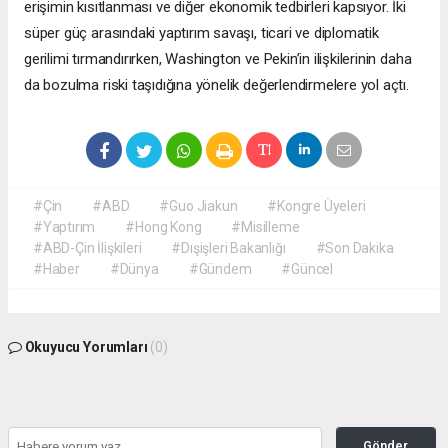
erişimin kısıtlanması ve diğer ekonomik tedbirleri kapsıyor. İki
süper güç arasındaki yaptırım savaşı, ticari ve diplomatik
gerilimi tırmandırırken, Washington ve Pekin’in ilişkilerinin daha
da bozulma riski taşıdığına yönelik değerlendirmelere yol açtı.
#Çin
#ABD
#Guo Jiakun
#Kongre Üyeleri
#Yaptırım
#Hong Kong
#Misilleme
#ABD-Çin İlişkileri
#Dışişleri Bakanlığı
#Son Dakika
#Haber
#Dünya
#Gündem
#Güncel
Okuyucu Yorumları
(0)
Gönder