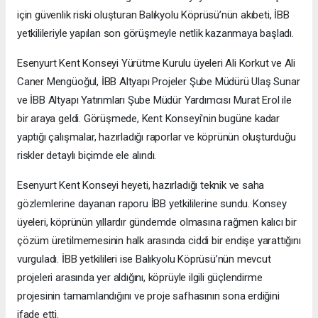
için güvenlik riski oluşturan Balıkyolu Köprüsü’nün akıbeti, İBB
yetkilileriyle yapılan son görüşmeyle netlik kazanmaya başladı.
Esenyurt Kent Konseyi Yürütme Kurulu üyeleri Ali Korkut ve Ali
Caner Mengüoğul, İBB Altyapı Projeler Şube Müdürü Ulaş Sunar
ve İBB Altyapı Yatırımları Şube Müdür Yardımcısı Murat Erol ile
bir araya geldi. Görüşmede, Kent Konseyi'nin bugüne kadar
yaptığı çalışmalar, hazırladığı raporlar ve köprünün oluşturduğu
riskler detaylı biçimde ele alındı.
Esenyurt Kent Konseyi heyeti, hazırladığı teknik ve saha
gözlemlerine dayanan raporu İBB yetkililerine sundu. Konsey
üyeleri, köprünün yıllardır gündemde olmasına rağmen kalıcı bir
çözüm üretilmemesinin halk arasında ciddi bir endişe yarattığını
vurguladı. İBB yetkilileri ise Balıkyolu Köprüsü’nün mevcut
projeleri arasında yer aldığını, köprüyle ilgili güçlendirme
projesinin tamamlandığını ve proje safhasının sona erdiğini
ifade etti.