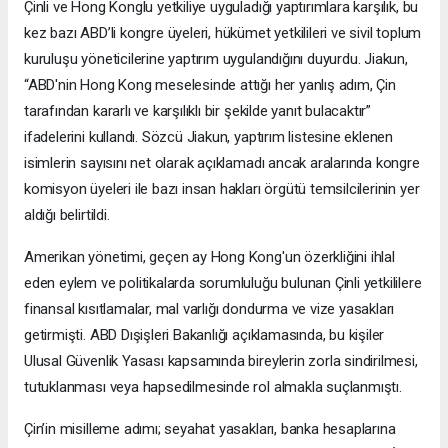
Çinli ve Hong Konglu yetkiliye uyguladığı yaptırımlara karşılık, bu
kez bazı ABD’li kongre üyeleri, hükümet yetkilileri ve sivil toplum
kuruluşu yöneticilerine yaptırım uygulandığını duyurdu. Jiakun,
“ABD'nin Hong Kong meselesinde attığı her yanlış adım, Çin
tarafından kararlı ve karşılıklı bir şekilde yanıt bulacaktır”
ifadelerini kullandı. Sözcü Jiakun, yaptırım listesine eklenen
isimlerin sayısını net olarak açıklamadı ancak aralarında kongre
komisyon üyeleri ile bazı insan hakları örgütü temsilcilerinin yer
aldığı belirtildi.
Amerikan yönetimi, geçen ay Hong Kong'un özerkliğini ihlal
eden eylem ve politikalarda sorumluluğu bulunan Çinli yetkililere
finansal kısıtlamalar, mal varlığı dondurma ve vize yasakları
getirmişti. ABD Dışişleri Bakanlığı açıklamasında, bu kişiler
Ulusal Güvenlik Yasası kapsamında bireylerin zorla sindirilmesi,
tutuklanması veya hapsedilmesinde rol almakla suçlanmıştı.
Çin’in misilleme adımı; seyahat yasakları, banka hesaplarına