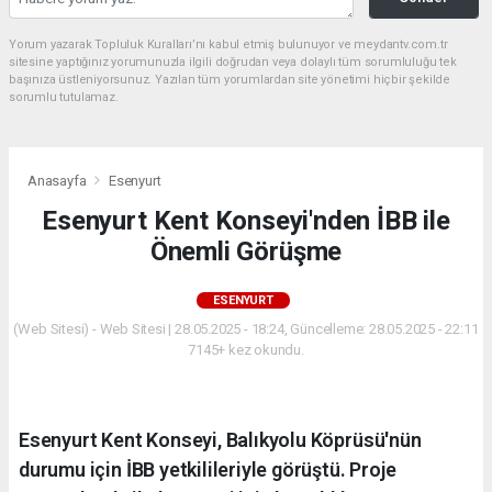
Yorum yazarak Topluluk Kuralları’nı kabul etmiş bulunuyor ve meydantv.com.tr
sitesine yaptığınız yorumunuzla ilgili doğrudan veya dolaylı tüm sorumluluğu tek
başınıza üstleniyorsunuz. Yazılan tüm yorumlardan site yönetimi hiçbir şekilde
sorumlu tutulamaz.
Anasayfa
Esenyurt
Esenyurt Kent Konseyi'nden İBB ile
Önemli Görüşme
ESENYURT
(Web Sitesi) - Web Sitesi | 28.05.2025 - 18:24, Güncelleme: 28.05.2025 - 22:11
7145+ kez okundu.
Esenyurt Kent Konseyi, Balıkyolu Köprüsü'nün
durumu için İBB yetkilileriyle görüştü. Proje