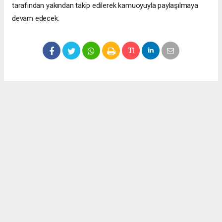
tarafından yakından takip edilerek kamuoyuyla paylaşılmaya
devam edecek.
Okuyucu Yorumları
(0)
Gönder
Yorum yazarak Topluluk Kuralları’nı kabul etmiş bulunuyor ve meydantv.com.tr
sitesine yaptığınız yorumunuzla ilgili doğrudan veya dolaylı tüm sorumluluğu tek
başınıza üstleniyorsunuz. Yazılan tüm yorumlardan site yönetimi hiçbir şekilde
sorumlu tutulamaz.