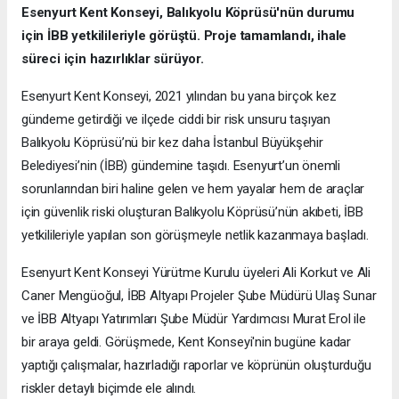
Esenyurt Kent Konseyi, Balıkyolu Köprüsü'nün durumu
için İBB yetkilileriyle görüştü. Proje tamamlandı, ihale
süreci için hazırlıklar sürüyor.
Esenyurt Kent Konseyi, 2021 yılından bu yana birçok kez
gündeme getirdiği ve ilçede ciddi bir risk unsuru taşıyan
Balıkyolu Köprüsü’nü bir kez daha İstanbul Büyükşehir
Belediyesi’nin (İBB) gündemine taşıdı. Esenyurt’un önemli
sorunlarından biri haline gelen ve hem yayalar hem de araçlar
için güvenlik riski oluşturan Balıkyolu Köprüsü’nün akıbeti, İBB
yetkilileriyle yapılan son görüşmeyle netlik kazanmaya başladı.
Esenyurt Kent Konseyi Yürütme Kurulu üyeleri Ali Korkut ve Ali
Caner Mengüoğul, İBB Altyapı Projeler Şube Müdürü Ulaş Sunar
ve İBB Altyapı Yatırımları Şube Müdür Yardımcısı Murat Erol ile
bir araya geldi. Görüşmede, Kent Konseyi'nin bugüne kadar
yaptığı çalışmalar, hazırladığı raporlar ve köprünün oluşturduğu
riskler detaylı biçimde ele alındı.