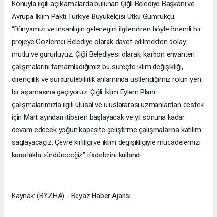
Konuyla ilgili açıklamalarda bulunan Çiğli Belediye Başkanı ve
Avrupa İklim Paktı Türkiye Büyükelçisi Utku Gümrükçü,
“Dünyamızı ve insanlığın geleceğini ilgilendiren böyle önemli bir
projeye Gözlemci Belediye olarak davet edilmekten dolayı
mutlu ve gururluyuz. Çiğli Belediyesi olarak, karbon envanteri
çalışmalarını tamamladığımız bu süreçte iklim değişikliği,
dirençlilik ve sürdürülebilirlik anlamında üstlendiğimiz rolün yeni
bir aşamasına geçiyoruz. Çiğli İklim Eylem Planı
çalışmalarımızla ilgili ulusal ve uluslararası uzmanlardan destek
için Mart ayından itibaren başlayacak ve yıl sonuna kadar
devam edecek yoğun kapasite geliştirme çalışmalarına katılım
sağlayacağız. Çevre kirliliği ve iklim değişikliğiyle mücadelemizi
kararlılıkla sürdüreceğiz” ifadelerini kullandı.
Kaynak: (BYZHA) - Beyaz Haber Ajansı