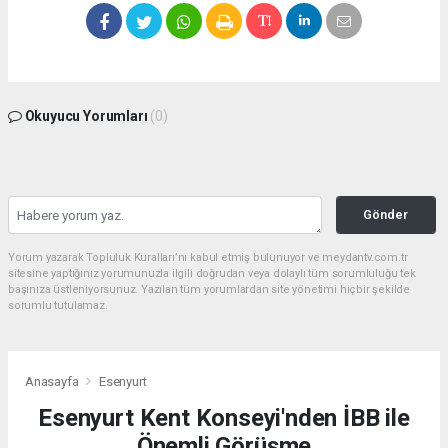
Okuyucu Yorumları
(0)
Gönder
Yorum yazarak Topluluk Kuralları’nı kabul etmiş bulunuyor ve meydantv.com.tr
sitesine yaptığınız yorumunuzla ilgili doğrudan veya dolaylı tüm sorumluluğu tek
başınıza üstleniyorsunuz. Yazılan tüm yorumlardan site yönetimi hiçbir şekilde
sorumlu tutulamaz.
Anasayfa
Esenyurt
Esenyurt Kent Konseyi'nden İBB ile
Önemli Görüşme