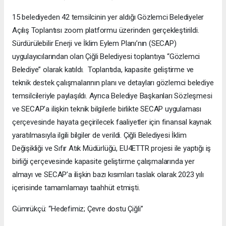
15 belediyeden 42 temsilcinin yer aldığı Gözlemci Belediyeler
Açılış Toplantısı zoom platformu üzerinden gerçekleştirildi.
Sürdürülebilir Enerji ve İklim Eylem Planı’nın (SECAP)
uygulayıcılarından olan Çiğli Belediyesi toplantıya “Gözlemci
Belediye” olarak katıldı. Toplantıda, kapasite geliştirme ve
teknik destek çalışmalarının planı ve detayları gözlemci belediye
temsilcileriyle paylaşıldı. Ayrıca Belediye Başkanları Sözleşmesi
ve SECAP’a ilişkin teknik bilgilerle birlikte SECAP uygulaması
çerçevesinde hayata geçirilecek faaliyetler için finansal kaynak
yaratılmasıyla ilgili bilgiler de verildi. Çiğli Belediyesi İklim
Değişikliği ve Sıfır Atık Müdürlüğü, EU4ETTR projesi ile yaptığı iş
birliği çerçevesinde kapasite geliştirme çalışmalarında yer
almayı ve SECAP’a ilişkin bazı kısımları taslak olarak 2023 yılı
içerisinde tamamlamayı taahhüt etmişti.
Gümrükçü: “Hedefimiz; Çevre dostu Çiğli”