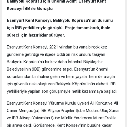
Balıkyolu Köprüsü İçin Önemli Adım: Esenyurt Kent
Konseyi İBB ile Görüştü
Esenyurt Kent Konseyi, Balıkyolu Köprüsü'nün durumu
için İBB yetkilileriyle görüştü. Proje tamamlandı, ihale
süreci için hazırlıklar sürüyor.
Esenyurt Kent Konseyi, 2021 yılından bu yana birçok kez
gündeme getirdiği ve ilçede ciddi bir risk unsuru taşıyan
Balıkyolu Köprüsü’nü bir kez daha İstanbul Büyükşehir
Belediyesi’nin (İBB) gündemine taşıdı. Esenyurt’un önemli
sorunlarından biri haline gelen ve hem yayalar hem de araçlar
için güvenlik riski oluşturan Balıkyolu Köprüsü’nün akıbeti, İBB
yetkilileriyle yapılan son görüşmeyle netlik kazanmaya başladı.
Esenyurt Kent Konseyi Yürütme Kurulu üyeleri Ali Korkut ve Ali
Caner Mengüoğul, İBB Altyapı Projeler Şube Müdürü Ulaş Sunar
ve İBB Altyapı Yatırımları Şube Müdür Yardımcısı Murat Erol ile
bir araya geldi. Görüşmede, Kent Konseyi'nin bugüne kadar