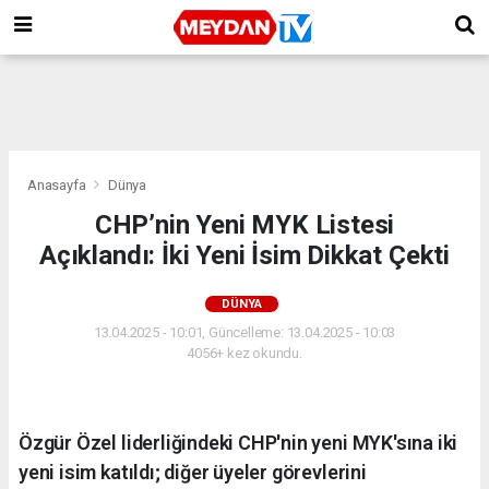
Anasayfa
Dünya
CHP’nin Yeni MYK Listesi
Açıklandı: İki Yeni İsim Dikkat Çekti
DÜNYA
13.04.2025 - 10:01, Güncelleme: 13.04.2025 - 10:03
4056+ kez okundu.
Özgür Özel liderliğindeki CHP'nin yeni MYK'sına iki
yeni isim katıldı; diğer üyeler görevlerini