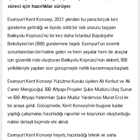
süreci için hazırlıklar sürüyor.
Esenyurt Kent Konseyi, 2021 yılından bu yana birçok kez
gündeme getirdiği ve ilçede ciddi bir risk unsuru taşıyan
Balıkyolu Köprüsü’nü bir kez daha İstanbul Büyükşehir
Belediyesi’nin (İBB) gündemine taşıdı. Esenyurt’un önemli
sorunlarından biri haline gelen ve hem yayalar hem de araçlar
için güvenlik riski oluşturan Balıkyolu Köprüsü’nün akıbeti, İBB
yetkilileriyle yapılan son görüşmeyle netlik kazanmaya başladı.
Esenyurt Kent Konseyi Yürütme Kurulu üyeleri Ali Korkut ve Ali
Caner Mengüoğul, İBB Altyapı Projeler Şube Müdürü Ulaş Sunar
ve İBB Altyapı Yatırımları Şube Müdür Yardımcısı Murat Erol ile
bir araya geldi. Görüşmede, Kent Konseyi'nin bugüne kadar
yaptığı çalışmalar, hazırladığı raporlar ve köprünün oluşturduğu
riskler detaylı biçimde ele alındı.
Esenyurt Kent Konseyi heyeti, hazırladığı teknik ve saha