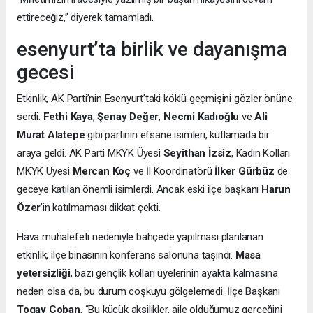
ettireceğiz,” diyerek tamamladı.
esenyurt’ta birlik ve dayanışma
gecesi
Etkinlik, AK Parti’nin Esenyurt’taki köklü geçmişini gözler önüne
serdi.
Fethi Kaya
,
Şenay Değer
,
Necmi Kadıoğlu
ve
Ali
Murat Alatepe
gibi partinin efsane isimleri, kutlamada bir
araya geldi. AK Parti MKYK Üyesi
Seyithan İzsiz
, Kadın Kolları
MKYK Üyesi
Mercan Koç
ve İl Koordinatörü
İlker Gürbüz
de
geceye katılan önemli isimlerdi. Ancak eski ilçe başkanı
Harun
Özer
’in katılmaması dikkat çekti.
Hava muhalefeti nedeniyle bahçede yapılması planlanan
etkinlik, ilçe binasının konferans salonuna taşındı.
Masa
yetersizliği
, bazı gençlik kolları üyelerinin ayakta kalmasına
neden olsa da, bu durum coşkuyu gölgelemedi. İlçe Başkanı
Togay Çoban
, “Bu küçük aksilikler, aile olduğumuz gerçeğini