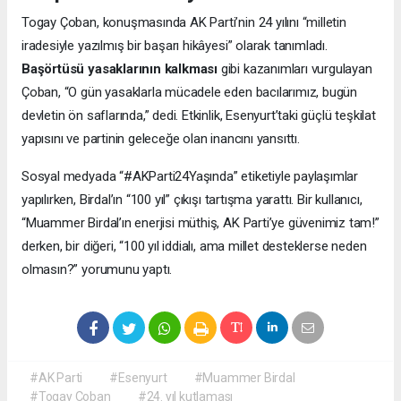
Togay Çoban, konuşmasında AK Parti’nin 24 yılını “milletin
iradesiyle yazılmış bir başarı hikâyesi” olarak tanımladı.
Başörtüsü yasaklarının kalkması
gibi kazanımları vurgulayan
Çoban, “O gün yasaklarla mücadele eden bacılarımız, bugün
devletin ön saflarında,” dedi. Etkinlik, Esenyurt’taki güçlü teşkilat
yapısını ve partinin geleceğe olan inancını yansıttı.
Sosyal medyada “#AKParti24Yaşında” etiketiyle paylaşımlar
yapılırken, Birdal’ın “100 yıl” çıkışı tartışma yarattı. Bir kullanıcı,
“Muammer Birdal’ın enerjisi müthiş, AK Parti’ye güvenimiz tam!”
derken, bir diğeri, “100 yıl iddialı, ama millet desteklerse neden
olmasın?” yorumunu yaptı.
#AK Parti
#Esenyurt
#Muammer Birdal
#Togay Çoban
#24. yıl kutlaması