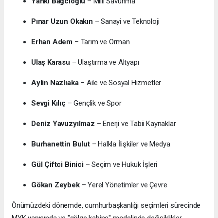
Yankı Bağcıoğlu
– Milli Savunma
Pınar Uzun Okakın
– Sanayi ve Teknoloji
Erhan Adem
– Tarım ve Orman
Ulaş Karasu
– Ulaştırma ve Altyapı
Aylin Nazlıaka
– Aile ve Sosyal Hizmetler
Sevgi Kılıç
– Gençlik ve Spor
Deniz Yavuzyılmaz
– Enerji ve Tabii Kaynaklar
Burhanettin Bulut
– Halkla İlişkiler ve Medya
Gül Çiftci Binici
– Seçim ve Hukuk İşleri
Gökan Zeybek
– Yerel Yönetimler ve Çevre
Önümüzdeki dönemde, cumhurbaşkanlığı seçimleri sürecinde