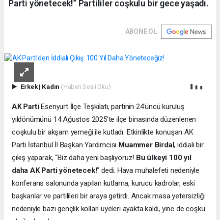
Parti yönetecek!” Partililer coşkulu bir gece yaşadı.
ABONE OL
Erkek
|
Kadın
(Haberi Sesli Oku)
AK Parti
Esenyurt İlçe Teşkilatı, partinin 24’üncü kuruluş
yıldönümünü 14 Ağustos 2025’te ilçe binasında düzenlenen
coşkulu bir akşam yemeği ile kutladı. Etkinlikte konuşan AK
Parti İstanbul İl Başkan Yardımcısı
Muammer Birdal
, iddialı bir
çıkış yaparak, “Biz daha yeni başlıyoruz!
Bu ülkeyi 100 yıl
daha AK Parti yönetecek
!” dedi. Hava muhalefeti nedeniyle
konferans salonunda yapılan kutlama, kurucu kadrolar, eski
başkanlar ve partilileri bir araya getirdi. Ancak masa yetersizliği
nedeniyle bazı gençlik kolları üyeleri ayakta kaldı, yine de coşku