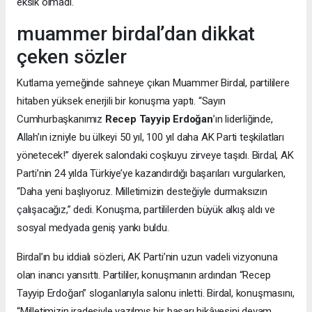
eksik olmadı.
muammer birdal’dan dikkat
çeken sözler
Kutlama yemeğinde sahneye çıkan Muammer Birdal, partililere
hitaben yüksek enerjili bir konuşma yaptı. “Sayın
Cumhurbaşkanımız
Recep Tayyip Erdoğan
’ın liderliğinde,
Allah’ın izniyle bu ülkeyi 50 yıl, 100 yıl daha AK Parti teşkilatları
yönetecek!” diyerek salondaki coşkuyu zirveye taşıdı. Birdal, AK
Parti’nin 24 yılda Türkiye’ye kazandırdığı başarıları vurgularken,
“Daha yeni başlıyoruz. Milletimizin desteğiyle durmaksızın
çalışacağız,” dedi. Konuşma, partililerden büyük alkış aldı ve
sosyal medyada geniş yankı buldu.
Birdal’ın bu iddialı sözleri, AK Parti’nin uzun vadeli vizyonuna
olan inancı yansıttı. Partililer, konuşmanın ardından “Recep
Tayyip Erdoğan” sloganlarıyla salonu inletti. Birdal, konuşmasını,
“Milletimizin iradesiyle yazılmış bir başarı hikâyesini devam