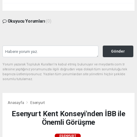
Okuyucu Yorumları
(0)
Gönder
Yorum yazarak Topluluk Kuralları’nı kabul etmiş bulunuyor ve meydantv.com.tr
sitesine yaptığınız yorumunuzla ilgili doğrudan veya dolaylı tüm sorumluluğu tek
başınıza üstleniyorsunuz. Yazılan tüm yorumlardan site yönetimi hiçbir şekilde
sorumlu tutulamaz.
Anasayfa
Esenyurt
Esenyurt Kent Konseyi'nden İBB ile
Önemli Görüşme
ESENYURT