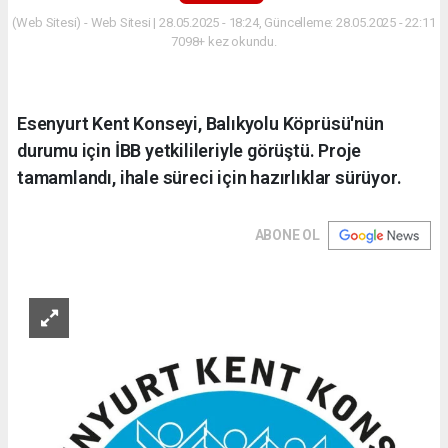
(Web Sitesi) - Web Sitesi | 28.05.2025 - 18:24, Güncelleme: 28.05.2025 - 22:11
7098+ kez okundu.
Esenyurt Kent Konseyi, Balıkyolu Köprüsü'nün
durumu için İBB yetkilileriyle görüştü. Proje
tamamlandı, ihale süreci için hazırlıklar sürüyor.
ABONE OL