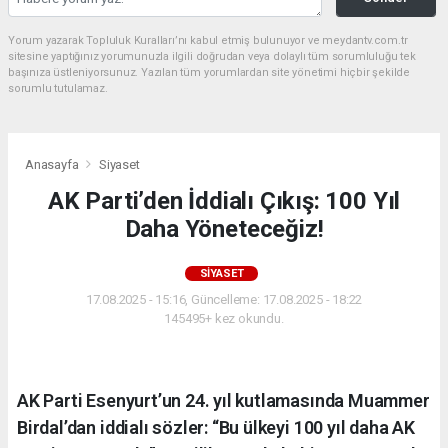
Yorum yazarak Topluluk Kuralları’nı kabul etmiş bulunuyor ve meydantv.com.tr
sitesine yaptığınız yorumunuzla ilgili doğrudan veya dolaylı tüm sorumluluğu tek
başınıza üstleniyorsunuz. Yazılan tüm yorumlardan site yönetimi hiçbir şekilde
sorumlu tutulamaz.
Anasayfa
Siyaset
AK Parti’den İddialı Çıkış: 100 Yıl
Daha Yöneteceğiz!
SIYASET
17.08.2025 - 15:16, Güncelleme: 17.08.2025 - 18:22
145495+ kez okundu.
AK Parti Esenyurt’un 24. yıl kutlamasında Muammer
Birdal’dan iddialı sözler: “Bu ülkeyi 100 yıl daha AK