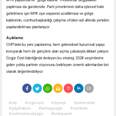
MYK yapısında ve "gölge kabine" modelinde değişiklikler
yapılması da gündemde. Parti yönetiminin daha işlevsel hale
getirilmesi için MYK üye sayısının azaltılması ve gölge
kabinenin, cumhurbaşkanlığı çalışma ofisleri adı altında yeniden
yapılandırılması planlanıyor.
Açıklama:
CHP’deki bu yeni yapılanma, hem geleneksel kurumsal yapıyı
koruyarak hem de gençlere alan açma çabasıyla dikkat çekiyor.
Özgür Özel liderliğinde ilerleyen bu strateji, 2028 seçimlerine
giden yolda partinin vizyonunu belirleyen önemli adımlardan biri
olarak değerlendiriliyor.
#chp
#özgürözel
#chpmyk
#partimeclisi
#gölgekabine
#berkaygezgin
#namıktan
#mehmetnecatiyağcı
#türksiyaseti