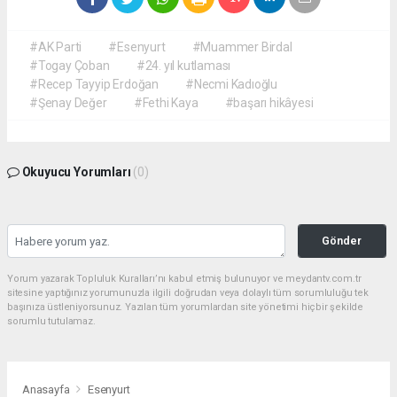
#AK Parti
#Esenyurt
#Muammer Birdal
#Togay Çoban
#24. yıl kutlaması
#Recep Tayyip Erdoğan
#Necmi Kadıoğlu
#Şenay Değer
#Fethi Kaya
#başarı hikâyesi
Okuyucu Yorumları
(0)
Gönder
Yorum yazarak Topluluk Kuralları’nı kabul etmiş bulunuyor ve meydantv.com.tr
sitesine yaptığınız yorumunuzla ilgili doğrudan veya dolaylı tüm sorumluluğu tek
başınıza üstleniyorsunuz. Yazılan tüm yorumlardan site yönetimi hiçbir şekilde
sorumlu tutulamaz.
Anasayfa
Esenyurt