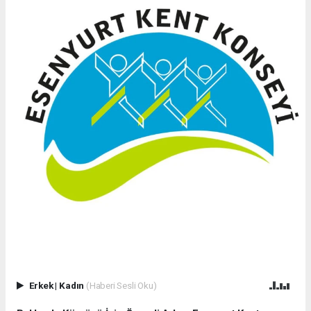
Erkek
|
Kadın
(Haberi Sesli Oku)