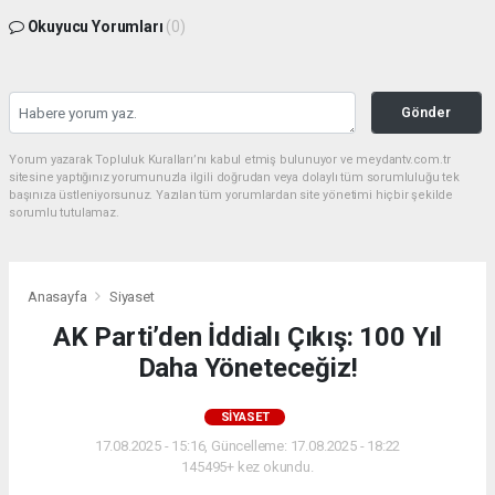
Okuyucu Yorumları
(0)
Gönder
Yorum yazarak Topluluk Kuralları’nı kabul etmiş bulunuyor ve meydantv.com.tr
sitesine yaptığınız yorumunuzla ilgili doğrudan veya dolaylı tüm sorumluluğu tek
başınıza üstleniyorsunuz. Yazılan tüm yorumlardan site yönetimi hiçbir şekilde
sorumlu tutulamaz.
Anasayfa
Siyaset
AK Parti’den İddialı Çıkış: 100 Yıl
Daha Yöneteceğiz!
SIYASET
17.08.2025 - 15:16, Güncelleme: 17.08.2025 - 18:22
145495+ kez okundu.