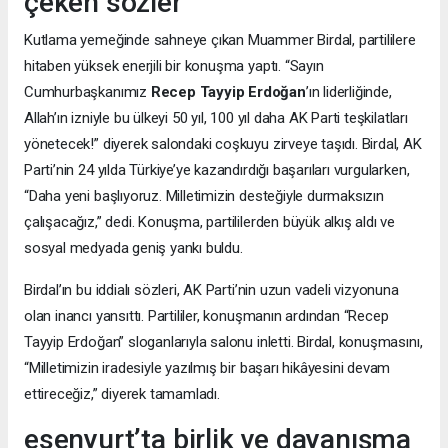
çeken sözler
Kutlama yemeğinde sahneye çıkan Muammer Birdal, partililere
hitaben yüksek enerjili bir konuşma yaptı. “Sayın
Cumhurbaşkanımız
Recep Tayyip Erdoğan
’ın liderliğinde,
Allah’ın izniyle bu ülkeyi 50 yıl, 100 yıl daha AK Parti teşkilatları
yönetecek!” diyerek salondaki coşkuyu zirveye taşıdı. Birdal, AK
Parti’nin 24 yılda Türkiye’ye kazandırdığı başarıları vurgularken,
“Daha yeni başlıyoruz. Milletimizin desteğiyle durmaksızın
çalışacağız,” dedi. Konuşma, partililerden büyük alkış aldı ve
sosyal medyada geniş yankı buldu.
Birdal’ın bu iddialı sözleri, AK Parti’nin uzun vadeli vizyonuna
olan inancı yansıttı. Partililer, konuşmanın ardından “Recep
Tayyip Erdoğan” sloganlarıyla salonu inletti. Birdal, konuşmasını,
“Milletimizin iradesiyle yazılmış bir başarı hikâyesini devam
ettireceğiz,” diyerek tamamladı.
esenyurt’ta birlik ve dayanışma