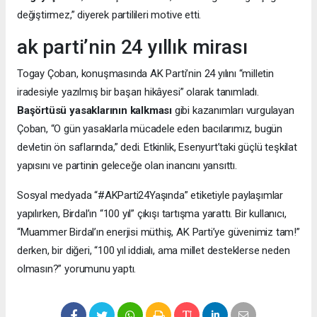
değiştirmez,” diyerek partilileri motive etti.
ak parti’nin 24 yıllık mirası
Togay Çoban, konuşmasında AK Parti’nin 24 yılını “milletin
iradesiyle yazılmış bir başarı hikâyesi” olarak tanımladı.
Başörtüsü yasaklarının kalkması
gibi kazanımları vurgulayan
Çoban, “O gün yasaklarla mücadele eden bacılarımız, bugün
devletin ön saflarında,” dedi. Etkinlik, Esenyurt’taki güçlü teşkilat
yapısını ve partinin geleceğe olan inancını yansıttı.
Sosyal medyada “#AKParti24Yaşında” etiketiyle paylaşımlar
yapılırken, Birdal’ın “100 yıl” çıkışı tartışma yarattı. Bir kullanıcı,
“Muammer Birdal’ın enerjisi müthiş, AK Parti’ye güvenimiz tam!”
derken, bir diğeri, “100 yıl iddialı, ama millet desteklerse neden
olmasın?” yorumunu yaptı.