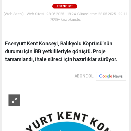
ESENYURT
(Web Sitesi) - Web Sitesi | 28.05.2025 - 18:24, Güncelleme: 28.05.2025 - 22:11
7098+ kez okundu.
Esenyurt Kent Konseyi, Balıkyolu Köprüsü'nün
durumu için İBB yetkilileriyle görüştü. Proje
tamamlandı, ihale süreci için hazırlıklar sürüyor.
ABONE OL