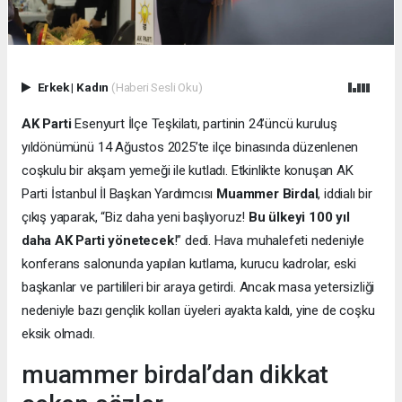
Erkek
|
Kadın
(Haberi Sesli Oku)
AK Parti
Esenyurt İlçe Teşkilatı, partinin 24’üncü kuruluş
yıldönümünü 14 Ağustos 2025’te ilçe binasında düzenlenen
coşkulu bir akşam yemeği ile kutladı. Etkinlikte konuşan AK
Parti İstanbul İl Başkan Yardımcısı
Muammer Birdal
, iddialı bir
çıkış yaparak, “Biz daha yeni başlıyoruz!
Bu ülkeyi 100 yıl
daha AK Parti yönetecek
!” dedi. Hava muhalefeti nedeniyle
konferans salonunda yapılan kutlama, kurucu kadrolar, eski
başkanlar ve partilileri bir araya getirdi. Ancak masa yetersizliği
nedeniyle bazı gençlik kolları üyeleri ayakta kaldı, yine de coşku
eksik olmadı.
muammer birdal’dan dikkat