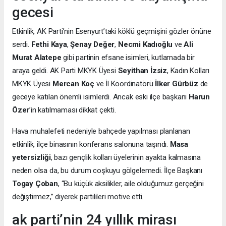
gecesi
Etkinlik, AK Parti’nin Esenyurt’taki köklü geçmişini gözler önüne
serdi.
Fethi Kaya
,
Şenay Değer
,
Necmi Kadıoğlu
ve
Ali
Murat Alatepe
gibi partinin efsane isimleri, kutlamada bir
araya geldi. AK Parti MKYK Üyesi
Seyithan İzsiz
, Kadın Kolları
MKYK Üyesi
Mercan Koç
ve İl Koordinatörü
İlker Gürbüz
de
geceye katılan önemli isimlerdi. Ancak eski ilçe başkanı
Harun
Özer
’in katılmaması dikkat çekti.
Hava muhalefeti nedeniyle bahçede yapılması planlanan
etkinlik, ilçe binasının konferans salonuna taşındı.
Masa
yetersizliği
, bazı gençlik kolları üyelerinin ayakta kalmasına
neden olsa da, bu durum coşkuyu gölgelemedi. İlçe Başkanı
Togay Çoban
, “Bu küçük aksilikler, aile olduğumuz gerçeğini
değiştirmez,” diyerek partilileri motive etti.
ak parti’nin 24 yıllık mirası