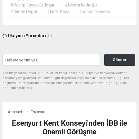
#Recep Tayyip Erdoğan
#Necmi Kadıoğlu
#Şenay Değer
#Fethi Kaya
#başarı hikâyesi
Okuyucu Yorumları
(0)
Gönder
Yorum yazarak Topluluk Kuralları’nı kabul etmiş bulunuyor ve meydantv.com.tr
sitesine yaptığınız yorumunuzla ilgili doğrudan veya dolaylı tüm sorumluluğu tek
başınıza üstleniyorsunuz. Yazılan tüm yorumlardan site yönetimi hiçbir şekilde
sorumlu tutulamaz.
Anasayfa
Esenyurt
Esenyurt Kent Konseyi'nden İBB ile
Önemli Görüşme