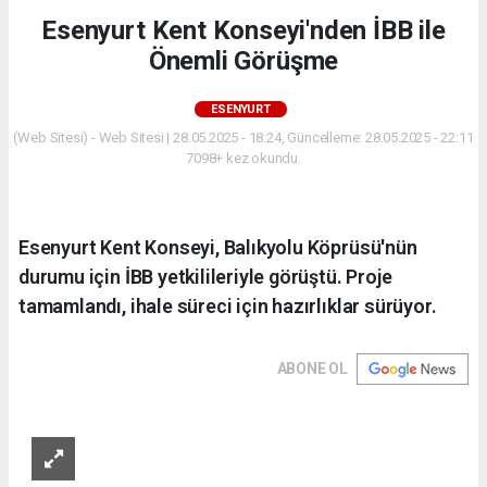
Esenyurt Kent Konseyi'nden İBB ile
Önemli Görüşme
ESENYURT
(Web Sitesi) - Web Sitesi | 28.05.2025 - 18:24, Güncelleme: 28.05.2025 - 22:11
7098+ kez okundu.
Esenyurt Kent Konseyi, Balıkyolu Köprüsü'nün
durumu için İBB yetkilileriyle görüştü. Proje
tamamlandı, ihale süreci için hazırlıklar sürüyor.
ABONE OL