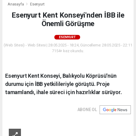
Anasayfa
Esenyurt
Esenyurt Kent Konseyi'nden İBB ile
Önemli Görüşme
ESENYURT
(Web Sitesi) - Web Sitesi | 28.05.2025 - 18:24, Güncelleme: 28.05.2025 - 22:11
7154+ kez okundu.
Esenyurt Kent Konseyi, Balıkyolu Köprüsü'nün
durumu için İBB yetkilileriyle görüştü. Proje
tamamlandı, ihale süreci için hazırlıklar sürüyor.
ABONE OL