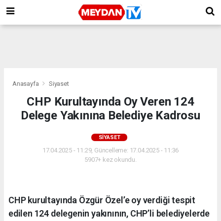
Anasayfa
Siyaset
CHP Kurultayında Oy Veren 124
Delege Yakınına Belediye Kadrosu
SIYASET
17.04.2025 - 11:29, Güncelleme: 17.04.2025 - 11:36
5907+ kez okundu.
CHP kurultayında Özgür Özel’e oy verdiği tespit
edilen 124 delegenin yakınının, CHP’li belediyelerde