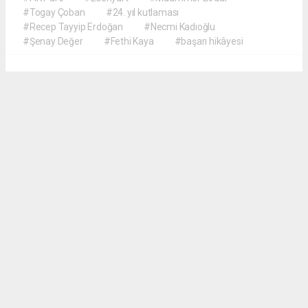
#Togay Çoban
#24. yıl kutlaması
#Recep Tayyip Erdoğan
#Necmi Kadıoğlu
#Şenay Değer
#Fethi Kaya
#başarı hikâyesi
Okuyucu Yorumları
(0)
Gönder
Yorum yazarak Topluluk Kuralları’nı kabul etmiş bulunuyor ve meydantv.com.tr
sitesine yaptığınız yorumunuzla ilgili doğrudan veya dolaylı tüm sorumluluğu tek
başınıza üstleniyorsunuz. Yazılan tüm yorumlardan site yönetimi hiçbir şekilde
sorumlu tutulamaz.
haber paketi
haber scripti
haber yazılımı
Tüm hakları saklı tutulmaktadır.Copyright 2026©