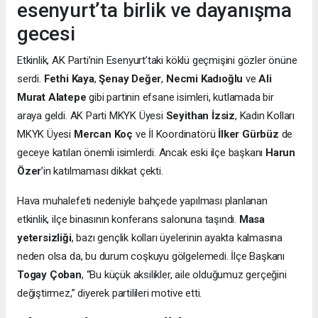
esenyurt’ta birlik ve dayanışma
gecesi
Etkinlik, AK Parti’nin Esenyurt’taki köklü geçmişini gözler önüne
serdi.
Fethi Kaya
,
Şenay Değer
,
Necmi Kadıoğlu
ve
Ali
Murat Alatepe
gibi partinin efsane isimleri, kutlamada bir
araya geldi. AK Parti MKYK Üyesi
Seyithan İzsiz
, Kadın Kolları
MKYK Üyesi
Mercan Koç
ve İl Koordinatörü
İlker Gürbüz
de
geceye katılan önemli isimlerdi. Ancak eski ilçe başkanı
Harun
Özer
’in katılmaması dikkat çekti.
Hava muhalefeti nedeniyle bahçede yapılması planlanan
etkinlik, ilçe binasının konferans salonuna taşındı.
Masa
yetersizliği
, bazı gençlik kolları üyelerinin ayakta kalmasına
neden olsa da, bu durum coşkuyu gölgelemedi. İlçe Başkanı
Togay Çoban
, “Bu küçük aksilikler, aile olduğumuz gerçeğini
değiştirmez,” diyerek partilileri motive etti.