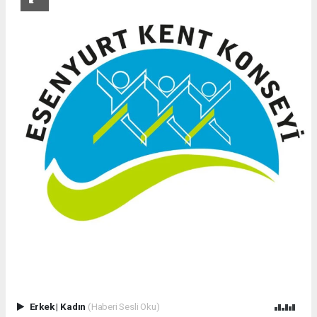
Erkek
|
Kadın
(Haberi Sesli Oku)