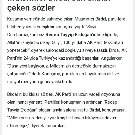
çeken sözler
Kutlama yemeğinde sahneye çıkan Muammer Birdal, partililere
hitaben yüksek enerjili bir konuşma yaptı. “Sayın
Cumhurbaşkanımız
Recep Tayyip Erdoğan
’ın liderliğinde,
Allah’ın izniyle bu ülkeyi 50 yıl, 100 yıl daha AK Parti teşkilatları
yönetecek!” diyerek salondaki coşkuyu zirveye taşıdı. Birdal, AK
Parti’nin 24 yılda Türkiye’ye kazandırdığı başarıları vurgularken,
“Daha yeni başlıyoruz. Milletimizin desteğiyle durmaksızın
çalışacağız,” dedi. Konuşma, partililerden büyük alkış aldı ve
sosyal medyada geniş yankı buldu.
Birdal’ın bu iddialı sözleri, AK Parti’nin uzun vadeli vizyonuna
olan inancı yansıttı. Partililer, konuşmanın ardından “Recep
Tayyip Erdoğan” sloganlarıyla salonu inletti. Birdal, konuşmasını,
“Milletimizin iradesiyle yazılmış bir başarı hikâyesini devam
ettireceğiz,” diyerek tamamladı.