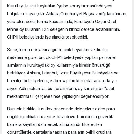
Kurultayı ile ilgili başlatılan "şaibe soruşturması"nda yeni
bulgular ortaya çıktı. Ankara Cumhuriyet Başsavcılığı tarafından
yürütülen soruşturma kapsamında, kurultayda Özgür Özel
lehine oy kullanan 124 delegenin birinci derece akrabalarının,
CHP'li belediyelerde işe alındığı tespit edildi.
Soruşturma dosyasına giren tanık beyanları ve itirafçı
ifadelerine göre, birçok CHP’li belediyede yapılan personel
alımlarının kurultaydaki oy kullanımıyla birebir örtüştüğü
belirtiliyor. Ankara, İstanbul, İzmir Büyükşehir Belediyeleri ve
bazı ilçe belediyeleri, işe alım yapılan kurumlar arasında yer
alıyor. Adli makamlar, bu işe alımların, oy karşılığı bir “ödül
mekanizması” çerçevesinde yapıldığını değerlendiriyor.
Bununla birlikte, kurultay öncesinde delegelere elden para
dağıtıldığı iddiaları üzerine, bazı döviz bürolarının güvenlik
kamera kayıtları da mercek altına alındı. Elde edilen
görüntülerde, çantalarla taşınan paraların belirli gruplara