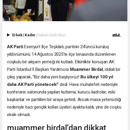
Erkek
|
Kadın
(Haberi Sesli Oku)
AK Parti
Esenyurt İlçe Teşkilatı, partinin 24’üncü kuruluş
yıldönümünü 14 Ağustos 2025’te ilçe binasında düzenlenen
coşkulu bir akşam yemeği ile kutladı. Etkinlikte konuşan AK
Parti İstanbul İl Başkan Yardımcısı
Muammer Birdal
, iddialı bir
çıkış yaparak, “Biz daha yeni başlıyoruz!
Bu ülkeyi 100 yıl
daha AK Parti yönetecek
!” dedi. Hava muhalefeti nedeniyle
konferans salonunda yapılan kutlama, kurucu kadrolar, eski
başkanlar ve partilileri bir araya getirdi. Ancak masa yetersizliği
nedeniyle bazı gençlik kolları üyeleri ayakta kaldı, yine de coşku
eksik olmadı.
muammer birdal’dan dikkat