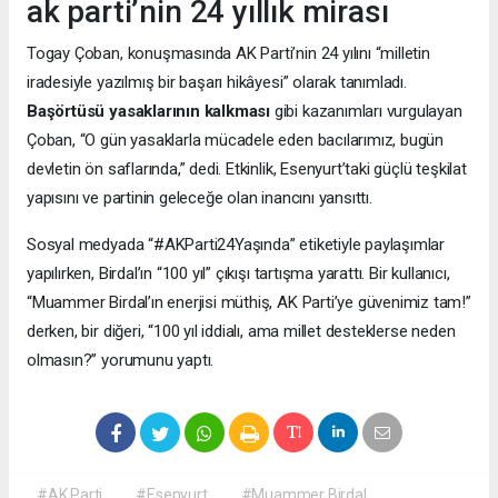
ak parti’nin 24 yıllık mirası
Togay Çoban, konuşmasında AK Parti’nin 24 yılını “milletin
iradesiyle yazılmış bir başarı hikâyesi” olarak tanımladı.
Başörtüsü yasaklarının kalkması
gibi kazanımları vurgulayan
Çoban, “O gün yasaklarla mücadele eden bacılarımız, bugün
devletin ön saflarında,” dedi. Etkinlik, Esenyurt’taki güçlü teşkilat
yapısını ve partinin geleceğe olan inancını yansıttı.
Sosyal medyada “#AKParti24Yaşında” etiketiyle paylaşımlar
yapılırken, Birdal’ın “100 yıl” çıkışı tartışma yarattı. Bir kullanıcı,
“Muammer Birdal’ın enerjisi müthiş, AK Parti’ye güvenimiz tam!”
derken, bir diğeri, “100 yıl iddialı, ama millet desteklerse neden
olmasın?” yorumunu yaptı.
#AK Parti
#Esenyurt
#Muammer Birdal