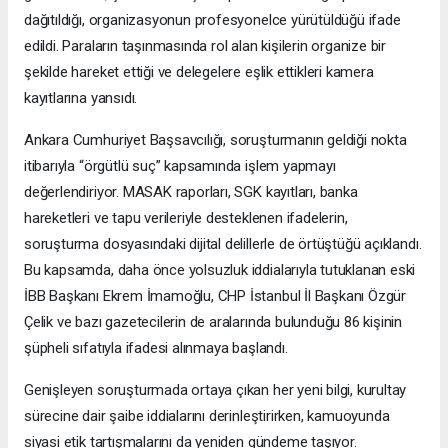
dağıtıldığı, organizasyonun profesyonelce yürütüldüğü ifade
edildi. Paraların taşınmasında rol alan kişilerin organize bir
şekilde hareket ettiği ve delegelere eşlik ettikleri kamera
kayıtlarına yansıdı.
Ankara Cumhuriyet Başsavcılığı, soruşturmanın geldiği nokta
itibarıyla “örgütlü suç” kapsamında işlem yapmayı
değerlendiriyor. MASAK raporları, SGK kayıtları, banka
hareketleri ve tapu verileriyle desteklenen ifadelerin,
soruşturma dosyasındaki dijital delillerle de örtüştüğü açıklandı.
Bu kapsamda, daha önce yolsuzluk iddialarıyla tutuklanan eski
İBB Başkanı Ekrem İmamoğlu, CHP İstanbul İl Başkanı Özgür
Çelik ve bazı gazetecilerin de aralarında bulunduğu 86 kişinin
şüpheli sıfatıyla ifadesi alınmaya başlandı.
Genişleyen soruşturmada ortaya çıkan her yeni bilgi, kurultay
sürecine dair şaibe iddialarını derinleştirirken, kamuoyunda
siyasi etik tartışmalarını da yeniden gündeme taşıyor.