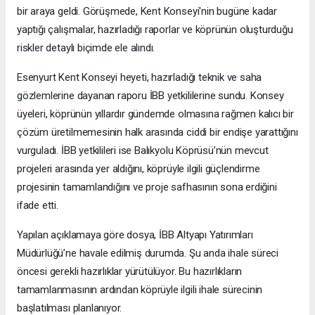
bir araya geldi. Görüşmede, Kent Konseyi'nin bugüne kadar
yaptığı çalışmalar, hazırladığı raporlar ve köprünün oluşturduğu
riskler detaylı biçimde ele alındı.
Esenyurt Kent Konseyi heyeti, hazırladığı teknik ve saha
gözlemlerine dayanan raporu İBB yetkililerine sundu. Konsey
üyeleri, köprünün yıllardır gündemde olmasına rağmen kalıcı bir
çözüm üretilmemesinin halk arasında ciddi bir endişe yarattığını
vurguladı. İBB yetkilileri ise Balıkyolu Köprüsü’nün mevcut
projeleri arasında yer aldığını, köprüyle ilgili güçlendirme
projesinin tamamlandığını ve proje safhasının sona erdiğini
ifade etti.
Yapılan açıklamaya göre dosya, İBB Altyapı Yatırımları
Müdürlüğü’ne havale edilmiş durumda. Şu anda ihale süreci
öncesi gerekli hazırlıklar yürütülüyor. Bu hazırlıkların
tamamlanmasının ardından köprüyle ilgili ihale sürecinin
başlatılması planlanıyor.