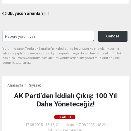
Okuyucu Yorumları
(0)
Gönder
Yorum yazarak Topluluk Kuralları’nı kabul etmiş bulunuyor ve meydantv.com.tr
sitesine yaptığınız yorumunuzla ilgili doğrudan veya dolaylı tüm sorumluluğu tek
başınıza üstleniyorsunuz. Yazılan tüm yorumlardan site yönetimi hiçbir şekilde
sorumlu tutulamaz.
Anasayfa
Siyaset
AK Parti’den İddialı Çıkış: 100 Yıl
Daha Yöneteceğiz!
SIYASET
17.08.2025 - 15:16, Güncelleme: 17.08.2025 - 18:22
145561+ kez okundu.