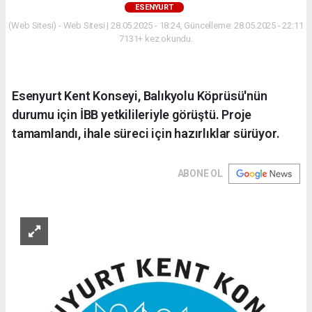
ESENYURT
(Web Sitesi) - Web Sitesi | 28.05.2025 - 18:24, Güncelleme: 28.05.2025 - 22:11
7131+ kez okundu.
Esenyurt Kent Konseyi, Balıkyolu Köprüsü'nün
durumu için İBB yetkilileriyle görüştü. Proje
tamamlandı, ihale süreci için hazırlıklar sürüyor.
ABONE OL