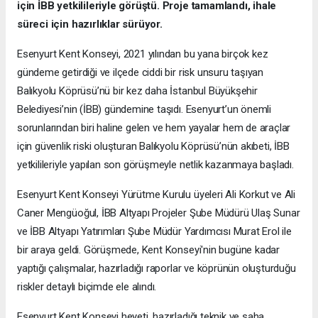
için İBB yetkilileriyle görüştü. Proje tamamlandı, ihale
süreci için hazırlıklar sürüyor.
Esenyurt Kent Konseyi, 2021 yılından bu yana birçok kez
gündeme getirdiği ve ilçede ciddi bir risk unsuru taşıyan
Balıkyolu Köprüsü’nü bir kez daha İstanbul Büyükşehir
Belediyesi’nin (İBB) gündemine taşıdı. Esenyurt’un önemli
sorunlarından biri haline gelen ve hem yayalar hem de araçlar
için güvenlik riski oluşturan Balıkyolu Köprüsü’nün akıbeti, İBB
yetkilileriyle yapılan son görüşmeyle netlik kazanmaya başladı.
Esenyurt Kent Konseyi Yürütme Kurulu üyeleri Ali Korkut ve Ali
Caner Mengüoğul, İBB Altyapı Projeler Şube Müdürü Ulaş Sunar
ve İBB Altyapı Yatırımları Şube Müdür Yardımcısı Murat Erol ile
bir araya geldi. Görüşmede, Kent Konseyi'nin bugüne kadar
yaptığı çalışmalar, hazırladığı raporlar ve köprünün oluşturduğu
riskler detaylı biçimde ele alındı.
Esenyurt Kent Konseyi heyeti, hazırladığı teknik ve saha