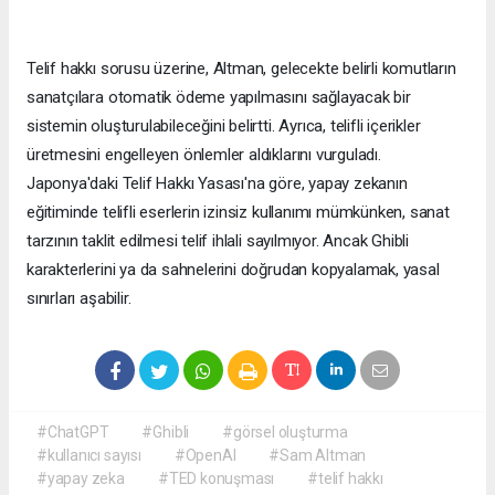
Telif hakkı sorusu üzerine, Altman, gelecekte belirli komutların
sanatçılara otomatik ödeme yapılmasını sağlayacak bir
sistemin oluşturulabileceğini belirtti. Ayrıca, telifli içerikler
üretmesini engelleyen önlemler aldıklarını vurguladı.
Japonya'daki Telif Hakkı Yasası'na göre, yapay zekanın
eğitiminde telifli eserlerin izinsiz kullanımı mümkünken, sanat
tarzının taklit edilmesi telif ihlali sayılmıyor. Ancak Ghibli
karakterlerini ya da sahnelerini doğrudan kopyalamak, yasal
sınırları aşabilir.
#ChatGPT
#Ghibli
#görsel oluşturma
#kullanıcı sayısı
#OpenAI
#Sam Altman
#yapay zeka
#TED konuşması
#telif hakkı