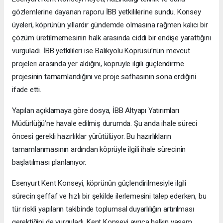
gözlemlerine dayanan raporu İBB yetkililerine sundu. Konsey
üyeleri, köprünün yıllardır gündemde olmasına rağmen kalıcı bir
çözüm üretilmemesinin halk arasında ciddi bir endişe yarattığını
vurguladı. İBB yetkilileri ise Balıkyolu Köprüsü’nün mevcut
projeleri arasında yer aldığını, köprüyle ilgili güçlendirme
projesinin tamamlandığını ve proje safhasının sona erdiğini
ifade etti.
Yapılan açıklamaya göre dosya, İBB Altyapı Yatırımları
Müdürlüğü’ne havale edilmiş durumda. Şu anda ihale süreci
öncesi gerekli hazırlıklar yürütülüyor. Bu hazırlıkların
tamamlanmasının ardından köprüyle ilgili ihale sürecinin
başlatılması planlanıyor.
Esenyurt Kent Konseyi, köprünün güçlendirilmesiyle ilgili
sürecin şeffaf ve hızlı bir şekilde ilerlemesini talep ederken, bu
tür riskli yapıların takibinde toplumsal duyarlılığın artırılması
gerektiğini de vurguladı. Kent Konseyi ayrıca halkın yaşam