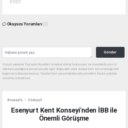
#2025
Okuyucu Yorumları
(0)
Gönder
Yorum yazarak Topluluk Kuralları’nı kabul etmiş bulunuyor ve meydantv.com.tr
sitesine yaptığınız yorumunuzla ilgili doğrudan veya dolaylı tüm sorumluluğu tek
başınıza üstleniyorsunuz. Yazılan tüm yorumlardan site yönetimi hiçbir şekilde
sorumlu tutulamaz.
Anasayfa
Esenyurt
Esenyurt Kent Konseyi'nden İBB ile
Önemli Görüşme