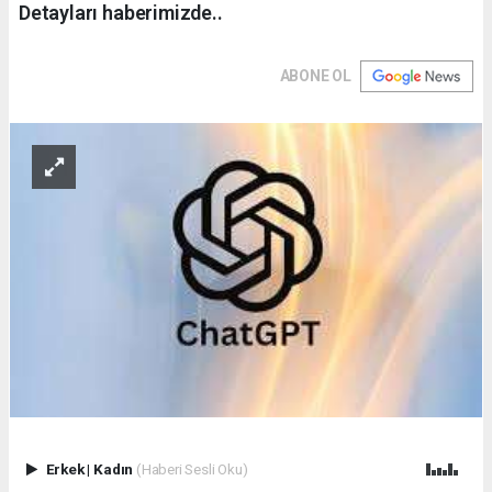
Detayları haberimizde..
ABONE OL
Erkek
|
Kadın
(Haberi Sesli Oku)