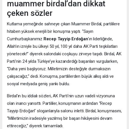
muammer birdal’dan dikkat
çeken sözler
Kutlama yemeğinde sahneye çıkan Muammer Birdal, partililere
hitaben yüksek enerjili bir konuşma yaptı. “Sayın
Cumhurbaşkanımız
Recep Tayyip Erdoğan
’ın liderliğinde,
Allah’ın izniyle bu ülkeyi 50 yıl, 100 yıl daha AK Parti teşkilatları
yönetecek!” diyerek salondaki coşkuyu zirveye taşıdı. Birdal, AK
Parti’nin 24 yılda Türkiye’ye kazandırdığı başarıları vurgularken,
“Daha yeni başlıyoruz. Milletimizin desteğiyle durmaksızın
çalışacağız,” dedi. Konuşma, partililerden büyük alkış aldı ve
sosyal medyada geniş yankı buldu.
Birdal’ın bu iddialı sözleri, AK Parti’nin uzun vadeli vizyonuna
olan inancı yansıttı. Partililer, konuşmanın ardından “Recep
Tayyip Erdoğan” sloganlarıyla salonu inletti. Birdal, konuşmasını,
“Milletimizin iradesiyle yazılmış bir başarı hikâyesini devam
ettireceğiz,” diyerek tamamladı.