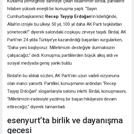
Kutlama yemeğinde sahneye çıkan Muammer Birdal, partililere
hitaben yüksek enerjili bir konuşma yaptı. “Sayın
Cumhurbaşkanımız
Recep Tayyip Erdoğan
’ın liderliğinde,
Allah’ın izniyle bu ülkeyi 50 yıl, 100 yıl daha AK Parti teşkilatları
yönetecek!” diyerek salondaki coşkuyu zirveye taşıdı. Birdal, AK
Parti’nin 24 yılda Türkiye’ye kazandırdığı başarıları vurgularken,
“Daha yeni başlıyoruz. Milletimizin desteğiyle durmaksızın
çalışacağız,” dedi. Konuşma, partililerden büyük alkış aldı ve
sosyal medyada geniş yankı buldu.
Birdal’ın bu iddialı sözleri, AK Parti’nin uzun vadeli vizyonuna
olan inancı yansıttı. Partililer, konuşmanın ardından “Recep
Tayyip Erdoğan” sloganlarıyla salonu inletti. Birdal, konuşmasını,
“Milletimizin iradesiyle yazılmış bir başarı hikâyesini devam
ettireceğiz,” diyerek tamamladı.
esenyurt’ta birlik ve dayanışma
gecesi