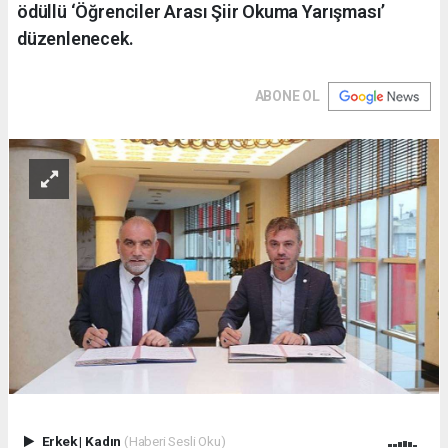
ödüllü ‘Öğrenciler Arası Şiir Okuma Yarışması’
düzenlenecek.
ABONE OL
Erkek
|
Kadın
(Haberi Sesli Oku)