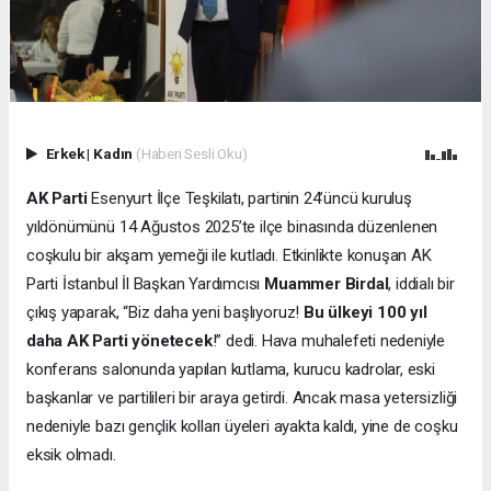
Erkek
|
Kadın
(Haberi Sesli Oku)
AK Parti
Esenyurt İlçe Teşkilatı, partinin 24’üncü kuruluş
yıldönümünü 14 Ağustos 2025’te ilçe binasında düzenlenen
coşkulu bir akşam yemeği ile kutladı. Etkinlikte konuşan AK
Parti İstanbul İl Başkan Yardımcısı
Muammer Birdal
, iddialı bir
çıkış yaparak, “Biz daha yeni başlıyoruz!
Bu ülkeyi 100 yıl
daha AK Parti yönetecek
!” dedi. Hava muhalefeti nedeniyle
konferans salonunda yapılan kutlama, kurucu kadrolar, eski
başkanlar ve partilileri bir araya getirdi. Ancak masa yetersizliği
nedeniyle bazı gençlik kolları üyeleri ayakta kaldı, yine de coşku
eksik olmadı.