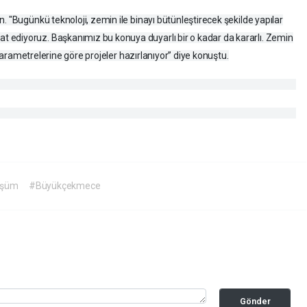
. "Bugünkü teknoloji, zemin ile binayı bütünleştirecek şekilde yapılar
ediyoruz. Başkanımız bu konuya duyarlı bir o kadar da kararlı. Zemin
n parametrelerine göre projeler hazırlanıyor” diye konuştu.
üşüm
#Büyükçekmece
Gönder