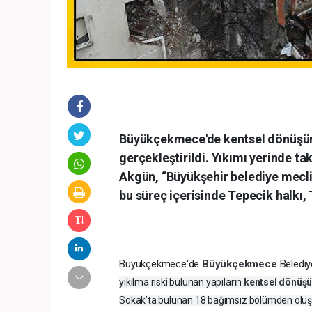
Büyükçekmece'de kentsel dönüşüm ç
gerçekleştirildi. Yıkımı yerinde 
Akgün, “Büyükşehir belediye meclis
bu süreç içerisinde Tepecik halkı,
Büyükçekmece'de
Büyükçekmece
Belediy
yıkılma riski bulunan yapıların
kentsel dönü
Sokak’ta bulunan 18 bağımsız bölümden oluşan 4