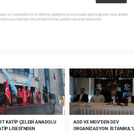
uyor ve meydantv.com.tr sitesine yaptığınız yorumunuzla ilgili doğrudan veya dolaylı
n tüm yorumlardan site yönetimi hiçbir şekilde sorumlu tutulamaz.
RT KATİP ÇELEBİ ANADOLU
AGD VE MGV’DEN DEV
TİP LİSESİ’NDEN
ORGANİZASYON: İSTANBUL’