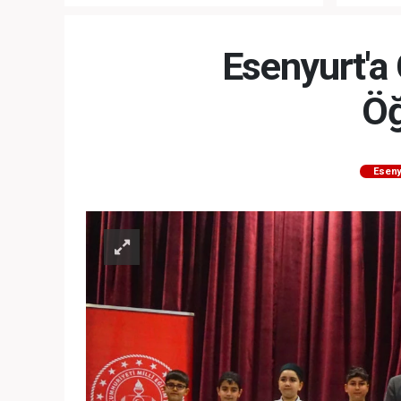
“NATO’NUN ÜLKEMİZDE İŞİ NE?”
MEHTER
MEZUNİY
Esenyurt'a 
Öğ
Eseny