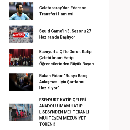
Galatasaray'dan Ederson
Transferi Hamlesi!
Squid Game’in 3. Sezonu 27
Haziran’da Başlıyor
Esenyurt'a Çifte Gurur: Katip
Çelebi İmam Hatip
Öğrencilerinden Büyük Başarı
Bakan Fidan: “Rusya Barış
Anlaşması İçin Şartlarını
Hazırlıyor”
ESENYURT KATİP ÇELEBİ
ANADOLU İMAM HATİP
LİSESİ’NDEN MEHTERANLI
MUHTEŞEM MEZUNİYET
TÖRENİ!