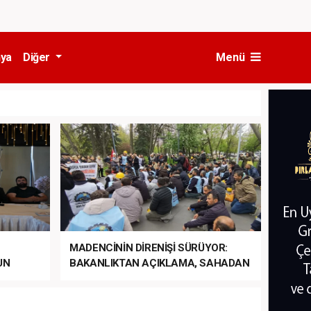
ya
Diğer
Menü
MADENCİNİN DİRENİŞİ SÜRÜYOR:
UN
BAKANLIKTAN AÇIKLAMA, SAHADAN
LA
MÜDAHALE HABERİ GELDİ!