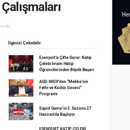
Çalışmaları
kundu.
İlginizi Çekebilir
Esenyurt'a Çifte Gurur: Katip
Çelebi İmam Hatip
Öğrencilerinden Büyük Başarı
AGD-MGV’den “Mekke’nin
Fethi ve Kudüs Gecesi”
Programı
Squid Game’in 3. Sezonu 27
Haziran’da Başlıyor
ESENYURT KATİP ÇELEBİ