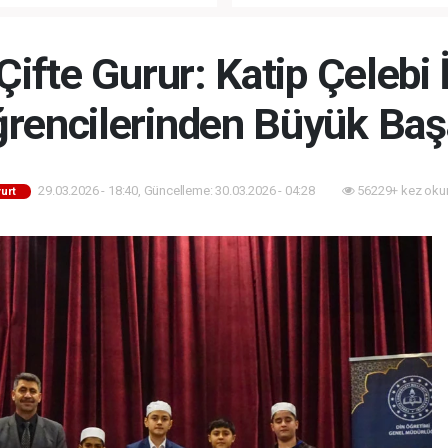
ANLI MUHTEŞEM
FETHİ’NİN 573. YILI COŞKUY
ET TÖRENİ!
KUTLANACAK!
Çifte Gurur: Katip Çeleb
rencilerinden Büyük Baş
29.03.2026 - 18:40, Güncelleme: 30.03.2026 - 04:28
56229+ kez oku
urt