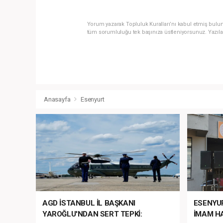
Yorum yazarak Topluluk Kuralları’nı kabul etmiş bulun
tüm sorumluluğu tek başınıza üstleniyorsunuz. Yazıla
Anasayfa
Esenyurt
AGD İSTANBUL İL BAŞKANI
ESENYU
YAROĞLU'NDAN SERT TEPKİ:
İMAM HA