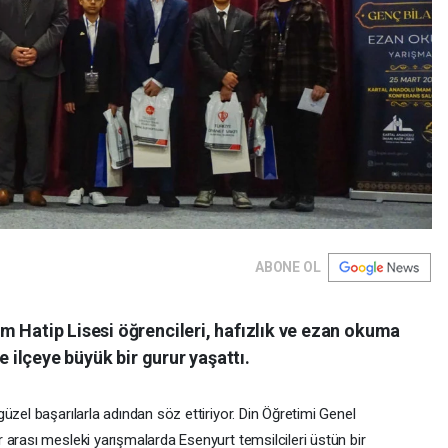
ABONE OL
m Hatip Lisesi öğrencileri, hafızlık ve ezan okuma
e ilçeye büyük bir gurur yaşattı.
üzel başarılarla adından söz ettiriyor. Din Öğretimi Genel
 arası mesleki yarışmalarda Esenyurt temsilcileri üstün bir