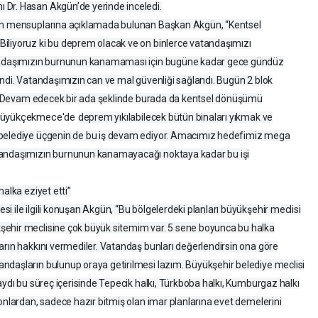
ı Dr. Hasan Akgün’de yerinde inceledi.
sın mensuplarına açıklamada bulunan Başkan Akgün, “Kentsel
iliyoruz ki bu deprem olacak ve on binlerce vatandaşımızı
andaşımızın burnunun kanamaması için bugüne kadar gece gündüz
endi. Vatandaşımızın can ve mal güvenliği sağlandı. Bugün 2 blok
var. Devam edecek bir ada şeklinde burada da kentsel dönüşümü
üyükçekmece'de
deprem yıkılabilecek bütün binaları yıkmak ve
 belediye üçgenin de bu iş devam ediyor. Amacımız hedefimiz mega
ndaşımızın burnunun kanamayacağı noktaya kadar bu işi
alka eziyet etti”
 ile ilgili konuşan Akgün, “Bu bölgelerdeki planları büyükşehir meclisi
şehir meclisine çok büyük sitemim var. 5 sene boyunca bu halka
arın hakkını vermediler. Vatandaş bunları değerlendirsin ona göre
ndaşların bulunup oraya getirilmesi lazım. Büyükşehir belediye meclisi
aydı bu süreç içerisinde Tepecik halkı, Türkboba halkı, Kumburgaz halkı
onlardan, sadece hazır bitmiş olan imar planlarına evet demelerini