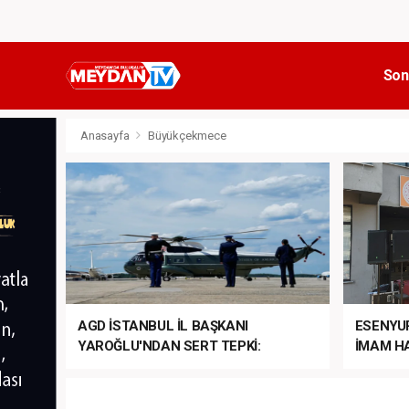
Son
Anasayfa
Büyükçekmece
AGD İSTANBUL İL BAŞKANI
ESENYU
YAROĞLU'NDAN SERT TEPKİ:
İMAM HA
“NATO’NUN ÜLKEMİZDE İŞİ NE?”
MEHTER
MEZUNİY