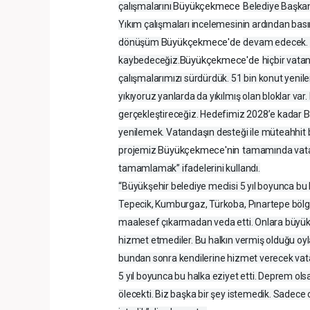
Büyükçekmece
çalışmalarını
Belediye Başkan
Yıkım çalışmaları incelemesinin ardından ba
Büyükçekmece'de
dönüşüm
devam edecek. B
Büyükçekmece'de
kaybedeceğiz.
hiçbir vat
çalışmalarımızı sürdürdük. 51 bin konut yenil
yıkıyoruz yanlarda da yıkılmış olan bloklar 
B
gerçekleştireceğiz. Hedefimiz 2028’e kadar
yenilemek. Vatandaşın desteği ile müteahhit
Büyükçekmece'nin
projemiz
tamamında vata
tamamlamak” ifadelerini kullandı.
“Büyükşehir belediye meclisi 5 yıl boyunca bu h
Tepecik, Kumburgaz, Türkoba, Pınartepe bölgesi
maalesef çıkarmadan veda etti. Onlara büyük
hizmet etmediler. Bu halkın vermiş olduğu oyl
bundan sonra kendilerine hizmet verecek vata
5 yıl boyunca bu halka eziyet etti. Deprem ols
ölecekti. Biz başka bir şey istemedik. Sadece 