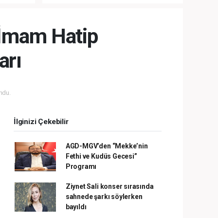
LA
MÜDAHALE HABERİ GELDİ!
i İmam Hatip
arı
ndu.
İlginizi Çekebilir
AGD-MGV’den “Mekke’nin
Fethi ve Kudüs Gecesi”
Programı
Ziynet Sali konser sırasında
sahnede şarkı söylerken
bayıldı