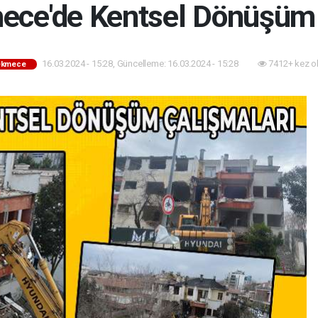
ce'de Kentsel Dönüşüm 
16.03.2024 - 15:28, Güncelleme: 16.03.2024 - 15:28
7412+ kez o
ekmece