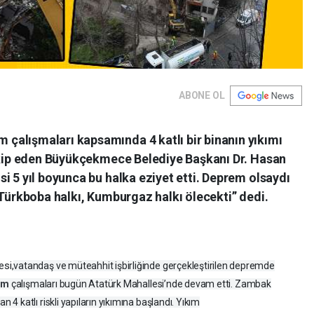
ABONE OL
alışmaları kapsamında 4 katlı bir binanın yıkımı
takip eden Büyükçekmece Belediye Başkanı Dr. Hasan
i 5 yıl boyunca bu halka eziyet etti. Deprem olsaydı
 Türkboba halkı, Kumburgaz halkı ölecekti” dedi.
esi,
vatandaş ve müteahhit işbirliğinde gerçekleştirilen depremde
şüm
çalışmaları bugün Atatürk Mahallesi’nde devam etti. Zambak
 katlı riskli yapıların yıkımına başlandı. Yıkım