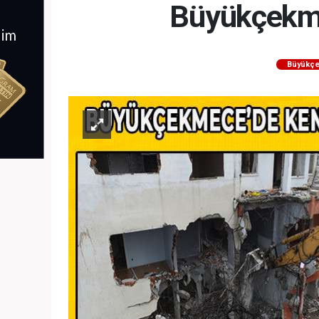
Büyükçekme
Büyükç