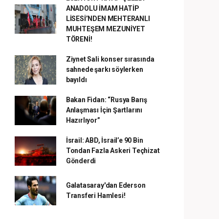
ANADOLU İMAM HATİP
LİSESİ’NDEN MEHTERANLI
MUHTEŞEM MEZUNİYET
TÖRENİ!
Ziynet Sali konser sırasında
sahnede şarkı söylerken
bayıldı
Bakan Fidan: “Rusya Barış
Anlaşması İçin Şartlarını
Hazırlıyor”
İsrail: ABD, İsrail’e 90 Bin
Tondan Fazla Askeri Teçhizat
Gönderdi
Galatasaray'dan Ederson
Transferi Hamlesi!