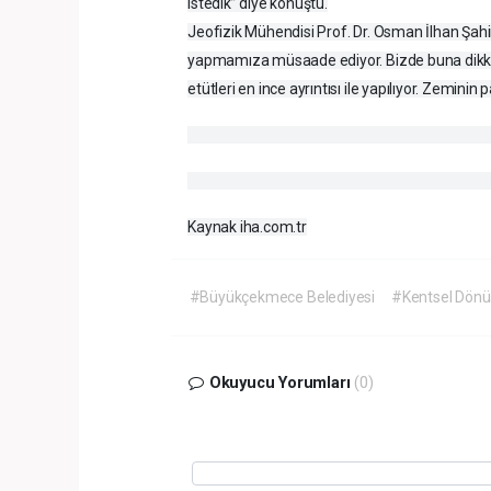
istedik” diye konuştu.
Jeofizik Mühendisi Prof. Dr. Osman İlhan Şahin
yapmamıza müsaade ediyor. Bizde buna dikkat 
etütleri en ince ayrıntısı ile yapılıyor. Zemini
Kaynak iha.com.tr
#Büyükçekmece Belediyesi
#Kentsel Dön
Okuyucu Yorumları
(0)