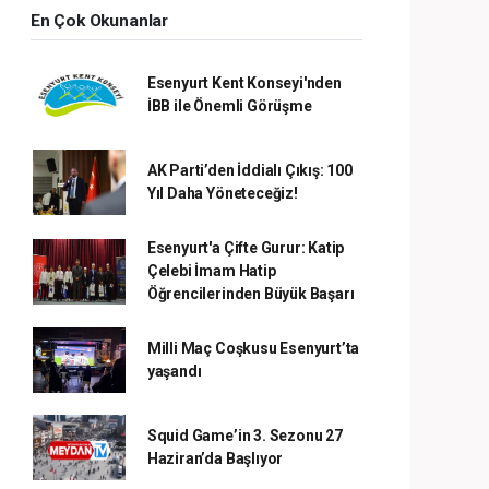
En Çok Okunanlar
Esenyurt Kent Konseyi'nden
İBB ile Önemli Görüşme
AK Parti’den İddialı Çıkış: 100
Yıl Daha Yöneteceğiz!
Esenyurt'a Çifte Gurur: Katip
Çelebi İmam Hatip
Öğrencilerinden Büyük Başarı
Milli Maç Coşkusu Esenyurt’ta
yaşandı
Squid Game’in 3. Sezonu 27
Haziran’da Başlıyor