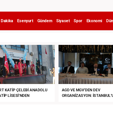
 Dakika
Esenyurt
Gündem
Siyaset
Spor
Ekonomi
Dün
RT KATİP ÇELEBİ ANADOLU
AGD VE MGV’DEN DEV
TİP LİSESİ’NDEN
ORGANİZASYON: İSTANBUL’
ANLI MUHTEŞEM
FETHİ’NİN 573. YILI COŞKUY
ET TÖRENİ!
KUTLANACAK!