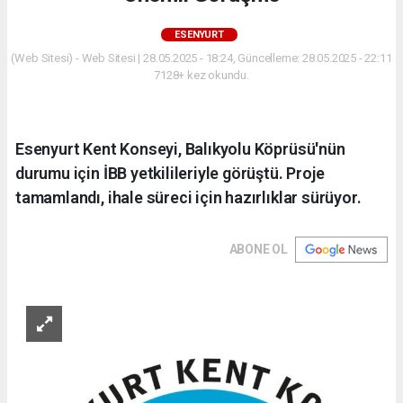
ESENYURT
(Web Sitesi) - Web Sitesi | 28.05.2025 - 18:24, Güncelleme: 28.05.2025 - 22:11
7128+ kez okundu.
Esenyurt Kent Konseyi, Balıkyolu Köprüsü'nün
durumu için İBB yetkilileriyle görüştü. Proje
tamamlandı, ihale süreci için hazırlıklar sürüyor.
ABONE OL