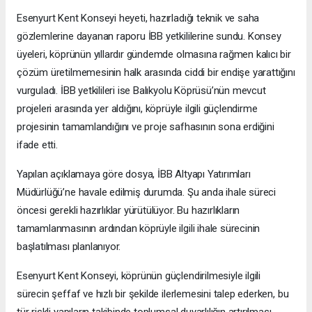
Esenyurt Kent Konseyi heyeti, hazırladığı teknik ve saha
gözlemlerine dayanan raporu İBB yetkililerine sundu. Konsey
üyeleri, köprünün yıllardır gündemde olmasına rağmen kalıcı bir
çözüm üretilmemesinin halk arasında ciddi bir endişe yarattığını
vurguladı. İBB yetkilileri ise Balıkyolu Köprüsü’nün mevcut
projeleri arasında yer aldığını, köprüyle ilgili güçlendirme
projesinin tamamlandığını ve proje safhasının sona erdiğini
ifade etti.
Yapılan açıklamaya göre dosya, İBB Altyapı Yatırımları
Müdürlüğü’ne havale edilmiş durumda. Şu anda ihale süreci
öncesi gerekli hazırlıklar yürütülüyor. Bu hazırlıkların
tamamlanmasının ardından köprüyle ilgili ihale sürecinin
başlatılması planlanıyor.
Esenyurt Kent Konseyi, köprünün güçlendirilmesiyle ilgili
sürecin şeffaf ve hızlı bir şekilde ilerlemesini talep ederken, bu
tür riskli yapıların takibinde toplumsal duyarlılığın artırılması