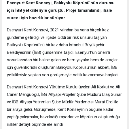
Esenyurt Kent Konseyi, Balıkyolu Köprüsü'nün durumu
için İBB yetkilileriyle görüştü. Proje tamamlandı, ihale
süreci için hazırlıklar sürüyor.
Esenyurt Kent Konseyi, 2021 yılından bu yana birçok kez
gündeme getirdiği ve ilçede ciddi bir risk unsuru taşıyan
Balıkyolu Köprüsü’nü bir kez daha İstanbul Büyükşehir
Belediyesi’nin (İBB) gündemine taşıdı. Esenyurt’un önemli
sorunlarından biri haline gelen ve hem yayalar hem de araçlar
için güvenlik riski oluşturan Balıkyolu Köprüsü’nün akıbeti, İBB
yetkilileriyle yapılan son görüşmeyle netlik kazanmaya başladı.
Esenyurt Kent Konseyi Yürütme Kurulu üyeleri Ali Korkut ve Ali
Caner Mengüoğul, İBB Altyapı Projeler Şube Müdürü Ulaş Sunar
ve İBB Altyapı Yatırımları Şube Müdür Yardımcısı Murat Erol ile
bir araya geldi. Görüşmede, Kent Konseyi'nin bugüne kadar
yaptığı çalışmalar, hazırladığı raporlar ve köprünün oluşturduğu
riskler detaylı biçimde ele alındı.