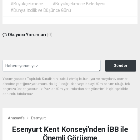
#Büyükçekmece
#Büyükçekmece Belediyesi
#Dünya İzcilik ve Düşünce Günü
Okuyucu Yorumları
(0)
Gönder
Yorum yazarak Topluluk Kuralları’nı kabul etmiş bulunuyor ve meydantv.com.tr
sitesine yaptığınız yorumunuzla ilgili doğrudan veya dolaylı tüm sorumluluğu tek
başınıza üstleniyorsunuz. Yazılan tüm yorumlardan site yönetimi hiçbir şekilde
sorumlu tutulamaz.
Anasayfa
Esenyurt
Esenyurt Kent Konseyi'nden İBB ile
Önemli Görüşme