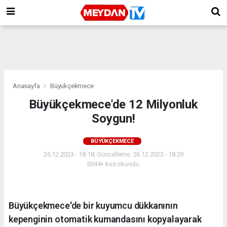
Anasayfa
Büyükçekmece
Büyükçekmece'de 12 Milyonluk
Soygun!
BÜYÜKÇEKMECE
26.12.2023 - 18:18, Güncelleme: 26.12.2023 - 18:29
5044+ kez okundu.
Büyükçekmece'de bir kuyumcu dükkanının
kepenginin otomatik kumandasını kopyalayarak