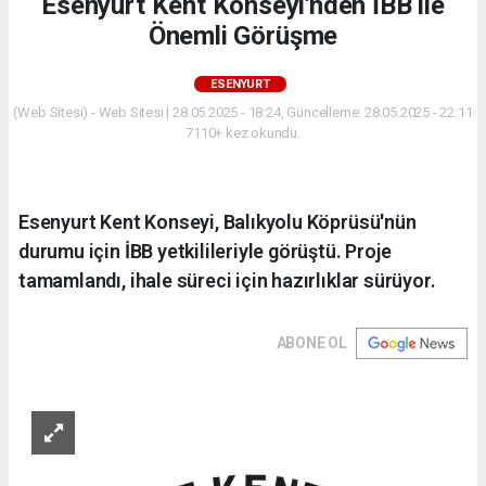
Esenyurt Kent Konseyi'nden İBB ile
Önemli Görüşme
ESENYURT
(Web Sitesi) - Web Sitesi | 28.05.2025 - 18:24, Güncelleme: 28.05.2025 - 22:11
7110+ kez okundu.
Esenyurt Kent Konseyi, Balıkyolu Köprüsü'nün
durumu için İBB yetkilileriyle görüştü. Proje
tamamlandı, ihale süreci için hazırlıklar sürüyor.
ABONE OL