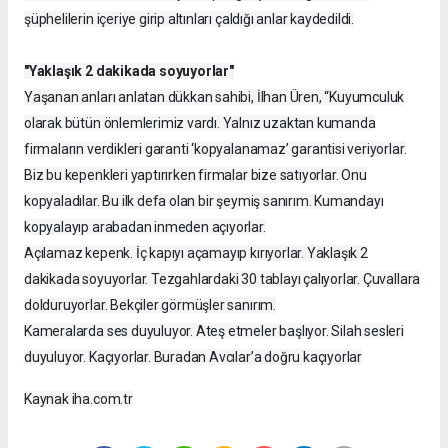
şüphelilerin içeriye girip altınları çaldığı anlar kaydedildi.
"Yaklaşık 2 dakikada soyuyorlar"
Yaşanan anları anlatan dükkan sahibi, İlhan Üren, “Kuyumculuk
olarak bütün önlemlerimiz vardı. Yalnız uzaktan kumanda
firmaların verdikleri garanti ‘kopyalanamaz’ garantisi veriyorlar.
Biz bu kepenkleri yaptırırken firmalar bize satıyorlar. Onu
kopyaladılar. Bu ilk defa olan bir şeymiş sanırım. Kumandayı
kopyalayıp arabadan inmeden açıyorlar.
Açılamaz kepenk. İç kapıyı açamayıp kırıyorlar. Yaklaşık 2
dakikada soyuyorlar. Tezgahlardaki 30 tablayı çalıyorlar. Çuvallara
dolduruyorlar. Bekçiler görmüşler sanırım.
Kameralarda ses duyuluyor. Ateş etmeler başlıyor. Silah sesleri
duyuluyor. Kaçıyorlar. Buradan Avcılar’a doğru kaçıyorlar
Kaynak iha.com.tr