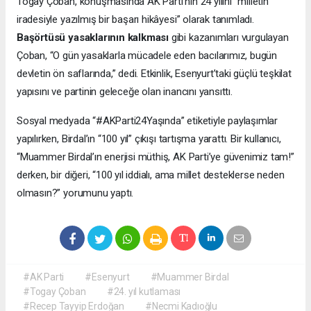
Togay Çoban, konuşmasında AK Parti’nin 24 yılını “milletin
iradesiyle yazılmış bir başarı hikâyesi” olarak tanımladı.
Başörtüsü yasaklarının kalkması
gibi kazanımları vurgulayan
Çoban, “O gün yasaklarla mücadele eden bacılarımız, bugün
devletin ön saflarında,” dedi. Etkinlik, Esenyurt’taki güçlü teşkilat
yapısını ve partinin geleceğe olan inancını yansıttı.
Sosyal medyada “#AKParti24Yaşında” etiketiyle paylaşımlar
yapılırken, Birdal’ın “100 yıl” çıkışı tartışma yarattı. Bir kullanıcı,
“Muammer Birdal’ın enerjisi müthiş, AK Parti’ye güvenimiz tam!”
derken, bir diğeri, “100 yıl iddialı, ama millet desteklerse neden
olmasın?” yorumunu yaptı.
#AK Parti
#Esenyurt
#Muammer Birdal
#Togay Çoban
#24. yıl kutlaması
#Recep Tayyip Erdoğan
#Necmi Kadıoğlu