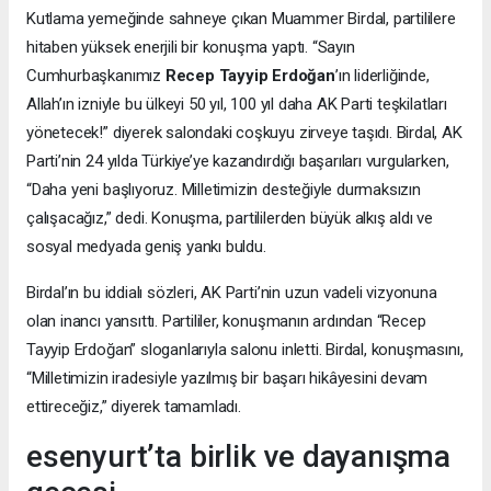
Kutlama yemeğinde sahneye çıkan Muammer Birdal, partililere
hitaben yüksek enerjili bir konuşma yaptı. “Sayın
Cumhurbaşkanımız
Recep Tayyip Erdoğan
’ın liderliğinde,
Allah’ın izniyle bu ülkeyi 50 yıl, 100 yıl daha AK Parti teşkilatları
yönetecek!” diyerek salondaki coşkuyu zirveye taşıdı. Birdal, AK
Parti’nin 24 yılda Türkiye’ye kazandırdığı başarıları vurgularken,
“Daha yeni başlıyoruz. Milletimizin desteğiyle durmaksızın
çalışacağız,” dedi. Konuşma, partililerden büyük alkış aldı ve
sosyal medyada geniş yankı buldu.
Birdal’ın bu iddialı sözleri, AK Parti’nin uzun vadeli vizyonuna
olan inancı yansıttı. Partililer, konuşmanın ardından “Recep
Tayyip Erdoğan” sloganlarıyla salonu inletti. Birdal, konuşmasını,
“Milletimizin iradesiyle yazılmış bir başarı hikâyesini devam
ettireceğiz,” diyerek tamamladı.
esenyurt’ta birlik ve dayanışma