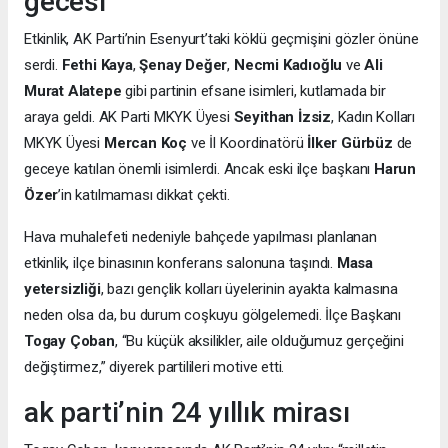
gecesi
Etkinlik, AK Parti’nin Esenyurt’taki köklü geçmişini gözler önüne
serdi.
Fethi Kaya
,
Şenay Değer
,
Necmi Kadıoğlu
ve
Ali
Murat Alatepe
gibi partinin efsane isimleri, kutlamada bir
araya geldi. AK Parti MKYK Üyesi
Seyithan İzsiz
, Kadın Kolları
MKYK Üyesi
Mercan Koç
ve İl Koordinatörü
İlker Gürbüz
de
geceye katılan önemli isimlerdi. Ancak eski ilçe başkanı
Harun
Özer
’in katılmaması dikkat çekti.
Hava muhalefeti nedeniyle bahçede yapılması planlanan
etkinlik, ilçe binasının konferans salonuna taşındı.
Masa
yetersizliği
, bazı gençlik kolları üyelerinin ayakta kalmasına
neden olsa da, bu durum coşkuyu gölgelemedi. İlçe Başkanı
Togay Çoban
, “Bu küçük aksilikler, aile olduğumuz gerçeğini
değiştirmez,” diyerek partilileri motive etti.
ak parti’nin 24 yıllık mirası