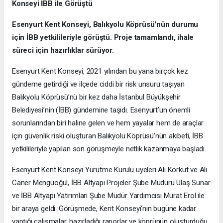
Konseyi İBB ile Görüştü
Esenyurt Kent Konseyi, Balıkyolu Köprüsü'nün durumu
için İBB yetkilileriyle görüştü. Proje tamamlandı, ihale
süreci için hazırlıklar sürüyor.
Esenyurt Kent Konseyi, 2021 yılından bu yana birçok kez
gündeme getirdiği ve ilçede ciddi bir risk unsuru taşıyan
Balıkyolu Köprüsü’nü bir kez daha İstanbul Büyükşehir
Belediyesi’nin (İBB) gündemine taşıdı. Esenyurt’un önemli
sorunlarından biri haline gelen ve hem yayalar hem de araçlar
için güvenlik riski oluşturan Balıkyolu Köprüsü’nün akıbeti, İBB
yetkilileriyle yapılan son görüşmeyle netlik kazanmaya başladı.
Esenyurt Kent Konseyi Yürütme Kurulu üyeleri Ali Korkut ve Ali
Caner Mengüoğul, İBB Altyapı Projeler Şube Müdürü Ulaş Sunar
ve İBB Altyapı Yatırımları Şube Müdür Yardımcısı Murat Erol ile
bir araya geldi. Görüşmede, Kent Konseyi'nin bugüne kadar
yaptığı çalışmalar, hazırladığı raporlar ve köprünün oluşturduğu