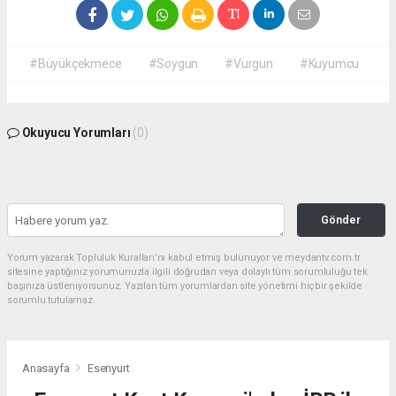
#Büyükçekmece
#Soygun
#Vurgun
#Kuyumcu
Okuyucu Yorumları
(0)
Gönder
Yorum yazarak Topluluk Kuralları’nı kabul etmiş bulunuyor ve meydantv.com.tr
sitesine yaptığınız yorumunuzla ilgili doğrudan veya dolaylı tüm sorumluluğu tek
başınıza üstleniyorsunuz. Yazılan tüm yorumlardan site yönetimi hiçbir şekilde
sorumlu tutulamaz.
Anasayfa
Esenyurt