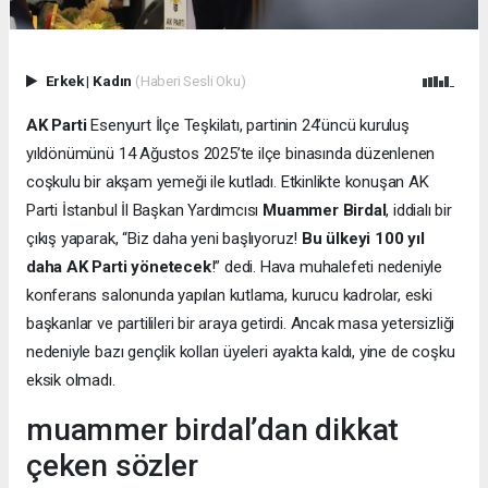
Erkek
|
Kadın
(Haberi Sesli Oku)
AK Parti
Esenyurt İlçe Teşkilatı, partinin 24’üncü kuruluş
yıldönümünü 14 Ağustos 2025’te ilçe binasında düzenlenen
coşkulu bir akşam yemeği ile kutladı. Etkinlikte konuşan AK
Parti İstanbul İl Başkan Yardımcısı
Muammer Birdal
, iddialı bir
çıkış yaparak, “Biz daha yeni başlıyoruz!
Bu ülkeyi 100 yıl
daha AK Parti yönetecek
!” dedi. Hava muhalefeti nedeniyle
konferans salonunda yapılan kutlama, kurucu kadrolar, eski
başkanlar ve partilileri bir araya getirdi. Ancak masa yetersizliği
nedeniyle bazı gençlik kolları üyeleri ayakta kaldı, yine de coşku
eksik olmadı.
muammer birdal’dan dikkat
çeken sözler