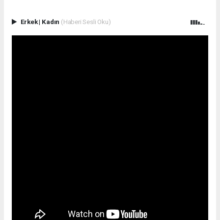
Erkek
|
Kadın
(Haberi Sesli Oku)