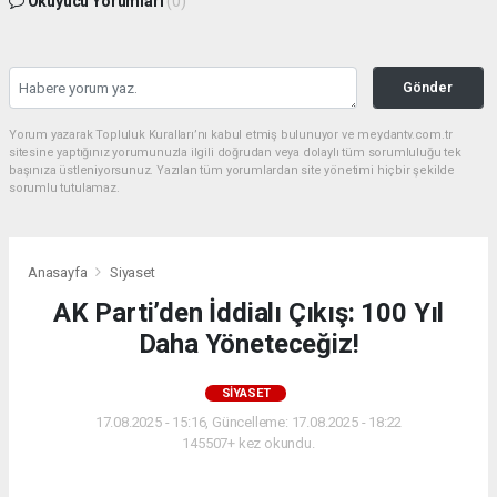
Okuyucu Yorumları
(0)
Gönder
Yorum yazarak Topluluk Kuralları’nı kabul etmiş bulunuyor ve meydantv.com.tr
sitesine yaptığınız yorumunuzla ilgili doğrudan veya dolaylı tüm sorumluluğu tek
başınıza üstleniyorsunuz. Yazılan tüm yorumlardan site yönetimi hiçbir şekilde
sorumlu tutulamaz.
Anasayfa
Siyaset
AK Parti’den İddialı Çıkış: 100 Yıl
Daha Yöneteceğiz!
SIYASET
17.08.2025 - 15:16, Güncelleme: 17.08.2025 - 18:22
145507+ kez okundu.